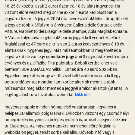
18-25 év között, csak 2 eurot fizetnek, 18 év alatt ingyenes. Ha
viszont előre veszed meg online akkor 4 eurot kell pluszban a
jegyárra fizetni. A jegyek 2024 óta névreszólóak! Most drágább lett
a jegy de több kiállításra is érvényes: Galleria delle Statue e delle
Pitture, Gabinetto dei Disegni e delle Stampe, Aula Magliabechiana.
A Vasari folyosóval egyben 43 euros jegyet kell vennetek, előre
foglalással ez 47 euro de itt is van 2 euros kedvezményes é 18 év
alattiaknak inygenes jegy. Más múzeumokban is megemelték a
jegyárakat de van egy
cumulativ jegy
ami 3 egymást követő napra
érvényes és az Uffizibe-Pitti palotába- Boboli kertbe lehet vele
bemenni SORBANÁLLÁS nélkül. Ennek ára 40 euro 2026-ban.
Egyetlen megkötés hogy az Uffizivel kell kezdeni és oda kell egy
pontos időpontot mondani amikor be akartok menni, a többi
múzeumba meg akkor mentek a jeggyel amikor akartok (utána). A
jegyfoglaláshoz a hivatalos weboldal
klikk ide
.
Ingyenes napok
: minden hónap első vasárnapján ingyenes a
belépés EU államok polgárainak. Évközben viszont egy csomó helyi
ünnep idején ingyenes a belépés nyáron is, amiket a jegyes cikkben
találtok meg. Az ingyenes napokra nem lehet előre foglalni a
weboldalon jegyet, tehát sorba kell állni. Bővebb infó vagyis