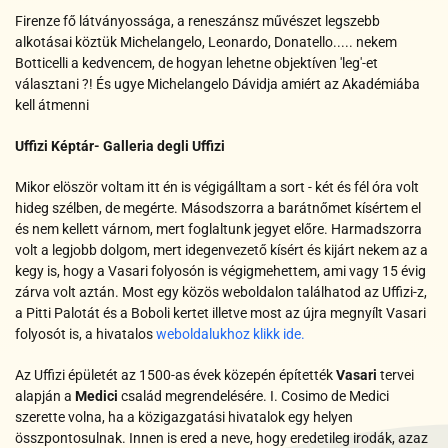
Firenze fő látványossága, a reneszánsz művészet legszebb
alkotásai köztük Michelangelo, Leonardo, Donatello..... nekem
Botticelli a kedvencem, de hogyan lehetne objektíven 'leg'-et
választani ?! És ugye Michelangelo Dávidja amiért az Akadémiába
kell átmenni
Uffizi Képtár- Galleria degli Uffizi
Mikor elöször voltam itt én is végigálltam a sort - két és fél óra volt
hideg szélben, de megérte. Másodszorra a barátnőmet kísértem el
és nem kellett várnom, mert foglaltunk jegyet előre. Harmadszorra
volt a legjobb dolgom, mert idegenvezető kísért és kijárt nekem az a
kegy is, hogy a Vasari folyosón is végigmehettem, ami vagy 15 évig
zárva volt aztán.
Most egy közös weboldalon találhatod az Uffizi-z,
a Pitti Palotát és a Boboli kertet illetve most az újra megnyílt Vasari
folyosót is, a hivatalos
weboldalukhoz klikk ide.
Az Uffizi épületét az 1500-as évek közepén építették
Vasari
tervei
alapján a
Medici
család megrendelésére. I. Cosimo de Medici
szerette volna, ha a közigazgatási hivatalok egy helyen
összpontosulnak. Innen is ered a neve, hogy eredetileg irodák, azaz