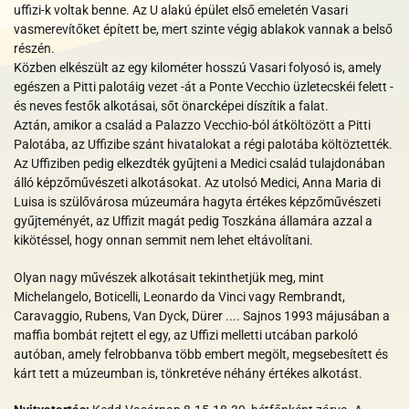
uffizi-k voltak benne. Az U alakú épület első emeletén Vasari
vasmerevítőket épített be, mert szinte végig ablakok vannak a belső
részén.
Közben elkészült az egy kilométer hosszú Vasari folyosó is, amely
egészen a Pitti palotáig vezet -át a Ponte Vecchio üzletecskéi felett -
és neves festők alkotásai, sőt önarcképei díszítik a falat.
Aztán, amikor a család a Palazzo Vecchio-ból átköltözött a Pitti
Palotába, az Uffizibe szánt hivatalokat a régi palotába költöztették.
Az Uffiziben pedig elkezdték gyűjteni a Medici család tulajdonában
álló képzőművészeti alkotásokat. Az utolsó Medici, Anna Maria di
Luisa is szülővárosa múzeumára hagyta értékes képzőművészeti
gyűjteményét, az Uffizit magát pedig Toszkána államára azzal a
kikötéssel, hogy onnan semmit nem lehet eltávolítani.
Olyan nagy művészek alkotásait tekinthetjük meg, mint
Michelangelo, Boticelli, Leonardo da Vinci vagy Rembrandt,
Caravaggio, Rubens, Van Dyck, Dürer ....
Sajnos 1993 májusában a
maffia bombát rejtett el egy, az Uffizi melletti utcában parkoló
autóban, amely felrobbanva több embert megölt, megsebesített és
kárt tett a múzeumban is, tönkretéve néhány értékes alkotást.