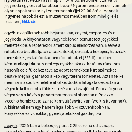
Nyitvatartás:
Kedd-Vasárnap 8.15-18.30, hétfőnként zárva. A
jegyiroda egy órával korábban bezár
! Nyáron rendszeresen vannak
olyan napok amikor nyitva maradnak éjjel 22.00 óráig. Vannak
ingyenes napok de ezt a muzeumos menüben írom mindig le és
fríssítem
, klikk ide.
egyéb
: az épületnek több bejárata van, egyéni, csoportos és a
jegyiroda. A kinyomtatott vagy telefonon bemutatott jegyekkel
mehettek be, a repterekről ismert kapus ellenörzés van. Beérve a
ruhatár
ba beadhatjátok a táskáitokat, de csak a közepes, hátizsák
méretűeket, és kabátokat nem fogadnak el (???!!!). Itt lehet
kérni
audioguide
-ot is ami egy nyakba akasztható távírányítóra
hasonlít de a füledhez téve az adott termekben kiírt számokat
beütve meghallgathatod a kép vagy terem történetét. Aztán fel kell
menni a második emeletre ahol kezdődik a látogatás és aztán a
végén le kell menni a földszintre és ott visszajönni. Fent a folyosó
végén van a kávézó panorámaterasszal ahonnan a Palazzo
Vecchio homlokzata szinte karnyújtásnyira van (wc-k is itt vannak).
A kijáratnál nem egy hanem legalább 3-4 szuvenirbolt van,
könyvekkel és videokkal, gyerekjátékokkal gazdagítva .
Jegyek
:
2026-ban a belépőjegy ára: € 25 euro ha ott aznapra
veszed (és még van hely), kedvezményesen az EU állampolgárok