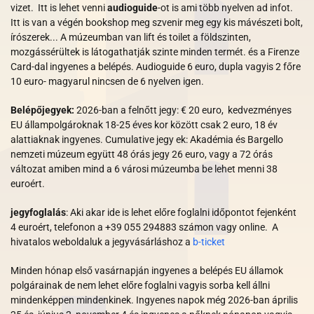
vizet. Itt is lehet venni
audioguide
-ot is ami több nyelven ad infot.
Itt is van a végén bookshop meg szvenir meg egy kis mávészeti bolt,
írószerek... A múzeumban van lift és toilet a földszinten,
mozgássérültek is látogathatják szinte minden termét. és a Firenze
Card-dal ingyenes a belépés. Audioguide 6 euro, dupla vagyis 2 főre
10 euro- magyarul nincsen de 6 nyelven igen.
Belépőjegyek:
2026-ban a felnőtt jegy: € 20 euro, kedvezményes
EU állampolgároknak 18-25 éves kor között csak 2 euro, 18 év
alattiaknak ingyenes. Cumulative jegy ek: Akadémia és Bargello
nemzeti múzeum együtt 48 órás jegy 26 euro, vagy a 72 órás
változat amiben mind a 6 városi múzeumba be lehet menni 38
euroért.
jegyfoglalás
: Aki akar ide is lehet előre foglalni időpontot fejenként
4 euroért, telefonon a +39 055 294883 számon vagy online. A
hivatalos weboldaluk a jegyvásárláshoz a
b-ticket
Minden hónap első vasárnapján ingyenes a belépés EU államok
polgárainak de nem lehet előre foglalni vagyis sorba kell állni
mindenképpen mindenkinek. Ingyenes napok még 2026-ban április