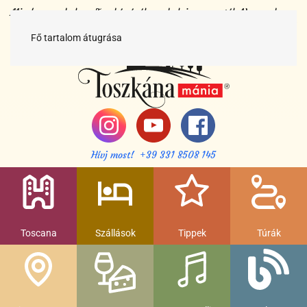
Minden egy helyen Toszkánáról egy helyi magyartól. Nemcsak a
híres látnivalók, hanem szállások, múzeumok és parkolás, strandok
és gasztronomia....
Fő tartalom átugrása
Hívj most! +39 331 8508 145
Toscana
Szállások
Tippek
Túrák