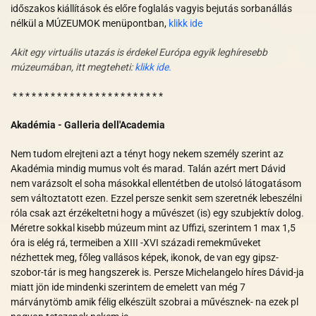
időszakos kiállítások és előre foglalás vagyis bejutás sorbanállás
nélkül a MÚZEUMOK menüpontban,
klikk ide
Akit egy virtuális utazás is érdekel Európa egyik leghíresebb
múzeumában, itt megteheti:
klikk ide.
* * * * * * * * * * * * * * * * * * * * * * * *
Akadémia - Galleria dell'Academia
Nem tudom elrejteni azt a tényt hogy nekem személy szerint az
Akadémia mindig mumus volt és marad. Talán azért mert Dávid
nem varázsolt el soha másokkal ellentétben de utolsó látogatásom
sem változtatott ezen. Ezzel persze senkit sem szeretnék lebeszélni
róla csak azt érzékeltetni hogy a művészet (is) egy szubjektív dolog.
Méretre sokkal kisebb múzeum mint az Uffizi, szerintem 1 max 1,5
óra is elég rá, termeiben a XIII -XVI századi remekműveket
nézhettek meg, főleg vallásos képek, ikonok, de van egy gipsz-
szobor-tár is meg hangszerek is. Persze Michelangelo híres Dávid-ja
miatt jön ide mindenki szerintem de emelett van még 7
márványtömb amik félig elkészült szobrai a művésznek- na ezek pl