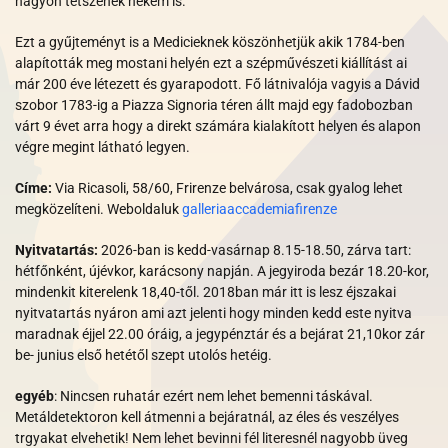
nagyon tetszenek nekem is.
Ezt a gyűjteményt is a Medicieknek köszönhetjük akik 1784-ben
alapították meg mostani helyén ezt a szépművészeti kiállítást ai
már 200 éve létezett és gyarapodott. Fő látnivalója vagyis a Dávid
szobor 1783-ig a Piazza Signoria téren állt majd egy fadobozban
várt 9 évet arra hogy a direkt számára kialakított helyen és alapon
végre megint látható legyen.
Címe:
Via Ricasoli, 58/60, Frirenze belvárosa, csak gyalog lehet
megközelíteni. Weboldaluk
galleriaaccademiafirenze
Nyitvatartás:
2026-ban is
kedd-vasárnap 8.15-18.50, zárva tart:
hétfőnként, újévkor, karácsony napján. A jegyiroda bezár 18.20-kor,
mindenkit kiterelenk 18,40-től. 2018ban már itt is lesz éjszakai
nyitvatartás nyáron ami azt jelenti hogy minden kedd este nyitva
maradnak éjjel 22.00 óráig, a jegypénztár és a bejárat 21,10kor zár
be- junius első hetétől szept utolós hetéig.
egyéb
: Nincsen ruhatár ezért nem lehet bemenni táskával.
Metáldetektoron kell átmenni a bejáratnál, az éles és veszélyes
trgyakat elvehetik! Nem lehet bevinni fél literesnél nagyobb üveg