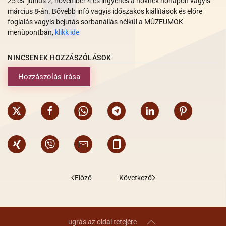
25 és június 2, november 4 és ingyenes a nőknek nónapon vagyis
március 8-án. Bővebb infó vagyis időszakos kiállítások és előre
foglalás vagyis bejutás sorbanállás nélkül a MÚZEUMOK
menüpontban,
klikk ide
NINCSENEK HOZZÁSZÓLÁSOK
Hozzászólás írása
Előző
Következő
ugrás az oldal tetejére