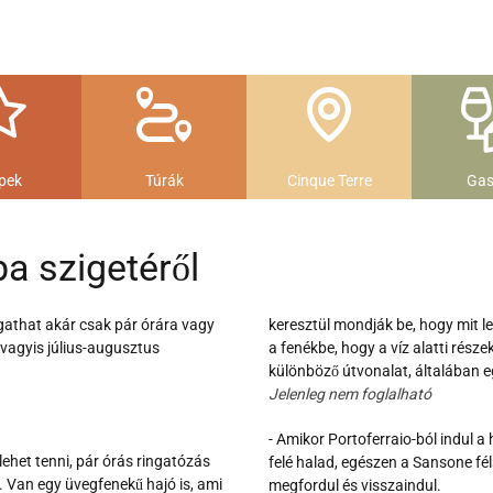
pek
Túrák
Cinque Terre
Gas
a szigetéről
gathat akár csak pár órára vagy
keresztül mondják be, hogy mit leh
vagyis július-augusztus
a fenékbe, hogy a víz alatti része
különböző útvonalat, általában eg
Jelenleg nem foglalható
- Amikor Portoferraio-ból indul a
lehet tenni, pár órás ringatózás
felé halad, egészen a Sansone fél
. Van egy üvegfenekű hajó is, ami
megfordul és visszaindul.