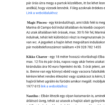
pár órás útra megy a partok közelében, itt be lehet lesn
anélkül, hogy vizesek lennénk. Főleg azoknak érdekes ez
Link a weboldalukhoz
- egy kirándulóhajó, ami több felé is megy
Magic Pincess
Marina di Campo-ból indul általában és kisebb csoporto
Az utak általában két órásak, max. 30 fő fér fel, Marináb
indulnak, tehát két különböző részt is megmutatnak (
van wc. A jegyeket a hajón lehet megváltani induláskor.
pár mobiltelefonszámot találtam +39 328 782 1455
- egy 18 méter hosszú vitorláshajó Elba 
Kikko Charter
max. 12 fős és pár órás, napos vagy akár hetes utakat 
kirándulás ára 90 euro fejenként és kb. 5 órát jelent, am
is. Benne van egy könnyű ebéd vagy vacsora falatkákkal
kérésre lehet rendes étkezést vagy szakácsot is kérni, 
hajóról lehet ugrálni és fürödni amikor megáll. mobil
1977 615
link a weboldalhoz
Elbán létezik egy olyan katamarán is, amine
Nautilus :
átlátszó üveg, tehát az utasok a hajóút alatt gyönyör