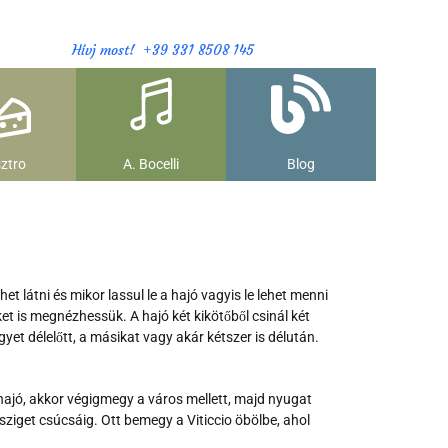
Hívj most! +39 331 8508 145
ztro
A. Bocelli
Blog
et látni és mikor lassul le a hajó vagyis le lehet menni
ket is megnézhessük. A hajó két kikötőből csinál két
yet délelőtt, a másikat vagy akár kétszer is délután.
 hajó, akkor végigmegy a város mellett, majd nyugat
sziget csúcsáig. Ott bemegy a Viticcio öbölbe, ahol