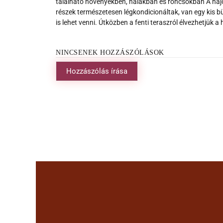
található növényekben, halakban és roncsokban A hajó 
részek természetesen légkondicionáltak, van egy kis büf
is lehet venni. Útközben a fenti teraszról élvezhetjük 
NINCSENEK HOZZÁSZÓLÁSOK
Hozzászólás írása