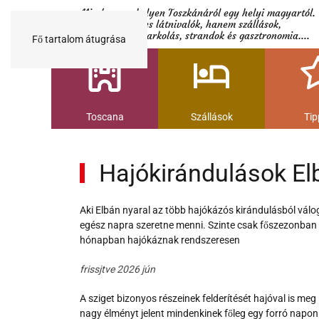
Minden egy helyen Toszkánáról egy helyi magyartól.
Nemcsak a híres látnivalók, hanem szállások,
múzeumok és parkolás, strandok és gasztronomia....
Fő tartalom átugrása
Toscana
Szállások
Tip
Hajókirándulások Elb
Aki Elbán nyaral az több hajókázós kirándulásból válo
egész napra szeretne menni. Szinte csak főszezonban 
hónapban hajókáznak rendszeresen
frissjtve 2026 jún
A sziget bizonyos részeinek felderítését hajóval is meg 
nagy élményt jelent mindenkinek főleg egy forró napon