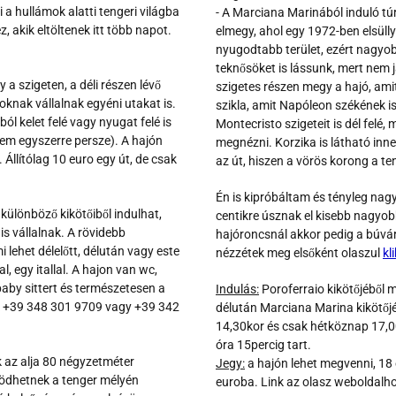
i a hullámok alatti tengeri világba
- A Marciana Marinából induló tú
, akik eltöltenek itt több napot.
elmegy, ahol egy 1972-ben elsüllye
nyugodtabb terület, ezért nagyobb
teknősöket is lássunk, mert nem 
 a szigeten, a déli részen lévő
szigetes részen megy a hajó, ami
knak vállalnak egyéni utakat is.
szikla, amit Napóleon székének i
ól kelet felé vagy nyugat felé is
Montecristo szigeteit is dél felé, 
nem egyszerre persze). A hajón
megnézni. Korzika is látható inn
 Állítólag 10 euro egy út, de csak
az út, hiszen a vörös korong a t
Én is kipróbáltam és tényleg nag
különböző kikötőiből indulhat,
centikre úsznak el kisebb nagyo
is vállalnak. A rövidebb
hajóroncsnál akkor pedig a búvár
i lehet délelőtt, délután vagy este
nézzétek meg elsőként
olaszul
kl
, egy itallal. A hajon van wc,
baby sittert és természetesen a
Indulás:
Poroferraio kikötőjéből m
juk +39 348 301 9709 vagy +39 342
délután Marciana Marina kikötőjéb
14,30kor és csak hétköznap 17,00
óra 15percig tart.
k az alja 80 négyzetméter
Jegy:
a hajón lehet megvenni, 18 
ködhetnek a tenger mélyén
euroba. Link az olasz weboldalh