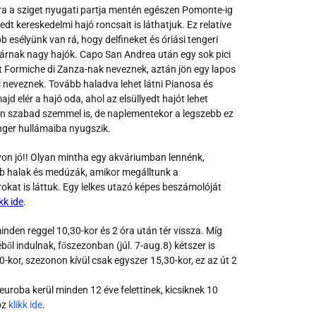
ra a sziget nyugati partja mentén egészen Pomonte-ig
dt kereskedelmi hajó roncsait is láthatjuk. Ez relatíve
 esélyünk van rá, hogy delfineket és óriási tengeri
járnak nagy hajók. Capo San Andrea után egy sok pici
t Formiche di Zanza-nak neveznek, aztán jön egy lapos
s neveznek. Tovább haladva lehet látni Pianosa és
majd elér a hajó oda, ahol az elsüllyedt hajót lehet
en szabad szemmel is, de naplementekor a legszebb ez
enger hullámaiba nyugszik.
yon jó!! Olyan mintha egy akváriumban lennénk,
bb halak és medúzák, amikor megálltunk a
okat is láttuk. Egy lelkes utazó képes beszámolóját
ikk ide
.
inden reggel 10,30-kor és 2 óra után tér vissza. Míg
ől indulnak, főszezonban (júl. 7-aug.8) kétszer is
-kor, szezonon kívül csak egyszer 15,30-kor, ez az út 2
euroba kerül minden 12 éve felettinek, kicsiknek 10
oz
klikk ide
.