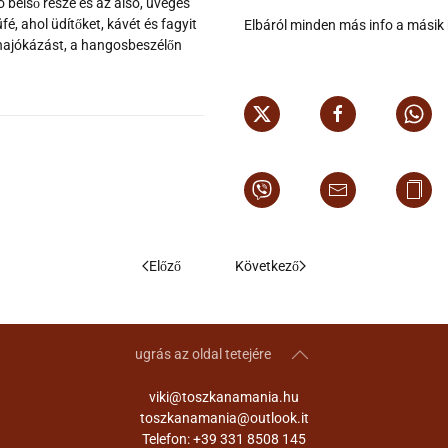
belső része és az alsó, üveges
é, ahol üdítőket, kávét és fagyit
Elbáról minden más info a mási
a hajókázást, a hangosbeszélőn
Előző
Következő
ugrás az oldal tetejére
viki@toszkanamania.hu
toszkanamania@outlook.it
Telefon: +39 331 8508 145