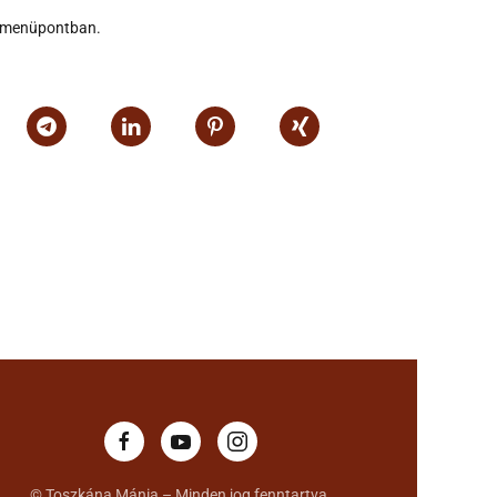
k menüpontban.
© Toszkána Mánia – Minden jog fenntartva