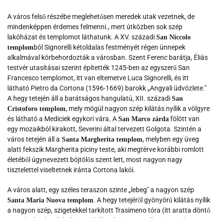
A város felső részébe meglehetősen meredek utak vezetnek, de
mindenképpen érdemes felmenni., mert útközben sok szép
lakóházat és templomot láthatunk. A XV. századi
San Niccolo
ból Signorelli kétoldalas festményét régen ünnepek
templom
alkalmával körbehordozták a városban. Szent Ferenc barátja, Éliás
testvér utasításai szerint építették 1245-ben az egyszerű San
Francesco templomot, itt van eltemetve Luca Signorelli, és itt
látható Pietro da Cortona (1596-1669) barokk „Angyali üdvözlete."
A hegy tetején áll a barátságos hangulatú, XII. századi
San
, mely mögül nagyon szép kilátás nyílik a völgyre
Cristoforo templom
és látható a Mediciek egykori vára. A
fölött van
San Marco zárda
egy mozaikból kirakott, Severini által tervezett Golgota. Szintén a
város tetején áll a
, melyben egy üveg
Santa Margherita templom
alatt fekszik Margherita piciny teste, aki megtérve korábbi romlott
életéből úgynevezett böjtölős szent lett, most nagyon nagy
tisztelettel viseltetnek iránta Cortona lakói.
A város alatt, egy széles teraszon szinte „lebeg" a nagyon szép
. A hegy tetejéről gyönyörű kilátás nyílik
Santa Maria Nuova templom
a nagyon szép, szigetekkel tarkított Trasimeno tóra (itt aratta döntő