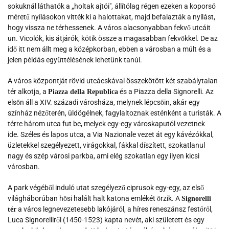
sokuknál láthatók a „holtak ajtói", állítólag régen ezeken a koporsó
méretű nyílásokon vitték ki a halottakat, majd befalazták a nyílást,
hogy vissza ne térhessenek. A város alacsonyabban fekvő utcáit
un. Vicolók, kis átjárók, kötik össze a magasabban fekvőkkel. De az
idő itt nem állt meg a középkorban, ebben a városban a múlt és a
jelen példás együttélésének lehetünk tanúi.
A város központját rövid utcácskával összekötött két szabálytalan
tér alkotja, a
és a Piazza della Signorelli. Az
Piazza della Republica
elsőn áll a XIV. századi városháza, melynek lépcsőin, akár egy
színház nézőterén, üldögélnek, fagylaltoznak esténként a turisták. A
térre három utca fut be, melyek egy-egy városkaputól vezetnek
ide. Széles és lapos utca, a Via Nazionale vezet át egy kávézókkal,
üzletekkel szegélyezett, virágokkal, fákkal díszített, szokatlanul
nagy és szép városi parkba, ami elég szokatlan egy ilyen kicsi
városban.
A park végéből induló utat szegélyező ciprusok egy-egy, az első
világháborúban hősi halált halt katona emlékét őrzik. A
Signorelli
a város legnevezetesebb lakójáról, a híres reneszánsz festőről,
tér
Luca Signorelliről (1450-1523) kapta nevét, aki született és egy