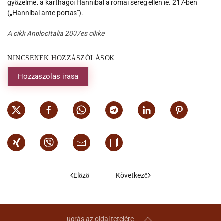
győzelmét a karthágói Hannibál a római sereg ellen ie. 217-ben
(„Hannibal ante portas").
A cikk AnblocItalia 2007es cikke
NINCSENEK HOZZÁSZÓLÁSOK
Hozzászólás írása
Előző
Következő
ugrás az oldal tetejére