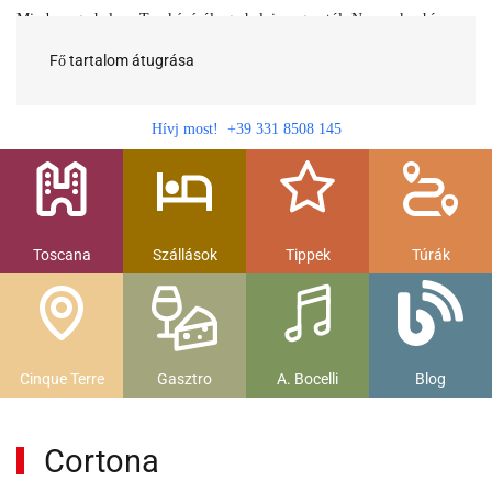
Minden egy helyen Toszkánáról egy helyi magyartól. Nemcsak a híres
látnivalók, hanem szállások, múzeumok és parkolás, strandok és
gasztronomia....
Fő tartalom átugrása
Hívj most! +39 331 8508 145
Toscana
Szállások
Tippek
Túrák
Cinque Terre
Gasztro
A. Bocelli
Blog
Cortona