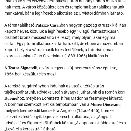
munka közben elszenvedett baleset után néhány hónap múlva itt is
halt meg. A város középületeiben és templomaiban találkozhatunk
munkáival, bár a leghíresebb alkotása az Orvietói dómban látható.
A téren található
ban nagyon gazdag etruszk kiállítás
Palazzo Casali
kapott helyet, közülük a leghíresebb egy 16 ágú, fantasztikusan
díszített bronz mécsestartó (ie.IV.sz), mely olyan, akár egy mai
csillár.
Egyiptomi alkotások is láthatók itt, de ebben a múzeumban
kapott helyet a város másik híres festőjének, a futurista, majd
expresszionista Gino Severininek (1883-1966) kiállítása is.
A
, a város egyetlen új, neoreneszánsz épülete,
Teatro Signorelli
1854-ben készült, télen mozi.
A terektől sugárirányban indulnak az utcák, térkép után
tájékozódhatunk. Rövidke utcán átvágva juthatunk el a román kori
hoz, melyben Lorenzetti híres Madonna festménye látható.
Duomó
A Dómmal szemközt, két kis templomban van a
,
Museo Diocesano
melynek kiemelkedő kincse Fra Angelico (14oo-1455), firenzei
szerzetes festő egyik legnevezetesebb alkotása, az „Angyali
üdvözlet" és Signorellitől többek között „Az apostolok áldozata" és a
„Levétel a keresztről" látható.