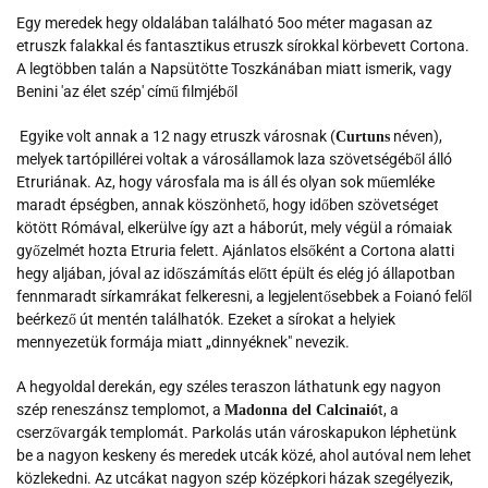
Egy meredek hegy oldalában található 5oo méter magasan az
etruszk falakkal és fantasztikus etruszk sírokkal körbevett Cortona.
A legtöbben talán a Napsütötte Toszkánában miatt ismerik, vagy
Benini 'az élet szép' című filmjéből
Egyike volt annak a 12 nagy etruszk városnak (
néven),
Curtuns
melyek tartópillérei voltak a városállamok laza szövetségéből álló
Etruriának. Az, hogy városfala ma is áll és olyan sok műemléke
maradt épségben, annak köszönhető, hogy időben szövetséget
kötött Rómával, elkerülve így azt a háborút, mely végül a rómaiak
győzelmét hozta Etruria felett. Ajánlatos elsőként a Cortona alatti
hegy aljában, jóval az időszámítás előtt épült és elég jó állapotban
fennmaradt sírkamrákat felkeresni, a legjelentősebbek a Foianó felől
beérkező út mentén találhatók. Ezeket a sírokat a helyiek
mennyezetük formája miatt „dinnyéknek" nevezik.
A hegyoldal derekán, egy széles teraszon láthatunk egy nagyon
szép reneszánsz templomot, a
t, a
Madonna del Calcinaió
cserzővargák templomát. Parkolás után városkapukon léphetünk
be a nagyon keskeny és meredek utcák közé, ahol autóval nem lehet
közlekedni. Az utcákat nagyon szép középkori házak szegélyezik,