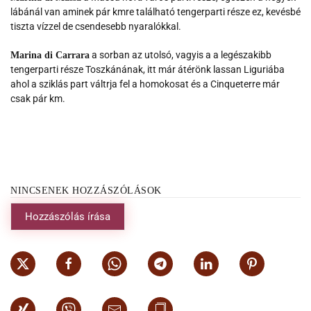
lábánál van aminek pár kmre található tengerparti része ez, kevésbé
tiszta vízzel de csendesebb nyaralókkal.
a sorban az utolsó, vagyis a a legészakibb
Marina di Carrara
tengerparti része Toszkánának, itt már átérönk lassan Liguriába
ahol a sziklás part váltrja fel a homokosat és a Cinqueterre már
csak pár km.
NINCSENEK HOZZÁSZÓLÁSOK
Hozzászólás írása