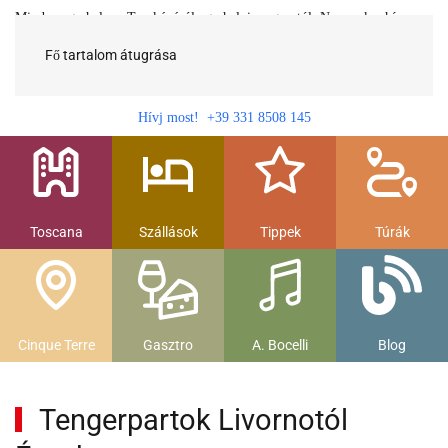
Minden egy helyen Toszkánáról egy helyi magyartól. Nemcsak a híres
látnivalók, hanem szállások, múzeumok és parkolás, strandok és
gasztronomia....
Fő tartalom átugrása
Hívj most! +39 331 8508 145
Toscana
Szállások
Tippek
Túrák
Cinque Terre
Gasztro
A. Bocelli
Blog
Tengerpartok Livornotól