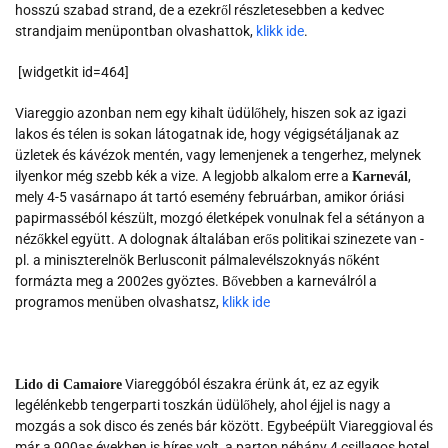
hosszú szabad strand, de a ezekről részletesebben a kedvec
strandjaim menüpontban olvashattok,
klikk ide
.
[widgetkit id=464]
Viareggio azonban nem egy kihalt üdülőhely, hiszen sok az igazi
lakos és télen is sokan látogatnak ide, hogy végigsétáljanak az
üzletek és kávézok mentén, vagy lemenjenek a tengerhez, melynek
ilyenkor még szebb kék a vize. A legjobb alkalom erre a
,
Karnevál
mely 4-5 vasárnapo át tartó esemény februárban, amikor óriási
papirmasséból készült, mozgó életképek vonulnak fel a sétányon a
nézőkkel együtt. A dolognak általában erős politikai szinezete van -
pl. a miniszterelnök Berlusconit pálmalevélszoknyás nőként
formázta meg a 2002es gyöztes. Bővebben a karneválról a
programos menüben olvashatsz,
klikk ide
Viareggóból északra érünk át, ez az egyik
Lido di Camaiore
legélénkebb tengerparti toszkán üdülőhely, ahol éjjel is nagy a
mozgás a sok disco és zenés bár között. Egybeépült Viareggioval és
már a 900as években is híres volt, a parton néhány 4 csillagos hotel