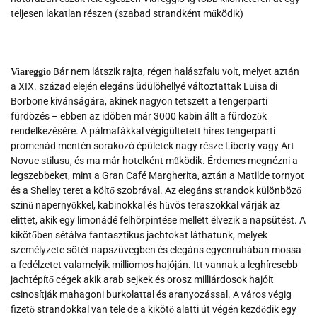
teljesen lakatlan részen (szabad strandként működik)
Bár nem látszik rajta, régen halászfalu volt, melyet aztán
Viareggio
a XIX. század elején elegáns üdülöhellyé változtattak Luisa di
Borbone kivánságára, akinek nagyon tetszett a tengerparti
fürdözés – ebben az idöben már 3000 kabin állt a fürdözők
rendelkezésére. A pálmafákkal végigültetett hires tengerparti
promenád mentén sorakozó épületek nagy része Liberty vagy Art
Novue stilusu, és ma már hotelként működik. Érdemes megnézni a
legszebbeket, mint a Gran Café Margherita, aztán a Matilde tornyot
és a Shelley teret a költő szobrával. Az elegáns strandok különböző
szinű napernyőkkel, kabinokkal és hűvös teraszokkal várják az
elittet, akik egy limonádé felhörpintése mellett élvezik a napsütést. A
kikötőben sétálva fantasztikus jachtokat láthatunk, melyek
személyzete sötét napszüvegben és elegáns egyenruhában mossa
a fedélzetet valamelyik milliomos hajóján. Itt vannak a leghíresebb
jachtépítő cégek akik arab sejkek és orosz milliárdosok hajóit
csinosítják mahagoni burkolattal és aranyozással. A város végig
fizető strandokkal van tele de a kikötő alatti út végén kezdődik egy