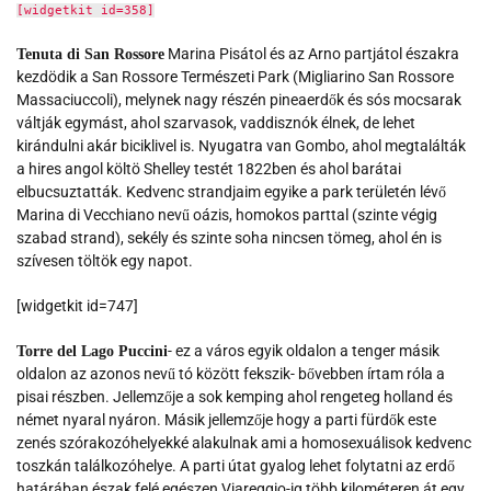
[widgetkit id=358]
Marina Pisátol és az Arno partjátol északra
Tenuta di San Rossore
kezdödik a San Rossore Természeti Park (Migliarino San Rossore
Massaciuccoli), melynek nagy részén pineaerdők és sós mocsarak
váltják egymást, ahol szarvasok, vaddisznók élnek, de lehet
kirándulni akár biciklivel is. Nyugatra van Gombo, ahol megtalálták
a hires angol költö Shelley testét 1822ben és ahol barátai
elbucsuztatták. Kedvenc strandjaim egyike a park területén lévő
Marina di Vecchiano nevű oázis, homokos parttal (szinte végig
szabad strand), sekély és szinte soha nincsen tömeg, ahol én is
szívesen töltök egy napot.
[widgetkit id=747]
- ez a város egyik oldalon a tenger másik
Torre del Lago Puccini
oldalon az azonos nevű tó között fekszik- bővebben írtam róla a
pisai részben. Jellemzője a sok kemping ahol rengeteg holland és
német nyaral nyáron. Másik jellemzője hogy a parti fürdők este
zenés szórakozóhelyekké alakulnak ami a homosexuálisok kedvenc
toszkán találkozóhelye. A parti útat gyalog lehet folytatni az erdő
határában észak felé egészen Viareggio-ig több kilométeren át egy