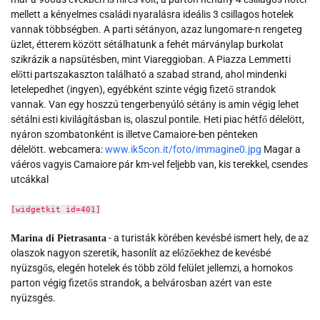
mellett a kényelmes családi nyaralásra ideális 3 csillagos hotelek
vannak többségben. A parti sétányon, azaz lungomare-n rengeteg
üzlet, étterem között sétálhatunk a fehét márványlap burkolat
szikrázik a napsütésben, mint Viareggioban. A Piazza Lemmetti
előtti partszakaszton található a szabad strand, ahol mindenki
letelepedhet (ingyen), egyébként szinte végig fizető strandok
vannak. Van egy hoszzú tengerbenyúló sétány is amin végig lehet
sétálni esti kivilágításban is, olaszul pontile. Heti piac hétfő délelött,
nyáron szombatonként is illetve Camaiore-ben pénteken
délelött. webcamera:
www.ik5con.it/foto/immagine0.jpg
Magar a
váéros vagyis Camaiore pár km-vel feljebb van, kis terekkel, csendes
utcákkal
[widgetkit id=401]
- a turisták körében kevésbé ismert hely, de az
Marina di Pietrasanta
olaszok nagyon szeretik, hasonlít az előzőekhez de kevésbé
nyüzsgős, elegén hotelek és több zöld felület jellemzi, a homokos
parton végig fizetős strandok, a belvárosban azért van este
nyüzsgés.