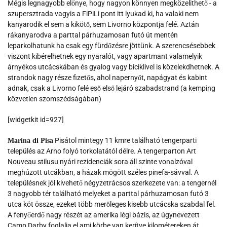
Mégis legnagyobb előnye, hogy nagyon könnyen megközelithető - a
szupersztrada vagyis a FiPiLi pont itt lyukad ki, ha valaki nem
kanyarodik el sem a kikötő, sem Livorno központja felé. Aztán
rákanyarodva a parttal párhuzamosan futó út mentén
leparkolhatunk ha csak egy fürdőzésre jöttünk. A szerencsésebbek
viszont kibérelhetnek egy nyaralót, vagy apartmant valamelyik
árnyékos utcácskában és gyalog vagy biciklivel is közelekdhetnek. A
strandok nagy része fizetős, ahol napernyőt, napágyat és kabint
adnak, csak a Livorno felé eső első lejáró szabadstrand (a kemping
közvetlen szomszédságában)
[widgetkit id=927]
Pisátol mintegy 11 kmre található tengerparti
Marina di Pisa
település az Arno folyó torkolatától délre. A tengerparton Art
Nouveau stilusu nyári rezidenciák sora áll szinte vonalzóval
meghúzott utcákban, a házak mögött széles pinefa-sávval. A
településnek jól kivehető négyzetrácsos szerkezete van: a tengernél
3 nagyobb tér található melyeket a parttal párhuzamosan futó 3
utca köt össze, ezeket több merőleges kisebb utcácska szabdal fel.
A fenyőerdő nagy részét az amerika légi bázis, az úgynevezett
Camp Darby foglalja el ami körbe van kerítve kilométereken át.