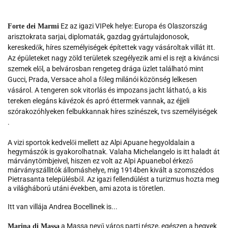
Ez az igazi VIPek helye: Europa és Olaszország
Forte dei Marmi
arisztokrata sarjai, diplomaták, gazdag gyártulajdonosok,
kereskedők, híres személyiségek építettek vagy vásároltak villát itt.
Az épületeket nagy zöld területek szegélyezik ami el is rejt a kiváncsi
szemek elől, a belvárosban rengeteg drága üzlet található mint
Gucci, Prada, Versace ahol a főleg milánói közönség lelkesen
vásárol. A tengeren sok vitorlás és impozans jacht látható, a kis
tereken elegáns kávézok és apró éttermek vannak, az éjjeli
szórakozóhlyeken felbukkannak híres színészek, tvs személyiségek
.
A vizi sportok kedvelői mellett az Alpi Apuane hegyoldalain a
hegymászók is gyakorolhatnak. Valaha Michelangelo is itt haladt át
márványtömbjeivel, hiszen ez volt az Alpi Apuanebol érkező
márványszállitók állomáshelye, mig 1914ben kivált a szomszédos
Pietrasanta településből. Az igazi fellendülést a turizmus hozta meg
a világháború utáni években, ami azota is töretlen.
Itt van villája Andrea Bocellinek is...
a Massa nevű város parti része, egészen a hegyek
Marina di Massa