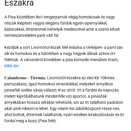
Északra
A Pisa közelében lévő tengerpartok végig homokosak és nagy
részük kiépített vagyis elegáns fürdők egyen-apernyőkkel,
kabinokkal, étteremmel némelyik medencével amit a szinte kihalt
természetvédelmi park vált fel.
Kezdjük a sort Livornótol észak felé indulva a térképen- a parti sáv
sík és homokos és a háttérben a nagy hegyek állnak szitne őrt
felettük. A városokról bővebben a pisa környéki menüben írtam,
klikk ide:
Livornotól északra az első kb 10kmes
Calambrone - Tirrénia:
partszakasz, igazi homokos strandokkal, melyeket árnyékos
pineafák széles sávja választ el az úttól. Itt a fürdés és napozás
melett kipróbálhatunk mindenféle vizi sportot, a pineafák
árnyékában hosszú sétákat tehetünk, sőt az itt található padokon
akár pick-nikezni is lehet. Egy relatív kis üdülőközponti része van,
ahol boltok, éttermek találhatók, nyári estéken kirakodóvásár és itt
fordul meg a busz (Pisa felé).