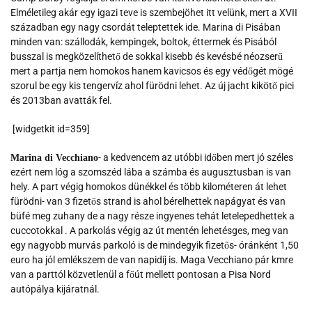
Elméletileg akár egy igazi teve is szembejöhet itt velünk, mert a XVII
században egy nagy csordát teleptettek ide. Marina di Pisában
minden van: szállodák, kempingek, boltok, éttermek és Pisából
busszal is megközelíthető de sokkal kisebb és kevésbé néozserű
mert a partja nem homokos hanem kavicsos és egy védőgét mögé
szorul be egy kis tengervíz ahol fürödni lehet. Az új jacht kikötő pici
és 2013ban avatták fel.
[widgetkit id=359]
- a kedvencem az utóbbi időben mert jó széles
Marina di Vecchiano
ezért nem lóg a szomszéd lába a számba és augusztusban is van
hely. A part végig homokos dünékkel és több kilométeren át lehet
fürödni- van 3 fizetős strand is ahol bérelhettek napágyat és van
büfé meg zuhany de a nagy része ingyenes tehát letelepedhettek a
cuccotokkal . A parkolás végig az út mentén lehetésges, meg van
egy nagyobb murvás parkoló is de mindegyik fizetős- óránként 1,50
euro ha jól emlékszem de van napidíj is. Maga Vecchiano pár kmre
van a parttól közvetlenül a főút mellett pontosan a Pisa Nord
autópálya kijáratnál.