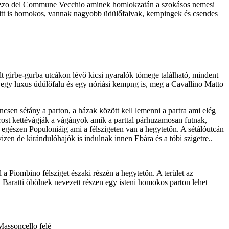
 Palazzo del Commune Vecchio aminek homlokzatán a szokásos nemesi
rt itt is homokos, vannak nagyobb üdülőfalvak, kempingek és csendes
lt girbe-gurba utcákon lévő kicsi nyaralók tömege található, mindent
van egy luxus üdülőfalu és egy nóriási kempng is, meg a Cavallino Matto
ncsen sétány a parton, a házak között kell lemenni a partra ami elég
rost kettévágják a vágányok amik a parttal párhuzamosan futnak,
öz egészen Populoniáig ami a félszigeten van a hegytetőn. A sétálóutcán
izen de kirándulóhajók is indulnak innen Ebára és a töbi szigetre..
 a Piombino félsziget északi részén a hegytetőn. A terület az
t a Baratti öbölnek nevezett részen egy isteni homokos parton lehet
Massoncello felé