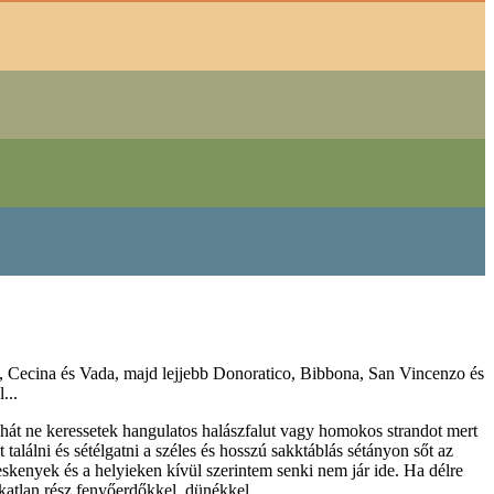
no, Cecina és Vada, majd lejjebb Donoratico, Bibbona, San Vincenzo és
...
ehát ne keressetek hangulatos halászfalut vagy homokos strandot mert
t találni és sétélgatni a széles és hosszú sakktáblás sétányon sőt az
eskenyek és a helyieken kívül szerintem senki nem jár ide. Ha délre
akatlan rész fenyőerdőkkel, dünékkel.