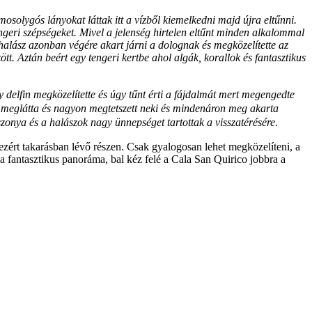
osolygós lányokat láttak itt a vízből kiemelkedni majd újra eltűnni.
tengeri szépségeket. Mivel a jelenség hirtelen eltűnt minden alkalommal
y halász azonban végére akart járni a dolognak és megközelítette az
tt. Aztán beért egy tengeri kertbe ahol algák, korallok és fantasztikus
 delfin megközelítette és úgy tűnt érti a fájdalmát mert megengedte
n meglátta és nagyon megtetszett neki és mindenáron meg akarta
szonya és a halászok nagy ünnepséget tartottak a visszatérésére
.
 ezért takarásban lévő részen. Csak gyalogosan lehet megközelíteni, a
z a fantasztikus panoráma, bal kéz felé a Cala San Quirico jobbra a