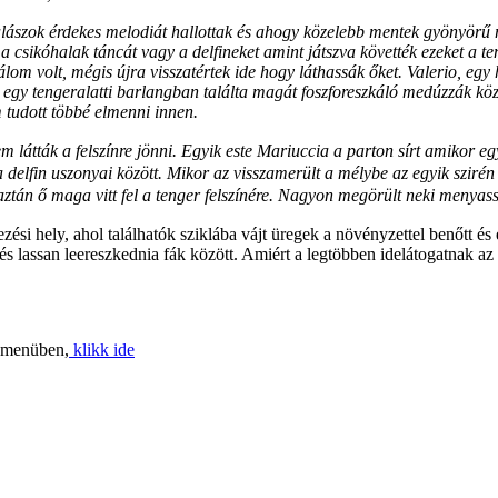
alászok érdekes melodiát hallottak és ahogy közelebb mentek gyönyörű m
l a csikóhalak táncát vagy a delfineket amint játszva követték ezeket a 
 álom volt, mégis újra visszatértek ide hogy láthassák őket. Valerio, eg
k egy tengeralatti barlangban találta magát foszforeszkáló medúzzák közö
m tudott többé elmenni innen.
átták a felszínre jönni. Egyik este Mariuccia a parton sírt amikor egy
elfin uszonyai között. Mikor az visszamerült a mélybe az egyik sziré
t aztán ő maga vitt fel a tenger felszínére. Nagyon megörült neki menyas
zési hely, ahol találhatók sziklába vájt üregek a növényzettel benőtt és
n és lassan leereszkednia fák között. Amiért a legtöbben idelátogatnak a
k menüben,
klikk ide