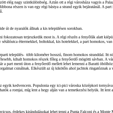
a között elég nagy szintkülönbség. Aztán ott a régi városháza vagyis a
 Bibbona részen is van egy régi bástya a strand egyik bejáratánál. A pa
ű.
 ide út de nyaralók állnak a kis településen sorokban.
i fokozatosan terjeszkedik most is. A régi részén a fenyőfák alatt kiépü
 egy sétálóutca éttermekkel, boltokkal, kis hotelekkel, a part homokos, 
parti település- több kilométer hosszú, finom homokos stranddal. Itt ni
élesebb, kihalt homokos részek főleg a fenyőerdő mögötti sávban. A vá
akár a part menti úton a fenyőerdő mellett lehet lemenni a Baratti öbölh
rgalmat csinálnak. Elkészült az új kikötőis ahol jachtok ringatóznak a v
 az egyik kedvencem. Populonia egy ici-pici városka középkori tornyával
áthatók a romjai, míg lent a hegy alján van a temetkezési helyük. Itt len
icsos, érdekes kirándulásokat lehet tenni a Punta Falconi és a Monte 