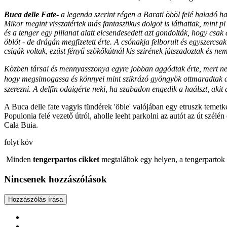
Buca delle Fate
- a legenda szerint régen a Barati öböl felé haladó h
Mikor megint visszatértek más fantasztikus dolgot is láthattak, mint p
és a tenger egy pillanat alatt elcsendesedett azt gondolták, hogy csak
öblöt - de drágán megfizetett érte. A csónakja felborult és egyszercsa
csigák voltak, ezüst fényű szökőkútnál kis szirének játszadoztak és ne
Közben társai és mennyasszonya egyre jobban aggódtak érte, mert nem l
hogy megsimogassa és könnyei mint szikrázó gyöngyök ottmaradtak a d
szerezni. A delfin odaigérte neki, ha szabadon engedik a haálszt, aki
A Buca delle fate vagyis tündérek 'öble' valójában egy etruszk temetke
Populonia felé vezető útról, aholle leeht parkolni az autót az út szélé
Cala Buia.
folyt köv
Minden
tengerpartos cikket
megtaláltok egy helyen, a tengerparto
Nincsenek hozzászólások
Hozzászólás írása