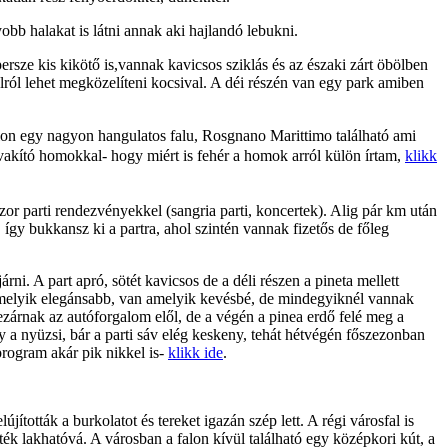
yobb halakat is látni annak aki hajlandó lebukni.
ersze kis kikötő is,vannak kavicsos sziklás és az északi zárt öbölben
ulról lehet megközelíteni kocsival. A déi részén van egy park amiben
alon egy nagyon hangulatos falu, Rosgnano Marittimo található ami
vakító homokkal- hogy miért is fehér a homok arról külön írtam,
klikk
or parti rendezvényekkel (sangria parti, koncertek). Alig pár km után
 így bukkansz ki a partra, ahol szintén vannak fizetős de főleg
rni. A part apró, sötét kavicsos de a déli részen a pineta mellett
n amelyik elegánsabb, van amelyik kevésbé, de mindegyiknél vannak
ezárnak az autóforgalom elől, de a végén a pinea erdő felé meg a
 a nyüzsi, bár a parti sáv elég keskeny, tehát hétvégén főszezonban
program akár pik nikkel is-
klikk ide
.
ították a burkolatot és tereket igazán szép lett. A régi városfal is
ék lakhatóvá. A városban a falon kívül található egy középkori kút, a