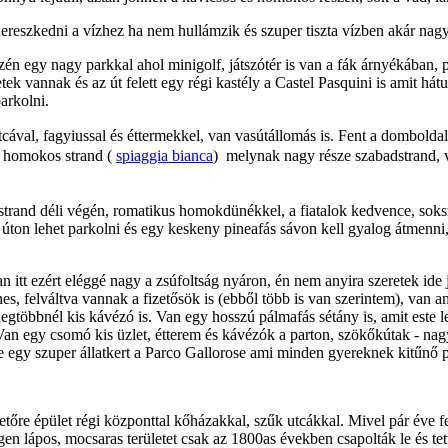
het ereszkedni a vízhez ha nem hullámzik és szuper tiszta vízben akár nag
zén egy nagy parkkal ahol minigolf, játszótér is van a fák árnyékában, p
k vannak és az út felett egy régi kastély a Castel Pasquini is amit hát
arkolni.
tcával, fagyiussal és éttermekkel, van vasútállomás is. Fent a dombold
r homokos strand (
spiaggia bianca
) melynak nagy része szabadstrand, 
 strand déli végén, romatikus homokdünékkel, a fiatalok kedvence, soksz
 úton lehet parkolni és egy keskeny pineafás sávon kell gyalog átmenni,
n itt ezért eléggé nagy a zsúfoltság nyáron, én nem anyira szeretek ide já
es, felváltva vannak a fizetősök is (ebből több is van szerintem), va
gtöbbnél kis kávézó is. Van egy hosszú pálmafás sétány is, amit este l
an egy csomó kis üzlet, étterem és kávézók a parton, szökőkútak - nagy
e egy szuper állatkert a Parco Gallorose ami minden gyereknek kitűnő 
tőre épület régi központtal kőházakkal, szűk utcákkal. Mivel pár éve felúj
n lápos, mocsaras területet csak az 1800as években csapolták le és tett