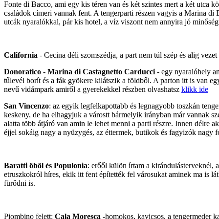
Fonte di Bacco, ami egy kis téren van és két szintes mert a két utc
családok címeri vannak fent. A tengerparti részen vagyis a Marina di
utcák nyaralókkal, pár kis hotel, a víz viszont nem annyira jó minőség
California
- Cecina déli szomszédja, a part nem túl szép és alig vezet
Donoratico - Marina di Castagnetto Carducci
- egy nyaralóhely am
tűlevél borít és a fák gyökere kilátszik a földből. A parton itt is van
nevű vidámpark amiről a gyerekekkel részben olvashatsz
klikk ide
San Vincenzo
: az egyik legfelkapottabb és legnagyobb toszkán tenger
keskeny, de ha elhagyjuk a várostt bármelyik irányban már vannak sz
alatta több átjáró van amin le lehet menni a parti részre. Innen délre 
éjjel sokáig nagy a nyüzygés, az éttermek, butikok és fagyizók nagy fo
Baratti öböl és Populonia
: erőől külön írtam a kirándulásterveknél,
etruszkokról híres, ekik itt fent építették fel városukat aminek ma is l
fürődni is.
Piombino felett:
Cala Moresca
-homokos, kavicsos, a tengermeder kav