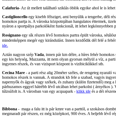
Calafuria
- Az út mellett található sziklás öblök egyike ahol le is le
Castiglioncello
egy kisebb félsziget, ami benyúlik a tengerbe, déli rés
homokos partja is. A városka közpotnjában hangulatos éttermek, üzelete
nyáron a sportpálya parkolóként funkcionál, itt lehet legkönnyebben p
Rosignano
egy sík részen lévő homokos partra épült városka, sétálóu
mindenképpen megér egy kirándulást. Innen kezdődik dél felé a fehé
ide.
Aztán nagyon szép
Vada
, innen pár km délre, a híres fehér homokos
egy kis helység, Mazzanta, itt nem olyan gyorsan mélyül a víz, a parti
ingyenes részek, és van vizisport központ is vizibiciklikkel stb.
Cecina Mare
- a parti rész alig 20méter széles, de rengeteg nyaraló va
homokos részek is vannak. A strandok kb fele a szabad, vagyis ingyen
napernyők és ágyak vagy székek, és zuhany (külön fizetendő) meg a le
párhuzamos eggyel hátrébb lévő utcában lehet parkolni ( árnyékos ). V
túlzsúfolt is. A városban van egy acquapark -
klikk ide
és a déi részen
Bibbona
- maga a falu itt is pár kmre van a parttól, a szokásos dombte
megmaradt pár részen, ez még középkori, 900 éves. A beljebb lévő rége