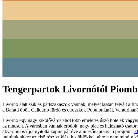
Tengerpartok Livornótól Piomb
Livorno alatt sziklás partszakaszok vannak, melyet lassan felvált a 
a Baratti öböl. Calidario fürdő és etruszkok Populoniánál, Venturináná
Livorno egy nagy kikötőváros ahol több emeletes úszó hotelek vagyis 
az nincsen. A városban vannak erődök, nagy piac és hajózható csator
akvárium is újra nyitotta kapuit pár éve ami esőnapra is jó program-
k
indultok akkor az első rész sziklás, kis öblökkel, ahova nem mindig k