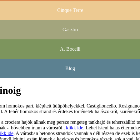
Cinque Terre
Gasztro
A. Bocelli
Blog
inoig
finom homokos part, kiépített üdüpőhelyekkel. Castiglioncello, Rosigna
l. A fehér homokos strand és érdekes történetek halászokról, szirénekről
a crociera hajók állnak meg persze rengeteg tankhajó és teherszállító t
nák - bővebben írtam a városról ,
klikk ide
. Lehet isteni halas éttermeke
likk ide
. A városban betonos strandok vannak a déli részen de ezek is k
önnyű lejutni, aztán jönnek a kavicsos és homokos részek, sok a vad, l