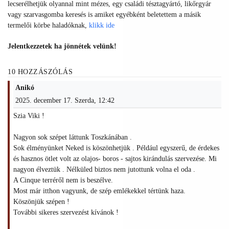
lecserélhetjük olyannal mint mézes, egy családi tésztagyártó, likőrgyár
vagy szarvasgomba keresés is amiket egyébként beletettem a másik
termelői körbe haladóknak,
klikk ide
Jelentkezzetek ha jönnétek velünk!
10 HOZZÁSZÓLÁS
Anikó
2025. december 17. Szerda, 12:42
Szia Viki !
Nagyon sok szépet láttunk Toszkánában .
Sok élményünket Neked is köszönhetjük . Például egyszerű, de érdekes
és hasznos ötlet volt az olajos- boros - sajtos kirándulás szervezése. Mi
nagyon élveztük . Nélküled biztos nem jutottunk volna el oda .
A Cinque terréről nem is beszélve.
Most már itthon vagyunk, de szép emlékekkel tértünk haza.
Köszönjük szépen !
További sikeres szervezést kívánok !