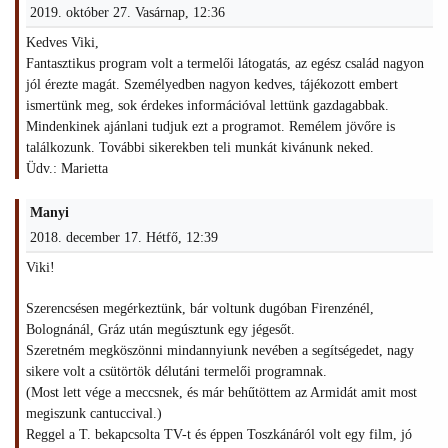
2019. október 27. Vasárnap, 12:36
Kedves Viki,
Fantasztikus program volt a termelői látogatás, az egész család nagyon
jól érezte magát. Személyedben nagyon kedves, tájékozott embert
ismertünk meg, sok érdekes információval lettünk gazdagabbak.
Mindenkinek ajánlani tudjuk ezt a programot. Remélem jövőre is
találkozunk. További sikerekben teli munkát kivánunk neked.
Üdv.: Marietta
Manyi
2018. december 17. Hétfő, 12:39
Viki!
Szerencsésen megérkeztünk, bár voltunk dugóban Firenzénél,
Bolognánál, Gráz után megúsztunk egy jégesőt.
Szeretném megköszönni mindannyiunk nevében a segítségedet, nagy
sikere volt a csütörtök délutáni termelői programnak.
(Most lett vége a meccsnek, és már behűtöttem az Armidát amit most
megiszunk cantuccival.)
Reggel a T. bekapcsolta TV-t és éppen Toszkánáról volt egy film, jó