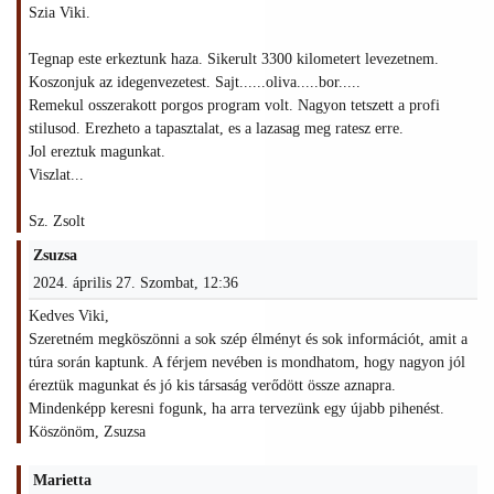
Szia Viki.
Tegnap este erkeztunk haza. Sikerult 3300 kilometert levezetnem.
Koszonjuk az idegenvezetest. Sajt......oliva.....bor.....
Remekul osszerakott porgos program volt. Nagyon tetszett a profi
stilusod. Erezheto a tapasztalat, es a lazasag meg ratesz erre.
Jol ereztuk magunkat.
Viszlat...
Sz. Zsolt
Zsuzsa
2024. április 27. Szombat, 12:36
Kedves Viki,
Szeretném megköszönni a sok szép élményt és sok információt, amit a
túra során kaptunk. A férjem nevében is mondhatom, hogy nagyon jól
éreztük magunkat és jó kis társaság verődött össze aznapra.
Mindenképp keresni fogunk, ha arra tervezünk egy újabb pihenést.
Köszönöm, Zsuzsa
Marietta