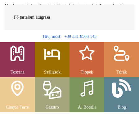
Minden egy helyen Toszkánáról egy helyi magyartól. Nemcsak a híres
látnivalók, hanem szállások, múzeumok és parkolás, strandok és
gasztronomia....
Fő tartalom átugrása
Hívj most! +39 331 8508 145
Toscana
Szállások
Tippek
Túrák
Cinque Terre
Gasztro
A. Bocelli
Blog