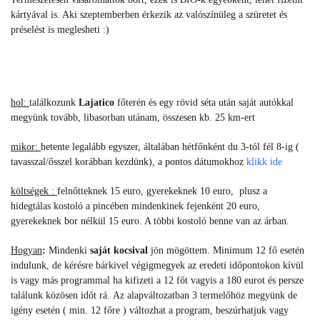
kártyával is. Aki szeptemberben érkezik az valószínüleg a szüretet és
préselést is meglesheti :)
hol:
találkozunk
Lajatico
főterén és egy rövid séta után saját autókkal
megyünk tovább, libasorban utánam, összesen kb. 25 km-ert
mikor:
hetente legalább egyszer, általában hétfőnként d
u 3-tól fél 8-ig (
tavasszal/ősszel korábban kezdünk),
a pontos
dátumokhoz
klikk ide
költségek :
felnőtteknek 15 euro, gyerekeknek 10 euro, plusz a
hidegtálas kostoló a pincében mindenkinek fejenként 20 euro,
gyerekeknek bor nélkül 15 euro. A többi kostoló benne van az árban.
Hogyan
:
Mindenki
saját kocsival
jön mögöttem. Minimum 12
fő esetén
indulunk, de k
érésre bárkivel végigmegyek az eredeti időpontokon kívül
is vagy más programmal ha kifizeti a 12 főt vagyis a 180 eurot és persze
találunk közösen időt rá.
Az alapváltozatban 3 termelőhöz megyünk de
igény esetén ( min. 12 főre ) változhat a program, beszúrhatjuk vagy