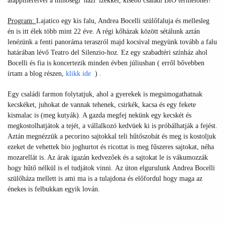
alappilléreivel a minőségi 'házi' ízekkel, kisebb családi BIO termelőnél!
Program:
Lajatico egy kis falu, Andrea Bocelli szülőfaluja és mellesleg
én is itt élek több mint 22 éve. A régi kőházak között sétálunk aztán
lenézünk a fenti panoráma teraszról majd kocsival megyünk tovább a falu
határában lévő Teatro del Silenzio-hoz. Ez egy szabadtéri színház ahol
Bocelli és fia is koncertezik minden évben júliusban ( erről bővebben
írtam a blog részen,
klikk ide
) .
Egy családi farmon folytatjuk, ahol a gyerekek is megsimogathatnak
kecskéket, juhokat de vannak tehenek, csirkék, kacsa és egy fekete
kismalac is (meg kutyák). A gazda megfej nekünk egy kecskét és
megkostolhatjátok a tejét, a vállalkozó kedvüek ki is próbálhatják a fejést.
Aztán megnézzük a pecorino sajtokkal teli hűtőszobát és meg is kostoljuk
ezeket de vehettek bio joghurtot és ricottat is meg fűszeres sajtokat, néha
mozarellát is. Az árak igazán kedvezőek és a sajtokat le is vákumozzák
hogy hűtő nélkül is el tudjátok vinni. Az úton elgurulunk Andrea Bocelli
szülőháza mellett is ami ma is a tulajdona és előfordul hogy maga az
énekes is felbukkan egyik lován.