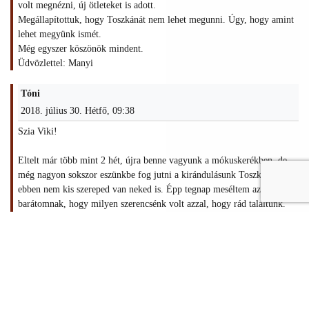
volt megnézni, új ötleteket is adott.
Megállapítottuk, hogy Toszkánát nem lehet megunni. Úgy, hogy amint
lehet megyünk ismét.
Még egyszer köszönök mindent.
Üdvözlettel: Manyi
Tóni
2018. július 30. Hétfő, 09:38
Szia Viki!
Eltelt már több mint 2 hét, újra benne vagyunk a mókuskerékben, de
még nagyon sokszor eszünkbe fog jutni a kirándulásunk Toszkánába, és
ebben nem kis szereped van neked is. Épp tegnap meséltem az egyik
barátomnak, hogy milyen szerencsénk volt azzal, hogy rád találtunk.
Úgyhogy szeretném megköszönni még egyszer, hogy ilyen lelkesen és
odaadóan segítesz nekünk, utazóknak, és sok erőt kívánok a rengeteg
nyűgünk kezeléséhez! :-)
És azt is megígérhetem, hogy mint annyian mások én is továbbadom az
ismerőseimnek, hogy van ott messze valaki, egy biztos pont, akire a
támaszkodhatnak az arra járók!!!