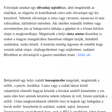
Folytatjuk utunkat egy
olívaolaj sajtoló
ban, ahol m
egnézzük az
olajfákat, az olajprést és kostolhatunk extra szűz olívaolajat egy kis
kenyérrel. Vehettek olívaolajat is sima vagy citromos, narancsos és más
változatban, különböző mérteben. Aki október második felében vagy
novemberben jön az bekapcsolva láthatja a gépeket és a frissen kifolyó
olajat is megkostolhatja. Megnézzük a helyi
cinta senese
disznókat is,
ezeket a magyar mangalicához hasonlóan ridegen tartják, húsukból
szalámikat, sonka készül. A kostolás mindig ingyenes de remélik hogy
vesztek náluk olajat, olajbogyókrémet vagy májkrémet, szalámit.
Bővebben az olívaolajról a gasztro menüben írtam -
klikk ide.
Befejezésül egy helyi családi
borospincebe
megyünk, megnézzük a
szőlőt, a pincét, hordókat. Laura vagy a család lányai közül
valamelyik
elmeséli hogyan készítik a borokat amiből kiemelném a vin
santo édes bort aminek készítése nekem teljesen új volt, hiszen szárítják a
szőlőt. Utána
megkostolhattok többféle bort és kaptok egy hidegtálat a
borok mellé- bruschettát és szalámit, sonkát, sajtot, kenyeret.
Természetesen vásárolhattok bort, ezek is BIO-k egyébként, lehet fizetni