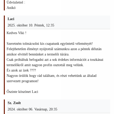
Üdvözlettel :
Anikó
Laci
2025. október 10. Péntek, 12:35
Kedves Viki !
Szeretném tolmácsolni kis csapatunk egyöntetű véleményét!
Felejthetetlen élményt nyújtottál számunkra azon a péntek délután
amikor elvittél bennünket a termelői túrára.
Csak próbáltuk befogadni azt a sok érdekes információt a toszkánai
termelőkről amit nagyon profin osztottál meg velünk.
És azok az ízek ????
Nagyon örülök hogy rád találtam, és részt vehettünk az általad
szervezett programon!
Őszinte köszönet Laci
Sz. Zsolt
2024. október 06. Vasárnap, 20:35