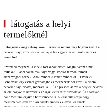
látogatás a helyi
termelőknél
Látogassunk meg néhány közeli farmot és nézzük meg hogyan készül a
pecorino sajt, extra szűz olívaolaj és bor- gyere velem kostolgatni és
vásárolni!
Szeretnéd megnézni a vidéki toszkánok életét? Megmutatom a mki
falunkat.... ahol sokan csak saját vagy ismerős farmon termelt
alapanyagból főznek. Ahol mindenki ismer mindenkit... Elviszlek
Benneteket egy családi gazdaságba és megnézzük hol készül a finom
pecorino sajt, ricotta, mozzarella.... És a présben ahova a helyiek beviszik
az olajbogyót és hazaviszik az igazi extra szűz olívaolajat. És a toszkán
bor? Menjünk együtt a borospincébe is. A kirándulás célja hogy
megismerkedjetek az olasz vidéki emberek életével és annak