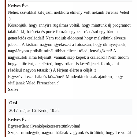
Kedves Éva,
Nehéz szavakkal kifejezni mekkora élmèny volt nekünk Firenze Veled
:)
Köszönjük, hogy annyira rugalmas voltál, hogy miattunk új programot
találtál ki, fotóséta és porté fotózás egyben, ráadásul egy három
generációs családdal! Nem tudjuk eldönteni hogy melyikünk élvezte
jobban. A kisfiam nagyon igyekezett a fotósétán, hogy ők nyerjenek,
nagylányom próbált minél többet ellesni tőled, lenyűgőzted! A
nagyszülők álma teljesült, vannak szép képek a családról! Nem tudom
hogyan történt, de elérted, hogy rólam is készüljenek fotók, ami
ráadásúl nagyon tetszik :) A férjem elérte a célját :)
Egyszóval ezer hála és köszönet! Mindenkinek csak ajánlom, hogy
sétáljanak Veled Firenzében :)
Szilvi
Orsi
2017. május 16. Kedd, 10:52
Kedves Éva!
Egyszerűen: ilyenképeketszerettünkvolna!
Szuper mindegyik, nagyon hálásak vagyunk és örülünk, hogy Te voltál