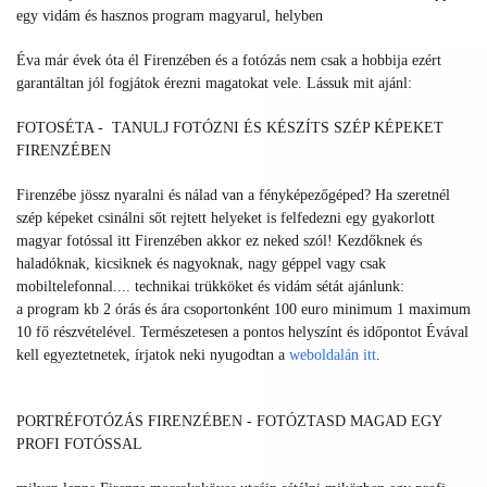
egy vidám és hasznos program magyarul, helyben
Éva már évek óta él Firenzében és a fotózás nem csak a hobbija ezért
garantáltan jól fogjátok érezni magatokat vele. Lássuk mit ajánl:
FOTOSÉTA - TANULJ FOTÓZNI ÉS KÉSZÍTS SZÉP KÉPEKET
FIRENZÉBEN
Firenzébe jössz nyaralni és nálad van a fényképezőgéped? Ha szeretnél
szép képeket csinálni sőt rejtett helyeket is felfedezni egy gyakorlott
magyar fotóssal itt Firenzében akkor ez neked szól! Kezdőknek és
haladóknak, kicsiknek és nagyoknak, nagy géppel vagy csak
mobiltelefonnal.... technikai trükköket és vidám sétát ajánlunk:
a
program kb 2 órás és ára csoportonként 100 euro minimum 1 maximum
10 fő részvételével.
Természetesen a pontos helyszínt és időpontot Évával
kell egyeztetnetek, írjatok neki nyugodtan a
weboldalán itt
.
PORTRÉFOTÓZÁS FIRENZÉBEN - FOTÓZTASD MAGAD EGY
PROFI FOTÓSSAL