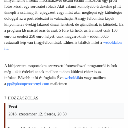
milyen lenne Firenze macsakaköves utcáin sétálni miközben egy profi
fotos készít egy sorozatot rólad? Akit valami komolyabb érdekelne pl itt
ünnepli a szülinapját, eljegyzést vagy mást akar meglepni egy különleges
dologgal az a portréfotozást is választhatja. A nagy felbontású képek
kinyomtatva évekig lakásod díszei lehetnek de ajándéknak is kitűnőek. Ez
a program kb másfél órás és csak 5 főre kérhető, az ára most csak 150
euro az eredeti 250 euro helyet, csak magyaroknak - ebben 30db
restaurált kép van (nagyfelbontású). Ehhez is találtok infot a
weboldalon
itt
.
A kifejezetten csoportokra szervezett 'fotovadászat' programról is írok
még - akit érdekel annak mailben tudom küldeni ehhez is az
infokat.
Bővebb infó és foglalás Éva
weboldál
án vagy mailben
a
pp@photoperocsenyi.com
mailcímen
7 HOZZÁSZÓLÁS
Erzsi
2018. szeptember 12. Szerda, 20:50