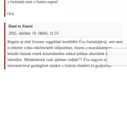
a fotósunk ezen a fontos napon!
Orsi
Dani és Zsuzsi
2016. október 10. Hétfő, 11:53
Rögtön az első firenzei reggelünk kezdődött Éva fotósétájával, ami nem
is lehetett volna tökéletesebb időpontban, hiszen a nyaralásunkon
készült fotóink ennek köszönhetően sokkal jobban sikerültek mint előtte
bármikor. Mindenkinek csak ajánlani tudjuk!!! Éva nagyon sok
információval gazdagított minket a fotózás elméleti és gyakorlati
oldalával kapcsolatban, mindezt feladatokkal megspékelve, ahol rögtön
kipróbálhattuk frissen szerzett tudásunkat. :) Éva nagyon kedves volt és
teljesen a mi igényeinkhez igazította az átadott tudásanyagot, így
nagyon szórakoztató és hasznos is volt a fotóséta. Egy élmény volt!
Dani és Zsuzsi
Réka
2016. augusztus 09. Kedd, 13:52