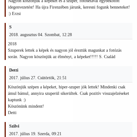
Nagyon köszönjük a képeket és a szuper, fotósétával egybekötött
idegenvezetést! Ha újra Firenzében járunk, keresni fogunk benneteket!
:) Erzsi
S
2018. augusztus 04. Szombat, 12:28
2018
Szuperek lettek a képek és nagyon jól éreztük magunkat a fotózás
során. Nagyon köszönjük az élményt, a képeket!!!!! S. Család
Detti
2017. július 27. Csütörtök, 21:51
Köszönjük szépen a képeket, hiper-szuper jók lettek! Mindenki csak
ámul bámul, annyira szuperül sikerültek. Csak pozitív visszajelzéseket
kaptunk :)
Köszönünk mindent!
Detti
Szilvi
2017. július 19. Szerda, 09:21