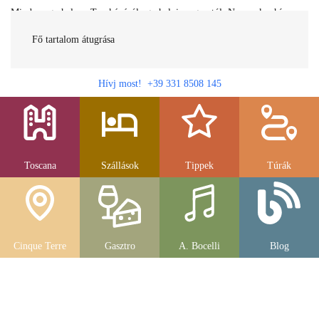
Minden egy helyen Toszkánáról egy helyi magyartól. Nemcsak a híres
látnivalók, hanem szállások, múzeumok és parkolás, strandok és
gasztronomia....
Fő tartalom átugrása
Hívj most! +39 331 8508 145
Toscana
Szállások
Tippek
Túrák
Cinque Terre
Gasztro
A. Bocelli
Blog