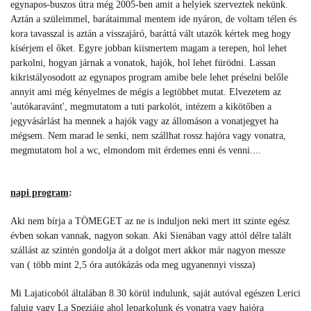
egynapos-buszos útra még 2005-ben amit a helyiek szerveztek nekünk.
Aztán a szüleimmel, barátaimmal mentem ide nyáron, de voltam télen és
kora tavasszal is aztán a visszajáró, baráttá vált utazók kértek meg hogy
kísérjem el őket. Egyre jobban kiismertem magam a terepen, hol lehet
parkolni, hogyan járnak a vonatok, hajók, hol lehet fürödni. Lassan
kikristályosodott az egynapos program amibe bele lehet préselni belőle
annyit ami még kényelmes de mégis a legtöbbet mutat. Elvezetem az
'autókaravánt', megmutatom a tuti parkolót, intézem a kikötőben a
jegyvásárlást ha mennek a hajók vagy az állomáson a vonatjegyet ha
mégsem. Nem marad le senki, nem szállhat rossz hajóra vagy vonatra,
megmutatom hol a wc, elmondom mit érdemes enni és venni....
napi program
:
Aki nem bírja a TÖMEGET az ne is induljon neki mert itt szinte egész
évben sokan vannak, nagyon sokan. Aki Sienában vagy attól délre talált
szállást az szintén gondolja át a dolgot mert akkor már nagyon messze
van ( több mint 2,5 óra autókázás oda meg ugyanennyi vissza)
Mi Lajaticoból általában 8.30 körül indulunk, saját autóval egészen Lerici
faluig vagy La Speziáig ahol leparkolunk és vonatra vagy hajóra