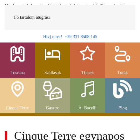
Minden egy helyen Toszkánáról egy helyi magyartól. Nemcsak a híres
látnivalók, hanem szállások, múzeumok és parkolás, strandok és
gasztronomia....
Fő tartalom átugrása
Hívj most! +39 331 8508 145
Toscana
Szállások
Tippek
Túrák
Cinque Terre
Gasztro
A. Bocelli
Blog
Cinque Terre egynapos