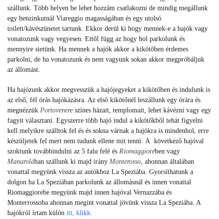
szállunk. Több helyen be lehet hozzám csatlakozni de mindig megállunk
egy benzinkutnál Viareggio magasságában és egy utolsó
toilett/kávészünetet tartunk. Ekkor derül ki hogy mennek-e a hajók vagy
vonatozunk vagy vegyesen. Ettől függ az hogy hol parkolunk és
mennyire sietünk. Ha mennek a hajók akkor a kikötőben érdemes
parkolni, de ha vonatozunk és nem vagyunk sokan akkor megpróbáljuk
az állomást.
Ha hajózunk akkor megvesszük a hajójegyeket a kikötőben és indulunk is
az első, fél órás hajókázásra. Az első kikötőnél leszállunk egy órára és
megnézzük
Portovenere
színes házait, templomait, lehet kávézni vagy egy
fagyit választani. Egyszerre több hajó indul a kikötőkből tehát figyelni
kell melyikre szálltok fel és és sokna várnak a hajókra is mindenhol, erre
készüljetek fel mert nem tudunk ellene mit tenni. A következő hajóval
szoktunk továbbindulni az 5 falu felé és
Riomaggioré
ben vagy
Manarolá
ban szállunk ki majd irány
Monterosso
, ahonnan általában
vonattal megyünk vissza az autókhoz La Speziába. Gyorsíthatunk a
dolgon ha La Speziában parkolunk az állomásnál és innen vonattal
Riomaggiorebe megyünk majd innen hajóval Vernazzába és
Monterrossoba ahonnan megint vonattal jövünk vissza La Speziába. A
hajókról írtam külön
itt, klikk.