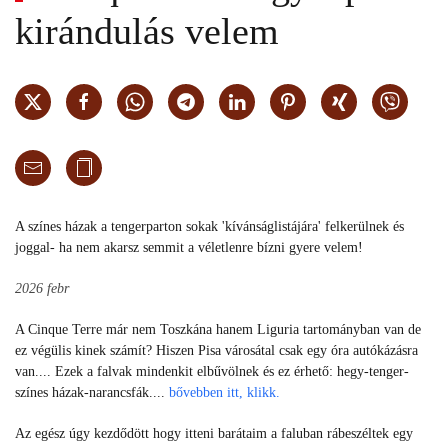
kirándulás velem
A színes házak a tengerparton sokak 'kívánságlistájára' felkerülnek és
joggal- ha nem akarsz semmit a véletlenre bízni gyere velem!
2026 febr
A Cinque Terre már nem Toszkána hanem Liguria tartományban van de
ez végülis kinek számít? Hiszen Pisa városátal csak egy óra autókázásra
van.... Ezek a falvak mindenkit elbűvölnek és ez érhető: hegy-tenger-
színes házak-narancsfák....
bővebben itt, klikk.
Az egész úgy kezdődött hogy itteni barátaim a faluban rábeszéltek egy