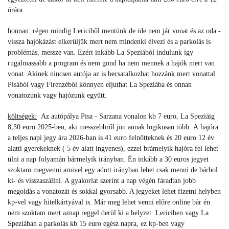
órára.
honnan:
régen mindig Lericiből mentünk de ide nem jár vonat és az oda -
vissza hajókázást elkerüljük mert nem mindenki élvezi és a parkolás is
problémás, messze van. Ezért inkább La Speziából indulunk így
rugalmassabb a program és nem gond ha nem mennek a hajók mert van
vonat. Akinek nincsen autója az is becsatalkozhat hozzánk mert vonattal
Pisából vagy Firenzéből könnyen eljuthat La Speziába és onnan
vonatozunk vagy hajózunk együtt.
költségek:
Az autópálya Pisa - Sarzana vonalon kb 7 euro, La Speziáig
8,30 euro 2025-ben, aki messzebbről jön annak logikusan több.
A
hajóra
a teljes napi jegy ára 2026-ban is 41 euro felnőtteknek és 20 euro 12 év
alatti gyerekeknek ( 5 év alatt ingyenes), ezzel brámelyik hajóra fel lehet
ülni a nap folyamán bármelyik irányban. Én inkább a 30 euros jegyet
szoktam megvenni amivel egy adott irányban lehet csak menni de bárhol
ki- és visszaszállni. A gyakorlat szerint a nap végén fáradtan jobb
megoldás a vonatozát és sokkal gyorsabb. A jegyeket lehet fizetni helyben
kp-vel vagy hitelkártyával is. Már meg lehet venni előre online bár én
nem szoktam mert aznap reggel derül ki a helyzet. Lericiben vagy La
Speziában a parkolás kb 15 euro egész napra, ez kp-ben vagy