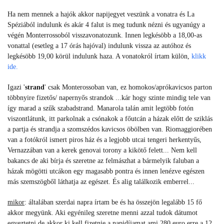
Ha nem mennek a hajók akkor napijegyet veszünk a vonatra és La
Spéziából indulunk és akár 4 falut is meg tudunk nézni és ugyanúgy a
végén Monterrossoból visszavonatozunk. Innen legkésöbb a 18,00-as
vonattal (esetleg a 17 órás hajóval) indulunk vissza az autóhoz és
legkésöbb 19,00 körül indulunk haza. A vonatokról írtam külön,
klikk
ide.
Igazi '
strand
' csak Monterossoban van, ez homokos/aprókavicsos parton
többnyire fizetős/ napernyős strandok ...kár hogy szinte mindig tele van
így marad a szűk szabadstrand. Manarola talán amit legtöbb fotón
viszontlátunk, itt parkolnak a csónakok a főutcán a házak előtt de sziklás
a partja és strandja a szomszédos kavicsos öbölben van. Riomaggiorében
van a fotókról ismert piros ház és a legjobb utcai tengeri herkentyűs,
Vernazzában van a kerek genovai torony a kikötő felett... Nem kell
bakancs de aki bírja és szeretne az felmászhat a bármelyik faluban a
házak mögötti utcákon egy magasabb pontra és innen lenézve egészen
más szemszögből láthatja az egészet. És alig találkozik emberrel...
mikor
: általában szerdai napra írtam be és ha összejön legalább 15 fő
akkor megyünk. Aki egyénileg szeretne menni azzal tudok dátumot
egyeztetni de akkor ki kell fizetnie a napidíjamat ami 280 euro erre a 12