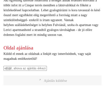
Aki egyénileg szeretné felderíteni a térséget annak érdemes elolvasni a
többi infot itt a Cinque terrés menüben a látnivalókkal és főként a
közlekedéssel kapcsolatban. Lehet gyalogtúrázni is kora tavasszal és késő
ősszel mert egyébként elég megeröltető a forróság miatt a nagy
szintkülönbséggel- ezekről is írtam ugyanott. Vannak
helyben szálláslehetőséget is helyben Fulviánál, szoba és apartman vagy
Lerici apartmanhotel a strandtól gyalogos távolságban - de jó előre
érdemes foglalni mert itt mindig szezon van.
Oldal ajánlása
Küldd el ennek az oldalnak a linkjét egy ismerősödnek, vagy saját
magadnak emlékeztetőül!
Ajánlás küldése