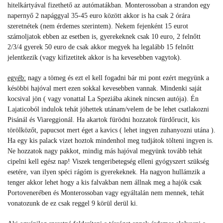
hitelkártyával fizethető az autómatákban. Monterossoban a strandon egy
napernyő 2 napággyal 35-45 euro között akkor is ha csak 2 órára
szeretnétek (nem érdemes szerintem). Nekem fejenként 15 eurot
számoljatok ebben az esetben is, gyerekeknek csak 10 euro, 2 felnőtt
2/3/4 gyerek 50 euro de csak akkor megyek ha legalább 15 felnőtt
jelentkezik (vagy kifizetitek akkor is ha kevesebben vagytok).
egyéb:
nagy a tömeg és ezt el kell fogadni bár mi pont ezért megyünk a
késöbbi hajóval mert ezen sokkal kevesebben vannak. Mindenki saját
kocsival jön ( vagy vonattal La Speziába akinek nincsen autója). Én
Lajaticoból indulok tehát jöhettek utánam/velem de be lehet csatlakozni
Pisánál és Viareggionál. Ha akartok fürödni hozzatok fürdőrucit, kis
törölközőt, papucsot mert éget a kavics ( lehet ingyen zuhanyozni utána ).
Ha egy kis palack vizet hoztok mindenhol meg tudjátok tölteni ingyen is.
Ne hozzatok nagy pakkot, mindig más hajóval megyünk tovább tehát
cipelni kell egész nap! Viszek tengeribetegség elleni gyógyszert szükség
esetére, van ilyen spéci rágóm is gyerekeknek. Ha nagyon hullámzik a
tenger akkor lehet hogy a kis falvakban nem állnak meg a hajók csak
Portovenerében és Monterossoban vagy egyáltalán nem mennek, tehát
vonatozunk de ez csak reggel 9 körül derül ki.