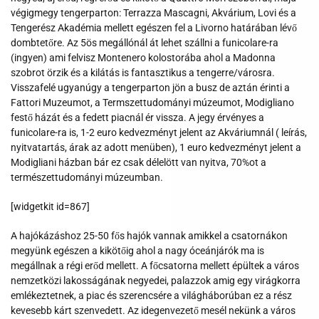
végigmegy tengerparton: Terrazza Mascagni, Akvárium, Lovi és a
Tengerész Akadémia mellett egészen fel a Livorno határában lévő
dombtetőre. Az 5ös megállónál át lehet szállni a funicolare-ra
(ingyen) ami felvisz Montenero kolostorába ahol a Madonna
szobrot örzik és a kilátás is fantasztikus a tengerre/városra.
Visszafelé ugyanúgy a tengerparton jön a busz de aztán érinti a
Fattori Muzeumot, a Termszettudományi múzeumot, Modigliano
festő házát és a fedett piacnál ér vissza. A jegy érvényes a
funicolare-ra is, 1-2 euro kedvezményt jelent az Akváriumnál ( leírás,
nyitvatartás, árak az adott menüben), 1 euro kedvezményt jelent a
Modigliani házban bár ez csak délelött van nyitva, 70%ot a
természettudományi múzeumban.
[widgetkit id=867]
A hajókázáshoz 25-50 fős hajók vannak amikkel a csatornákon
megyünk egészen a kikötőig ahol a nagy óceánjárók ma is
megállnak a régi erőd mellett. A főcsatorna mellett épültek a város
nemzetközi lakosságának negyedei, palazzok amig egy virágkorra
emlékeztetnek, a piac és szerencsére a világháborúban ez a rész
kevesebb kárt szenvedett. Az idegenvezető mesél nekünk a város