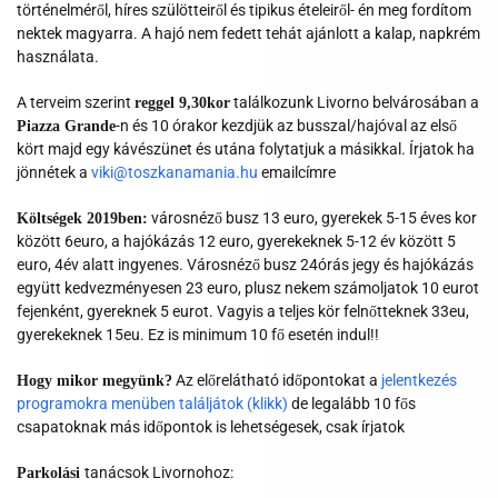
történelméről, híres szülötteiről és tipikus ételeiről- én meg fordítom
nektek magyarra. A hajó nem fedett tehát ajánlott a kalap, napkrém
használata.
A terveim szerint
találkozunk Livorno belvárosában a
reggel 9,30kor
-n és 10 órakor kezdjük az busszal/hajóval az első
Piazza Grande
kört majd egy kávészünet és utána folytatjuk a másikkal. Írjatok ha
jönnétek a
viki@toszkanamania.hu
emailcímre
városnéző busz 13 euro, gyerekek 5-15 éves kor
Költségek 2019ben:
között 6euro, a hajókázás 12 euro, gyerekeknek 5-12 év között 5
euro, 4év alatt ingyenes. Városnéző busz 24órás jegy és hajókázás
együtt kedvezményesen 23 euro, plusz nekem számoljatok 10 eurot
fejenként, gyereknek 5 eurot. Vagyis a teljes kör felnőtteknek 33eu,
gyerekeknek 15eu. Ez is minimum 10 fő esetén indul!!
Az előrelátható időpontokat a
jelentkezés
Hogy mikor megyünk?
programokra menüben találjátok (klikk)
de legalább 10 fős
csapatoknak más időpontok is lehetségesek, csak írjatok
tanácsok Livornohoz:
Parkolási