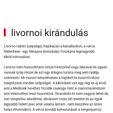
livornoi kirándulás
Livorno rejtett szépségei, hajókázás a kanálisokon, a város
felderítése - egy félnapos kirándulás Toszkána legnagyobb
kikötővárosában
Livorno nem hasonlítható össze Firenzével vagy Sienával és ugyan
vannak szép részei de azt egy átlagos turista meg sem találja
szerintem. Mi viszont kényelmesen a hajóból és buszról nézve
megnézünk minden szépséget. A kikötőben van egy régi és új erőd
ami a Mediciek nevéhez fűződik csakúgy mint a csatornarendszer
ami Velencéhez teszi hasonlóvá. Strandolni itt nem nagyon lehet de
van tengerész akadémia, akvárium rossz idő esetére és az egyik
legszebb fedett piac amit valaha láttam , nem beszélve az isteni
halas éttermekről. A véros bővebb bemutatását a tengerpartos