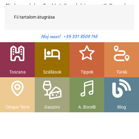
Minden egy helyen Toszkánáról egy helyi magyartól. Nemcsak a
híres látnivalók, hanem szállások, múzeumok és parkolás, strandok
és gasztronomia....
Fő tartalom átugrása
Hívj most! +39 331 8508 145
Toscana
Szállások
Tippek
Túrák
Cinque Terre
Gasztro
A. Bocelli
Blog