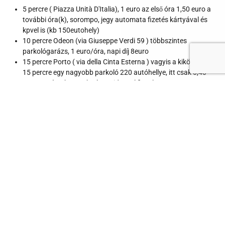
5 percre ( Piazza Unità D'Italia), 1 euro az első óra 1,50 euro a
további óra(k), sorompo, jegy automata fizetés kártyával és
kpvel is (kb 150eutohely)
10 percre Odeon (via Giuseppe Verdi 59 ) többszintes
parkológarázs, 1 euro/óra, napi díj 8euro
15 percre Porto ( via della Cinta Esterna ) vagyis a kikötőben kb
15 percre egy nagyobb parkoló 220 autóhellye, itt csak 0,40
euro egy óra, be van kerítve, videoval figyelt
NINCSENEK HOZZÁSZÓLÁSOK
Hozzászólás írása
Érdekel ez a program?
Töltsd ki az alábbi űrlapot és felveszem Veled a személyes
kapcsolatot.