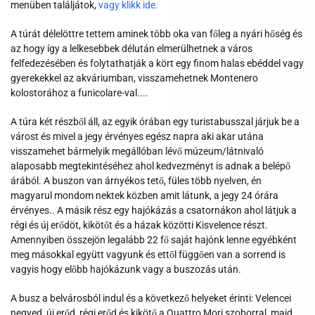
menüben találjátok,
vagy klikk ide.
A túrát délelöttre tettem aminek több oka van főleg a nyári hőség és
az hogy így a lelkesebbek délután elmerülhetnek a város
felfedezésében és folytathatják a kört egy finom halas ebéddel vagy
gyerekekkel az akváriumban, visszamehetnek Montenero
kolostorához a funicolare-val....
A túra két részből áll, az egyik órában egy turistabusszal járjuk be a
várost és mivel a jegy érvényes egész napra aki akar utána
visszamehet bármelyik megállóban lévő múzeum/látnivaló
alaposabb megtekintéséhez ahol kedvezményt is adnak a belépő
árából. A buszon van árnyékos tető, füles több nyelven, én
magyarul mondom nektek közben amit látunk, a jegy 24 órára
érvényes.. A másik rész egy hajókázás a csatornákon ahol látjuk a
régi és új erődöt, kikötőt és a házak közötti Kisvelence részt.
Amennyiben összejön legalább 22 fő saját hajónk lenne egyébként
meg másokkal együtt vagyunk és ettől függően van a sorrend is
vagyis hogy előbb hajókázunk vagy a buszozás után.
A busz a belvárosból indul és a következő helyeket érinti: Velencei
negyed, új erőd, régi erőd és kikötő a Quattro Mori szoborral, majd