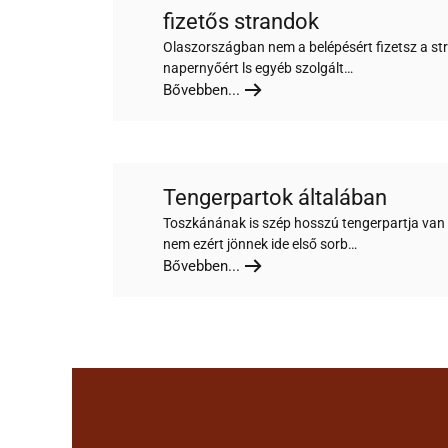
fizetős strandok
Olaszországban nem a belépésért fizetsz a s
napernyőért ls egyéb szolgált…
Bővebben...
Tengerpartok általában
Toszkánának is szép hosszú tengerpartja van b
nem ezért jönnek ide első sorb…
Bővebben...