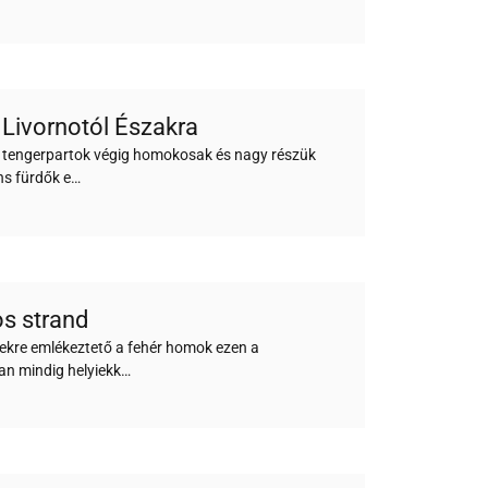
Livornotól Északra
ő tengerpartok végig homokosak és nagy részük
áns fürdők e…
s strand
tekre emlékeztető a fehér homok ezen a
an mindig helyiekk…