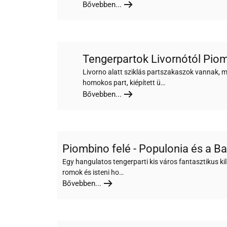
Bővebben...
Tengerpartok Livornótól Pio
Livorno alatt sziklás partszakaszok vannak, me
homokos part, kiépített ü…
Bővebben...
Piombino felé - Populonia és a Bar
Egy hangulatos tengerparti kis város fantasztikus ki
romok és isteni ho…
Bővebben...