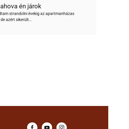
 ahova én járok
dtam strandolni évekig az apartmanházas
 de azért sikerült…