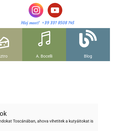
Hívj most! +39 331 8508 145
ztro
A. Bocelli
Blog
dok
ndokat Toscánában, ahova vihetitek a kutyáitokat is