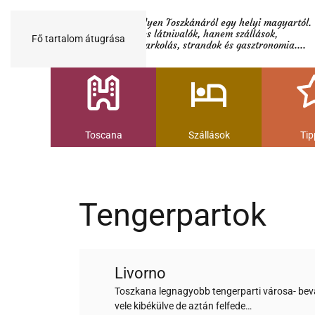
Minden egy helyen Toszkánáról egy helyi magyartól.
Nemcsak a híres látnivalók, hanem szállások,
Fő tartalom átugrása
múzeumok és parkolás, strandok és gasztronomia....
Toscana
Szállások
Tip
Tengerpartok
Livorno
Toszkana legnagyobb tengerparti városa- bev
vele kibékülve de aztán felfede…