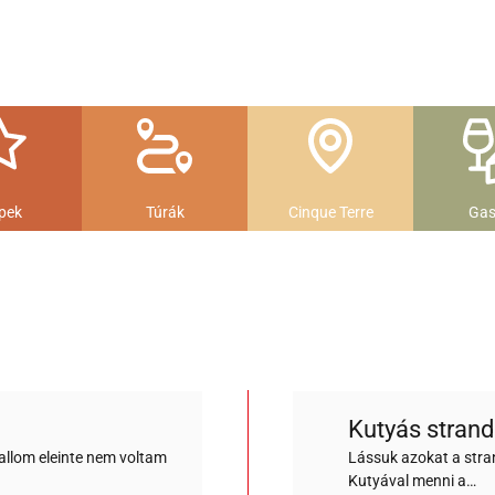
pek
Túrák
Cinque Terre
Gas
Kutyás stran
allom eleinte nem voltam
Lássuk azokat a stra
Kutyával menni a…