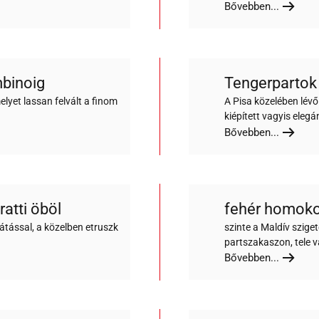
Bővebben...
mbinoig
Tengerpartok 
lyet lassan felvált a finom
A Pisa közelében lév
kiépített vagyis eleg
Bővebben...
atti öböl
fehér homoko
látással, a közelben etruszk
szinte a Maldív szige
partszakaszon, tele v
Bővebben...