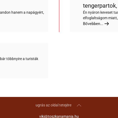
tengerpartok,
trandon hanem a napágyért,
Én nyáron keveset tu
elfoglaltságom miatt,
Bővebben...
ár többnyire a turisták
ugrás az oldal tetejére
viki@toszkanamania.hu