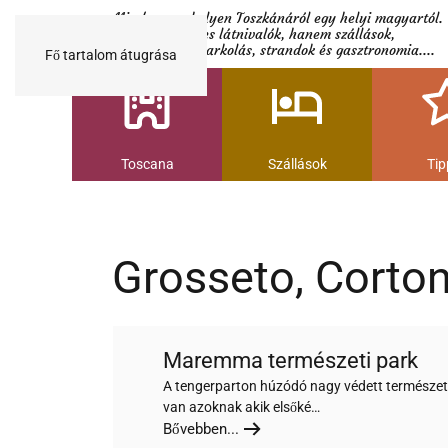
Minden egy helyen Toszkánáról egy helyi magyartól.
Nemcsak a híres látnivalók, hanem szállások,
múzeumok és parkolás, strandok és gasztronomia....
Fő tartalom átugrása
Toscana
Szállások
Tip
Grosseto, Corton
Maremma természeti park
A tengerparton húzódó nagy védett természeti
van azoknak akik elsőké…
Bővebben...