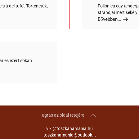
cittá del tufo'. Történetük,
Follonica egy tengerp
strandjai mert sekély 
Bővebben...
ár és ezért sokan
ugrás az oldal tetejére
viki@toszkanamania.hu
toszkanamania@outlook.it