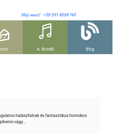
Hívj most! +39 331 8508 145
ztro
A. Bocelli
Blog
angulatos halászfalvak és fantasztikus homokos
pihenni vágy…