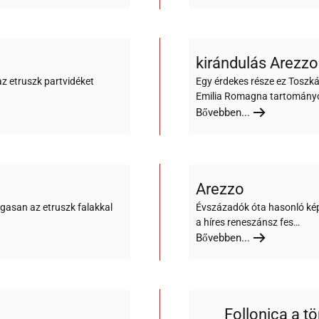
kirándulás Arezzo
az etruszk partvidéket
Egy érdekes része ez Toszká
Emilia Romagna tartomány
Bővebben...
Arezzo
gasan az etruszk falakkal
Évszázadók óta hasonló kép
a híres reneszánsz fes…
Bővebben...
Follonica a t