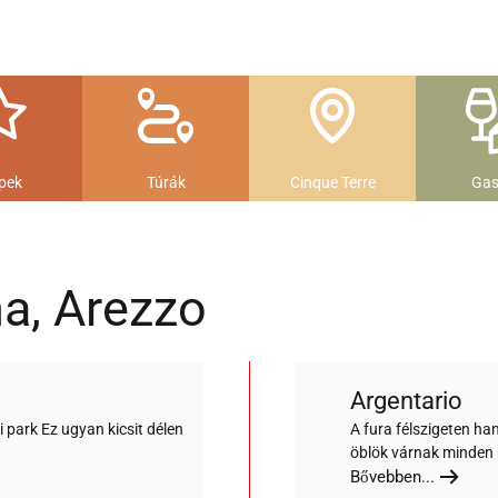
pek
Túrák
Cinque Terre
Gas
a, Arezzo
Argentario
 park Ez ugyan kicsit délen
A fura félszigeten h
öblök várnak minden 
Bővebben...