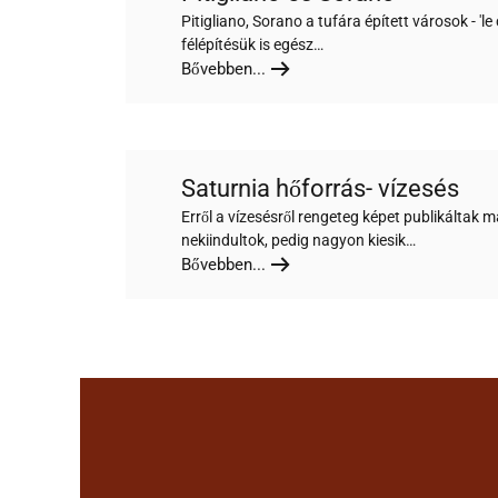
Pitigliano, Sorano a tufára épített városok - 'le 
félépítésük is egész…
Bővebben...
Saturnia hőforrás- vízesés
Erről a vízesésről rengeteg képet publikáltak m
nekiindultok, pedig nagyon kiesik…
Bővebben...