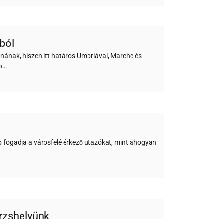
ból
nának, hiszen itt határos Umbriával, Marche és
o…
 fogadja a városfelé érkező utazókat, mint ahogyan
örzshelyünk