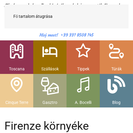
Minden egy helyen Toszkánáról egy helyi magyartól. Nemcsak a
híres látnivalók, hanem szállások, múzeumok és parkolás, strandok
és gasztronomia....
Fő tartalom átugrása
Hívj most! +39 331 8508 145
Toscana
Szállások
Tippek
Túrák
Cinque Terre
Gasztro
A. Bocelli
Blog
Firenze környéke