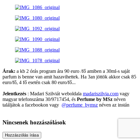
Árak:
a kb 2 órás program ára 90 euro /fő amiben a 30ml-s saját
parfum is benne van amit hazavihettek. Ha 3an jöttök akkor csak 85
euro/fő, 4 fő esetén csak 80 euro/fő...
Jelentkezés
: Madari Szilviát weboldala
madariszilvia.com
vagy
magyar telefonszáma 30/9717454, és
Perfume by MSz
néven
találjátok a facebookon vagy
@perfume_bymsz
néven az instán
Nincsenek hozzászólások
Hozzászólás írása