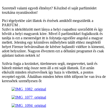
Szeretnél valami egyedi élményt? Készítsd el saját parfümödet
toszkána nyaralásodon!
Pici tégelyekbe zárt illatok és érzések amikből megszületik a
PARFÜM .
Szilvi is ideköltözött mert lánya a helyi csapathoz szerződött és így
bővült a helyi magyarok köre. Mivel ő parfümökkel foglalkozik és
tanítja is ezt a mesterséget itt is folytatja egyelőre angolul a magyar
mellett. Jelenleg egy kézműves műhelyben talált ehhez megfelelő
helyet Firenze belvárosában de kérésre hajlandó vidékre is kimenni,
adott helyszínre. Nagyon élveztem ezt a délutáni programot és csak
ajánlani tudom nektek is!
Szilvia fogja a kezünket, türelmesen segít, megnevettet, tanít és
bátorít minket míg össze nem áll a mi saját illatunk. Ezt aztán
elkészíti minden résztvevőnek így haza is vihetitek, a pontos
recepttel együtt. Általában minden héten több időpont be van írva de
keressétek személyesen őt