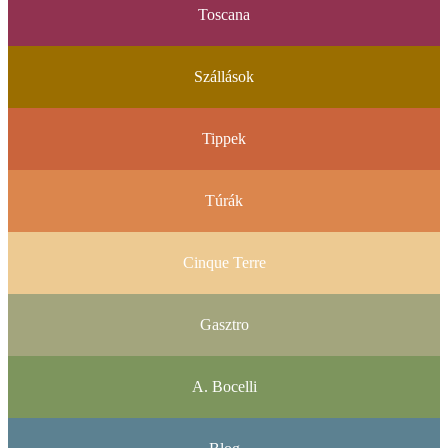
Toscana
Szállások
Tippek
Túrák
Cinque Terre
Gasztro
A. Bocelli