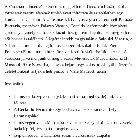
A városban mindenképp érdemes megtekinteni
Boccacio házát
, ahol a
történetek szerint életének utolsó éveit töltöttem és az épületben egy
könyvtár is található. A város másik látványossága a már említett
Palazzo
Pretorio
, másnéven Palazzo Vicario, Certaldo legfontosabb középkori
építménye, amelyben többek között lovagterem, kápolna, sőt még külön
női börtön is található. A legérdekesebb mégis talán a
Sala del Vicario
, a
Vikárius terme, ahol a legfontosabb szertartásokat tartották. Pier
Francesco Fiorentino, a híres firenzei festő freskói díszítik a termet. A
városban járva menjünk el még a Szent Művészetek Múzeumába, az
Il
Museo di Arte Sacra
-ba, ahova a bejárat egy kolostorból nyílik. Szerdán
délelöttönként tartják a heti piacot a Viale Matteotti utcán
fesztiválok:
Júniusban középkori nagy lakomát(
cena medievale
) tartanak a
főutcán.
A
Certaldo Fermento
egy borfesztivál sok stranddal, helyi
finomságokkal.
Július végén van a Mercantia nevű rendezvény ahol utcai művészek
hada lép fel, iszonyú tümegeket vonz.
szeptemberben a Calambur során a városrászek csapatai