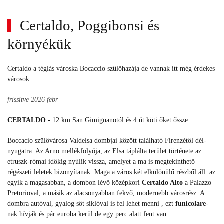
Certaldo, Poggibonsi és
környékük
Certaldo a téglás városka Bocaccio szülőhazája de vannak itt még érdekes
városok
frissítve 2026 febr
CERTALDO -
12 km San Gimignanotól és 4 út köti őket őssze
Boccacio szülővárosa Valdelsa dombjai között található Firenzétől dél-
nyugatra. Az Arno mellékfolyója, az Elsa táplálta terület története az
etruszk-római időkig nyúlik vissza, amelyet a ma is megtekinthető
régészeti leletek bizonyítanak.
Maga a város két elkülönülő részből áll: az
egyik a magasabban, a dombon lévő középkori
Certaldo Alto
a Palazzo
Pretorioval, a másik az alacsonyabban fekvő, modernebb városrész. A
dombra autóval, gyalog sőt siklóval is fel lehet menni , ezt
funicolare
-
nak hívják és pár euroba kerül de egy perc alatt fent van.