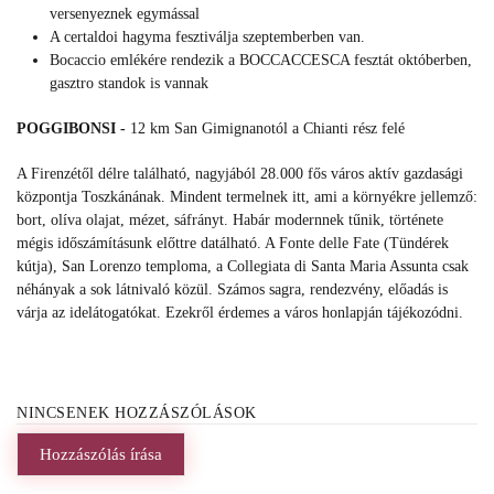
versenyeznek egymással
A certaldoi hagyma fesztiválja szeptemberben van.
Bocaccio emlékére rendezik a BOCCACCESCA fesztát októberben,
gasztro standok is vannak
POGGIBONSI -
12 km San Gimignanotól a Chianti rész felé
A Firenzétől délre található, nagyjából 28.000 fős város aktív gazdasági
központja Toszkánának. Mindent termelnek itt, ami a környékre jellemző:
bort, olíva olajat, mézet, sáfrányt. Habár modernnek tűnik, története
mégis időszámításunk előttre datálható. A Fonte delle Fate (Tündérek
kútja), San Lorenzo temploma, a Collegiata di Santa Maria Assunta csak
néhányak a sok látnivaló közül. Számos sagra, rendezvény, előadás is
várja az idelátogatókat. Ezekről érdemes a város honlapján tájékozódni.
NINCSENEK HOZZÁSZÓLÁSOK
Hozzászólás írása