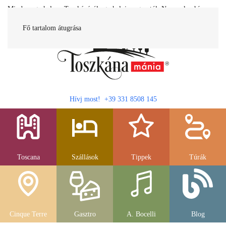
Minden egy helyen Toszkánáról egy helyi magyartól. Nemcsak a híres
látnivalók, hanem szállások, múzeumok és parkolás, strandok és
gasztronomia....
Fő tartalom átugrása
Hívj most! +39 331 8508 145
Toscana
Szállások
Tippek
Túrák
Cinque Terre
Gasztro
A. Bocelli
Blog