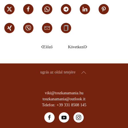
Előző
Következő
ugrás az oldal tetejére
viki@toszkanamania.hu
toszkanamania@outlook.it
Telefon: +39 331 8508 145