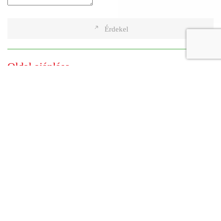
Érdekel
Oldal ajánlása
Küldd el ennek az oldalnak a linkjét egy ismerősödnek, vagy saját
magadnak emlékeztetőül!
Ajánlás küldése