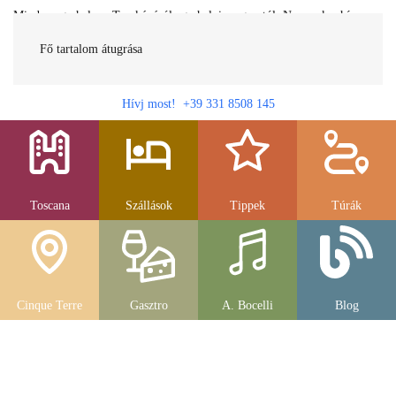
Minden egy helyen Toszkánáról egy helyi magyartól. Nemcsak a híres
látnivalók, hanem szállások, múzeumok és parkolás, strandok és
gasztronomia....
Fő tartalom átugrása
Hívj most! +39 331 8508 145
Toscana
Szállások
Tippek
Túrák
Cinque Terre
Gasztro
A. Bocelli
Blog