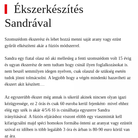
Ékszerkészítés
Sandrával
Szomszédom ékszerész és lehet hozzá menni saját arany vagy ezüst
gyűrűt elkészíteni akár a fúziós módszerrel.
Sandra egy fiatal olasz nő aki mellesleg a fenti szomszédom volt 15 évig
és ugyan ékszerész de nem tudtam hogy csinál ilyen foglalkozásokat is.
nem beszél semmilyen idegen nyelven, csak olaszul de szükség esetén
tudok jönni tolmácsolni. A legjobb hogy a végén mindenki hazaviheti az
ékszert akit készített....
Az egyszerübb ékszer még annak is sikerül akinek nincsen olyan igazi
kézügyessége, ez 2 órás és csak 60 euroba kerül fejenként- mivel ehhez
elég egy szék is akár 4/5/6 fő is csinálhatja egyszerre Sandra
irányításával. A fúziós eljáráshoz viszont elöbb egy viaszmintát kell
kifarigcsálni majd spéci homokos formába önteni az aranyat vagy ezüstöt
szóval ez időben is több legalább 3 óra és árban is 80-90 euro körül van
az ára.