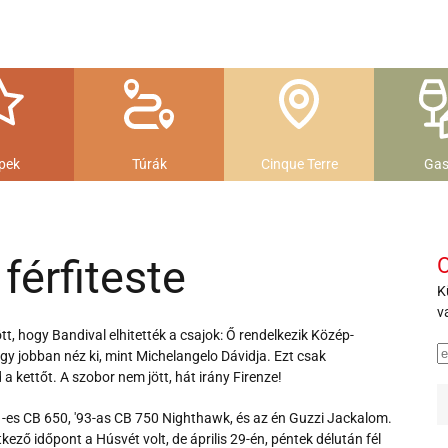
pek
Túrák
Cinque Terre
Gas
férfiteste
O
K
v
t, hogy Bandival elhitették a csajok: Ő rendelkezik Közép-
ogy jobban néz ki, mint Michelangelo Dávidja. Ezt csak
a kettőt. A szobor nem jött, hát irány Firenze!
81-es CB 650, '93-as CB 750 Nighthawk, és az én Guzzi Jackalom.
kező időpont a Húsvét volt, de április 29-én, péntek délután fél