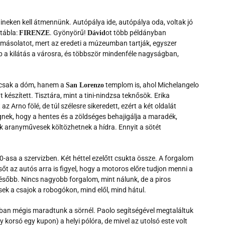
nnineken kell átmennünk. Autópálya ide, autópálya oda, voltak jó
 tábla:
. Gyönyörű!
ot több példányban
FIRENZE
Dávid
a másolatot, mert az eredeti a múzeumban tartják, egyszer
 a kilátás a városra, és többször mindenféle nagyságban,
 csak a dóm, hanem a
templom is, ahol Michelangelo
San Lorenzo
át készített. Tisztára, mint a tini-nindzsa teknősök. Erika
Arno fölé, de túl szélesre sikeredett, ezért a két oldalát
gnek, hogy a hentes és a zöldséges behajigálja a maradék,
ak aranyművesek költözhetnek a hídra. Ennyit a sötét
00-asa a szervizben. Két héttel ezelőtt csukta össze. A forgalom
sőt az autós arra is figyel, hogy a motoros előre tudjon menni a
ésőbb. Nincs nagyobb forgalom, mint nálunk, de a piros
k a csajok a robogókon, mind elől, mind hátul.
ájában mégis maradtunk a sörnél. Paolo segítségével megtaláltuk
 korsó egy kupon) a helyi pólóra, de mivel az utolsó este volt