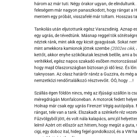
három az már tuti. Négy órakor ugyan, de elindultunk. 
feleségem már nagyon panaszkodott, hogy rángat a Hond
mentem egy próbát, visszafelé már toltam. Hosszas tan
Tankolás után eljutottunk egész Varazsdinig. Aznap est
egy ugrás, de tévedtünk. Másnap reggel tök sötétségr
néztek ránk, mint akik egy kicsit gyagyásak. Sokat ne
mint amekkora kamionok jöttek szembe
(2002es cikk, 
kettőt, akkor enyhe szökőkutak lesznek belőle, ami a b
verítékkel, egész napos szakadó esőben motorozással s
hogy majd Olaszországban biztosan jó idő lesz. És lőn:
taknyosan. Az olasz határőr ránéz a Guzzira, és még az 
nemzetközi rendőrtalálkozó résztvevőit. ÓÓ, hogy ...!
Szállás égen földön nincs, még az ifjúsági szállón is
méregdrágán Monfalconeban. A motorok fedett helyen, 
Holnap már csak egy ugrás Firenze! Végig autópálya.
rángat, tele van a tank. Elszakadt a szénkefe réz vez
Fűzvölgyből jött, és volt nála kalapács, ami jól helyet
leírni! Azért ott először azt hittem, hogy megüt a guta
cigi, egy doboz ital, hideg fejjel gondolkozol, és a VW 