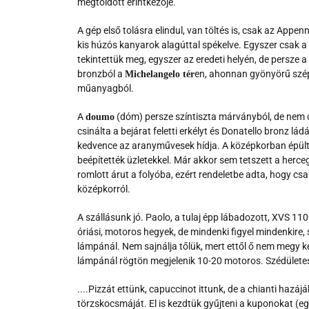
megtoldott érintkezője.
A gép első tolásra elindul, van töltés is, csak az Appe
kis húzós kanyarok alagúttal spékelve. Egyszer csak a
tekintettük meg, egyszer az eredeti helyén, de persze 
bronzból a
en, ahonnan gyönyörű szép
Michelangelo tér
műanyagból.
A
(dóm) persze színtiszta márványból, de nem
doumo
csinálta a bejárat feletti erkélyt és Donatello bronz lád
kedvence az aranyművesek hídja. A középkorban épült az 
beépítették üzletekkel. Már akkor sem tetszett a herce
romlott árut a folyóba, ezért rendeletbe adta, hogy cs
középkorról.
A szállásunk jó. Paolo, a tulaj épp lábadozott, XVS 11
óriási, motoros hegyek, de mindenki figyel mindenkire, 
lámpánál. Nem sajnálja tőlük, mert ettől ő nem megy k
lámpánál rögtön megjelenik 10-20 motoros. Szédületese
....Pizzát ettünk, capuccinot ittunk, de a chianti haz
törzskocsmáját. El is kezdtük gyűjteni a kuponokat (egy