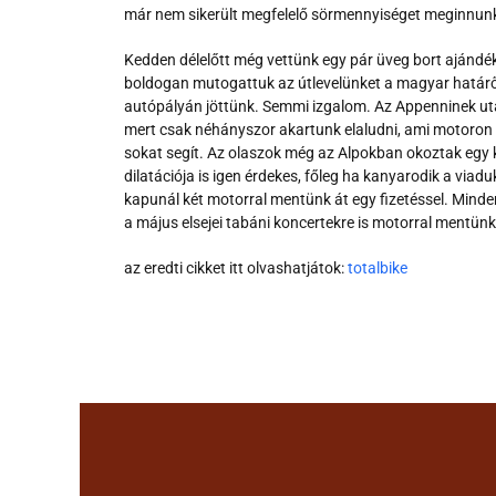
már nem sikerült megfelelő sörmennyiséget meginnunk,
Kedden délelőtt még vettünk egy pár üveg bort ajándék
boldogan mutogattuk az útlevelünket a magyar határőr
autópályán jöttünk. Semmi izgalom. Az Appenninek utá
mert csak néhányszor akartunk elaludni, ami motoron
sokat segít. Az olaszok még az Alpokban okoztak egy 
dilatációja is igen érdekes, főleg ha kanyarodik a via
kapunál két motorral mentünk át egy fizetéssel. Minden
a május elsejei tabáni koncertekre is motorral mentünk
az eredti cikket itt olvashatjátok:
totalbike