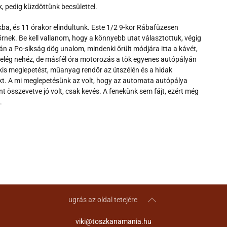
 pedig küzdöttünk becsülettel.
ba, és 11 órakor elindultunk. Este 1/2 9-kor Rábafüzesen
nek. Be kell vallanom, hogy a könnyebb utat választottuk, végig
n a Po-síkság dög unalom, mindenki őrült módjára itta a kávét,
 elég nehéz, de másfél óra motorozás a tök egyenes autópályán
kis meglepetést, műanyag rendőr az útszélén és a hidak
dukt. A mi meglepetésünk az volt, hogy az automata autópálya
t összevetve jó volt, csak kevés. A fenekünk sem fájt, ezért még
.
ugrás az oldal tetejére
viki@toszkanamania.hu