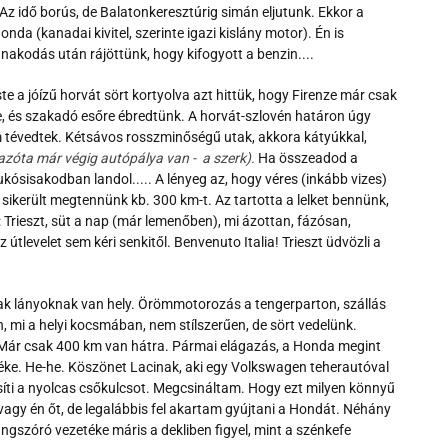
Az idő borús, de Balatonkeresztúrig simán eljutunk. Ekkor a
a (kanadai kivitel, szerinte igazi kislány motor). Én is
akodás után rájöttünk, hogy kifogyott a benzin....
e a jóízű horvát sört kortyolva azt hittük, hogy Firenze már csak
e, és szakadó esőre ébredtünk. A horvát-szlovén határon úgy
m tévedtek. Kétsávos rosszminőségű utak, akkora kátyúkkal,
azóta már végig autópálya van - a szerk).
Ha összeadod a
ukósisakodban landol..... A lényeg az, hogy véres (inkább vizes)
ikerült megtennünk kb. 300 km-t. Az tartotta a lelket bennünk,
 Trieszt, süt a nap (már lemenőben), mi ázottan, fázósan,
útlevelet sem kéri senkitől. Benvenuto Italia! Trieszt üdvözli a
 csak lányoknak van hely. Örömmotorozás a tengerparton, szállás
mi a helyi kocsmában, nem stílszerűen, de sört vedelünk.
 Már csak 400 km van hátra. Pármai elágazás, a Honda megint
etéke. He-he. Köszönet Lacinak, aki egy Volkswagen teherautóval
tesíti a nyolcas csőkulcsot. Megcsináltam. Hogy ezt milyen könnyű
, vagy én őt, de legalábbis fel akartam gyújtani a Hondát. Néhány
hangszóró vezetéke máris a dekliben figyel, mint a szénkefe