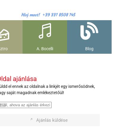
Hívj most! +39 331 8508 145
ztro
A. Bocelli
Blog
ldal ajánlása
üldd el ennek az oldalnak a linkjét egy ismerősödnek,
agy saját magadnak emlékeztetőül!
Ajánlás küldése