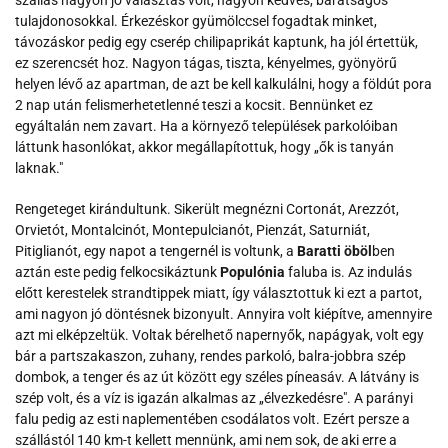
szállás nagyon jó választás volt, nagyon kedves, barátságos
tulajdonosokkal. Érkezéskor gyümölccsel fogadtak minket,
távozáskor pedig egy cserép chilipaprikát kaptunk, ha jól értettük,
ez szerencsét hoz. Nagyon tágas, tiszta, kényelmes, gyönyörű
helyen lévő az apartman, de azt be kell kalkulálni, hogy a földút pora
2 nap után felismerhetetlenné teszi a kocsit. Bennünket ez
egyáltalán nem zavart. Ha a környező települések parkolóiban
láttunk hasonlókat, akkor megállapítottuk, hogy „ők is tanyán
laknak."
Rengeteget kirándultunk. Sikerült megnézni Cortonát, Arezzót,
Orvietót, Montalcinót, Montepulcianót, Pienzát, Saturniát,
Pitiglianót, egy napot a tengernél is voltunk, a
Baratti öböl
ben
aztán este pedig felkocsikáztunk
Populónia
faluba is. Az indulás
előtt kerestelek strandtippek miatt, így választottuk ki ezt a partot,
ami nagyon jó döntésnek bizonyult. Annyira volt kiépítve, amennyire
azt mi elképzeltük. Voltak bérelhető napernyők, napágyak, volt egy
bár a partszakaszon, zuhany, rendes parkoló, balra-jobbra szép
dombok, a tenger és az út között egy széles píneasáv. A látvány is
szép volt, és a víz is igazán alkalmas az „élvezkedésre". A parányi
falu pedig az esti naplementében csodálatos volt. Ezért persze a
szállástól 140 km-t kellett mennünk, ami nem sok, de aki erre a