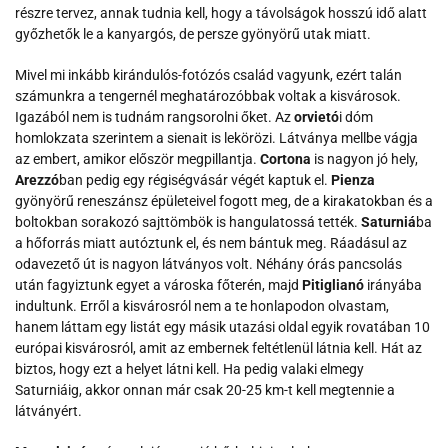
részre tervez, annak tudnia kell, hogy a távolságok hosszú idő alatt
győzhetők le a kanyargós, de persze gyönyörű utak miatt.
Mivel mi inkább kirándulós-fotózós család vagyunk, ezért talán
számunkra a tengernél meghatározóbbak voltak a kisvárosok.
Igazából nem is tudnám rangsorolni őket. Az
orvietó
i dóm
homlokzata szerintem a sienait is lekörözi. Látványa mellbe vágja
az embert, amikor először megpillantja.
Cortona
is nagyon jó hely,
Arezzó
ban pedig egy régiségvásár végét kaptuk el.
Pienza
gyönyörű reneszánsz épületeivel fogott meg, de a kirakatokban és a
boltokban sorakozó sajttömbök is hangulatossá tették.
Saturniá
ba
a hőforrás miatt autóztunk el, és nem bántuk meg. Ráadásul az
odavezető út is nagyon látványos volt. Néhány órás pancsolás
után fagyiztunk egyet a városka főterén, majd
Pitiglianó
irányába
indultunk. Erről a kisvárosról nem a te honlapodon olvastam,
hanem láttam egy listát egy másik utazási oldal egyik rovatában 10
európai kisvárosról, amit az embernek feltétlenül látnia kell. Hát az
biztos, hogy ezt a helyet látni kell. Ha pedig valaki elmegy
Saturniáig, akkor onnan már csak 20-25 km-t kell megtennie a
látványért.