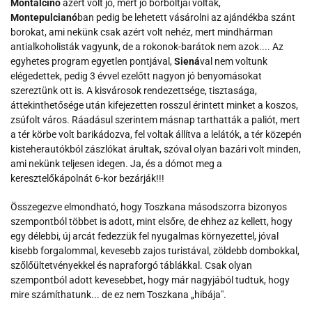
Montalcinó
azért volt jó, mert jó bőrboltjai voltak,
Montepulcianó
ban pedig be lehetett vásárolni az ajándékba szánt
borokat, ami nekünk csak azért volt nehéz, mert mindhárman
antialkoholisták vagyunk, de a rokonok-barátok nem azok.... Az
egyhetes program egyetlen pontjával,
Siená
val nem voltunk
elégedettek, pedig 3 évvel ezelőtt nagyon jó benyomásokat
szereztünk ott is. A kisvárosok rendezettsége, tisztasága,
áttekinthetősége után kifejezetten rosszul érintett minket a koszos,
zsúfolt város. Ráadásul szerintem másnap tarthatták a paliót, mert
a tér körbe volt barikádozva, fel voltak állítva a lelátók, a tér közepén
kisteherautókból zászlókat árultak, szóval olyan bazári volt minden,
ami nekünk teljesen idegen. Ja, és a dómot meg a
keresztelőkápolnát 6-kor bezárják!!!
Összegezve elmondható, hogy Toszkana másodszorra bizonyos
szempontból többet is adott, mint elsőre, de ehhez az kellett, hogy
egy délebbi, új arcát fedezzük fel nyugalmas környezettel, jóval
kisebb forgalommal, kevesebb zajos turistával, zöldebb dombokkal,
szőlőültetvényekkel és napraforgó táblákkal. Csak olyan
szempontból adott kevesebbet, hogy már nagyjából tudtuk, hogy
mire számíthatunk... de ez nem Toszkana „hibája".