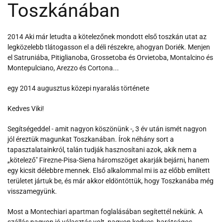
Toszkánában
2014 Aki már letudta a kötelezőnek mondott első toszkán utat az
legközelebb tlátogasson el a déli részekre, ahogyan Doriék. Menjen
el Satruniába, Pitiglianoba, Grossetoba és Orvietoba, Montalcino és
Montepulciano, Arezzo és Cortona...
egy 2014 augusztus közepi nyaralás története
Kedves Viki!
Segítségeddel - amit nagyon köszönünk -, 3 év után ismét nagyon
jól éreztük magunkat Toszkanában. Írok néhány sort a
tapasztalatainkról, talán tudják hasznosítani azok, akik nem a
„kötelező" Firezne-Pisa-Siena háromszöget akarják bejárni, hanem
egy kicsit délebbre mennek. Első alkalommal mi is az előbb említett
területet jártuk be, és már akkor eldöntöttük, hogy Toszkanába még
visszamegyünk.
Most a Montechiari apartman foglalásában segítettél nekünk. A