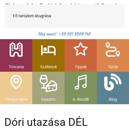
Minden egy helyen Toszkánáról egy helyi magyartól. Nemcsak a
híres látnivalók, hanem szállások, múzeumok és parkolás, strandok
és gasztronomia....
Fő tartalom átugrása
Hívj most! +39 331 8508 145
Toscana
Szállások
Tippek
Túrák
Cinque Terre
Gasztro
A. Bocelli
Blog
Dóri utazása DÉL