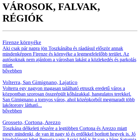
VÁROSOK, FALVAK,
RÉGIÓK
Firenze környéke
Aki csak pár napra jön Toszkánába és ráadásul először annak
mindenképpen Firenze és környéke a legmegfelelőbb terület. Az
autósoknak nem ajánlom a városban lakást a közlekedés és parkolás
miatt.
bővebben
Volterra, San Gimignano, Lajatico
Volterra egy nagyon magasan található etruszk eredetű város a
központban szorosan összeépült kőházakkal, hangulatos terekkel.
San Gimignano a tornyos város, ahol középkorból megmaradt több
lakótorony látható...
bővebben
Grosseto, Cortona, Arezzo
Toszkána délkeleti részére a legtöbben Cortona és Arezzo miatt
megy mindenki, de van itt nagy tó és erdőkkel borított hegyek is. Jó
kiindulópont lehet Perugia vagy Assisi felé is Itt van a híres Saturnia