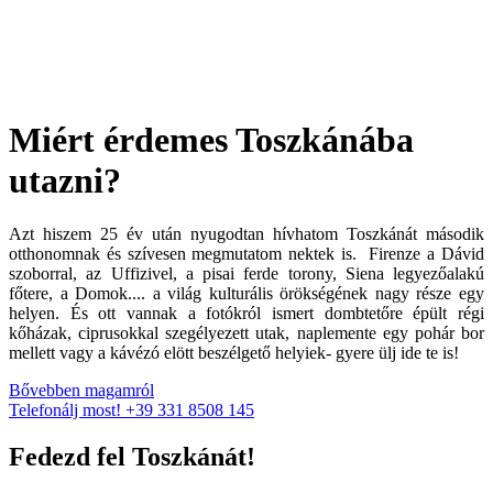
Miért érdemes Toszkánába
utazni?
Azt hiszem 25 év után nyugodtan hívhatom Toszkánát második
otthonomnak és szívesen megmutatom nektek is. Firenze a Dávid
szoborral, az Uffizivel, a pisai ferde torony, Siena legyezőalakú
főtere, a Domok.... a világ kulturális örökségének nagy része egy
helyen. És ott vannak a fotókról ismert dombtetőre épült régi
kőházak, ciprusokkal szegélyezett utak, naplemente egy pohár bor
mellett vagy a kávézó elött beszélgető helyiek- gyere ülj ide te is!
Bővebben magamról
Telefonálj most! +39 331 8508 145
Fedezd fel Toszkánát!