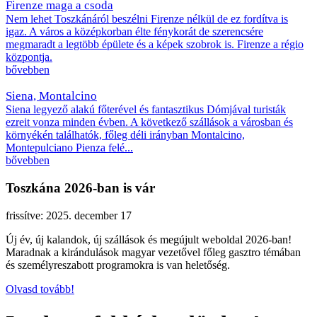
Firenze maga a csoda
Nem lehet Toszkánáról beszélni Firenze nélkül de ez fordítva is
igaz. A város a középkorban élte fénykorát de szerencsére
megmaradt a legtöbb épülete és a képek szobrok is. Firenze a régio
központja.
bővebben
Siena, Montalcino
Siena legyező alakú főterével és fantasztikus Dómjával turisták
ezreit vonza minden évben. A következő szállások a városban és
környékén találhatók, főleg déli irányban Montalcino,
Montepulciano Pienza felé...
bővebben
Toszkána 2026-ban is vár
frissítve: 2025. december 17
Új év, új kalandok, új szállások és megújult weboldal 2026-ban!
Maradnak a kirándulások magyar vezetővel főleg gasztro témában
és személyreszabott programokra is van heletőség.
Olvasd tovább!