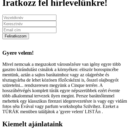
Iratkozz fel hírlevelünkre!
Feliratkozom
Gyere velem!
Mivel nemcsak a megszokott városnézésre van igény egyre több
gasztro kirándulást csinálok a környéken: elöször borospincébe
mentünk, aztán a sajtos barátaimhoz vagy az olajprésbe és
tésztagyárba de lehet közösen főzőcskézni is, ősszel olajbogyót
szüretelni... rendszeresen megyünk a Cinque terrére. A
hosszúhétvégés komplett túrák egyre népszerübbek ezért évente
több alkalommal tervezek ilyen megint. Persze barátnőimmel
mehettek egy klasszikus firenzei idegenvezetésre is vagy egy vidám
fotos séta Évával vagy parfum workshopba Szilvihez. Ezeket a
TÚRÁK menüben találjátok a 'gyere velem' LISTÁn .
Kiemelt ajánlataink