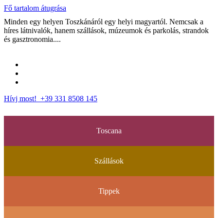
Fő tartalom átugrása
Minden egy helyen Toszkánáról egy helyi magyartól. Nemcsak a
híres látnivalók, hanem szállások, múzeumok és parkolás, strandok
és gasztronomia....
Hívj most! +39 331 8508 145
Toscana
Szállások
Tippek