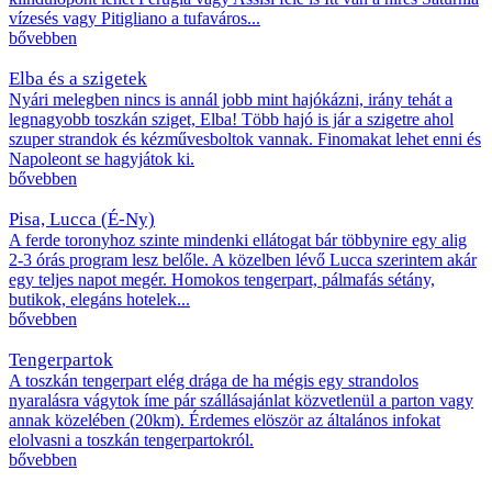
vízesés vagy Pitigliano a tufaváros...
bővebben
Elba és a szigetek
Nyári melegben nincs is annál jobb mint hajókázni, irány tehát a
legnagyobb toszkán sziget, Elba! Több hajó is jár a szigetre ahol
szuper strandok és kézművesboltok vannak. Finomakat lehet enni és
Napoleont se hagyjátok ki.
bővebben
Pisa, Lucca (É-Ny)
A ferde toronyhoz szinte mindenki ellátogat bár többynire egy alig
2-3 órás program lesz belőle. A közelben lévő Lucca szerintem akár
egy teljes napot megér. Homokos tengerpart, pálmafás sétány,
butikok, elegáns hotelek...
bővebben
Tengerpartok
A toszkán tengerpart elég drága de ha mégis egy strandolos
nyaralásra vágytok íme pár szállásajánlat közvetlenül a parton vagy
annak közelében (20km). Érdemes elöször az általános infokat
elolvasni a toszkán tengerpartokról.
bővebben