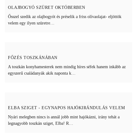
OLAJBOGYÓ SZÜRET OKTÓBERBEN
Ősszel szedik az olajbogyót és préselik a friss olívaolajat- eljöttök
velem egy ilyen szüretre…
FŐZÉS TOSZKÁNÁBAN
A toszkán konyhamesterek nem mindig híres séfek hanem inkább az
egyszerű családanyák akik naponta k…
ELBA SZIGET - EGYNAPOS HAJÓKIRÁNDULÁS VELEM
Nyári melegben nincs is annál jobb mint hajókázni, irány tehát a
legnagyobb toszkán sziget, Elba! R…