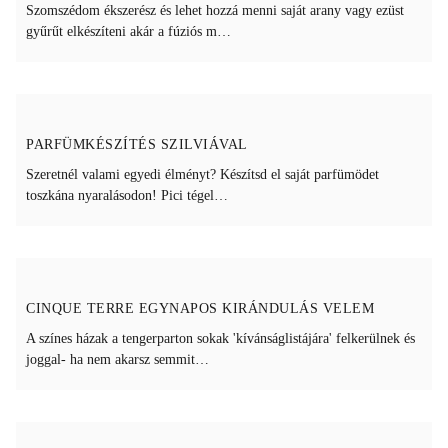
Szomszédom ékszerész és lehet hozzá menni saját arany vagy ezüst
gyűrűt elkészíteni akár a fúziós m…
PARFÜMKÉSZÍTÉS SZILVIÁVAL
Szeretnél valami egyedi élményt? Készítsd el saját parfümödet
toszkána nyaralásodon! Pici tégel…
CINQUE TERRE EGYNAPOS KIRÁNDULÁS VELEM
A színes házak a tengerparton sokak 'kívánságlistájára' felkerülnek és
joggal- ha nem akarsz semmit…