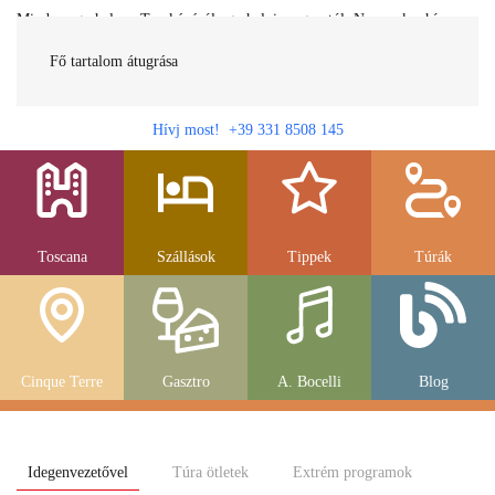
Minden egy helyen Toszkánáról egy helyi magyartól. Nemcsak a híres
látnivalók, hanem szállások, múzeumok és parkolás, strandok és
gasztronomia....
Fő tartalom átugrása
Hívj most! +39 331 8508 145
Toscana
Szállások
Tippek
Túrák
Cinque Terre
Gasztro
A. Bocelli
Blog
Idegenvezetővel
Túra ötletek
Extrém programok