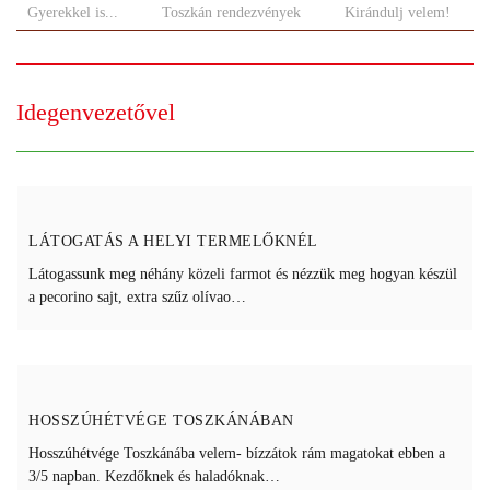
Gyerekkel is...
Toszkán rendezvények
Kirándulj velem!
Idegenvezetővel
LÁTOGATÁS A HELYI TERMELŐKNÉL
Látogassunk meg néhány közeli farmot és nézzük meg hogyan készül
a pecorino sajt, extra szűz olívao…
HOSSZÚHÉTVÉGE TOSZKÁNÁBAN
Hosszúhétvége Toszkánába velem- bízzátok rám magatokat ebben a
3/5 napban. Kezdőknek és haladóknak…