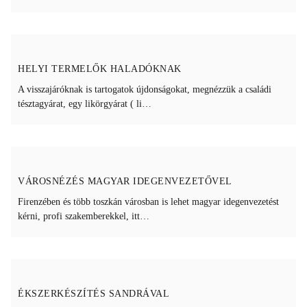
HELYI TERMELŐK HALADÓKNAK
A visszajáróknak is tartogatok újdonságokat, megnézzük a családi
tésztagyárat, egy likörgyárat ( li…
VÁROSNÉZÉS MAGYAR IDEGENVEZETŐVEL
Firenzében és több toszkán városban is lehet magyar idegenvezetést
kérni, profi szakemberekkel, itt…
ÉKSZERKÉSZÍTÉS SANDRÁVAL