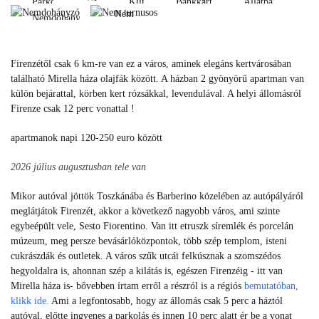
Parkoló
Klíma
Bankkártya
Állatbarát
fi
Nem
Nemdohányzó
Parkoló
Klíma
Bankkártya
Állatbarát
turnusos
Wi-
Nemdohányzó
fi
Nem
Firenzétől csak 6 km-re van ez a város, aminek elegáns kertvárosában
turnusos
található Mirella háza olajfák között. A házban 2 gyönyörű apartman van
külön bejárattal, körben kert rózsákkal, levendulával. A helyi állomásról
Firenze csak 12 perc vonattal !
apartmanok napi 120-250 euro között
2026 július augusztusban tele van
Mikor autóval jöttök Toszkánába és Barberino közelében az autópályáról
meglátjátok Firenzét, akkor a következő nagyobb város, ami szinte
egybeépült vele, Sesto Fiorentino. Van itt etruszk síremlék és porcelán
múzeum, meg persze bevásárlóközpontok, több szép templom, isteni
cukrászdák és outletek. A város szűk utcái felkúsznak a szomszédos
hegyoldalra is, ahonnan szép a kilátás is, egészen Firenzéig - itt van
Mirella háza is- bővebben írtam erről a részról is a régiós
bemutatóban,
klikk ide.
Ami a legfontosabb, hogy az
állomás csak 5 perc a háztól
autóval, előtte ingyenes a parkolás és innen
10 perc alatt ér be a vonat