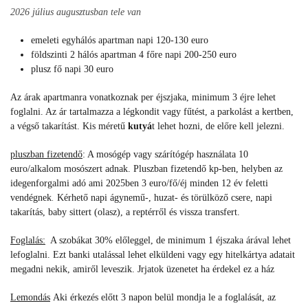
2026 július augusztusban tele van
emeleti egyhálós apartman napi 120-130 euro
földszinti 2 hálós apartman 4 főre napi 200-250 euro
plusz fő napi 30 euro
Az árak apartmanra vonatkoznak per éjszjaka, minimum 3 éjre lehet
foglalni. Az ár tartalmazza a légkondit vagy fűtést, a parkolást a kertben,
a végső takarítást. Kis méretű
kutyá
t lehet hozni, de előre kell jelezni.
pluszban fizetendő
: A mosógép vagy szárítógép használata 10
euro/alkalom mosószert adnak. Pluszban fizetendő kp-ben, helyben az
idegenforgalmi adó ami 2025ben 3 euro/fő/éj minden 12 év feletti
vendégnek
.
Kérhető napi ágynemű-, huzat- és törülköző csere, napi
takarítás, baby sittert (olasz), a reptérről és vissza transfert.
Foglalás:
A szobákat 30% előleggel, de minimum 1 éjszaka árával lehet
lefoglalni. Ezt banki utalással lehet elküldeni vagy egy hitelkártya adatait
megadni nekik, amiről leveszik. Jrjatok üzenetet ha
érdekel ez a ház
Lemondás
Aki érkezés előtt 3 napon belül mondja le a foglalását, az