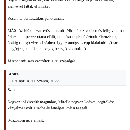
Nagyon segítőkészek, hasznos infókkal és nagyon jó térképekkel,
eseryővel láttak el minket.
Rosanna: Fantasztikus panoráma...
MÁS: Az idő durván esősen indult, Mirellához ködben és félig viharban
érkeztünk, persze utána elállt, de másnap péppé áztunk Firenzében,
órákig csurgó vizes cipőáben, így az amúgy is épp kialakuló náthára
megfejelt, mindketten végig betegek voltunk. :)
Viszont mit sem csorbított a táj szépségén.
Anita
2014. április 30. Szerda, 20:44
Szia,
Nagyon jól éreztük magunkat, Mirella nagyon kedves, segítőkész,
kényelmes volt a szoba és fenséges volt a reggeli.
Köszönöm az ajánlást,