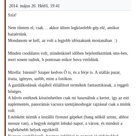
2014. május 26. Hétfő, 19:41
Szia!
Nem tűntem el, csak.... akkor ültem legközelebb gép elé, amikor
hazaértünk.
Mondanom se kell, az volt a legjobb időszakunk mostanában. :)
Minden csodálatos volt, mindenkinél időben bejelentkeztünk sms-ben,
mert sosem tudtuk, h pontosan mikor hova vetődünk.
Mirella: Istennő! Szuper kedves Ő is, és a férje is. A szállás pazar,
tiszta, igényes, szebb, mint a fotókon.
A gazdálkodásuk olajából előállított termékek fantasztikusak, a reggeli
bőséges.
A hűvös estéknek köszönhetően csak mi használtuk a kertet, így az esti
naplementés, panorámás vacsora szentjánosbogár rajzással csak a miénk
volt.
Esténként néztük a leszálló firenzei gépeket (hang nélkül szinte, ahhoz
messze van), a hegyek mögött lebukó napot, a várost, és mindezt a
legbékésebb helyek egyikéről.