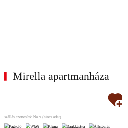
Mirella apartmanháza
Wi-
Nem
fi
Parkoló
Klíma
Bankkártya
Állatbarát
szállás azonosító: No x (nincs adat)
turnusos
Nemdohányzó
Wi-