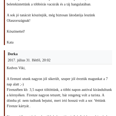
beletekintettünk a többórás vacsirák és a táj hangulatában.
A sok jó tanácsit köszönjúk, még biztosan látodatója leszünk
Olaszországnak!
Köszönettel!
Kata
Dorka
2017. július 31. Hétfő, 20:02
Kedves Viki,
A firenzei utunk nagyon jól sikerült, szuper jól éreztük magunkat a 7
nap alatt ;-)
Firenzében kb. 3,5 napot töltöttünk, a többi napon autóval kirándultunk
a környéken. Firenze nagyon tetszett, bár rengeteg volt a turista. A
dómba pl. nem tudtunk bejutni, mert irtó hosszú volt a sor. Vettünk
Firenze kártyát..