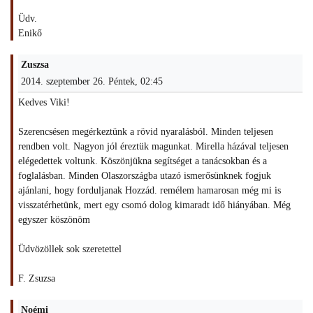
Üdv.
Enikő
Zuszsa
2014. szeptember 26. Péntek, 02:45
Kedves Viki!
Szerencsésen megérkeztünk a rövid nyaralásból. Minden teljesen
rendben volt. Nagyon jól éreztük magunkat. Mirella házával teljesen
elégedettek voltunk. Köszönjükna segítséget a tanácsokban és a
foglalásban. Minden Olaszországba utazó ismerősünknek fogjuk
ajánlani, hogy forduljanak Hozzád. remélem hamarosan még mi is
visszatérhetünk, mert egy csomó dolog kimaradt idő hiányában. Még
egyszer köszönöm
Üdvözöllek sok szeretettel
F. Zsuzsa
Noémi