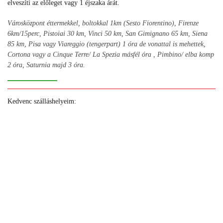
elveszíti az előleget vagy 1 éjszaka árát.
Városközpont éttermekkel, boltokkal 1km (Sesto Fiorentino), Firenze
6km/15perc, Pistoiai 30 km, Vinci 50 km, San Gimignano 65 km, Siena
85 km, Pisa vagy Viareggio (tengerpart) 1 óra de vonattal is mehettek,
Cortona vagy a Cinque Terre/ La Spezia másfél óra , Pimbino/ elba komp
2 óra, Saturnia majd 3 óra.
Kedvenc szálláshelyeim:
+
+
+
+
+
+
+
+
+
+
+
+
+
+
+
+
+
+
+
+
+
+