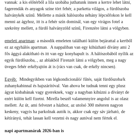
vannak: a kis előtérből a lila szobába juthatunk innen a kertre lehet látni,
fagerendák és anyagok színe tört fehér, a parketta világos, a fürdőszoba
halványkék színű. Mellette a másik hálószoba néhány lépcsőfokon le kell
menni az ágyhoz, itt is a fehér szín dominál, van egy virágos fotel a
szekrény mellett, a fürdő halványzöld színű, Firenzére látni a völgyben.
emeleti apartman
: a második emeleten található külön bejárattal a kertből
ez az egyhálós apartman. A nappaliban van egy kihúzható dívány ami 2
fős ággyá alakítható és itt van egy konyhapult is. A hálószobából nyílik az
egyik fürdőszoba,., az ablakból Firenzét látni a völgyben, meg a nagy
üveges fehér erkélyajtón át is (rács van csak, de erkély nincsen).
Egyéb:
Mindegyikben van légkondicionáló/ fűtés, saját fürdőszoba/k
zuhanykabinnal és hajszárítóval. Van ahova be tudnak tenni egy plusz
ágyat kisbabának vagy gyereknek, vagy a nagyban kihúzni a díványt de
ezért külön kell fizetni. Mirella beszél valamennyire angolul is az olasz
mellett. Az út, ami felvezet a házhoz, az utolsó 300 méteren nagyon
keskeny, vagyis ha parkolnak autók is, akkor csak egy sáv járható, de
kétírányú, tehát lassan kell vezetni és nagy autóval nem fértek el.
napi apartmanárak 2026-ban is