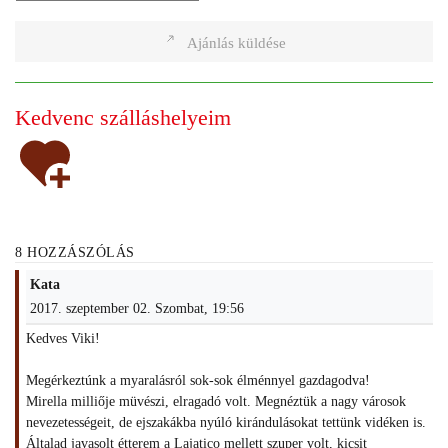
Ajánlás küldése
Kedvenc szálláshelyeim
8 HOZZÁSZÓLÁS
Kata
2017. szeptember 02. Szombat, 19:56
Kedves Viki!
Megérkeztúnk a myaralásról sok-sok élménnyel gazdagodva!
Mirella milliője müvészi, elragadó volt. Megnéztük a nagy városok
nevezetességeit, de ejszakákba nyúló kirándulásokat tettünk vidéken is.
Általad javasolt étterem a Lajatico mellett szuper volt, kicsit