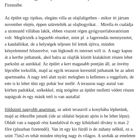
Firenzébe.
Az épület egy tipikus, elegáns villa az olajfaligetben - mikor itt jártam
november elején, éppen szüretelték az olajbogyókat... Mirella és családja
a szomszéd villában lakik, ebben viszont régen gyógyszerlaboratórium
volt. Megőrizték a legszebb részeket, mint pl. a fagerendás mennyezetet,
a kandallókat, de a helységek teljesen fel lettek újítva, minden
kényelemmel felszerelve, van légkondi és internet wifi is. A nagy kapun
át a kertbe juthatunk, ahol balra az olajfák között kialakított részen lehet
parkolni az autókkal. Az épület a kert magasabb pontján áll, az ösvény
lépcsőbe torkollik, majd az egyik teraszon keresztül juthatunk be az adott
apartmanba. A nagy tető alatt nyári melegben is kellemes a reggelizés, de
este is ki lehet ülni egy pohár bor mellé. A teraszon nagy asztal van
körben padokkal, székekkel, míg mögötte az épület melletti védett részen
napágyak és egy másik tető is van asztallal.
földszinti nagyobb apartman:
az adott teraszról a konyhába léphetünk,
majd az étkezőbe jutunk (ide az oldalsó bejárati ajtón is be lehet lépni).
Oldalt van a nappali rész kandalóval és egy kihúzható dívány is max 2
főre (pluszban fizetendő). Van itt egy kis fürdő is de zuhany nélkül, ez a
szint 75m2-es tehát minden tényleg nagy és világos. A szobák az emeleten