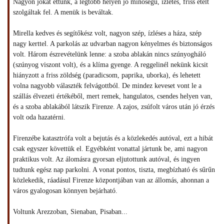
Nagyon jókat ettünk, a legtöbb helyen jó minőségű, ízletes, friss ételt
szolgáltak fel. A menük is beváltak.
Mirella kedves és segítőkész volt, nagyon szép, ízléses a háza, szép
nagy kerttel. A parkolás az udvarban nagyon kényelmes és biztonságos
volt. Három észrevételünk lenne: a szoba ablakán nincs szúnyogháló
(szúnyog viszont volt), és a klíma gyenge. A reggelinél nekünk kicsit
hiányzott a friss zöldség (paradicsom, paprika, uborka), és lehetett
volna nagyobb választék felvágottból. De mindez keveset vont le a
szállás élvezeti értékéből, mert remek, hangulatos, csendes helyen van,
és a szoba ablakából látszik Firenze. A zajos, zsúfolt város után jó érzés
volt oda hazatérni.
Firenzébe katasztrófa volt a bejutás és a közlekedés autóval, ezt a hibát
csak egyszer követtük el. Egyébként vonattal jártunk be, ami nagyon
praktikus volt. Az álomásra gyorsan eljutottunk autóval, és ingyen
tudtunk egész nap parkolni. A vonat pontos, tiszta, megbízható és sűrűn
közlekedik, ráadásul Firenze központjában van az állomás, ahonnan a
város gyalogosan könnyen bejárható.
Voltunk Arezzoban, Sienaban, Pisaban...