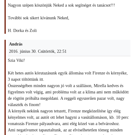
Nagyon szépen köszönjük Neked a sok segítséget és tanácsot!!!
További sok sikert kívánunk Neked,
H. Dorka és Zoli
András
2016. június 30. Csütörtök, 22:51
Szia Viki!
Két hetes autós körutazásunk egyik állomása volt Firenze és környéke,
3 napot töltöttünk itt.
Összességében minden nagyon jó volt a szálláson, Mirella kedves és
figyelmes volt végig, ami probléma volt az a klíma ami nem működött
de rögtön próbálta megoldani. A reggeli egyszerűen pazar volt, nagy
választék és finom!
A környék nekünk nagyon tetszett, Firenze megközelítése így elég
kényelmes volt, az autót ott lehet hagyni a vasútállomáson, kb. 10 perc
vonatozás Firenze pályaudvara, ami elég közel van a belvároshoz.
Ami negatívumot tapasztaltunk, az az elviselhetetlen tömeg minden