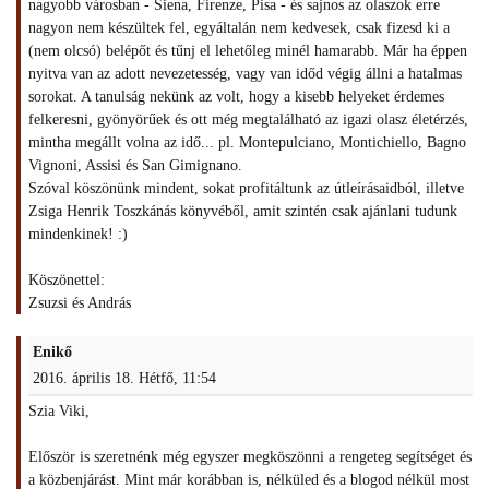
nagyobb városban - Siena, Firenze, Pisa - és sajnos az olaszok erre
nagyon nem készültek fel, egyáltalán nem kedvesek, csak fizesd ki a
(nem olcsó) belépőt és tűnj el lehetőleg minél hamarabb. Már ha éppen
nyitva van az adott nevezetesség, vagy van időd végig állni a hatalmas
sorokat. A tanulság nekünk az volt, hogy a kisebb helyeket érdemes
felkeresni, gyönyörűek és ott még megtalálható az igazi olasz életérzés,
mintha megállt volna az idő... pl. Montepulciano, Montichiello, Bagno
Vignoni, Assisi és San Gimignano.
Szóval köszönünk mindent, sokat profitáltunk az útleírásaidból, illetve
Zsiga Henrik Toszkánás könyvéből, amit szintén csak ajánlani tudunk
mindenkinek! :)
Köszönettel:
Zsuzsi és András
Enikő
2016. április 18. Hétfő, 11:54
Szia Viki,
Először is szeretnénk még egyszer megköszönni a rengeteg segítséget és
a közbenjárást. Mint már korábban is, nélküled és a blogod nélkül most