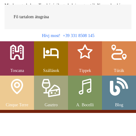
Minden egy helyen Toszkánáról egy helyi magyartól. Nemcsak a híres
látnivalók, hanem szállások, múzeumok és parkolás, strandok és
gasztronomia....
Fő tartalom átugrása
Hívj most! +39 331 8508 145
Toscana
Szállások
Tippek
Túrák
Cinque Terre
Gasztro
A. Bocelli
Blog