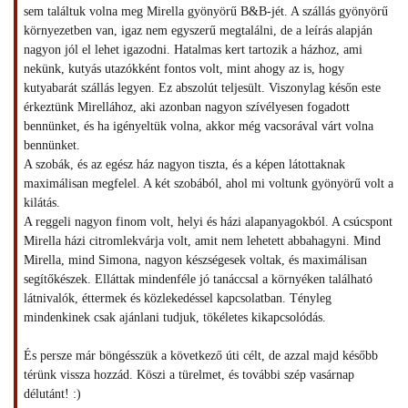
sem találtuk volna meg Mirella gyönyörű B&B-jét. A szállás gyönyörű
környezetben van, igaz nem egyszerű megtalálni, de a leírás alapján
nagyon jól el lehet igazodni. Hatalmas kert tartozik a házhoz, ami
nekünk, kutyás utazókként fontos volt, mint ahogy az is, hogy
kutyabarát szállás legyen. Ez abszolút teljesült. Viszonylag későn este
érkeztünk Mirellához, aki azonban nagyon szívélyesen fogadott
bennünket, és ha igényeltük volna, akkor még vacsorával várt volna
bennünket.
A szobák, és az egész ház nagyon tiszta, és a képen látottaknak
maximálisan megfelel. A két szobából, ahol mi voltunk gyönyörű volt a
kilátás.
A reggeli nagyon finom volt, helyi és házi alapanyagokból. A csúcspont
Mirella házi citromlekvárja volt, amit nem lehetett abbahagyni. Mind
Mirella, mind Simona, nagyon készségesek voltak, és maximálisan
segítőkészek. Elláttak mindenféle jó tanáccsal a környéken található
látnivalók, éttermek és közlekedéssel kapcsolatban. Tényleg
mindenkinek csak ajánlani tudjuk, tökéletes kikapcsolódás.
És persze már böngésszük a következő úti célt, de azzal majd később
térünk vissza hozzád. Köszi a türelmet, és további szép vasárnap
délutánt! :)