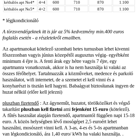
kéthálós apt No4*
4+4
600
710
870
1.100
kéthálós apt No5*
4+2
600
710
870
1.100
* légjkondicionáló
A törzsvendégeknek itt is jár az 5% kedvezmény min.400 euros
foglalás esetén - a részletekről emailben.
Az apartmanokat kötelező szombati hetes turnusban lehet kivenni
főszezonban vagyis június közepétől augusztus végig- egyébként
minimum 4 éjre is. A fenti árak egy hétre vagyis 7 éjre, egy
apartmanra vonatkoznak, akkor is ha nem használja ki valaki az
összes férőhelyet. Tartalmazzák a közműveket, medence és parkoló
használatot, wifi internetet, de a szemetet el kell vinni és a
konyharészt is tisztán kell hagyni.
Babaágyat biztosítanak ingyen de
huzat nélkül (előre kell jelezni)
pluszban fizetendő
:
Az ágyneműt, huzatot, törölközőket és végső
takarítást
pluszban kell fizetni
ami
fejenként 15 euro
(kötelező).
A
fűtés használat alapján fizetendő
,
apartmantól függően napi 15-18
euro. A közös helységben lévő mosógépet 2,5 euroért lehet
használni, mosószert vinni kell. A 3-as, 4-es és 5-ös apartmanban
van légkondicionáló, ára 1,40 euro/ kWh ha valaki használja. .