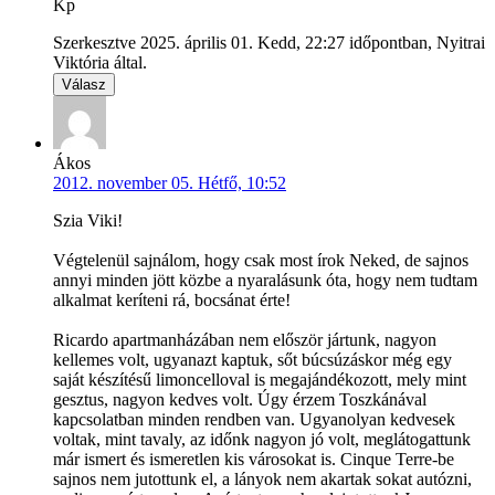
Kp
Szerkesztve 2025. április 01. Kedd, 22:27 időpontban, Nyitrai
Viktória által.
Válasz
Ákos
2012. november 05. Hétfő, 10:52
Szia Viki!
Végtelenül sajnálom, hogy csak most írok Neked, de sajnos
annyi minden jött közbe a nyaralásunk óta, hogy nem tudtam
alkalmat keríteni rá, bocsánat érte!
Ricardo apartmanházában nem először jártunk, nagyon
kellemes volt, ugyanazt kaptuk, sőt búcsúzáskor még egy
saját készítésű limoncelloval is megajándékozott, mely mint
gesztus, nagyon kedves volt. Úgy érzem Toszkánával
kapcsolatban minden rendben van. Ugyanolyan kedvesek
voltak, mint tavaly, az időnk nagyon jó volt, meglátogattunk
már ismert és ismeretlen kis városokat is. Cinque Terre-be
sajnos nem jutottunk el, a lányok nem akartak sokat autózni,