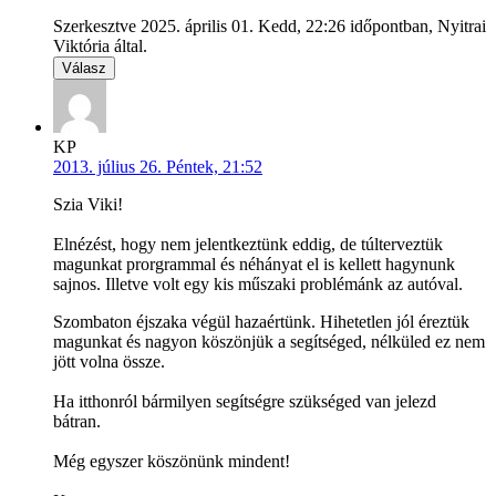
Szerkesztve 2025. április 01. Kedd, 22:26 időpontban, Nyitrai
Viktória által.
Válasz
KP
2013. július 26. Péntek, 21:52
Szia Viki!
Elnézést, hogy nem jelentkeztünk eddig, de túlterveztük
magunkat prorgrammal és néhányat el is kellett hagynunk
sajnos. Illetve volt egy kis műszaki problémánk az autóval.
Szombaton éjszaka végül hazaértünk. Hihetetlen jól éreztük
magunkat és nagyon köszönjük a segítséged, nélküled ez nem
jött volna össze.
Ha itthonról bármilyen segítségre szükséged van jelezd
bátran.
Még egyszer köszönünk mindent!