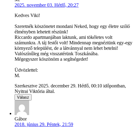
2025. november 03. Hétfő, 20:27
Kedves Viki!
Szeretnék köszönetet mondani Neked, hogy egy életre szóló
élményben lehetett részünk!
Riccardo apartmanjában laktunk, ami tökéletes volt
számunkra. A táj festői volt! Mindennap megnéztünk egy-egy
környező települést, de a látvánnyal nem lehet betelni!
Valószínűleg még visszatérünk Toszkánába.
Mégegyszer köszönöm a segítségedet!
Üdvözlettel:
M.
Szerkesztve 2025. december 29. Hétfő, 00:10 időpontban,
Nyitrai Viktória által.
Válasz
Gábor
2018. június 29. Péntek, 21:59