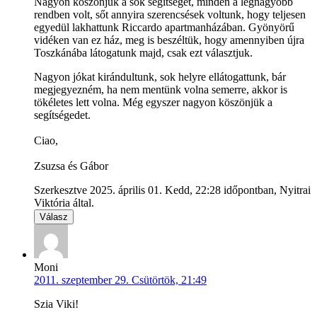
Nagyon köszönjük a sok segítséget, minden a legnagyobb
rendben volt, sőt annyira szerencsések voltunk, hogy teljesen
egyedül lakhattunk Riccardo apartmanházában. Gyönyörű
vidéken van ez ház, meg is beszéltük, hogy amennyiben újra
Toszkánába látogatunk majd, csak ezt választjuk.
Nagyon jókat kirándultunk, sok helyre ellátogattunk, bár
megjegyezném, ha nem mentünk volna semerre, akkor is
tökéletes lett volna. Még egyszer nagyon köszönjük a
segítségedet.
Ciao,
Zsuzsa és Gábor
Szerkesztve 2025. április 01. Kedd, 22:28 időpontban, Nyitrai
Viktória által.
Válasz
Moni
2011. szeptember 29. Csütörtök, 21:49
Szia Viki!