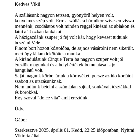
Kedves Viki!
A szállásunk nagyon tetszett, gyönyörű helyen volt,
kényelmes szép volt. Erre a szállásra bármikor szívesen vissza
mennénk, csodálatos volt minden reggel kinézni az ablakon és
látni a Toszkán lankákat.
A házigazdánk szuper jó fej volt kár, hogy keveset tudtunk
beszélni Vele.
Finom bort hozott kóstolóba, de sajnos vásárolni nem sikerült,
mert úgy láttam lekötötte a munka.
A kirándulásunk Cinque Terra-ba nagyon szuper volt jól
éreztük magunkat és a helyi értékek bemutatása is jó
hangulatú volt.
Saját magunk körbe jártuk a környéket, persze az idő korlátot
szabott az utazásunknak.
Nem tudtunk betelni a számtalan sajttal, sonkával, tésztákkal
és borokkal.
Egy szóval "dolce vita" amit éreztünk.
Üdv.
Gábor
Szerkesztve 2025. április 01. Kedd, 22:25 időpontban, Nyitrai
Viktória által.