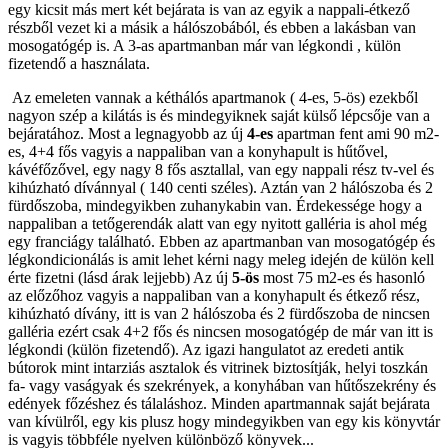
egy kicsit más mert két bejárata is van az egyik a nappali-étkező
részből vezet ki a másik a hálószobából, és ebben a lakásban van
mosogatógép is. A 3-as apartmanban már van légkondi , külön
fizetendő a használata.
Az emeleten vannak a kéthálós apartmanok ( 4-es, 5-ös) ezekből
nagyon szép a kilátás is és mindegyiknek saját külső lépcsője van a
bejáratához. Most a legnagyobb az új
4-es
apartman fent ami 90 m2-
es, 4+4 fős vagyis a nappaliban van a konyhapult is hűtővel,
kávéfőzővel, egy nagy 8 fős asztallal, van egy nappali rész tv-vel és
kihúzható dívánnyal ( 140 centi széles). Aztán van 2 hálószoba és 2
fürdőszoba, mindegyikben zuhanykabin van. Érdekessége hogy a
nappaliban a tetőgerendák alatt van egy nyitott galléria is ahol még
egy franciágy található. Ebben az apartmanban van mosogatógép és
légkondicionálás is amit lehet kérni nagy meleg idején de külön kell
érte fizetni (lásd árak lejjebb) Az új
5-ös
most 75 m2-es és hasonló
az előzőhoz vagyis a nappaliban van a konyhapult és étkező rész,
kihúzható dívány, itt is van 2 hálószoba és 2 fürdőszoba de nincsen
galléria ezért csak 4+2 fős és nincsen mosogatógép de már van itt is
légkondi (külön fizetendő). Az igazi hangulatot az eredeti antik
bútorok mint intarziás asztalok és vitrinek biztosítják, helyi toszkán
fa- vagy vaságyak és szekrények, a konyhában van hűtőszekrény és
edények főzéshez és tálaláshoz. Minden apartmannak saját bejárata
van kívülről, egy kis plusz hogy mindegyikben van egy kis könyvtár
is vagyis többféle nyelven különböző könyvek...