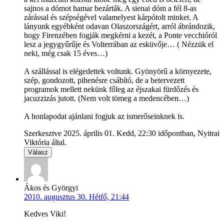
sajnos a dómot hamar bezárták. A sienai dóm a fél 8-as
zárással és szépségével valamelyest kárpótolt minket. A
lányunk egyébként odavan Olaszországért, arról ábrándozik,
hogy Firenzében fogják megkérni a kezét, a Ponte vecchióról
lesz a jegygyűrűje és Volterrában az esküvője… ( Nézzük el
neki, még csak 15 éves…)
A szállással is elégedettek voltunk. Gyönyörű a környezete,
szép, gondozott, pihenésre csábító, de a betervezett
programok mellett nekünk főleg az éjszakai fürdőzés és
jacuzzizás jutott. (Nem volt tömeg a medencében…)
A honlapodat ajánlani fogjuk az ismerőseinknek is.
Szerkesztve 2025. április 01. Kedd, 22:30 időpontban, Nyitrai
Viktória által.
Válasz
Ákos és Györgyi
2010. augusztus 30. Hétfő, 21:44
Kedves Viki!