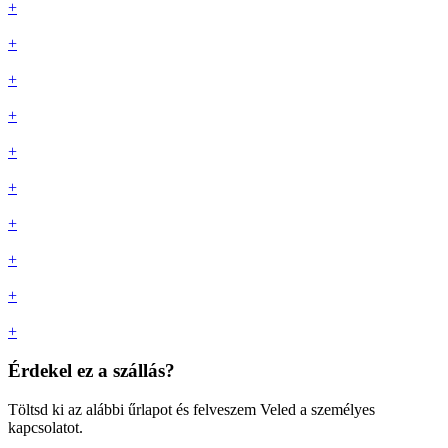
+
+
+
+
+
+
+
+
+
+
Érdekel ez a szállás?
Töltsd ki az alábbi űrlapot és felveszem Veled a személyes
kapcsolatot.