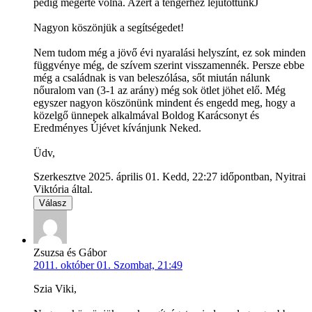
pedig megérte volna. Azért a tengerhez lejutottunkJ
Nagyon köszönjük a segítségedet!
Nem tudom még a jövő évi nyaralási helyszínt, ez sok minden
függvénye még, de szívem szerint visszamennék. Persze ebbe
még a családnak is van beleszólása, sőt miután nálunk
nőuralom van (3-1 az arány) még sok ötlet jöhet elő. Még
egyszer nagyon köszönünk mindent és engedd meg, hogy a
közelgő ünnepek alkalmával Boldog Karácsonyt és
Eredményes Újévet kívánjunk Neked.
Üdv,
Szerkesztve 2025. április 01. Kedd, 22:27 időpontban, Nyitrai
Viktória által.
Válasz
Zsuzsa és Gábor
2011. október 01. Szombat, 21:49
Szia Viki,