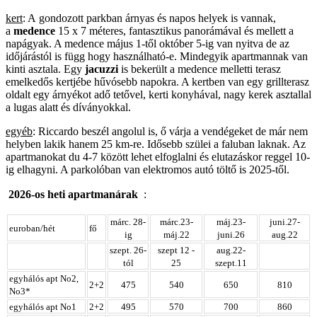
kert
: A gondozott parkban árnyas és napos helyek is vannak,
a
medence
15 x 7 méteres, fantasztikus panorámával és mellett a
napágyak. A medence május 1-től október 5-ig van nyitva de az
időjárástól is függ hogy használható-e. Mindegyik apartmannak van
kinti asztala. Egy
jacuzzi
is bekerült a medence melletti terasz
emelkedős kertjébe hűvósebb napokra. A kertben van egy grillterasz
oldalt egy árnyékot adő tetővel, kerti konyhával, nagy kerek asztallal
a lugas alatt és díványokkal.
egyéb
: Riccardo beszél angolul is, ő várja a vendégeket de már nem
helyben lakik hanem 25 km-re. Idősebb szülei a faluban laknak. Az
apartmanokat du 4-7 között lehet elfoglalni és elutazáskor reggel 10-
ig elhagyni. A parkolóban van elektromos autó töltő is 2025-től.
2026-os heti apartmanárak
:
márc. 28-
márc.23-
máj.23-
juni.27-
euroban/hét
fő
ig
máj.22
juni.26
aug.22
szept. 26-
szept 12 -
aug.22-
tól
25
szept.11
egyhálós apt No2,
2+2
475
540
650
810
No3*
egyhálós apt No1
2+2
495
570
700
860