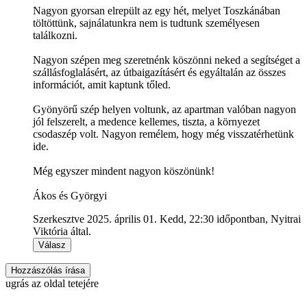
Nagyon gyorsan elrepült az egy hét, melyet Toszkánában
töltöttünk, sajnálatunkra nem is tudtunk személyesen
találkozni.
Nagyon szépen meg szeretnénk köszönni neked a segítséget a
szállásfoglalásért, az útbaigazításért és egyáltalán az összes
információt, amit kaptunk tőled.
Gyönyörű szép helyen voltunk, az apartman valóban nagyon
jól felszerelt, a medence kellemes, tiszta, a környezet
csodaszép volt. Nagyon remélem, hogy még visszatérhetünk
ide.
Még egyszer mindent nagyon köszönünk!
Ákos és Györgyi
Szerkesztve 2025. április 01. Kedd, 22:30 időpontban, Nyitrai
Viktória által.
Válasz
Hozzászólás írása
ugrás az oldal tetejére