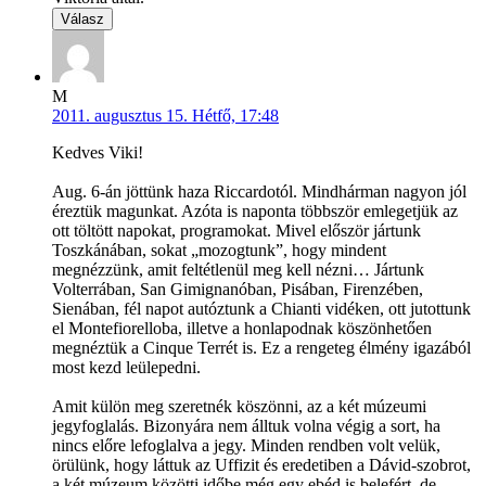
Válasz
M
2011. augusztus 15. Hétfő, 17:48
Kedves Viki!
Aug. 6-án jöttünk haza Riccardotól. Mindhárman nagyon jól
éreztük magunkat. Azóta is naponta többször emlegetjük az
ott töltött napokat, programokat. Mivel először jártunk
Toszkánában, sokat „mozogtunk”, hogy mindent
megnézzünk, amit feltétlenül meg kell nézni… Jártunk
Volterrában, San Gimignanóban, Pisában, Firenzében,
Sienában, fél napot autóztunk a Chianti vidéken, ott jutottunk
el Montefiorelloba, illetve a honlapodnak köszönhetően
megnéztük a Cinque Terrét is. Ez a rengeteg élmény igazából
most kezd leülepedni.
Amit külön meg szeretnék köszönni, az a két múzeumi
jegyfoglalás. Bizonyára nem álltuk volna végig a sort, ha
nincs előre lefoglalva a jegy. Minden rendben volt velük,
örülünk, hogy láttuk az Uffizit és eredetiben a Dávid-szobrot,
a két múzeum közötti időbe még egy ebéd is belefért, de