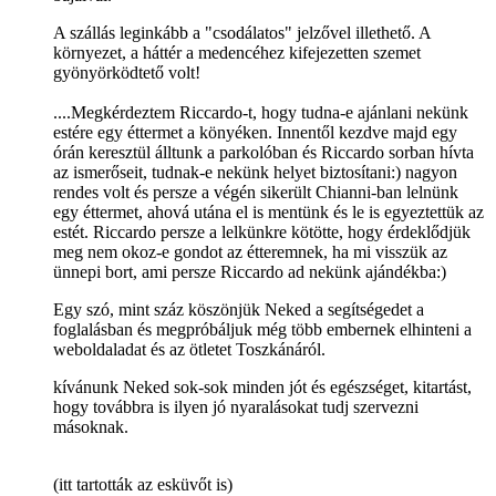
A szállás leginkább a "csodálatos" jelzővel illethető. A
környezet, a háttér a medencéhez kifejezetten szemet
gyönyörködtető volt!
....Megkérdeztem Riccardo-t, hogy tudna-e ajánlani nekünk
estére egy éttermet a könyéken. Innentől kezdve majd egy
órán keresztül álltunk a parkolóban és Riccardo sorban hívta
az ismerőseit, tudnak-e nekünk helyet biztosítani:) nagyon
rendes volt és persze a végén sikerült Chianni-ban lelnünk
egy éttermet, ahová utána el is mentünk és le is egyeztettük az
estét. Riccardo persze a lelkünkre kötötte, hogy érdeklődjük
meg nem okoz-e gondot az étteremnek, ha mi visszük az
ünnepi bort, ami persze Riccardo ad nekünk ajándékba:)
Egy szó, mint száz köszönjük Neked a segítségedet a
foglalásban és megpróbáljuk még több embernek elhinteni a
weboldaladat és az ötletet Toszkánáról.
kívánunk Neked sok-sok minden jót és egészséget, kitartást,
hogy továbbra is ilyen jó nyaralásokat tudj szervezni
másoknak.
(itt tartották az esküvőt is)