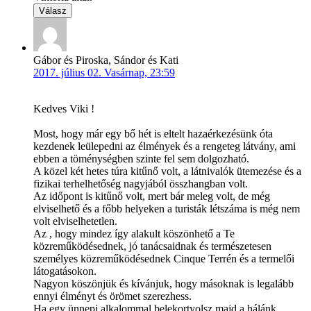
Válasz
Gábor és Piroska, Sándor és Kati
2017. július 02. Vasárnap, 23:59
Kedves Viki !
Most, hogy már egy bő hét is eltelt hazaérkezésünk óta
kezdenek leülepedni az élmények és a rengeteg látvány, ami
ebben a töménységben szinte fel sem dolgozható.
A közel két hetes túra kitűnő volt, a látnivalók ütemezése és a
fizikai terhelhetőség nagyjából összhangban volt.
Az időpont is kitűnő volt, mert bár meleg volt, de még
elviselhető és a főbb helyeken a turisták létszáma is még nem
volt elviselhetetlen.
Az , hogy mindez így alakult köszönhető a Te
közreműködésednek, jó tanácsaidnak és természetesen
személyes közreműködésednek Cinque Terrén és a termelői
látogatásokon.
Nagyon köszönjük és kívánjuk, hogy másoknak is legalább
ennyi élményt és örömet szerezhess.
Ha egy ünnepi alkalommal belekortyolsz majd a hálánk