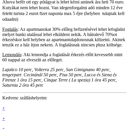
Ahova befér ott egy pótágyat is lehet kérni aminek ára heti 70 euro.
Kutyákat nem lehet hozni. Van
idegenforgalmi adó minden 12 éve
feletti turista 2 eurot fizet naponta max 5 éjre (helyben tulajnak kell
odaadni)
Foglalás
:
Az apartmanokat 30% előleg befizetésével lehet lefoglalni
melyet banki utalással lehet elküldeni nekik. A hátralevő 70%ot
érkezéskor kell helyben az apartmantulajdonosnak kifizetni.
Akinek
tetszik ez a ház írjon nekem. A foglalásnak nincsen plusz költsége.
Lemondás
: Aki lemondja a foglalását érkezés előtt kevessebb mint
60 nappal az elveszíti az előleget.
Lajatico 10 perc, Volterra 25 perc, San Gimignano 40 perc,
t
engerpart Cecinánál 50 perc,
Pisa 50 perc, Lucca és Siena és
Firenze 1 óra 15 perc, Cinque Terre ( La spezia) 1 óra 45 perc,
Saturnia 2 óra 45 perc
Kedvenc szálláshelyeim:
+
+
+