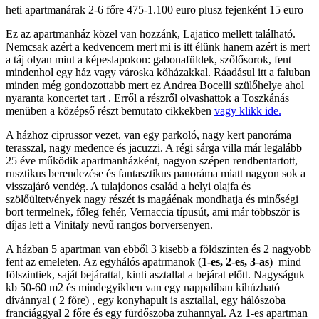
heti apartmanárak 2-6 főre 475-1.100 euro plusz fejenként 15 euro
Ez az apartmanház közel van hozzánk, Lajatico mellett található.
Nemcsak azért a kedvencem mert mi is itt élünk hanem azért is mert
a táj olyan mint a képeslapokon: gabonafüldek, szőlősorok, fent
mindenhol egy ház vagy városka kőházakkal. Ráadásul itt a faluban
minden még gondozottabb mert ez Andrea Bocelli szülőhelye ahol
nyaranta koncertet tart . Erről a részről olvashattok a Toszkánás
menüben a középső részt bemutato cikkekben
vagy klikk ide.
A házhoz ciprussor vezet, van egy parkoló, nagy kert panoráma
terasszal, nagy medence és jacuzzi. A régi sárga villa már legalább
25 éve működik apartmanházként, nagyon szépen rendbentartott,
rusztikus berendezése és fantasztikus panoráma miatt nagyon sok a
visszajáró vendég. A tulajdonos család a helyi olajfa és
szölőültetvények nagy részét is magáénak mondhatja és minőségi
bort termelnek, főleg fehér, Vernaccia típusút, ami már többször is
díjas lett a Vinitaly nevű rangos borversenyen.
A házban 5 apartman van ebből 3 kisebb a földszinten és 2 nagyobb
fent az emeleten. Az egyhálós apatrmanok (
1-es, 2-es, 3-as
) mind
fölszintiek, saját bejárattal, kinti asztallal a bejárat előtt. Nagyságuk
kb 50-60 m2 és mindegyikben van egy nappaliban kihúzható
dívánnyal ( 2 főre) , egy konyhapult is asztallal, egy hálószoba
franciággyal 2 főre és egy fürdőszoba zuhannyal. Az 1-es apartman