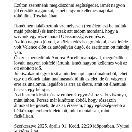
Ezúton szeretnénk megköszönni segítségedet, ismét nagyon
jól éreztük magunkat, ismét nagyon kellemes napokat
töltöttünk Toszkánában.
Iismét nem találkoztunk személyesen (remélem ezt be tudjuk
majd pótolniJ) és ismét csak azt tudom mondani, hogy a
szívünk egy része marad Olaszország ezen része.
Az idő nagyon jó volt, a közlekedés is egy fokkal, csak lefelé
volt Velence előtt az autópályán dugó, de szerintem ott mindig
van.
Összeismerkedtünk Andrea Bocelli mamájával, megnéztük a
lovait, nagyon sokfelé jártunk, ismét nagyon kellemes volt az
ott eltöltött idő.
Jó kiszakadni egy kicsit a mindennapi taposómalomból, lehet
egy ott élőnek talán unalmasnak tűnik az élet, de én vágyom
erre az unalomra, legalább is arra az életre, amit ott élhettünk,
hacsak egy hétig is.
Azt hiszem kicsit más az emberek egymáshoz való viszonya,
mint itthon. Persze már kinőttem abból, hogy rózsaszín
álmokat kergessek, de az az érzésem, hogy egészségesebb a
hétköznapi emberek élete ott, mint mentálisan, mint
fizikálisan.
Szerkesztve 2025. április 01. Kedd, 22:29 időpontban, Nyitrai
Viktória által.