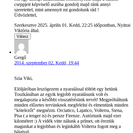
cseppjeit képviselő aszúba gondolj majd ránk annyi
szeretettel, mint amennyit mi gondolunk rád !
Üdvözlettel,
Szerkesztve 2025. április 01. Kedd, 22:25 időpontban, Nyitrai
Viktória által.
Válasz
Gergő
2014. szeptember 02. Kedd, 19:44
Szia Viki,
Elöljáróban leszögezem a nyaralással töltött egy hetünk
Toszkánában az egyik legjobb nyaralásunk volt és
megalapozta a későbbi visszatérésünk tervét! Megpróbáltunk
minden előzetes tervünknek megfelelni és elmentünk minden
"kötelezőt" megnézni. Orciatico, Lajatico, Volterra, Siena,
Pisa ( a tenger is) és persze Firenze. Autóztunk majd ezer
kilométert :) A vidék vitte nálunk a prímet, ott éreztük
magunkat a legjobban és leginkább Volterra fogott meg a
bájaival.