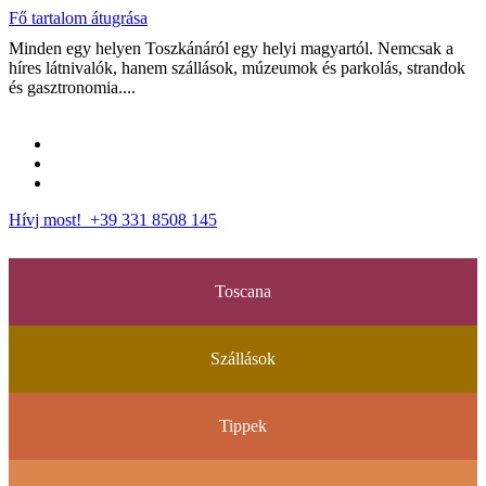
Fő tartalom átugrása
Minden egy helyen Toszkánáról egy helyi magyartól. Nemcsak a
híres látnivalók, hanem szállások, múzeumok és parkolás, strandok
és gasztronomia....
Hívj most! +39 331 8508 145
Toscana
Szállások
Tippek