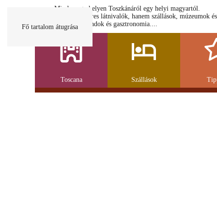
Minden egy helyen Toszkánáról egy helyi magyartól.
Nemcsak a híres látnivalók, hanem szállások, múzeumok és
parkolás, strandok és gasztronomia....
Fő tartalom átugrása
Toscana
Szállások
Tip