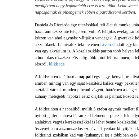
megigértem hogy legközelebb erre is lesz időm. Lelki szemei
napozgatnak és pihengetnek ebben a paradicsomi kertben.
Daniela és Riccardo egy utazásokkal teli élet és munka utá
házat aminek szinte teteje sem volt. A felújítás évekig tar
készen van ahol egymást váltják a vendégek. A gyerekek köz
a szülőknek. Látnivalók tekintetében
Livorno
adott egy kis 
van egy akvárium is. A közeli sziklás parton több helyen le
a homokos részeken. Pisa alig több mint fél óra innen, a f
részről,
klikk ide
A földszinten található a
nappali
egy nagy, kényelmes dívánn
amiben mindig van egy saját készítésű kalács vagy péksüte
asztalok várnak minden pihenni vágyót, háttérben a tenger.
zuhany melegebb napokra és az olajfák és pálmák között le
A földszinten a nappaliból nyílik 3
szoba
egymás mellett il
nyitott galléria ahova létrán kell felmenni, plusz 2 fekhe
átalakítva vagyis kerekesszékkel is lehet benne közlekedni,
összenyitható a szomszédos szobával, ilyenkor kinyitják a k
földszinti szobában kád van (zuhannyal is) a többiben csak