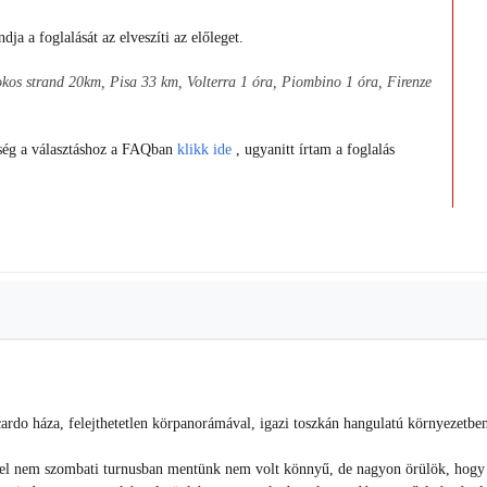
a a foglalását az elveszíti az előleget.
kos strand 20km, Pisa 33 km, Volterra 1 óra, Piombino 1 óra, Firenze
tség a választáshoz a FAQban
klikk ide
, ugyanitt írtam a foglalás
cardo háza, felejthetetlen körpanorámával, igazi toszkán hangulatú környezetben
ivel nem szombati turnusban mentünk nem volt könnyű, de nagyon örülök, hogy m