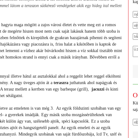
kap
mmel látom a teraszon sütkérező vendégeket akik egy hideg ital mellett
n hagyta maga mögött a zajos városi életet és vette meg ezt a romos
tott de megérte hiszen most nem csak saját lakásuk hanem több szoba is
ben felnőttek és kirepültek de gyakran hazajárnak pihenni és segíteni
hajókázásra vagy piacozásra is, friss halat a kikötőben is kaptok de
het lemenni a vízhez akár búvárkodni hiszen a víz sokkal tisztább mint
ehét homokos strand is ennyi csak a másik irányban. Bővebben erről a
yal illetve hátul az asztalokkal ahol a reggelit lehet reggel elkölteni
mény. A nagy üveges ajtón át a
teraszra
juthatunk ahol napágyak és
 A terasz mellett a kertben van egy barbeque (grill),
jacuzzi
és kinti
O
het sétálgatni.
Kü
letve az emeleten is van még 3. Az egyik földszinti szobában van egy
sa
llyel- a gyerekek imádják. Egy másik szoba mozgássérülteknek van
 két külön ágy van, szélesebb ajtók, spéci kapcsolók. Ez a szoba
öztes ajtót és hangszigetelő panelt. Az egyik emeleti és az egyik
 zuhanyzó. Mindegyik szobának van saját fürdőszobája, lcd Tv, széf és