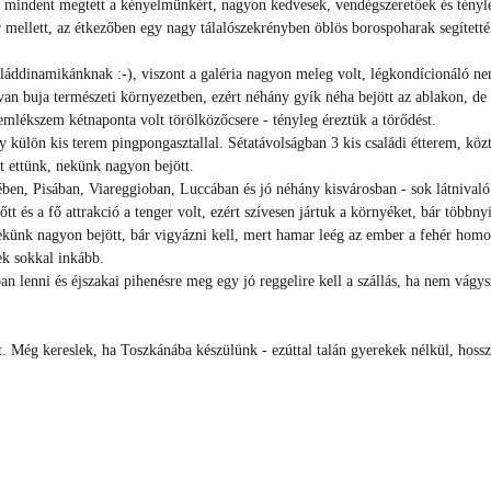
o mindent megtett a kényelmünkért, nagyon kedvesek, vendégszeretőek és tényleg
r mellett, az étkezőben egy nagy tálalószekrényben öblös borospoharak segítetté
saláddinamikánknak :-), viszont a galéria nagyon meleg volt, légkondícionáló n
n van buja természeti környezetben, ezért néhány gyík néha bejött az ablakon,
l emlékszem kétnaponta volt törölközőcsere - tényleg éreztük a törődést.
külön kis terem pingpongasztallal. Sétatávolságban 3 kis családi étterem, közt
zt ettünk, nekünk nagyon bejött.
ében, Pisában, Viareggioban, Luccában és jó néhány kisvárosban - sok látnivaló 
őtt és a fő attrakció a tenger volt, ezért szívesen jártuk a környéket, bár többn
ünk nagyon bejött, bár vigyázni kell, mert hamar leég az ember a fehér homok 
ek sokkal inkább.
n lenni és éjszakai pihenésre meg egy jó reggelire kell a szállás, ha nem vágys
t. Még kereslek, ha Toszkánába készülünk - ezúttal talán gyerekek nélkül, hoss