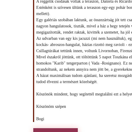
A reggelik csodásak voltak a teraszon, Daniela és Ricard
Esténként is szívesen ültünk a teraszon egy-egy pohár bo
mellett).
Egy galériás szobában laktunk, az összezártság jót tett c
nagyon hangulatosok, tiszták, mivel a ház a hegy tetejé
megigazították, rendet raktak, kivitték a szemetet, ha jó
Az udvarban van egy kis jacuzzi (mi nem használtuk), egy 
kockás- abroszos-hangulat, házias rizottó meg ravioli - e
Csillagtúrákat tettünk innen, voltunk Livornoban, Firenz
Mivel északról jöttünk, ott töltöttünk 5 napot Toszkána el
homokos "Karib" tengerparton ( Vada -Rosignano). Ez nek
strandoltunk, az nekem annyira nem jött be, a gyerekekn
A házat maximálisan tudom ajánlani, ha szeretsz mozgásba
tudod élvezni a természet közelségét.
Köszönök mindent, hogy segítettél megtalálni ezt a helye
Köszönöm szépen
Bogi