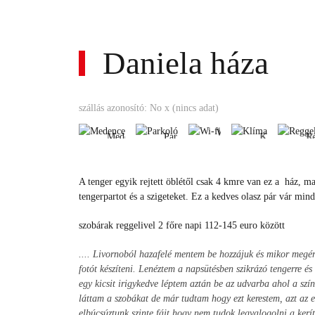
Daniela háza
Wi-
fi
Medence
Parkoló
Klíma
R
szállás azonosító: No x (nincs adat)
Wi-
Medence
Parkoló
Klíma
Re
fi
Medence
Parkoló
Klíma
R
Wi-
A tenger egyik rejtett öblétől csak 4 kmre van ez a ház, mag
fi
tengerpartot és a szigeteket. Ez a kedves olasz pár vár mi
szobárak reggelivel 2 főre napi 112-145 euro között
.... Livornoból hazafelé mentem be hozzájuk és mikor megé
fotót készíteni. Lenéztem a napsütésben szikrázó tengerre é
egy kicsit irigykedve léptem aztán be az udvarba ahol a sz
láttam a szobákat de már tudtam hogy ezt kerestem, azt az 
elbúcsúztunk szinte fájt hogy nem tudok legyalogolni a kerí