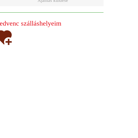
Ajánlás küldése
edvenc szálláshelyeim