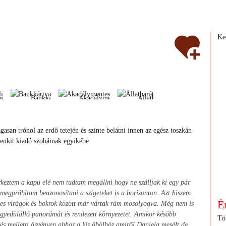
Ke
eggeli
Bankkártya
Akadálymentes
Állatbarát
ggeli
Bankkártya
Akadálymentes
Állatbarát
eggeli
Bankkártya
Akadálymentes
Állatbarát
asan trónol az erdő tetején és szinte belátni innen az egész toszkán
ndenkit kiadó szobáinak egyikébe
rkeztem a kapu elé nem tudtam megállni hogy ne szálljak ki egy pár
s megpróbltam beazonosítani a szigeteket is a horizonton. Azt hiszem
É
ínes virágok és bokrok között már vártak rám mosolyogva. Még nem is
egyedülálló panorámát és rendezett környezetet. Amikor késöbb
Töl
tés melletti ösvényen ahhoz a kis öbölhöz amiről Daniela mesélt de