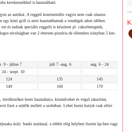
zoba kerekesszékkel is használható.
agyni az autókat. A reggeli kontinentális vagyis nem csak olaszos
n egy kinti grill is amit hasznáéhatnak a vendégek adott időben.
K
 ezt és tudnak speciális reggelit is készíteni pl. cukorbetegnek,
alogos távolságban van 2 étterem-pizzéria de ellentétes irányban 5 km-
n. 9 - július 7
júli 7 -aug. 6
aug. 6 - 24
 24 - szept. 10
124
135
145
149
160
170
 törölközőket benti használatra, közműveket és végső takarítást,
ot fizet a szülők mellett a szobában. Lehet hozni kutyát csak előre
jszaka árát) banki utalással, a többit elég helyben fizetni kp-ben vagy