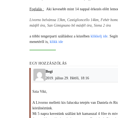
Foglalás :
Aki kevesebb mint 14 nappal érkezés előtt lemondj
Livorno belvárosa 13km, Castiglioncello 14km, Fehér homo
másfél óra, San Gimignano bő másfél óra, Siena 2 óra
a többi tengerparti szálláshoz a közelben
klikkelj ide
. Segí
menetéről is,
klikk ide
EGY HOZZÁSZÓLÁS
Bogi
2019. július 29. Hétfő, 18:16
Szia Viki,
A Livorno melletti kis falucska tetején van Daniela és Ri
körülnéztünk.
Mi 5 napra kerestünk szállást két kamasszal 4 főre és m