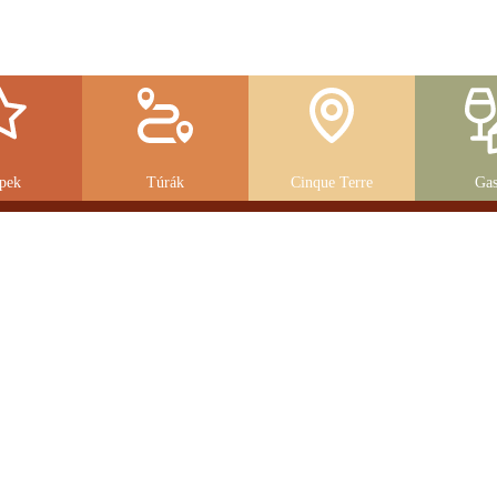
pek
Túrák
Cinque Terre
Gas