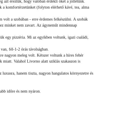
 azt éreztük, hogy valóban érdekli őket a jóllétünk.
k a komfortérzetünket (folyton elérhető kávé, tea, alma
em volt a szobában - erre érdemes felkészülni. A szobák
 de ez minket nem zavart. Az ágyneműt mindennap
ük egy pizzéria. Mi az egyikben voltunk, igazi családi,
van, fél-1-2 órás távolságban.
yire nagyon meleg volt. Kétszer voltunk a híres fehér
miatt. Valahol Livorno alatt sziklás szakaszon is
z luxusra, hanem tiszta, nagyon hangulatos környezetre és
zabb időre és nem nyáron.