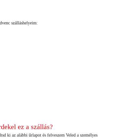
dvenc szálláshelyeim:
+
+
+
+
+
+
+
+
+
+
+
+
+
+
+
+
+
+
+
+
+
+
+
+
+
+
+
+
+
+
+
+
+
+
+
+
+
+
+
+
+
+
rdekel ez a szállás?
tsd ki az alábbi űrlapot és felveszem Veled a személyes