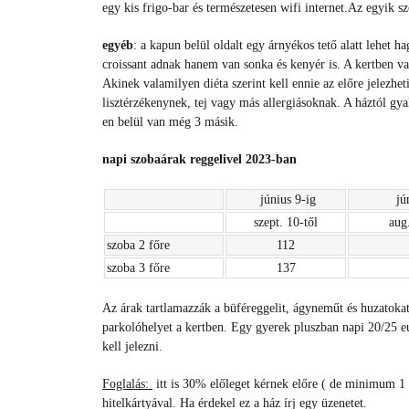
egy kis frigo-bar és természetesen wifi internet.Az egyik s
egyéb
: a kapun belül oldalt egy árnyékos tető alatt lehet h
croissant adnak hanem van sonka és kenyér is. A kertben va
Akinek valamilyen diéta szerint kell ennie az előre jelezheti
lisztérzékenynek, tej vagy más allergiásoknak. A háztól gy
en belül van még 3 másik.
napi szobaárak reggelivel 2023-ban
június 9-ig
jú
szept. 10-től
aug.
szoba 2 főre
112
szoba 3 főre
137
Az árak tartlamazzák a büféreggelit, ágyneműt és huzatokat,
parkolóhelyet a kertben. Egy gyerek pluszban napi 20/25 eur
kell jelezni.
Foglalás:
itt is 30% előleget kérnek előre ( de minimum 1 é
hitelkártyával. Ha érdekel ez a ház írj egy üzenetet.