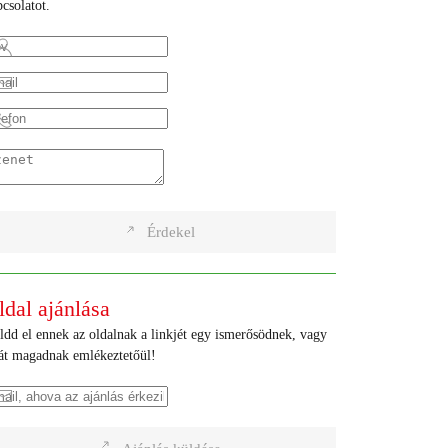
csolatot.
Érdekel
ldal ajánlása
ldd el ennek az oldalnak a linkjét egy ismerősödnek, vagy
ját magadnak emlékeztetőül!