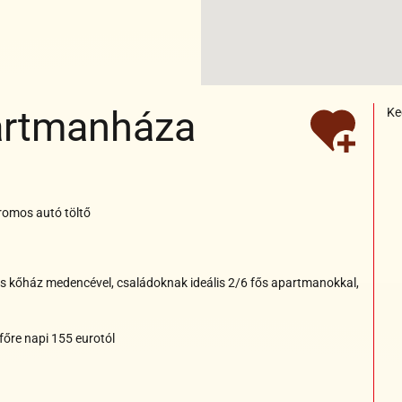
artmanháza
Ke
Elektromos
autó
t
ekbarát
töltő
arát
lektromos
autó töltő
barát
lektromos
ikus kőház medencével, családoknak ideális 2/6 fős apartmanokkal,
autó töltő
 főre napi 155 eurotól