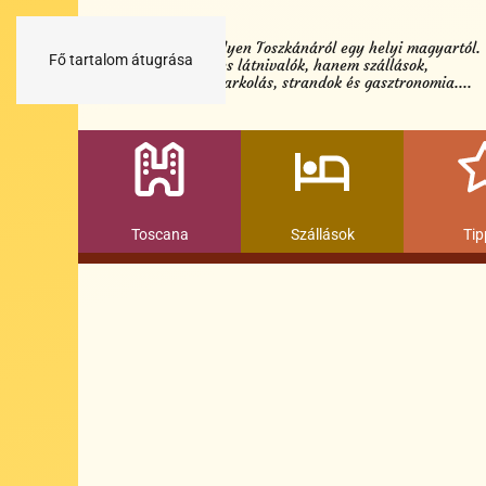
Minden egy helyen Toszkánáról egy helyi magyartól.
Fő tartalom átugrása
Nemcsak a híres látnivalók, hanem szállások,
múzeumok és parkolás, strandok és gasztronomia....
Toscana
Szállások
Tip