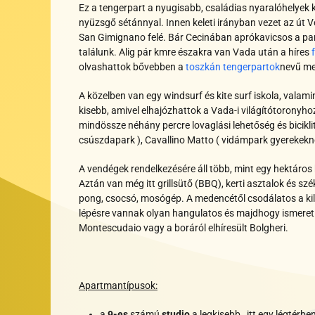
Ez a tengerpart a nyugisabb, családias nyaralóhelyek kö
nyüzsgő sétánnyal. Innen keleti irányban vezet az út 
San Gimignano felé. Bár Cecinában aprókavicsos a par
találunk. Alig pár kmre északra van Vada után a híres
olvashattok bővebben a
toszkán tengerpartok
nevű me
A közelben van egy
w
indsurf és kite surf iskola, vala
kisebb, amivel elhajózhattok a Vada-i világítótoronyhoz
mindössze néhány percre lovaglási lehetőség és biciklit
csúszdapark ), Cavallino Matto ( vidámpark gyerekekn
A
vendégek rendelkezésére áll több, mint egy hektáros 
Aztán van még itt
grillsütő (BBQ), kerti asztalok és 
pong, csocsó, mosógép.
A medencétől csodálatos a ki
lépésre vannak olyan hangulatos és majdhogy ismeretle
Montescudaio vagy a boráról elhíresült
Bolgheri.
Apartmantípusok:
a
9-es
számú
studio
a legkisebb
,
itt egy légtérbe