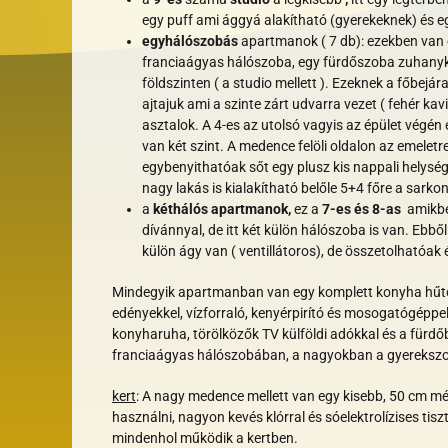
egy puff ami ággyá alakítható (gyerekeknek) és e
egyhálószobás
apartmanok ( 7 db): ezekben van 
franciaágyas hálószoba, egy fürdőszoba zuhanyk
földszinten ( a studio mellett ). Ezeknek a főbejár
ajtajuk ami a szinte zárt udvarra vezet ( fehér ka
asztalok. A 4-es az utolsó vagyis az épület végén e
van két szint. A medence felöli oldalon az emeletr
egybenyithatóak sőt egy plusz kis nappali helysé
nagy lakás is kialakítható belőle 5+4 főre a sarkon 
a
kéthálós apartmanok,
ez a
7-es és 8-as
amikben
dívánnyal, de itt két külön hálószoba is van. Ebb
külön ágy van ( ventillátoros), de összetolható
Mindegyik apartmanban van egy komplett konyha hűtőve
edényekkel, vízforraló, kenyérpirító és mosogatógéppe
konyharuha, törölközők TV külföldi adókkal és a fürd
franciaágyas hálószobában, a nagyokban a gyerekszob
kert
:
A nagy medence mellett van egy kisebb, 50 cm mé
használni, nagyon kevés klórral és
sóelektrolízises tisz
mindenhol működik a kertben.