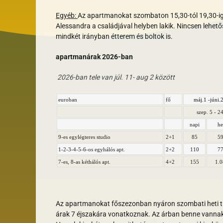
Egyéb:
Az apartmanokat szombaton 15,30-tól 19,30-ig leh
Alessandra a családjával helyben lakik. Nincsen lehető
mindkét irányban étterem és boltok is.
apartmanárak 2026-ban
2026-ban tele van júl. 11- aug 2 között
euroban
fő
máj.1 -júni.
szep. 5 - 2
napi
he
9-es egylégteres
studio
2+1
85
5
1-2-3-4-5-6-os egyhálós apt.
2+2
110
7
7-es, 8-as kéthálós apt.
4+2
155
1.
Az apartmanokat főszezonban nyáron szombati heti tun
árak 7 éjszakára vonatkoznak. Az árban benne vannak