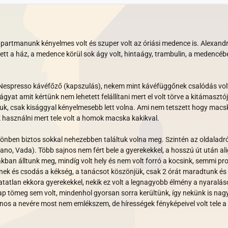
partmanunk kényelmes volt és szuper volt az óriási medence is. Alexandra
tt a ház, a medence körül sok ágy volt, hintaágy, trambulin, a medencébe
olt Nespresso kávéfőző (kapszulás), nekem mint kávéfüggőnek csalódás 
ágyat amit kértünk nem lehetett felállítani mert el volt törve a kitámasztó
uk, csak kisággyal kényelmesebb lett volna. Ami nem tetszett hogy macská
 használni mert tele volt a homok macska kakikval.
különben biztos sokkal nehezebben találtuk volna meg. Szintén az oldaladr
ano, Vada). Több sajnos nem fért bele a gyerekekkel, a hosszú út után alig
kban álltunk meg, mindíg volt hely és nem volt forró a kocsink, semmi pr
nek és csodás a kékség, a tanácsot köszönjük, csak 2 órát maradtunk és 
tatlan ekkora gyerekekkel, nekik ez volt a legnagyobb élmény a nyaraláson
p tömeg sem volt, mindenhol gyorsan sorra kerültünk, így nekünk is nagy
 a nevére most nem emlékszem, de hírességek fényképeivel volt tele a fal -