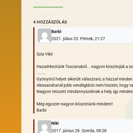
4 HOZZÁSZÓLÁS
Barbi
2021. július 23. Péntek, 21:27
Szia Viki!
Hazaérkeztünk Toscanaból... nagyon köszönjük a sok s
........
Gyönyörű helyet sikerült választani, a házzal mind
Alessandranál jobb vendéglátót nem hiszem, hogy tal
Nagyon tetszett mindannyiunknak a hely, így minden
Még egyszer nagyon köszönünk mindent!
Barbi
Niki
2017. június 28. Szerda, 08:28