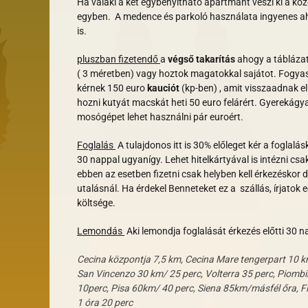
Ha valaki a két egybenyitható apartmant veszi ki a köz
egyben. A medence és parkoló használata ingyenes ah
is.
pluszban fizetendő
a
végső takarítás
ahogy a táblázat
( 3 méretben) vagy hoztok magatokkal sajátot. Fogyasz
kérnek 150 euro
kauciót
(kp-ben) , amit visszaadnak 
hozni kutyát macskát heti 50 euro felárért.
Gyerekágyat
mosógépet lehet használni pár euroért.
Foglalás
A tulajdonos itt is 30% előleget kér a foglalásk
30 nappal ugyanígy.
Lehet
hitelkártyával is intézni cs
ebben az esetben fizetni csak helyben kell érkezéskor
utalásnál.
Ha érdekel Benneteket ez a szállás, írjatok
költsége.
Lemondás
Aki lemondja foglalását érkezés előtti 30 na
Cecina központja 7,5 km,
Cecina Mare tengerpart 10 k
San Vincenzo 30 km/ 25 perc, Volterra 35 perc, Pio
10perc, Pisa 60km/ 40 perc, Siena 85km/másfél őra, Fi
1 óra 20 perc