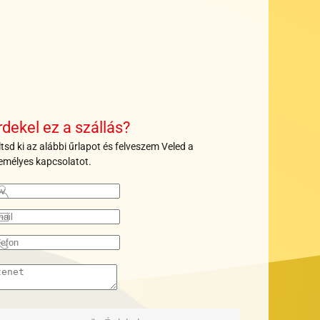
+
+
+
+
+
+
+
+
+
+
+
+
+
+
+
+
+
+
+
+
+
rdekel ez a szállás?
ltsd ki az alábbi űrlapot és felveszem Veled a
emélyes kapcsolatot.