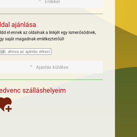
Érdekel
ldal ajánlása
ldd el ennek az oldalnak a linkjét egy ismerősödnek,
gy saját magadnak emlékeztetőül!
Ajánlás küldése
edvenc szálláshelyeim