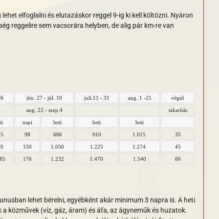
et elfoglalni és elutazáskor reggel 9-ig ki kell költözni
. Nyáron
ség reggelire sem vacsorára helyben, de alig pár km-re van
26
jún. 27 - júl. 10
juli.11 - 31
aug. 1 -21
végső
4
aug. 22 - szep.4
takarítás
ti
napi
heti
heti
heti
95
98
686
910
1.015
35
70
150
1.050
1.225
1.274
45
085
176
1.232
1.470
1.540
60
usban lehet bérelni, egyébként akár minimum 3 napra is. A heti
 a közművek (víz, gáz, áram) és áfa, az ágyneműk és huzatok.