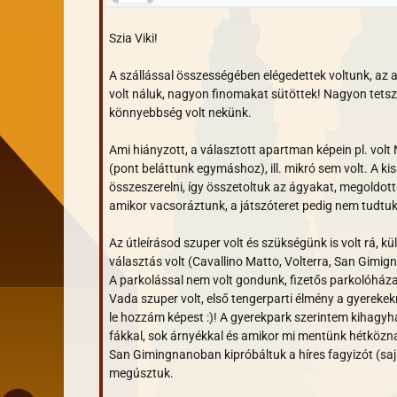
Szia Viki!
A szállással összességében elégedettek voltunk, az a
volt náluk, nagyon finomakat sütöttek! Nagyon tetsze
könnyebbség volt nekünk.
Ami hiányzott, a választott apartman képein pl. v
(pont beláttunk egymáshoz), ill. mikró sem volt. A kis
összeszerelni, így összetoltuk az ágyakat, megoldott
amikor vacsoráztunk, a játszóteret pedig nem tudtuk
Az útleírásod szuper volt és szükségünk is volt rá, 
választás volt (Cavallino Matto, Volterra, San Gimign
A parkolással nem volt gondunk, fizetős parkolóháza
Vada szuper volt, első tengerparti élmény a gyerekek
le hozzám képest :)! A gyerekpark szerintem kihagyha
fákkal, sok árnyékkal és amikor mi mentünk hétközna
San Gimingnanoban kipróbáltuk a híres fagyizót (sajnos
megúsztuk.