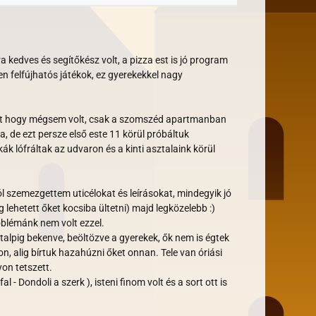
 kedves és segítőkész volt, a pizza est is jó program
n felfújhatós játékok, ez gyerekekkel nagy
volt hogy mégsem volt, csak a szomszéd apartmanban
ja, de ezt persze első este 11 körül próbáltuk
k lófráltak az udvaron és a kinti asztalaink körül
ól szemezgettem uticélokat és leírásokat, mindegyik jó
 lehetett őket kocsiba ültetni) majd legközelebb :)
oblémánk nem volt ezzel.
talpig bekenve, beöltözve a gyerekek, ők nem is égtek
, alig bírtuk hazahúzni őket onnan. Tele van óriási
on tetszett.
 Dondoli a szerk ), isteni finom volt és a sort ott is