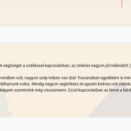
egítséget a szállással kapcsolatban, az útleírás nagyon jól működött (a k
en rendben volt, nagyon szép helyen van (bár Toscanában egyébként is m
álhattunk volna. Mindig nagyon segítőkész és igazán kedves volt velünk, 
képpen szeretnénk még visszamenni. Ezzel kapcsolatban az lenne a kérdés