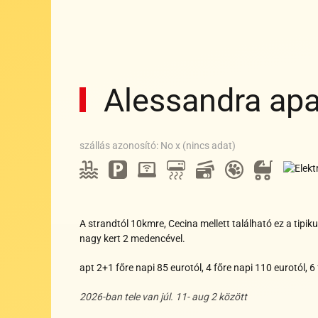
Alessandra ap
Wi-
fi
Medence
Parkoló
Állatbará
Bankkártya
Klíma
Gyer
szállás azonosító: No x (nincs adat)
Wi-
Medence
Parkoló
Állatbarát
Bankkártya
Klíma
Gyerekb
E
fi
Medence
Parkoló
Állatbarát
Bankkártya
Klíma
Gyerek
Wi-
E
fi
A strandtól 10kmre, Cecina mellett található ez a tip
nagy kert 2 medencével.
apt 2+1 főre napi 85 eurotól, 4 főre napi 110 eurotól, 6
2026-ban tele van júl. 11- aug 2 között