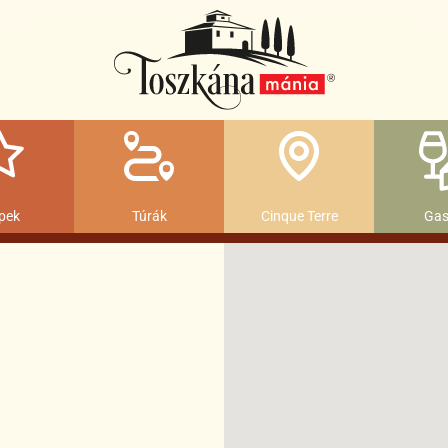
pek
Túrák
Cinque Terre
Gas