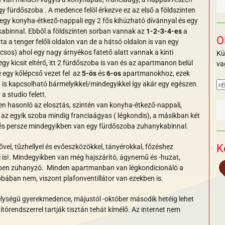
gy fürdőszoba . A
medence felöl érkezve ez az első a földszinten
egy konyha-étkező-nappali egy 2 fős kihúzható dívánnyal és egy
abinnal. Ebből a földszinten sorban vannak az
1-2-3-4-es
a
O
ata a tenger felőli oldalon van de a hátsó oldalon is van egy
vicsos) ahol egy nagy árnyékos fatető alatt vannak a kinti
Kü
gy kicsit eltérő, itt 2 fürdőszoba is van és az apartmanon belül
va
e egy kőlépcső vezet fel az
5-ös
és
6-os
apartmanokhoz, ezek
g is kapcsolható bármelyikkel/mindegyikkel így akár egy egészen
a studio felett.
 hasonló az elosztás, szintén van konyha-étkező-nappali,
ől az egyik szoba mindig franciaágyas ( légkondis), a másikban két
ak és persze mindegyikben van egy fürdőszoba zuhanykabinnal.
K
l, tűzhellyel és evőeszközökkel, tányérokkal, főzéshez
l is!. Mindegyikben van még hajszárító, ágynemű és -huzat,
őben
zuhanyzó
.
Minden apartmanban van légkondicionáló a
ában nem, viszont plafonventillátor van ezekben is.
lységű gyerekmedence, májustól -október második hetéig lehet
títórendszerrel tartják tisztán tehát kímélő.
Az internet nem