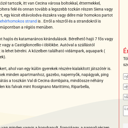
zé tartozik, itt van Cecina városa boltokkal, éttermekkel,
Voltera felé és onnan tovább a legszebb tozkán részen Siena vagy
t, egy kicsit eltávolodva északra vagy délre már homokos partot
fehérhomokos strand
is . Erről a részről és a strandokról is
nüpontban a régiós menüben.
mint hajós és katamarános kirándulások. Bérelhető hajó 7 fős vagy
 vagy a Castiglioncellio-i öblökbe. Autóval a szállástól
É
 is lehet bérelni. A közelben található vidámpark, aquapark (
ek).
Tö
sz
kert,
ahol van egy külön gyerekek részére kialakított játszótér is.
székek minden apartmanhoz, gazebo, napernyők, napágyak, ping
látás a toszkán Val di Cecina dombjaira, mindössze néhány
n kis falvak mint Rosignano Marittimo, Riparbella,
n van minden vagyis a konyhapult, franciáagy, a nappali részen