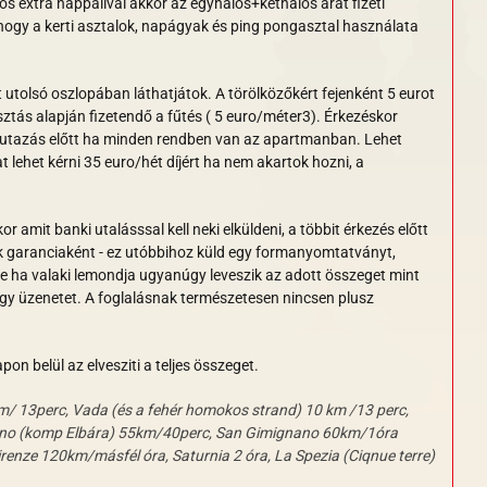
ös extra nappalival akkor az egyhálós+kéthálós árát fizeti
ogy a kerti asztalok, napágyak és ping pongasztal használata
 utolsó oszlopában láthatjátok. A törölközőkért fejenként 5 eurot
tás alapján fizetendő a fűtés ( 5 euro/méter3). Érkezéskor
elutazás előtt ha minden rendben van az apartmanban. Lehet
 lehet kérni 35 euro/hét díjért ha nem akartok hozni, a
or amit banki utalásssal kell neki elküldeni, a t
öbbit érkezés előtt
ak garanciaként -
ez utóbbihoz küld egy formanyomtatványt,
 de ha valaki lemondja ugyanúgy leveszik az adott összeget mint
 egy üzenetet. A foglalásnak természetesen nincsen plusz
pon belül az elvesziti a teljes összeget.
m/ 13perc, Vada (és a fehér homokos strand) 10 km /13 perc,
mbino (komp Elbára) 55km/40perc, San Gimignano 60km/1óra
renze 120km/másfél óra, Saturnia 2 óra, La Spezia (Ciqnue terre)