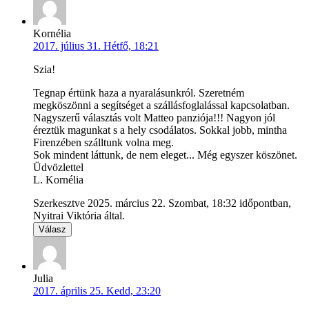
Kornélia
2017. július 31. Hétfő, 18:21
Szia!
Tegnap értünk haza a nyaralásunkról. Szeretném
megköszönni a segítséget a szállásfoglalással kapcsolatban.
Nagyszerű választás volt Matteo panziója!!! Nagyon jól
éreztük magunkat s a hely csodálatos. Sokkal jobb, mintha
Firenzében szálltunk volna meg.
Sok mindent láttunk, de nem eleget... Még egyszer köszönet.
Üdvözlettel
L. Kornélia
Szerkesztve 2025. március 22. Szombat, 18:32 időpontban,
Nyitrai Viktória által.
Válasz
Julia
2017. április 25. Kedd, 23:20