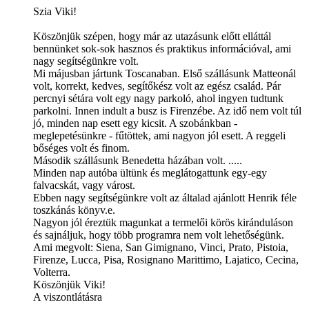
Szia Viki!
Köszönjük szépen, hogy már az utazásunk előtt elláttál
bennünket sok-sok hasznos és praktikus információval, ami
nagy segítségünkre volt.
Mi májusban jártunk Toscanaban. Első szállásunk Matteonál
volt, korrekt, kedves, segítőkész volt az egész család. Pár
percnyi sétára volt egy nagy parkoló, ahol ingyen tudtunk
parkolni. Innen indult a busz is Firenzébe. Az idő nem volt túl
jó, minden nap esett egy kicsit. A szobánkban -
meglepetésünkre - fűtöttek, ami nagyon jól esett. A reggeli
bőséges volt és finom.
Második szállásunk Benedetta házában volt. .....
Minden nap autóba ültünk és meglátogattunk egy-egy
falvacskát, vagy várost.
Ebben nagy segítségünkre volt az általad ajánlott Henrik féle
toszkánás könyv.e.
Nagyon jól éreztük magunkat a termelői körös kiránduláson
és sajnáljuk, hogy több programra nem volt lehetőségünk.
Ami megvolt: Siena, San Gimignano, Vinci, Prato, Pistoia,
Firenze, Lucca, Pisa, Rosignano Marittimo, Lajatico, Cecina,
Volterra.
Köszönjük Viki!
A viszontlátásra