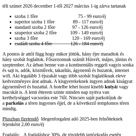
téli szünet 2026 december 1-től 2027 március 1-ig zárva tartanak
szoba 1 főre 75 - 99 euro/éj
superior szoba 1 főre 89 - 117 euro/éj
standard szoba 2 főre 97 - 126 euro/éj
szuperior szoba 2 főre 109 - 149 euro/éj
szoba 3 főre 120 - 169 euro/éj
családi szoba 4 főre 126 - 184 euro/éj
A pontos ár attól függ hogy mikor jöttök, hány éjre maradtok és
hány szobát foglaltok. Főszezonnak számít Húsvét, május, június és
szeptember. Az árban benne van a kontinentális reggeli vagyis sonka
és sajt is, adók, közművek, takarítás, ágynemű és huzatok, internet
wifi. Aki legalább 3 éjszakát vagy több szobát foglalóknak eleve
kedvezményes árat adnak. A kisgyerekeknek ingyen adnak kiságyat
ágyneművel és huzattal. A hotelbe lehet hozni kisebb
kutyá
t vagy
macskát is. A lenti étterem szinte minden nap nyitva van
kerthelységgel vacsorára este 7től. Nincsen saját parkolójuk de
a
parkolás
a téren ingyenes éjjel, de a következő templomos téren
mindig.
Pluszban fizetendő
Idegenforgalmi adó 2025-ben felnőtteknek
fejenként 2,00 euro/éj
Foglalás:
A foglaláshoz 30%, de rövidebb tartózkodás esetén