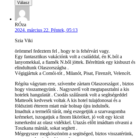
Válasz
RÓza
2024. március 22. Péntek, 05:13
Szia Viki
örömmel fedeztem fel , hogy te is fehérvári vagy.
Egy fantasztikus vakációnk volt a családdal, én K.ból a
lanyomekkal, a fiamék N.ből jöttek. Béreltünk egy kisbuszt és
elindultunk Olaszországba .
Végigjártuk a Comói-tót , Milanót, Pisat, Firenzét, Velencèt.
Régóta vágytam erre, szívembe zàrtam Olaszországot , biztos
hogy visszamegyünk . Nagyszerű volt megtapasztalni a kis
hotelek hangulatát . Csodás szálàsunk volt a segítségeddel
Matteoék kedvesek voltak A kis hotel tulajdonosai és a
földszinti étterem miatt már holnap újra indulnék.
Imadtuk a termelői túrát, még eszegetjük a szarvasgomba
krémeket, iszogatjuk a finom liköröket, jó volt egy kicsit
ismerkedni az olasz vidékkel. Utazás előtt imádtam olvasni a
Toszkana mániát, sokat segített .
Mégegyszer megköszönöm a segitséged, biztos visszatérünk,