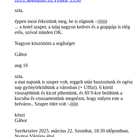
szia,
éppen most érkeztünk meg, be is rúgtunk -:))))))
... a hotel szuper, a tulaj nagyon kedves és a grappája is elég
erős, szóval minden OK.
Nagyon köszönöm a segítséget
Gábor
aug 16
szia,
a mai napunk is szuper volt, reggeli után buszoztunk és egész
nap gyönyörködtünk a városban (+ Uffizi). 6 körül
visszajöttünk és kicsit pihentünk, és fél 9-kor beültünk a
kocsiba és visszamentünk megnézni, hogy milyen este a
belváros.. Szuper ötlet volt :-)))))
köszi
Gábor
Szerkesztve 2025. március 22. Szombat, 18:39 időpontban,
Nyitrai Viktória által.