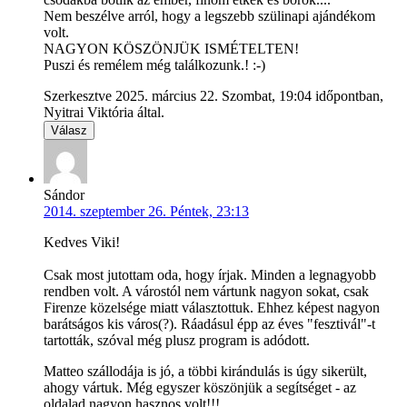
Nem beszélve arról, hogy a legszebb szülinapi ajándékom
volt.
NAGYON KÖSZÖNJÜK ISMÉTELTEN!
Puszi és remélem még találkozunk.! :-)
Szerkesztve 2025. március 22. Szombat, 19:04 időpontban,
Nyitrai Viktória által.
Válasz
Sándor
2014. szeptember 26. Péntek, 23:13
Kedves Viki!
Csak most jutottam oda, hogy írjak. Minden a legnagyobb
rendben volt. A várostól nem vártunk nagyon sokat, csak
Firenze közelsége miatt választottuk. Ehhez képest nagyon
barátságos kis város(?). Ráadásul épp az éves "fesztivál"-t
tartották, szóval még plusz program is adódott.
Matteo szállodája is jó, a többi kirándulás is úgy sikerült,
ahogy vártuk. Még egyszer köszönjük a segítséget - az
oldalad nagyon hasznos volt!!!