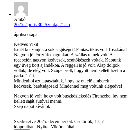
Anikó
2025. április 30. Szerda, 21:25
áprilisi csapat
Kedves Viki!
Ismét köszönjük a sok segítséget! Fantasztikus volt Toszkána!
Nagyon jól éreztük magunkat! A szállás remek volt. A
recepción nagyon kedvesek, segítőkészek voltak. Kaptunk
egy üveg bort ajándékba. A reggeli is jó volt. Alap dolgok
voltak, de elég volt. Szuper volt, hogy itt nem kellett fizetni a
parkolásért.
Mindenhol azt tapasztaltuk, hogy az ott élő emberek
kedvesek, barátságosak! Mindennel meg voltunk elégedve!
Nagyon jó volt, hogy volt buszközlekedés Firenzébe, így nem
kellett saját autóval menni.
Szép napot kívánok!
Szerkesztve 2025. december 04. Csütörtök, 17:51
időpontban, Nyitrai Viktória által.