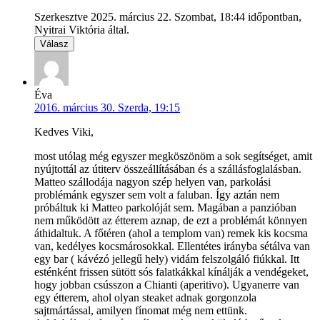
Szerkesztve 2025. március 22. Szombat, 18:44 időpontban,
Nyitrai Viktória által.
Válasz
Éva
2016. március 30. Szerda, 19:15
Kedves Viki,
most utólag még egyszer megköszönöm a sok segítséget, amit
nyújtottál az útiterv összeállításában és a szállásfoglalásban.
Matteo szállodája nagyon szép helyen van, parkolási
problémánk egyszer sem volt a faluban. Így aztán nem
próbáltuk ki Matteo parkolóját sem. Magában a panzióban
nem működött az étterem aznap, de ezt a problémát könnyen
áthidaltuk. A főtéren (ahol a templom van) remek kis kocsma
van, kedélyes kocsmárosokkal. Ellentétes irányba sétálva van
egy bar ( kávézó jellegű hely) vidám felszolgáló fiúkkal. Itt
esténként frissen sütött sós falatkákkal kínálják a vendégeket,
hogy jobban csússzon a Chianti (aperitivo). Ugyanerre van
egy étterem, ahol olyan steaket adnak gorgonzola
sajtmártással, amilyen fínomat még nem ettünk.