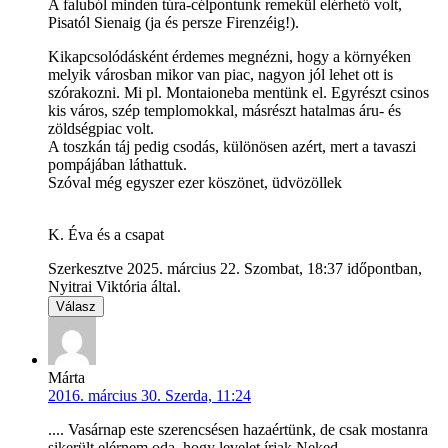
A faluból minden túra-célpontunk remekül elérhető volt,
Pisatól Sienaig (ja és persze Firenzéig!).
Kikapcsolódásként érdemes megnézni, hogy a környéken
melyik városban mikor van piac, nagyon jól lehet ott is
szórakozni. Mi pl. Montaioneba mentünk el. Egyrészt csinos
kis város, szép templomokkal, másrészt hatalmas áru- és
zöldségpiac volt.
A toszkán táj pedig csodás, különösen azért, mert a tavaszi
pompájában láthattuk.
Szóval még egyszer ezer köszönet, üdvözöllek
K. Éva és a csapat
Szerkesztve 2025. március 22. Szombat, 18:37 időpontban,
Nyitrai Viktória által.
Válasz
Márta
2016. március 30. Szerda, 11:24
.... Vasárnap este szerencsésen hazaértünk, de csak mostanra
sikerült elérnem oda, hogy levelet írjak Neked.