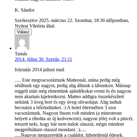
K. Sándor
Szerkesztve 2025. március 22. Szombat, 18:36 időpontban,
Nyitrai Viktória által.
Válasz
Tamás
2014. július 30. Szerda, 21:11
folytatás 2014 juliusi mail
..... Este megvacsoráztunk Matteonál, utána pedig még
sétáltunk egy nagyot, pedig alig álltunk a lábunkon. Másnap
reggeli után még elmentünk ajándékokat venni és én nagyon
nem akartam kijelentkezni. Matteo addigra összekészített
nekünk 3 üveg bort és egy üveg olivaolajat. Alig tudtuk
becsukni a bőröndünket. :) A hotel éttermében 3 szor
vacsoráztunk. Nagyon finom volt minden (a minestrone
helyett a ribolita az új kedvencem), nagyon jófej volt a pincér,
tetszett neki, hogy bár nem tudok olaszul, mégis mindent
megpróbáltam olaszul mondani. :).....
.....Nagyon megszerettük a családot, hihetetlenül édesek.