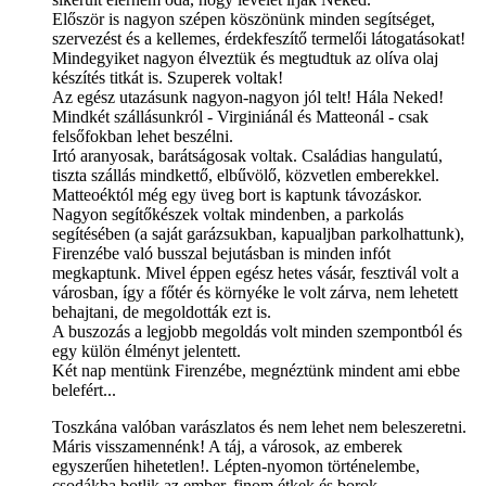
Először is nagyon szépen köszönünk minden segítséget,
szervezést és a kellemes, érdekfeszítő termelői látogatásokat!
Mindegyiket nagyon élveztük és megtudtuk az olíva olaj
készítés titkát is. Szuperek voltak!
Az egész utazásunk nagyon-nagyon jól telt! Hála Neked!
Mindkét szállásunkról - Virginiánál és Matteonál - csak
felsőfokban lehet beszélni.
Irtó aranyosak, barátságosak voltak. Családias hangulatú,
tiszta szállás mindkettő, elbűvölő, közvetlen emberekkel.
Matteoéktól még egy üveg bort is kaptunk távozáskor.
Nagyon segítőkészek voltak mindenben, a parkolás
segítésében (a saját garázsukban, kapualjban parkolhattunk),
Firenzébe való busszal bejutásban is minden infót
megkaptunk. Mivel éppen egész hetes vásár, fesztivál volt a
városban, így a főtér és környéke le volt zárva, nem lehetett
behajtani, de megoldották ezt is.
A buszozás a legjobb megoldás volt minden szempontból és
egy külön élményt jelentett.
Két nap mentünk Firenzébe, megnéztünk mindent ami ebbe
belefért...
Toszkána valóban varászlatos és nem lehet nem beleszeretni.
Máris visszamennénk! A táj, a városok, az emberek
egyszerűen hihetetlen!. Lépten-nyomon történelembe,
csodákba botlik az ember, finom étkek és borok....