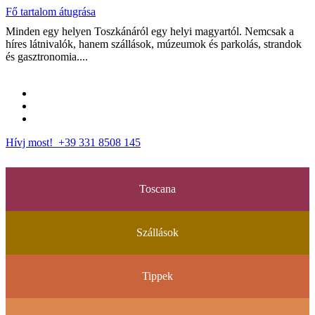
Fő tartalom átugrása
Minden egy helyen Toszkánáról egy helyi magyartól. Nemcsak a
híres látnivalók, hanem szállások, múzeumok és parkolás, strandok
és gasztronomia....
Hívj most! +39 331 8508 145
Toscana
Szállások
Tippek