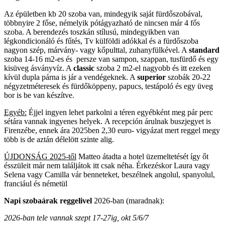
Az épületben kb 20 szoba van, mindegyik saját fürdőszobával,
többnyire 2 főse, némelyik pótágyazható de nincsen már 4 fős
szoba. A berendezés toszkán stílusú, mindegyikben van
légkondicionáló és fűtés, Tv külföldi adókkal és a fürdőszoba
nagyon szép, márvány- vagy kőpulttal, zuhanyfülkével. A
standard
szoba 14-16 m2-es és persze van sampon, szappan, tusfürdő és egy
kisüveg ásványvíz. A
classic
szoba 2 m2-el nagyobb és itt ezeken
kívül dupla párna is jár a vendégeknek. A
superior
szobák 20-22
négyzetméteresek és fürdőköppeny, papucs, testápoló és egy üveg
bor is be van készítve.
Egyéb:
Éjjel ingyen lehet parkolni a téren egyébként meg pár perc
sétára vannak ingyenes helyek. A recepción árulnak buszjegyet is
Firenzébe, ennek ára 2025ben 2,30 euro- vigyázat mert reggel megy
több is de aztán délelött szinte alig.
ÚJDONSÁG 2025-től
Matteo átadta a hotel üzemeltetését így őt
ésszüleit már nem találjátok itt csak néha. Érkezéskor Laura vagy
Selena vagy Camilla vár benneteket, beszélnek angolul, spanyolul,
franciául és németül
Napi szobaárak reggelivel
2026-ban (maradnak):
2026-ban tele vannak szept 17-27ig, okt 5/6/7