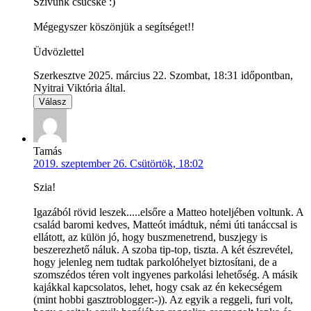
Szívünk csücske :)
Mégegyszer köszönjük a segítséget!!
Üdvözlettel
Szerkesztve 2025. március 22. Szombat, 18:31 időpontban,
Nyitrai Viktória által.
Válasz
Tamás
2019. szeptember 26. Csütörtök, 18:02
Szia!
Igazából rövid leszek.....elsőre a Matteo hoteljében voltunk. A
család baromi kedves, Matteót imádtuk, némi úti tanáccsal is
ellátott, az külön jó, hogy buszmenetrend, buszjegy is
beszerezhető náluk. A szoba tip-top, tiszta. A két észrevétel,
hogy jelenleg nem tudtak parkolóhelyet biztosítani, de a
szomszédos téren volt ingyenes parkolási lehetőség. A másik
kajákkal kapcsolatos, lehet, hogy csak az én kekecségem
(mint hobbi gasztroblogger:-)). Az egyik a reggeli, furi volt,