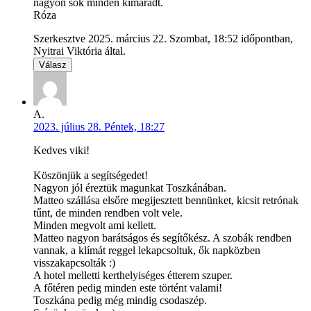
nagyon sok minden kimaradt.
Róza
Szerkesztve 2025. március 22. Szombat, 18:52 időpontban,
Nyitrai Viktória által.
Válasz
A.
2023. július 28. Péntek, 18:27
Kedves viki!
Köszönjük a segítségedet!
Nagyon jól éreztük magunkat Toszkánában.
Matteo szállása elsőre megijesztett bennünket, kicsit retrónak
tűnt, de minden rendben volt vele.
Minden megvolt ami kellett.
Matteo nagyon barátságos és segítőkész. A szobák rendben
vannak, a klímát reggel lekapcsoltuk, ők napközben
visszakapcsolták :)
A hotel melletti kerthelyiséges étterem szuper.
A főtéren pedig minden este történt valami!
Toszkána pedig még mindig csodaszép.