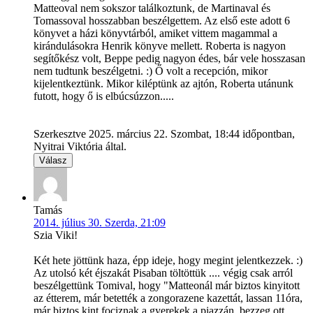
Matteoval nem sokszor találkoztunk, de Martinaval és
Tomassoval hosszabban beszélgettem. Az első este adott 6
könyvet a házi könyvtárból, amiket vittem magammal a
kirándulásokra Henrik könyve mellett. Roberta is nagyon
segítőkész volt, Beppe pedig nagyon édes, bár vele hosszasan
nem tudtunk beszélgetni. :) Ő volt a recepción, mikor
kijelentkeztünk. Mikor kiléptünk az ajtón, Roberta utánunk
futott, hogy ő is elbúcsúzzon.....
Szerkesztve 2025. március 22. Szombat, 18:44 időpontban,
Nyitrai Viktória által.
Válasz
Tamás
2014. július 30. Szerda, 21:09
Szia Viki!
Két hete jöttünk haza, épp ideje, hogy megint jelentkezzek. :)
Az utolsó két éjszakát Pisaban töltöttük .... végig csak arról
beszélgettünk Tomival, hogy "Matteonál már biztos kinyitott
az étterem, már betették a zongorazene kazettát, lassan 11óra,
már biztos kint fociznak a gyerekek a piazzán, bezzeg ott