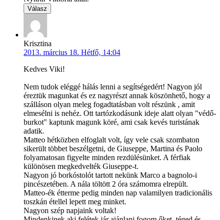
Válasz
Krisztina
2013. március 18. Hétfő, 14:04
Kedves Viki!
Nem tudok eléggé hálás lenni a segítségedért! Nagyon jól
éreztük magunkat és ez nagyrészt annak köszönhető, hogy a
szálláson olyan meleg fogadtatásban volt részünk , amit
elmesélni is nehéz. Ott tartózkodásunk ideje alatt olyan "védő-
burkot" kaptunk magunk köré, ami csak kevés turistának
adatik.
Matteo hétközben elfoglalt volt, így vele csak szombaton
sikerült többet beszélgetni, de Giuseppe, Martina és Paolo
folyamatosan figyelte minden rezdülésünket. A férfiak
különösen megkedvelték Giuseppe-t.
Nagyon jó borkóstolót tartott nekünk Marco a bagnolo-i
pincészetében. A nála töltött 2 óra számomra elrepült.
Matteo-ék étterme pedig minden nap valamilyen tradicionális
toszkán étellel lepett meg minket.
Nagyon szép napjaink voltak!
Mindenkinek aki felétek jár ajánlani fogom őket, téged és