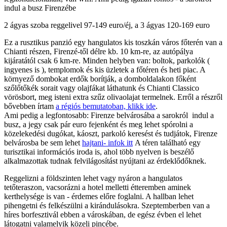
indul a busz Firenzébe
2 ágyas szoba reggelivel 97-149 euro/éj, a 3 ágyas 120-169 euro
Ez a rusztikus panzió egy hangulatos kis toszkán város főterén van a
Chianti részen, Firenzé-től délre kb. 10 km-re, az autópálya
kijáratától csak 6 km-re. Minden helyben van: boltok, parkolók (
ingyenes is ), templomok és kis üzletek a főtéren és heti piac. A
környező dombokat erdők borítják, a domboldalakon főként
szőlőtőkék sorait vagy olajfákat láthatunk és Chianti Classico
vörösbort, meg isteni extra szűz olivaolajat termelnek. Erről a részről
bővebben írtam
a régiós bemutatoban, klikk ide
.
Ami pedig a legfontosabb: Firenze belvárosába a sarokról indul a
busz, a jegy csak pár euro fejenként és meg lehet spórolni a
közelekedési dugókat, káoszt, parkoló keresést és tudjátok, Firenze
belvárosba be sem lehet
hajtani- infok itt
A téren található egy
turisztikai információs iroda is, ahol több nyelven is beszélő
alkalmazottak tudnak felvilágosítást nyújtani az érdeklődőknek.
Reggelizni a földszinten lehet vagy nyáron a hangulatos
tetőteraszon, vacsorázni a hotel melletti étteremben aminek
kerthelysége is van - érdemes előre foglalni. A hallban lehet
pihengetni és felkészülni a kirándulásokra. Szeptemberben van a
híres borfesztivál ebben a városkában, de egész évben el lehet
látogatni valamelyik közeli pincébe.