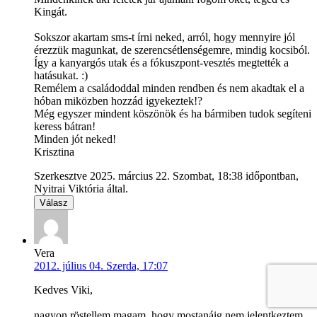
Kingát.
Sokszor akartam sms-t írni neked, arról, hogy mennyire jól
érezzük magunkat, de szerencsétlenségemre, mindig kocsiból.
Így a kanyargós utak és a fókuszpont-vesztés megtették a
hatásukat. :)
Remélem a családoddal minden rendben és nem akadtak el a
hóban miközben hozzád igyekeztek!?
Még egyszer mindent köszönök és ha bármiben tudok segíteni
keress bátran!
Minden jót neked!
Krisztina
Szerkesztve 2025. március 22. Szombat, 18:38 időpontban,
Nyitrai Viktória által.
Válasz
Vera
2012. július 04. Szerda, 17:07
Kedves Viki,
nagyon röstellem magam, hogy mostanáig nem jelentkeztem,