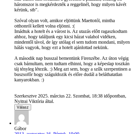
háromszor is megkérdezték a reggelinél, hogy milyen kávét
kérünk, stb".
Szóval olyan volt, amikor eljöttünk Maettotól, mintha
otthonról kellett volna eljönni. :(
Imádtuk a hotelt és a várost is. Az utazás előtt ragaszkodtam
ahhoz, hogy találjunk egy kicsi házat valahol vidéken,
mindentől távol, de így utólag el sem tudom mondani, milyen
hálás vagyok, hogy ezt a hotelt ajánlottad nekünk.
A második nap busszal bementünk Firenzébe. Az úton végig
csak bámultam, nem tudtam elhinni, hogy a képeslap toszkán
táj tényleg létezik. :) Meg azt sem, hogy a szűk szerpentinen a
buszsofőr hogy száguldozik és előre dudál a beláthatatlan
kanyarokban. :)
Szerkesztve 2025. március 22. Szombat, 18:38 időpontban,
Nyitrai Viktória által.
Válasz
Gábor
2013. augusztus 16. Péntek, 19:00