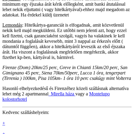
minimum egy éjszaka árát kérik előlegként, amit banki átutalással
lehet nekik eljuttatni ( vagy hitelkártyával)-ehhez majd megadom az
adatokat. Ha érdekel küldj üzenetet
Lemondás
:
Hitelkártya-garanciát is elfogadnak, amit közvetlenül
nekik kell majd megküldeni. Ez utóbbi nem jelenti azt, hogy ezzel
kell fizetni, csak garanciaként szolgál, vagyis ha valakinek le kell
mondania a foglalását kevesebb, mint 3 nappal az érkezés előtt (
dátumtól függően), akkor a hitelkártyáról leveszik az első éjszaka
árát. Ha viszont a foglalásnak megfelelően megérkezik, akkor
fizethet kp-ben, kártyával is, bármivel.
Firenze (Dom) 20km/25 perc, Greve in Chianti 15km/20 perc, San
Gimignano 45 perc, Siena 70km/50perc, Lucca 1 óra, tengerpart
(Tirrenia ) 100km, Pisa 105km- 1 óra 10 perc csakúgy mint Volterra
Hasonló elhelyezkedésű és Firenzéhez közeli szállásnak alternatíva
lehet még 2 apartmannal
Mirella háza
vagy a
Montelupo
kolostorhotel
Kedvenc szálláshelyeim:
+
+