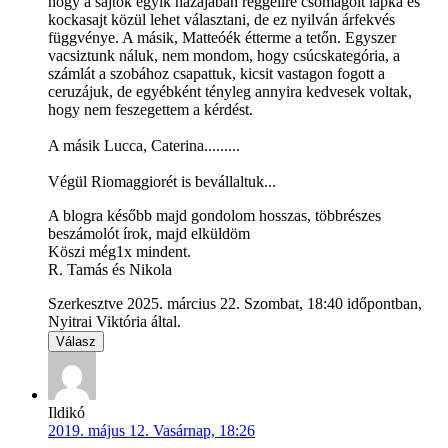
hogy a sajtok egyik hazájában reggelire csomagolt lapka és
kockasajt közül lehet választani, de ez nyilván árfekvés
függvénye. A másik, Matteóék étterme a tetőn. Egyszer
vacsiztunk náluk, nem mondom, hogy csúcskategória, a
számlát a szobához csapattuk, kicsit vastagon fogott a
ceruzájuk, de egyébként tényleg annyira kedvesek voltak,
hogy nem feszegettem a kérdést.
A másik Lucca, Caterina.........
Végül Riomaggiorét is bevállaltuk...
A blogra később majd gondolom hosszas, többrészes
beszámolót írok, majd elküldöm
Köszi még1x mindent.
R. Tamás és Nikola
Szerkesztve 2025. március 22. Szombat, 18:40 időpontban,
Nyitrai Viktória által.
Válasz
Ildikó
2019. május 12. Vasárnap, 18:26