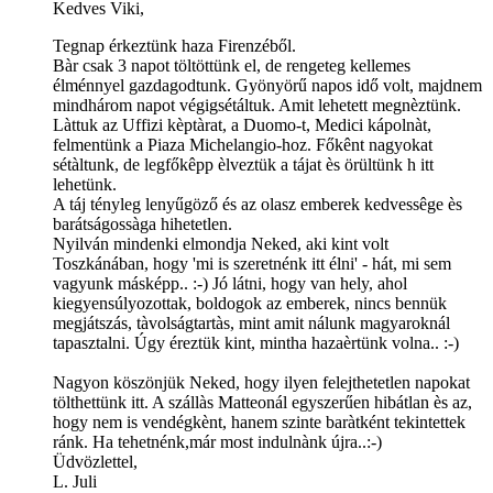
Kedves Viki,
Tegnap érkeztünk haza Firenzéből.
Bàr csak 3 napot töltöttünk el, de rengeteg kellemes
élménnyel gazdagodtunk. Gyönyörű napos idő volt, majdnem
mindhárom napot végigsétáltuk. Amit lehetett megnèztünk.
Làttuk az Uffizi kèptàrat, a Duomo-t, Medici kápolnàt,
felmentünk a Piaza Michelangio-hoz. Főkênt nagyokat
sétàltunk, de legfőkêpp èlveztük a tájat ès örültünk h itt
lehetünk.
A táj tényleg lenyűgöző és az olasz emberek kedvessêge ès
barátságossàga hihetetlen.
Nyilván mindenki elmondja Neked, aki kint volt
Toszkánában, hogy 'mi is szeretnénk itt élni' - hát, mi sem
vagyunk másképp.. :-) Jó látni, hogy van hely, ahol
kiegyensúlyozottak, boldogok az emberek, nincs bennük
megjátszás, tàvolságtartàs, mint amit nálunk magyaroknál
tapasztalni. Úgy éreztük kint, mintha hazaèrtünk volna.. :-)
Nagyon köszönjük Neked, hogy ilyen felejthetetlen napokat
tölthettünk itt. A szállàs Matteonál egyszerűen hibátlan ès az,
hogy nem is vendégkènt, hanem szinte baràtként tekintettek
ránk. Ha tehetnénk,már most indulnànk újra..:-)
Üdvözlettel,
L. Juli