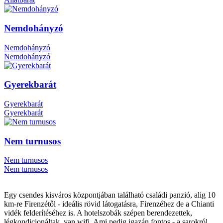
Nemdohányzó
Nemdohányzó
Nemdohányzó
Gyerekbarát
Gyerekbarát
Gyerekbarát
Nem turnusos
Nem turnusos
Nem turnusos
Egy csendes kisváros központjában található családi panzió, alig 10
km-re Firenzétől - ideális rövid látogatásra, Firenzéhez de a Chianti
vidék felderítéséhez is. A hotelszobák szépen berendezettek,
légkondicionáltak, van wifi. Ami pedig igazán fontos - a sarokról