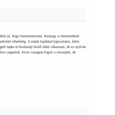
 külön jó, hogy buszmenetrend, buszjegy is beszerezhető
arkolási lehetőség. A másik kajákkal kapcsolatos, lehet,
olt lapka és kockasajt közül lehet választani, de ez nyilván
z csapattuk, kicsit vastagon fogott a ceruzájuk, de