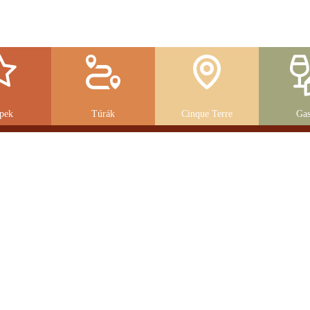
pek
Túrák
Cinque Terre
Gas