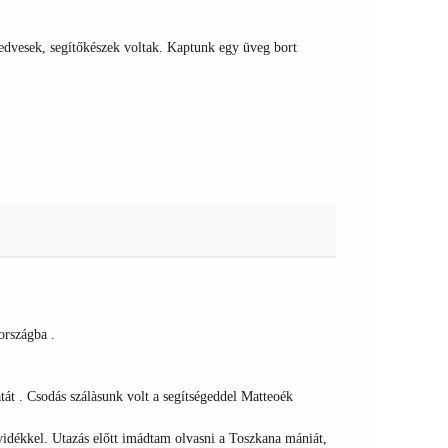
kedvesek, segítőkészek voltak. Kaptunk egy üveg bort
országba .
át . Csodás szálàsunk volt a segítségeddel Matteoék
 vidékkel. Utazás előtt imádtam olvasni a Toszkana mániát,