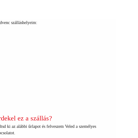
dvenc szálláshelyeim:
+
+
+
+
+
+
+
+
+
+
+
+
+
+
+
+
+
+
+
+
+
+
+
+
+
+
+
+
+
+
+
+
+
+
+
+
+
+
rdekel ez a szállás?
tsd ki az alábbi űrlapot és felveszem Veled a személyes
csolatot.