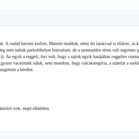
unk. A család baromi kedves, Matteót imádtuk, némi úti tanáccsal is ellátott, az
enleg nem tudtak parkolóhelyet biztosítani, de a szomszédos téren volt ingyenes p
. Az egyik a reggeli, furi volt, hogy a sajtok egyik hazájában reggelire csomag
Egyszer vacsiztunk náluk, nem mondom, hogy csúcskategória, a számlát a szobáho
zegettem a kérdést.
zámolót írok, majd elküldöm