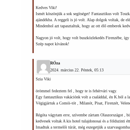
Kedves Viki!
Ismét köszönjük a sok segítséget! Fantasztikus volt Tos
ajándékba. A reggeli is jó volt. Alap dolgok voltak, de elé
Mindenhol azt tapasztaltuk, hogy az ott élő emberek ked
Nagyon jó volt, hogy volt buszközlekedés Firenzébe, így 
Szép napot kívánok!
RÓza
2024. március 22. Péntek, 05:13
Szia Viki
örömmel fedeztem fel , hogy te is fehérvári vagy.
Egy fantasztikus vakációnk volt a családdal, én K.ból a 
Végigjártuk a Comói-tót , Milanót, Pisat, Firenzét, Velen
Régóta vágytam erre, szívembe zàrtam Olaszországot , biz
kedvesek voltak A kis hotel tulajdonosai és a földszinti 
Imadtuk a termelői túrát, még eszegetjük a szarvasgomba 