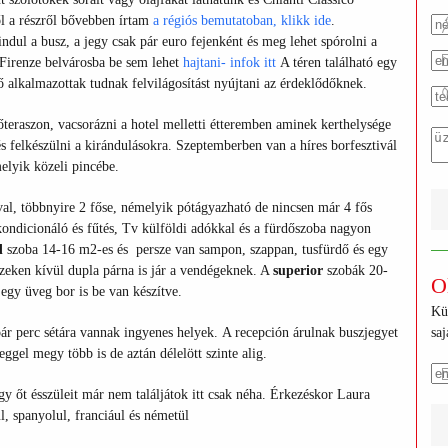
ől a részről bővebben írtam
a régiós bemutatoban, klikk ide
.
ndul a busz, a jegy csak pár euro fejenként és meg lehet spórolni a
, Firenze belvárosba be sem lehet
hajtani- infok itt
A téren található egy
élő alkalmazottak tudnak felvilágosítást nyújtani az érdeklődőknek.
őteraszon, vacsorázni a hotel melletti étteremben aminek kerthelysége
és felkészülni a kirándulásokra. Szeptemberben van a híres borfesztivál
melyik közeli pincébe.
al, többnyire 2 főse, némelyik pótágyazható de nincsen már 4 fős
kondicionáló és fűtés, Tv külföldi adókkal és a fürdőszoba nagyon
d
szoba 14-16 m2-es és persze van sampon, szappan, tusfürdő és egy
zeken kívül dupla párna is jár a vendégeknek. A
superior
szobák 20-
O
egy üveg bor is be van készítve.
Kü
ár perc sétára vannak ingyenes helyek. A recepción árulnak buszjegyet
sa
ggel megy több is de aztán délelött szinte alig.
gy őt ésszüleit már nem találjátok itt csak néha. Érkezéskor Laura
, spanyolul, franciául és németül