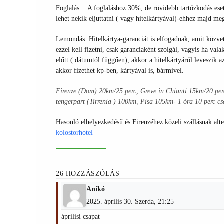
Foglalás:
A foglaláshoz 30%, de rövidebb tartózkodás eset
lehet nekik eljuttatni ( vagy hitelkártyával)-ehhez majd m
Lemondás
:
Hitelkártya-garanciát is elfogadnak, amit közve
ezzel kell fizetni, csak garanciaként szolgál, vagyis ha val
előtt ( dátumtól függően), akkor a hitelkártyáról leveszik 
akkor fizethet kp-ben, kártyával is, bármivel.
Firenze (Dom) 20km/25 perc, Greve in Chianti 15km/20 per
tengerpart (Tirrenia ) 100km, Pisa 105km- 1 óra 10 perc cs
Hasonló elhelyezkedésű és Firenzéhez közeli szállásnak alt
kolostorhotel
26 HOZZÁSZÓLÁS
Anikó
2025. április 30. Szerda, 21:25
áprilisi csapat