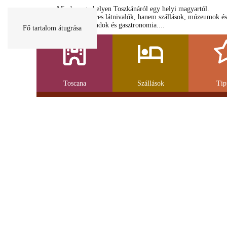
Minden egy helyen Toszkánáról egy helyi magyartól.
Nemcsak a híres látnivalók, hanem szállások, múzeumok és
parkolás, strandok és gasztronomia....
Fő tartalom átugrása
Toscana
Szállások
Tip