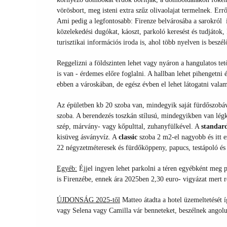
vörösbort, meg isteni extra szűz olivaolajat termelnek. Err
Ami pedig a legfontosabb: Firenze belvárosába a sarokról i
közelekedési dugókat, káoszt, parkoló keresést és tudjátok
turisztikai információs iroda is, ahol több nyelven is besz
Reggelizni a földszinten lehet vagy nyáron a hangulatos tet
is van - érdemes előre foglalni. A hallban lehet pihengetni 
ebben a városkában, de egész évben el lehet látogatni vala
Az épületben kb 20 szoba van, mindegyik saját fürdőszobáv
szoba. A berendezés toszkán stílusú, mindegyikben van lég
szép, márvány- vagy kőpulttal, zuhanyfülkével. A
standar
kisüveg ásványvíz. A
classic
szoba 2 m2-el nagyobb és itt e
22 négyzetméteresek és fürdőköppeny, papucs, testápoló és 
Egyéb:
Éjjel ingyen lehet parkolni a téren egyébként meg p
is Firenzébe, ennek ára 2025ben 2,30 euro- vigyázat mert re
ÚJDONSÁG 2025-től
Matteo átadta a hotel üzemeltetését í
vagy Selena vagy Camilla vár benneteket, beszélnek angolul