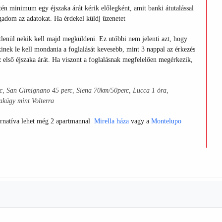
én minimum egy éjszaka árát kérik előlegként, amit banki átutalással
egadom az adatokat. Ha érdekel küldj üzenetet
tlenül nekik kell majd megküldeni. Ez utóbbi nem jelenti azt, hogy
akinek le kell mondania a foglalását kevesebb, mint 3 nappal az érkezés
az első éjszaka árát. Ha viszont a foglalásnak megfelelően megérkezik,
c, San Gimignano 45 perc, Siena 70km/50perc, Lucca 1 óra,
akúgy mint Volterra
ernatíva lehet még 2 apartmannal
Mirella háza
vagy a
Montelupo