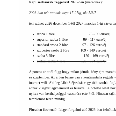
Napi szobaárak reggelivel
2026-ban (maradnak):
2026-ban tele vannak szept 17-27ig, okt 5/6/7
téli szünet 2026 december 1-től 2027 március 1-ig zárva ta
szoba 1 főre 75 - 99 euro/éj
superior szoba 1 főre 89 - 117 euro/éj
standard szoba 2 főre 97 - 126 euro/éj
szuperior szoba 2 főre 109 - 149 euro/éj
szoba 3 főre 120 - 169 euro/éj
családi szoba 4 főre 126 - 184 euro/éj
A pontos ár attól függ hogy mikor jöttök, hány éjre maradt
és szeptember. Az árban benne van a kontinentális reggeli v
internet wifi. Aki legalább 3 éjszakát vagy több szobát f
adnak kiságyat ágyneművel és huzattal. A hotelbe lehet ho
nyitva van kerthelységgel vacsorára este 7től. Nincsen sajá
templomos téren mindig.
Pluszban fizetendő
Idegenforgalmi adó 2025-ben felnőttek