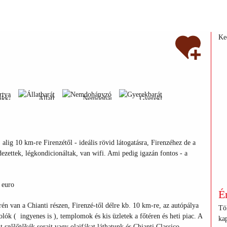
Ke
ankkártya
Állatbarát
Nemdohányzó
Gyerekbarát
nkkártya
Állatbarát
Nemdohányzó
Gyerekbarát
nkkártya
Állatbarát
Nemdohányzó
Gyerekbarát
alig 10 km-re Firenzétől - ideális rövid látogatásra, Firenzéhez de a
dezettek, légkondicionáltak, van wifi. Ami pedig igazán fontos - a
 euro
É
rén van a Chianti részen, Firenzé-től délre kb. 10 km-re, az autópálya
Töl
lók ( ingyenes is ), templomok és kis üzletek a főtéren és heti piac. A
kap
szőlőtőkék sorait vagy olajfákat láthatunk és Chianti Classico