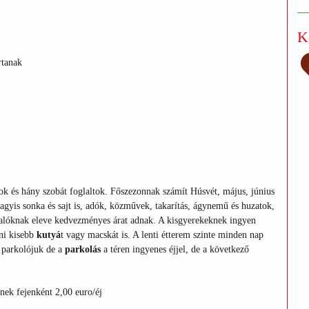
K
rtanak
ok és hány szobát foglaltok. Főszezonnak számít Húsvét, május, június
agyis sonka és sajt is, adók, közművek, takarítás, ágynemű és huzatok,
oglalóknak eleve kedvezményes árat adnak. A kisgyerekeknek ingyen
zni kisebb
kutyá
t vagy macskát is. A lenti étterem szinte minden nap
t parkolójuk de a
parkolás
a téren ingyenes éjjel, de a következő
nek fejenként 2,00 euro/éj