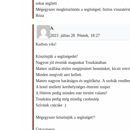
sokat segített .
Mégegyszer megköszönöm a segitséged, biztos visszatér
Róza
A.
2023. július 28. Péntek, 18:27
Kedves viki!
Köszönjük a segítségedet!
Nagyon jól éreztük magunkat Toszkánában.
Matteo szállása elsőre megijesztett bennünket, kicsit retr
Minden megvolt ami kellett.
Matteo nagyon barátságos és segítőkész. A szobák rendben
A hotel melletti kerthelyiséges étterem szuper.
A főtéren pedig minden este történt valami!
Toszkána pedig még mindig csodaszép.
Szívünk csücske :)
Mégegyszer köszönjük a segítséget!!
Üdvözlettel