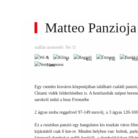
Matteo Panzioja
Wi-
Nem
fi
Klíma
Reggeli
Étterem
B
szállás azonosító: No 11
turnusos
Wi-
Klíma
Reggeli
Étterem
Ba
fi
Nem
Klíma
Reggeli
Étterem
Ba
turnusos
Wi-
fi
Nem
Egy csendes kisváros központjában található családi panzió, 
turnusos
Chianti vidék felderítéséhez is. A hotelszobák szépen beren
sarokról indul a busz Firenzébe
2 ágyas szoba reggelivel 97-149 euro/éj, a 3 ágyas 120-169
Ez a rusztikus panzió egy hangulatos kis toszkán város főte
kijáratától csak 6 km-re. Minden helyben van: boltok, parko
környező dombokat erdők borítják, a domboldalakon főként 