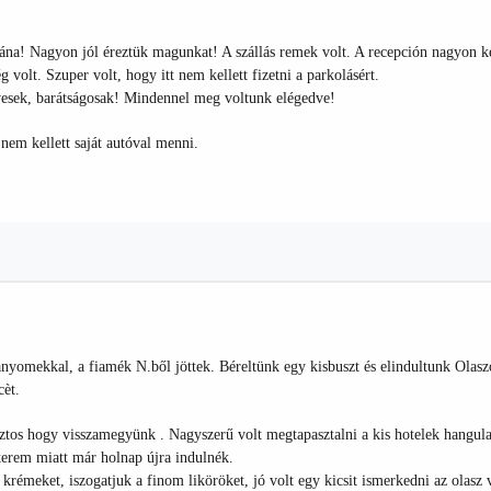
zkána! Nagyon jól éreztük magunkat! A szállás remek volt. A recepción nagyon 
g volt. Szuper volt, hogy itt nem kellett fizetni a parkolásért.
vesek, barátságosak! Mindennel meg voltunk elégedve!
nem kellett saját autóval menni.
lanyomekkal, a fiamék N.ből jöttek. Béreltünk egy kisbuszt és elindultunk Olasz
cèt.
tos hogy visszamegyünk . Nagyszerű volt megtapasztalni a kis hotelek hangulat
étterem miatt már holnap újra indulnék.
krémeket, iszogatjuk a finom liköröket, jó volt egy kicsit ismerkedni az olasz