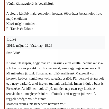
Végül Riomaggiorét is bevállaltuk...
A blogra később majd gondolom hosszas, többrészes beszámolót írok,
majd elküldöm
Köszi még1x mindent.
R. Tamás és Nikola
Ildikó
2019. május 12. Vasárnap, 18:26
Szia Viki!
Köszönjük szépen, hogy már az utazásunk előtt elláttál bennünket sok-
sok hasznos és praktikus információval, ami nagy segítségünkre volt.
Mi májusban jártunk Toscanaban. Első szállásunk Matteonál volt,
korrekt, kedves, segítőkész volt az egész család. Pár percnyi sétára volt
egy nagy parkoló, ahol ingyen tudtunk parkolni. Innen indult a busz is
Firenzébe. Az idő nem volt túl jó, minden nap esett egy kicsit. A
szobánkban - meglepetésünkre - fűtöttek, ami nagyon jól esett. A
reggeli bőséges volt és finom.
Második szállásunk Benedetta házában volt. .....