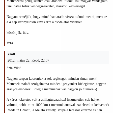
Matteoékról pedig szintén csak áradozni tudok, sok magyar vendéglátó
tanulhatna tőlük vendégszeretetet, alázatot, kedvességet.
Nagyon reméljük, hogy minél hamarabb vissza tudunk menni, mert az
a 4 nap iszonyatosan kevés erre a csodálatos vidékre!
köszönjük, üdv,
Vera
Zsolt
2012. május 22. Kedd, 22:57
Szia Viki!
Nagyon szepen koszonjuk a sok segitseget, minden siman ment!
Matteoek csaladi szolgaltatasa minden igenyunket kielegitette, nagyon
aranyos emberek. Foleg a mammanak van nagyon jo humora:-)
A város tokeletes volt a csillagturazashoz! Eszmeletlen sok helyen
voltunk, tobb, mint 1000 km-t mentunk autoval. Az abszolut kedvencek
Radda in Chianti, a Meleto kastely, Volpaia teraszos etterme es San