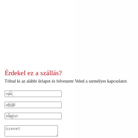
+
+
+
+
+
+
+
+
+
+
+
+
+
+
+
+
+
+
+
+
+
+
+
Érdekel ez a szállás?
Töltsd ki az alábbi űrlapot és felveszem Veled a személyes kapcsolatot.