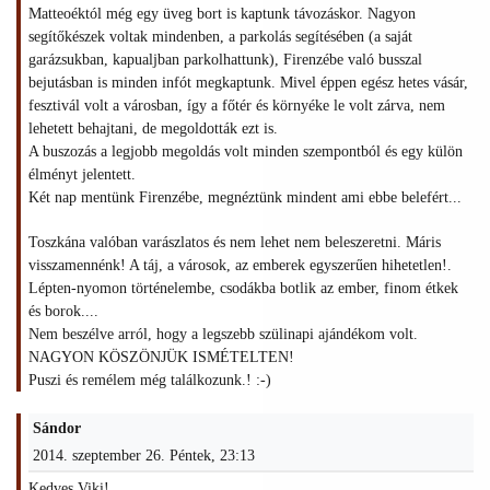
Matteoéktól még egy üveg bort is kaptunk távozáskor. Nagyon
segítőkészek voltak mindenben, a parkolás segítésében (a saját
garázsukban, kapualjban parkolhattunk), Firenzébe való busszal
bejutásban is minden infót megkaptunk. Mivel éppen egész hetes vásár,
fesztivál volt a városban, így a főtér és környéke le volt zárva, nem
lehetett behajtani, de megoldották ezt is.
A buszozás a legjobb megoldás volt minden szempontból és egy külön
élményt jelentett.
Két nap mentünk Firenzébe, megnéztünk mindent ami ebbe belefért...
Toszkána valóban varászlatos és nem lehet nem beleszeretni. Máris
visszamennénk! A táj, a városok, az emberek egyszerűen hihetetlen!.
Lépten-nyomon történelembe, csodákba botlik az ember, finom étkek
és borok....
Nem beszélve arról, hogy a legszebb szülinapi ajándékom volt.
NAGYON KÖSZÖNJÜK ISMÉTELTEN!
Puszi és remélem még találkozunk.! :-)
Sándor
2014. szeptember 26. Péntek, 23:13
Kedves Viki!