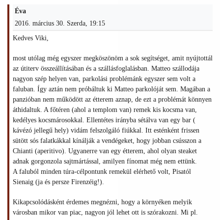
Éva
2016. március 30. Szerda, 19:15
Kedves Viki,
most utólag még egyszer megköszönöm a sok segítséget, amit nyújtottál
az útiterv összeállításában és a szállásfoglalásban. Matteo szállodája
nagyon szép helyen van, parkolási problémánk egyszer sem volt a
faluban. Így aztán nem próbáltuk ki Matteo parkolóját sem. Magában a
panzióban nem működött az étterem aznap, de ezt a problémát könnyen
áthidaltuk. A főtéren (ahol a templom van) remek kis kocsma van,
kedélyes kocsmárosokkal. Ellentétes irányba sétálva van egy bar (
kávézó jellegű hely) vidám felszolgáló fiúkkal. Itt esténként frissen
sütött sós falatkákkal kínálják a vendégeket, hogy jobban csússzon a
Chianti (aperitivo). Ugyanerre van egy étterem, ahol olyan steaket
adnak gorgonzola sajtmártással, amilyen fínomat még nem ettünk.
A faluból minden túra-célpontunk remekül elérhető volt, Pisatól
Sienaig (ja és persze Firenzéig!).
Kikapcsolódásként érdemes megnézni, hogy a környéken melyik
városban mikor van piac, nagyon jól lehet ott is szórakozni. Mi pl.