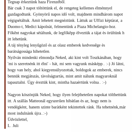
Tegnap érkeztünk haza Firenzéből.
Bàr csak 3 napot töltöttünk el, de rengeteg kellemes élménnyel
gazdagodtunk. Gyönyörű napos idő volt, majdnem mindhárom napot
végigsétáltuk. Amit lehetett megnèztünk. Làttuk az Uffizi kèptàrat, a
Duomo-t, Medici kápolnàt, felmentünk a Piaza Michelangio-hoz.
Főkênt nagyokat sétàltunk, de legfőkêpp èlveztük a tájat ès örültünk h
itt lehetünk.
A táj tényleg lenyűgöző és az olasz emberek kedvessêge ès
barátságossàga hihetetlen.
Nyilván mindenki elmondja Neked, aki kint volt Toszkánában, hogy
'mi is szeretnénk itt élni' - hát, mi sem vagyunk másképp.. :-) Jó látni,
hogy van hely, ahol kiegyensúlyozottak, boldogok az emberek, nincs
bennük megjátszás, tàvolságtartàs, mint amit nálunk magyaroknál
tapasztalni. Úgy éreztük kint, mintha hazaèrtünk volna.. :-)
Nagyon köszönjük Neked, hogy ilyen felejthetetlen napokat tölthettünk
itt. A szállàs Matteonál egyszerűen hibátlan ès az, hogy nem is
vendégkènt, hanem szinte baràtként tekintettek ránk. Ha tehetnénk,már
most indulnànk újra..:-)
Üdvözlettel,
L. Juli