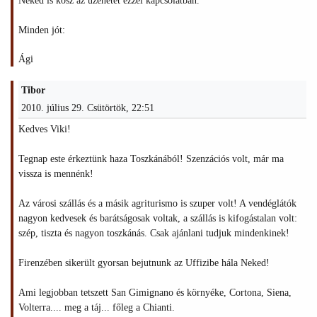
Neked is kösz az üzenetet ezzel kapcsolatban.
Minden jót:
Ági
Tibor
2010. július 29. Csütörtök, 22:51
Kedves Viki!
Tegnap este érkeztünk haza Toszkánából! Szenzációs volt, már ma
vissza is mennénk!
Az városi szállás és a másik agriturismo is szuper volt! A vendéglátók
nagyon kedvesek és barátságosak voltak, a szállás is kifogástalan volt:
szép, tiszta és nagyon toszkánás. Csak ajánlani tudjuk mindenkinek!
Firenzében sikerült gyorsan bejutnunk az Uffizibe hála Neked!
Ami legjobban tetszett San Gimignano és környéke, Cortona, Siena,
Volterra.... meg a táj... főleg a Chianti.