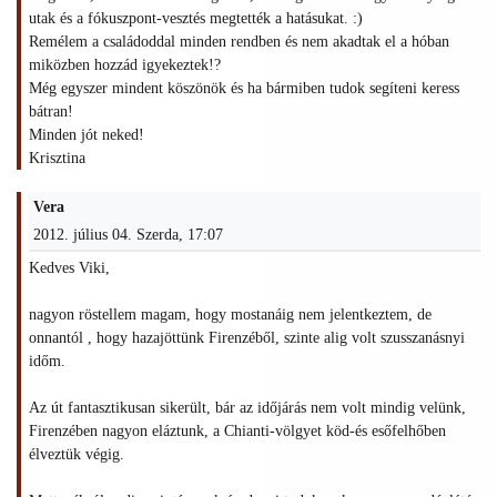
utak és a fókuszpont-vesztés megtették a hatásukat. :)
Remélem a családoddal minden rendben és nem akadtak el a hóban
miközben hozzád igyekeztek!?
Még egyszer mindent köszönök és ha bármiben tudok segíteni keress
bátran!
Minden jót neked!
Krisztina
Vera
2012. július 04. Szerda, 17:07
Kedves Viki,
nagyon röstellem magam, hogy mostanáig nem jelentkeztem, de
onnantól , hogy hazajöttünk Firenzéből, szinte alig volt szusszanásnyi
időm.
Az út fantasztikusan sikerült, bár az időjárás nem volt mindig velünk,
Firenzében nagyon eláztunk, a Chianti-völgyet köd-és esőfelhőben
élveztük végig.