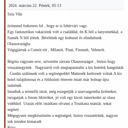
2024. március 22. Péntek, 05:13
Szia Viki
örömmel fedeztem fel , hogy te is fehérvári vagy.
Egy fantasztikus vakációnk volt a családdal, én K.ból a lanyomekkal, a
fiamék N.ből jöttek. Béreltünk egy kisbuszt és elindultunk
Olaszországba .
Végigjártuk a Comói-tót , Milanót, Pisat, Firenzét, Velencèt.
Régóta vágytam erre, szívembe zàrtam Olaszországot , biztos hogy
visszamegyünk . Nagyszerű volt megtapasztalni a kis hotelek hangulatát
. Csodás szálàsunk volt a segítségeddel Matteoék kedvesek voltak A kis
hotel tulajdonosai és a földszinti étterem miatt már holnap újra
indulnék.
Imadtuk a termelői túrát, még eszegetjük a szarvasgomba krémeket,
iszogatjuk a finom liköröket, jó volt egy kicsit ismerkedni az olasz
vidékkel. Utazás előtt imádtam olvasni a Toszkana mániát, sokat
segített .
Mégegyszer megköszönöm a segitséged, biztos visszatérünk, nagyon
sok minden kimaradt.
Róza