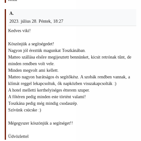
A.
2023. július 28. Péntek, 18:27
Kedves viki!
Köszönjük a segítségedet!
Nagyon jól éreztük magunkat Toszkánában.
Matteo szállása elsőre megijesztett bennünket, kicsit retrónak tűnt, de
minden rendben volt vele.
Minden megvolt ami kellett.
Matteo nagyon barátságos és segítőkész. A szobák rendben vannak, a
klímát reggel lekapcsoltuk, ők napközben visszakapcsolták :)
A hotel melletti kerthelyiséges étterem szuper.
A főtéren pedig minden este történt valami!
Toszkána pedig még mindig csodaszép.
Szívünk csücske :)
Mégegyszer köszönjük a segítséget!!
Üdvözlettel