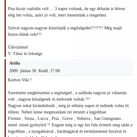
Pisa kicsit csalódás volt ... 3 napot voltunk, de egy délután is bőven
elég lett volna, azért jó volt, mert lementünk a tengerhez.
Szóval nagyon-nagyon köszönjük a segítségedet!!!!!!!! Még majd
biztos élünk vele!!!
Üdvözlettel:
V. Tibor és felesége
Attila
2009. június 30. Kedd, 17:00
Kedves Viki !
Szeretném megköszönni a segítséged , a szálloda nagyon jó választás
volt , nagyon kézségesek és kedvesek voltak !!!
Nagyon sokat kirándultunk , még jó néhány napot el tudtunk volna itt
tölteni. Nehéz lenne megmondani mi tetszett a legjobban
Firenze , Siena , Lucca , Pisa , Greve , Volterra , San Gimignano..
mind -mind gyönyörű !! Engem még is egy kis falu érintett meg talán a
legjobban , a nyugalmával , barátságával és természetesen borával és