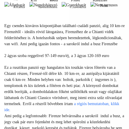
Klíma
Reggeli
Étterem
Bankkártya
fi
Nem
Állatbarát
Nemdohányzó
Gyerekbarát
Klíma
Reggeli
Étterem
Bankkártya
turnusos
Wi-
Állatbarát
Nemdohányzó
Gyerekbarát
fi
Nem
Egy csendes kisváros központjában található családi panzió, alig 10 km-re
turnusos
Firenzétől - ideális rövid látogatásra, Firenzéhez de a Chianti vidék
felderítéséhez is. A hotelszobák szépen berendezettek, légkondicionáltak,
van wifi. Ami pedig igazán fontos - a sarokról indul a busz Firenzébe
2 ágyas szoba reggelivel 97-149 euro/éj, a 3 ágyas 120-169 euro
Ez a rusztikus panzió egy hangulatos kis toszkán város főterén van a
Chianti részen, Firenzé-től délre kb. 10 km-re, az autópálya kijáratától
csak 6 km-re. Minden helyben van: boltok, parkolók ( ingyenes is ),
templomok és kis üzletek a főtéren és heti piac. A környező dombokat
erdők borítják, a domboldalakon főként szőlőtőkék sorait vagy olajfákat
láthatunk és Chianti Classico vörösbort, meg isteni extra szűz olivaolajat
termelnek. Erről a részről bővebben írtam
a régiós bemutatoban, klikk
ide
.
Ami pedig a legfontosabb: Firenze belvárosába a sarokról indul a busz, a
jegy csak pár euro fejenként és meg lehet spórolni a közelekedési
dugókat, káoszt, parkoló keresést és tudjátok, Firenze belvárosba be sem