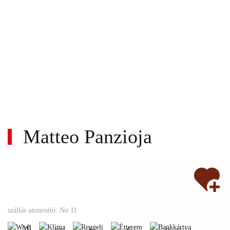
Matteo Panzioja
Wi-
Nem
fi
Klíma
Reggeli
Étterem
Bankkártya
szállás azonosító: No 11
turnusos
Állatbarát
Nemdohányzó
Gyerekbarát
Wi-