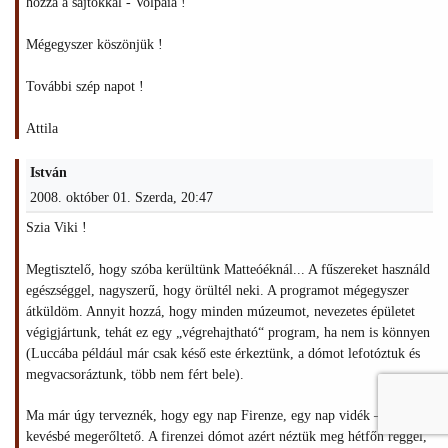
hozzá a sajtokkal - Volpaia !
Mégegyszer köszönjük !
További szép napot !
Attila
István
2008. október 01. Szerda, 20:47
Szia Viki !
Megtisztelő, hogy szóba kerültünk Matteóéknál... A fűszereket használd
egészséggel, nagyszerű, hogy örültél neki. A programot mégegyszer
átküldöm. Annyit hozzá, hogy minden múzeumot, nevezetes épületet
végigjártunk, tehát ez egy „végrehajtható“ program, ha nem is könnyen
(Luccába például már csak késő este érkeztünk, a dómot lefotóztuk és
megvacsoráztunk, több nem fért bele).
Ma már úgy terveznék, hogy egy nap Firenze, egy nap vidék – úgy
kevésbé megerőltető. A firenzei dómot azért néztük meg hétfőn reggel,