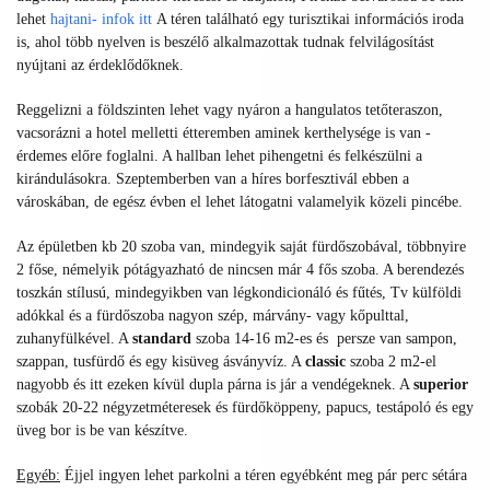
lehet
hajtani- infok itt
A téren található egy turisztikai információs iroda
is, ahol több nyelven is beszélő alkalmazottak tudnak felvilágosítást
nyújtani az érdeklődőknek.
Reggelizni a földszinten lehet vagy nyáron a hangulatos tetőteraszon,
vacsorázni a hotel melletti étteremben aminek kerthelysége is van -
érdemes előre foglalni. A hallban lehet pihengetni és felkészülni a
kirándulásokra. Szeptemberben van a híres borfesztivál ebben a
városkában, de egész évben el lehet látogatni valamelyik közeli pincébe.
Az épületben kb 20 szoba van, mindegyik saját fürdőszobával, többnyire
2 főse, némelyik pótágyazható de nincsen már 4 fős szoba. A berendezés
toszkán stílusú, mindegyikben van légkondicionáló és fűtés, Tv külföldi
adókkal és a fürdőszoba nagyon szép, márvány- vagy kőpulttal,
zuhanyfülkével. A
standard
szoba 14-16 m2-es és persze van sampon,
szappan, tusfürdő és egy kisüveg ásványvíz. A
classic
szoba 2 m2-el
nagyobb és itt ezeken kívül dupla párna is jár a vendégeknek. A
superior
szobák 20-22 négyzetméteresek és fürdőköppeny, papucs, testápoló és egy
üveg bor is be van készítve.
Egyéb:
Éjjel ingyen lehet parkolni a téren egyébként meg pár perc sétára