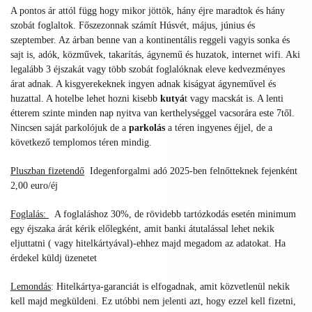
A pontos ár attól függ hogy mikor jöttök, hány éjre maradtok és hány
szobát foglaltok. Főszezonnak számít Húsvét, május, június és
szeptember. Az árban benne van a kontinentális reggeli vagyis sonka és
sajt is, adók, közművek, takarítás, ágynemű és huzatok, internet wifi. Aki
legalább 3 éjszakát vagy több szobát foglalóknak eleve kedvezményes
árat adnak. A kisgyerekeknek ingyen adnak kiságyat ágyneművel és
huzattal. A hotelbe lehet hozni kisebb
kutyá
t vagy macskát is. A lenti
étterem szinte minden nap nyitva van kerthelységgel vacsorára este 7től.
Nincsen saját parkolójuk de a
parkolás
a téren ingyenes éjjel, de a
következő templomos téren mindig.
Pluszban fizetendő
Idegenforgalmi adó 2025-ben felnőtteknek fejenként
2,00 euro/éj
Foglalás:
A foglaláshoz 30%, de rövidebb tartózkodás esetén minimum
egy éjszaka árát kérik előlegként, amit banki átutalással lehet nekik
eljuttatni ( vagy hitelkártyával)-ehhez majd megadom az adatokat. Ha
érdekel küldj üzenetet
Lemondás
:
Hitelkártya-garanciát is elfogadnak, amit közvetlenül nekik
kell majd megküldeni. Ez utóbbi nem jelenti azt, hogy ezzel kell fizetni,