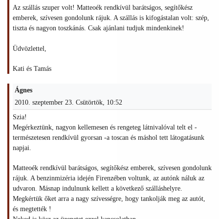
Az szállás szuper volt! Matteoék rendkívül barátságos, segítőkész
emberek, szívesen gondolunk rájuk. A szállás is kifogástalan volt: szép,
tiszta és nagyon toszkánás. Csak ajánlani tudjuk mindenkinek!
Üdvözlettel,
Kati és Tamás
Ágnes
2010. szeptember 23. Csütörtök, 10:52
Szia!
Megérkeztünk, nagyon kellemesen és rengeteg látnivalóval telt el -
természetesen rendkívül gyorsan -a toscan és máshol tett látogatásunk
napjai.
Matteoék rendkívül barátságos, segítőkész emberek, szívesen gondolunk
rájuk. A benzinmizéria idején Firenzében voltunk, az autónk náluk az
udvaron. Másnap indulnunk kellett a következő szálláshelyre.
Megkértük őket arra a nagy szívességre, hogy tankolják meg az autót,
és megtették !