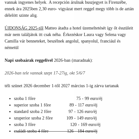
vannak ingyenes helyek. A recepción árulnak buszjegyet is Firenzébe,
ennek ára 2025ben 2,30 euro- vigyázat mert reggel megy több is de aztán
délelött szinte alig.
ÚJDONSÁG 2025-től
Matteo átadta a hotel üzemeltetését így őt ésszüleit
már nem találjátok itt csak néha. Érkezéskor Laura vagy Selena vagy
Camilla vár benneteket, beszélnek angolul, spanyolul, franciául és
németül
Napi szobaárak reggelivel
2026-ban (maradnak):
2026-ban tele vannak szept 17-27ig, okt 5/6/7
téli szünet 2026 december 1-től 2027 március 1-ig zárva tartanak
szoba 1 főre 75 - 99 euro/éj
superior szoba 1 főre 89 - 117 euro/éj
standard szoba 2 főre 97 - 126 euro/éj
szuperior szoba 2 főre 109 - 149 euro/éj
szoba 3 főre 120 - 169 euro/éj
családi szoba 4 főre 126 - 184 euro/éj