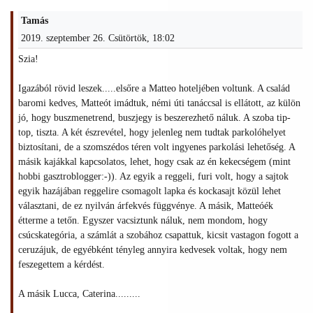
Tamás
2019. szeptember 26. Csütörtök, 18:02
Szia!
Igazából rövid leszek.....elsőre a Matteo hoteljében voltunk. A család
baromi kedves, Matteót imádtuk, némi úti tanáccsal is ellátott, az külön
jó, hogy buszmenetrend, buszjegy is beszerezhető náluk. A szoba tip-
top, tiszta. A két észrevétel, hogy jelenleg nem tudtak parkolóhelyet
biztosítani, de a szomszédos téren volt ingyenes parkolási lehetőség. A
másik kajákkal kapcsolatos, lehet, hogy csak az én kekecségem (mint
hobbi gasztroblogger:-)). Az egyik a reggeli, furi volt, hogy a sajtok
egyik hazájában reggelire csomagolt lapka és kockasajt közül lehet
választani, de ez nyilván árfekvés függvénye. A másik, Matteóék
étterme a tetőn. Egyszer vacsiztunk náluk, nem mondom, hogy
csúcskategória, a számlát a szobához csapattuk, kicsit vastagon fogott a
ceruzájuk, de egyébként tényleg annyira kedvesek voltak, hogy nem
feszegettem a kérdést.
A másik Lucca, Caterina.........