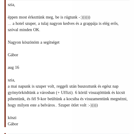
szia,
éppen most érkeztünk meg, be is rúgtunk -:))))))
... a hotel szuper, a tulaj nagyon kedves és a grappája is elég erős,
szóval minden OK.
Nagyon köszönöm a segítséget
Gábor
aug 16
szia,
a mai napunk is szuper volt, reggeli után buszoztunk és egész nap
gyönyörködtünk a városban (+ Uffizi). 6 körül visszajöttünk és kicsit
pihentünk, és fél 9-kor beültünk a kocsiba és visszamentünk megnézni,
hogy milyen este a belváros.. Szuper ötlet volt :-)))))
köszi
Gábor