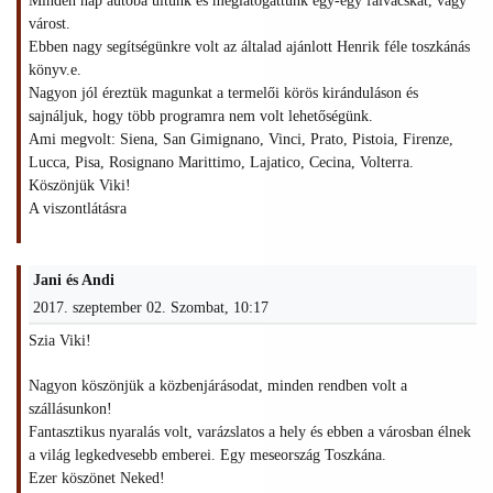
Minden nap autóba ültünk és meglátogattunk egy-egy falvacskát, vagy
várost.
Ebben nagy segítségünkre volt az általad ajánlott Henrik féle toszkánás
könyv.e.
Nagyon jól éreztük magunkat a termelői körös kiránduláson és
sajnáljuk, hogy több programra nem volt lehetőségünk.
Ami megvolt: Siena, San Gimignano, Vinci, Prato, Pistoia, Firenze,
Lucca, Pisa, Rosignano Marittimo, Lajatico, Cecina, Volterra.
Köszönjük Viki!
A viszontlátásra
Jani és Andi
2017. szeptember 02. Szombat, 10:17
Szia Viki!
Nagyon köszönjük a közbenjárásodat, minden rendben volt a
szállásunkon!
Fantasztikus nyaralás volt, varázslatos a hely és ebben a városban élnek
a világ legkedvesebb emberei. Egy meseország Toszkána.
Ezer köszönet Neked!