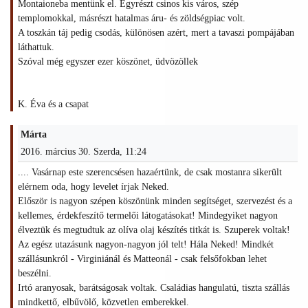
Montaioneba mentünk el. Egyrészt csinos kis város, szép
templomokkal, másrészt hatalmas áru- és zöldségpiac volt.
A toszkán táj pedig csodás, különösen azért, mert a tavaszi pompájában
láthattuk.
Szóval még egyszer ezer köszönet, üdvözöllek
K. Éva és a csapat
Márta
2016. március 30. Szerda, 11:24
.... Vasárnap este szerencsésen hazaértünk, de csak mostanra sikerült
elérnem oda, hogy levelet írjak Neked.
Először is nagyon szépen köszönünk minden segítséget, szervezést és a
kellemes, érdekfeszítő termelői látogatásokat! Mindegyiket nagyon
élveztük és megtudtuk az olíva olaj készítés titkát is. Szuperek voltak!
Az egész utazásunk nagyon-nagyon jól telt! Hála Neked! Mindkét
szállásunkról - Virginiánál és Matteonál - csak felsőfokban lehet
beszélni.
Irtó aranyosak, barátságosak voltak. Családias hangulatú, tiszta szállás
mindkettő, elbűvölő, közvetlen emberekkel.