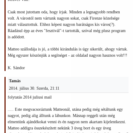
Csak most jutottam oda, hogy írjak. Minden a legnagyobb rendben
volt. A várostól nem vártunk nagyon sokat, csak Firenze közelsége
miatt választottuk. Ehhez képest nagyon barátságos kis város(?).
Ráadásul épp az éves "fesztivál"-t tartották, szóval még plusz program
is adódott.
Matteo szállodája is jó, a többi kirándulás is úgy sikerült, ahogy vártuk.
Még egyszer köszönjük a segítséget - az oldalad nagyon hasznos volt!!!
K. Sándor
Tamás
2014. július 30. Szerda, 21:11
folytatás 2014 juliusi mail
..... Este megvacsoráztunk Matteonál, utána pedig még sétáltunk egy
nagyot, pedig alig álltunk a lábunkon. Másnap reggeli után még
elmentünk ajándékokat venni és én nagyon nem akartam kijelentkezni.
Matteo addigra összekészített nekünk 3 üveg bort és egy üveg