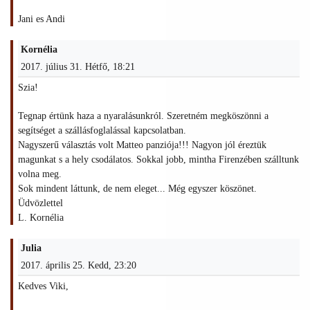
Jani es Andi
Kornélia
2017. július 31. Hétfő, 18:21
Szia!
Tegnap értünk haza a nyaralásunkról. Szeretném megköszönni a
segítséget a szállásfoglalással kapcsolatban.
Nagyszerű választás volt Matteo panziója!!! Nagyon jól éreztük
magunkat s a hely csodálatos. Sokkal jobb, mintha Firenzében szálltunk
volna meg.
Sok mindent láttunk, de nem eleget... Még egyszer köszönet.
Üdvözlettel
L. Kornélia
Julia
2017. április 25. Kedd, 23:20
Kedves Viki,