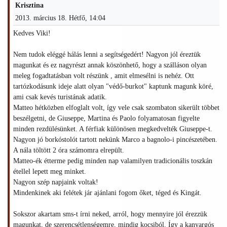
Krisztina
2013. március 18. Hétfő, 14:04
Kedves Viki!
Nem tudok eléggé hálás lenni a segítségedért! Nagyon jól éreztük
magunkat és ez nagyrészt annak köszönhető, hogy a szálláson olyan
meleg fogadtatásban volt részünk , amit elmesélni is nehéz. Ott
tartózkodásunk ideje alatt olyan "védő-burkot" kaptunk magunk köré,
ami csak kevés turistának adatik.
Matteo hétközben elfoglalt volt, így vele csak szombaton sikerült többet
beszélgetni, de Giuseppe, Martina és Paolo folyamatosan figyelte
minden rezdülésünket. A férfiak különösen megkedvelték Giuseppe-t.
Nagyon jó borkóstolót tartott nekünk Marco a bagnolo-i pincészetében.
A nála töltött 2 óra számomra elrepült.
Matteo-ék étterme pedig minden nap valamilyen tradicionális toszkán
étellel lepett meg minket.
Nagyon szép napjaink voltak!
Mindenkinek aki felétek jár ajánlani fogom őket, téged és Kingát.
Sokszor akartam sms-t írni neked, arról, hogy mennyire jól érezzük
magunkat, de szerencsétlenségemre, mindig kocsiból. Így a kanyargós