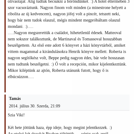
olivaolajat. Alig tudtuk becsukni a bőröndünket. :) A hotel éttermében 3
szor vacsoráztunk. Nagyon finom volt minden (a minestrone helyett a
ribolita az új kedvencem), nagyon jófej volt a pincér, tetszett neki,
hogy bár nem tudok olaszul, mégis mindent megpróbáltam olaszul
mondani. :).....
.....Nagyon megszerettük a családot, hihetetlenül édesek. Matteoval
nem sokszor találkoztunk, de Martinaval és Tomassoval hosszabban
beszélgettem. Az első este adott 6 könyvet a házi könyvtárból, amiket
vittem magammal a kirándulásokra Henrik könyve mellett. Roberta is
nagyon segítőkész volt, Beppe pedig nagyon édes, bár vele hosszasan
nem tudtunk beszélgetni. :) Ő volt a recepción, mikor kijelentkeztünk.
Mikor kiléptünk az ajtón, Roberta utánunk futott, hogy ő is
elbúcsúzzon.....
Tamás
2014. július 30. Szerda, 21:09
Szia Viki!
Két hete jöttünk haza, épp ideje, hogy megint jelentkezzek. :)
Az utolsó két éjszakát Pisaban töltöttük .... végig csak arról