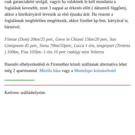
csak garanciaként szolgál, vagyis ha valakinek le kell mondania a
foglalását kevesebb, mint 3 nappal az érkezés előtt ( dátumtól függően),
akkor a hitelkártyáról leveszik az első éjszaka árát. Ha viszont a
foglalásnak megfelelően megérkezik, akkor fizethet kp-ben, kártyával is,
bármivel.
Firenze (Dom) 20km/25 perc, Greve in Chianti 15km/20 perc, San
Gimignano 45 perc, Siena 70km/50perc, Lucca 1 óra, tengerpart (Tirrenia
) 100km, Pisa 105km- 1 óra 10 perc csakúgy mint Volterra
Hasonló elhelyezkedésű és Firenzéhez közeli szállásnak alternatíva lehet
még 2 apartmannal
Mirella háza
vagy a
Montelupo kolostorhotel
Kedvenc szálláshelyeim:
+
+
+
+
+
+
+
+
+
+
+
+
+
+
+