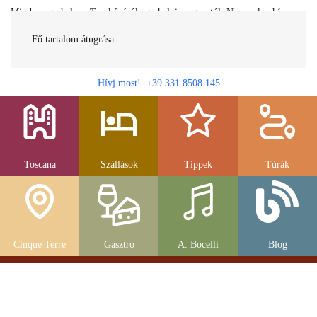
Minden egy helyen Toszkánáról egy helyi magyartól. Nemcsak a híres
látnivalók, hanem szállások, múzeumok és parkolás, strandok és
gasztronomia....
Fő tartalom átugrása
Hívj most! +39 331 8508 145
Toscana
Szállások
Tippek
Túrák
Cinque Terre
Gasztro
A. Bocelli
Blog