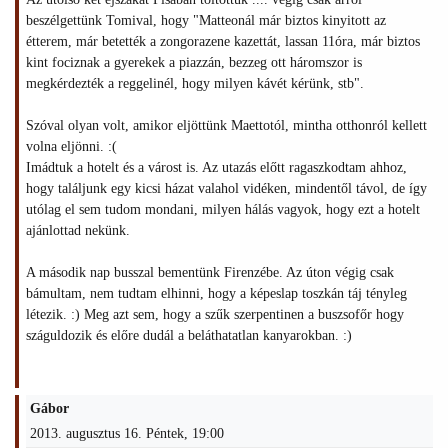
beszélgettünk Tomival, hogy "Matteonál már biztos kinyitott az
étterem, már betették a zongorazene kazettát, lassan 11óra, már biztos
kint fociznak a gyerekek a piazzán, bezzeg ott háromszor is
megkérdezték a reggelinél, hogy milyen kávét kérünk, stb".
Szóval olyan volt, amikor eljöttünk Maettotól, mintha otthonról kellett
volna eljönni. :(
Imádtuk a hotelt és a várost is. Az utazás előtt ragaszkodtam ahhoz,
hogy találjunk egy kicsi házat valahol vidéken, mindentől távol, de így
utólag el sem tudom mondani, milyen hálás vagyok, hogy ezt a hotelt
ajánlottad nekünk.
A második nap busszal bementünk Firenzébe. Az úton végig csak
bámultam, nem tudtam elhinni, hogy a képeslap toszkán táj tényleg
létezik. :) Meg azt sem, hogy a szűk szerpentinen a buszsofőr hogy
száguldozik és előre dudál a beláthatatlan kanyarokban. :)
Gábor
2013. augusztus 16. Péntek, 19:00