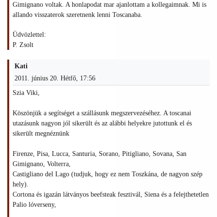
Gimignano voltak. A honlapodat mar ajanlottam a kollegaimnak. Mi is
allando visszaterok szeretnenk lenni Toscanaba.
Üdvözlettel:
P. Zsolt
Kati
2011. június 20. Hétfő, 17:56
Szia Viki,
Köszönjük a segítséget a szállásunk megszervezéséhez. A toscanai
utazásunk nagyon jól sikerült és az alábbi helyekre jutottunk el és
sikerült megnéznünk
Firenze, Pisa, Lucca, Santuria, Sorano, Pitigliano, Sovana, San
Gimignano, Volterra,
Castigliano del Lago (tudjuk, hogy ez nem Toszkána, de nagyon szép
hely).
Cortona és igazán látványos beefsteak fesztivál, Siena és a felejthetetlen
Palio lóverseny,