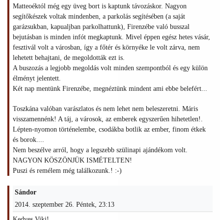
Matteoéktól még egy üveg bort is kaptunk távozáskor. Nagyon
segítőkészek voltak mindenben, a parkolás segítésében (a saját
garázsukban, kapualjban parkolhattunk), Firenzébe való busszal
bejutásban is minden infót megkaptunk. Mivel éppen egész hetes vásár,
fesztivál volt a városban, így a főtér és környéke le volt zárva, nem
lehetett behajtani, de megoldották ezt is.
A buszozás a legjobb megoldás volt minden szempontból és egy külön
élményt jelentett.
Két nap mentünk Firenzébe, megnéztünk mindent ami ebbe belefért...
Toszkána valóban varászlatos és nem lehet nem beleszeretni. Máris
visszamennénk! A táj, a városok, az emberek egyszerűen hihetetlen!.
Lépten-nyomon történelembe, csodákba botlik az ember, finom étkek
és borok....
Nem beszélve arról, hogy a legszebb szülinapi ajándékom volt.
NAGYON KÖSZÖNJÜK ISMÉTELTEN!
Puszi és remélem még találkozunk.! :-)
Sándor
2014. szeptember 26. Péntek, 23:13
Kedves Viki!