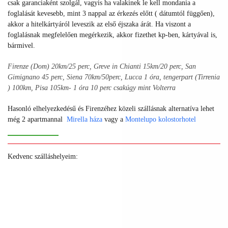
csak garanciaként szolgál, vagyis ha valakinek le kell mondania a
foglalását kevesebb, mint 3 nappal az érkezés előtt ( dátumtól függően),
akkor a hitelkártyáról leveszik az első éjszaka árát. Ha viszont a
foglalásnak megfelelően megérkezik, akkor fizethet kp-ben, kártyával is,
bármivel.
Firenze (Dom) 20km/25 perc, Greve in Chianti 15km/20 perc, San
Gimignano 45 perc, Siena 70km/50perc, Lucca 1 óra, tengerpart (Tirrenia
) 100km, Pisa 105km- 1 óra 10 perc csakúgy mint Volterra
Hasonló elhelyezkedésű és Firenzéhez közeli szállásnak alternatíva lehet
még 2 apartmannal
Mirella háza
vagy a
Montelupo kolostorhotel
Kedvenc szálláshelyeim:
+
+
+
+
+
+
+
+
+
+
+
+
+
+
+