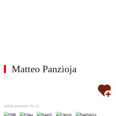
Matteo Panzioja
Wi-
Nem
fi
Klíma
Reggeli
Étterem
Bankkártya
szállás azonosító: No 11
turnusos
Állatbarát
Nemdohányzó
Gyerekbarát
Wi-