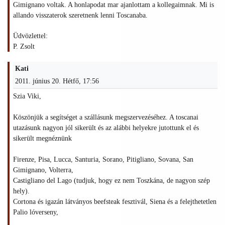
Gimignano voltak. A honlapodat mar ajanlottam a kollegaimnak. Mi is
allando visszaterok szeretnenk lenni Toscanaba.
Üdvözlettel:
P. Zsolt
Kati
2011. június 20. Hétfő, 17:56
Szia Viki,
Köszönjük a segítséget a szállásunk megszervezéséhez. A toscanai
utazásunk nagyon jól sikerült és az alábbi helyekre jutottunk el és
sikerült megnéznünk
Firenze, Pisa, Lucca, Santuria, Sorano, Pitigliano, Sovana, San
Gimignano, Volterra,
Castigliano del Lago (tudjuk, hogy ez nem Toszkána, de nagyon szép
hely).
Cortona és igazán látványos beefsteak fesztivál, Siena és a felejthetetlen
Palio lóverseny,