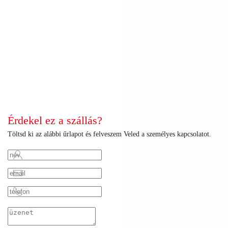
+
+
+
+
+
+
+
+
+
+
+
+
+
+
+
+
+
+
+
+
+
+
+
Érdekel ez a szállás?
Töltsd ki az alábbi űrlapot és felveszem Veled a személyes kapcsolatot.