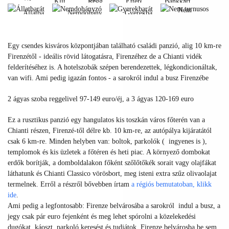
Klíma
Reggeli
Étterem
Bankkártya
fi
Nem
Állatbarát
Nemdohányzó
Gyerekbarát
Klíma
Reggeli
Étterem
Bankkártya
turnusos
Wi-
Állatbarát
Nemdohányzó
Gyerekbarát
fi
Nem
Egy csendes kisváros központjában található családi panzió, alig 10 km-re
turnusos
Firenzétől - ideális rövid látogatásra, Firenzéhez de a Chianti vidék
felderítéséhez is. A hotelszobák szépen berendezettek, légkondicionáltak,
van wifi. Ami pedig igazán fontos - a sarokról indul a busz Firenzébe
2 ágyas szoba reggelivel 97-149 euro/éj, a 3 ágyas 120-169 euro
Ez a rusztikus panzió egy hangulatos kis toszkán város főterén van a
Chianti részen, Firenzé-től délre kb. 10 km-re, az autópálya kijáratától
csak 6 km-re. Minden helyben van: boltok, parkolók ( ingyenes is ),
templomok és kis üzletek a főtéren és heti piac. A környező dombokat
erdők borítják, a domboldalakon főként szőlőtőkék sorait vagy olajfákat
láthatunk és Chianti Classico vörösbort, meg isteni extra szűz olivaolajat
termelnek. Erről a részről bővebben írtam
a régiós bemutatoban, klikk
ide
.
Ami pedig a legfontosabb: Firenze belvárosába a sarokról indul a busz, a
jegy csak pár euro fejenként és meg lehet spórolni a közelekedési
dugókat, káoszt, parkoló keresést és tudjátok, Firenze belvárosba be sem