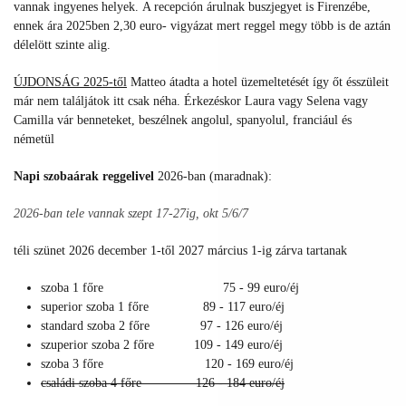
vannak ingyenes helyek. A recepción árulnak buszjegyet is Firenzébe,
ennek ára 2025ben 2,30 euro- vigyázat mert reggel megy több is de aztán
délelött szinte alig.
ÚJDONSÁG 2025-től
Matteo átadta a hotel üzemeltetését így őt ésszüleit
már nem találjátok itt csak néha. Érkezéskor Laura vagy Selena vagy
Camilla vár benneteket, beszélnek angolul, spanyolul, franciául és
németül
Napi szobaárak reggelivel
2026-ban (maradnak):
2026-ban tele vannak szept 17-27ig, okt 5/6/7
téli szünet 2026 december 1-től 2027 március 1-ig zárva tartanak
szoba 1 főre 75 - 99 euro/éj
superior szoba 1 főre 89 - 117 euro/éj
standard szoba 2 főre 97 - 126 euro/éj
szuperior szoba 2 főre 109 - 149 euro/éj
szoba 3 főre 120 - 169 euro/éj
családi szoba 4 főre 126 - 184 euro/éj