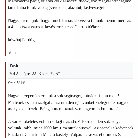
Matteoékról pedig szintén csak áradozni tudok, sok magyar vendéglátó
tanulhatna tőlük vendégszeretetet, alázatot, kedvességet.
Nagyon reméljük, hogy minél hamarabb vissza tudunk menni, mert az
a 4 nap iszonyatosan kevés erre a csodálatos vidékre!
köszönjük, üdv,
Vera
Zsolt
2012. május 22. Kedd, 22:57
Szia Viki!
Nagyon szepen koszonjuk a sok segitseget, minden siman ment!
Matteoek csaladi szolgaltatasa minden igenyunket kielegitette, nagyon
aranyos emberek. Foleg a mammanak van nagyon jo humora:-)
A város tokeletes volt a csillagturazashoz! Eszmeletlen sok helyen
voltunk, tobb, mint 1000 km-t mentunk autoval. Az abszolut kedvencek
Radda in Chianti, a Meleto kastely, Volpaia teraszos etterme es San