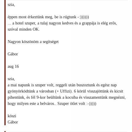
szia,
éppen most érkeztünk meg, be is rúgtunk -:))))))
... a hotel szuper, a tulaj nagyon kedves és a grappája is elég erős,
szóval minden OK.
Nagyon köszönöm a segítséget
Gábor
aug 16
szia,
a mai napunk is szuper volt, reggeli után buszoztunk és egész nap
gyönyörködtünk a városban (+ Uffizi). 6 körül visszajöttünk és kicsit
pihentünk, és fél 9-kor beültünk a kocsiba és visszamentünk megnézni,
hogy milyen este a belváros.. Szuper ötlet volt :-)))))
köszi
Gábor