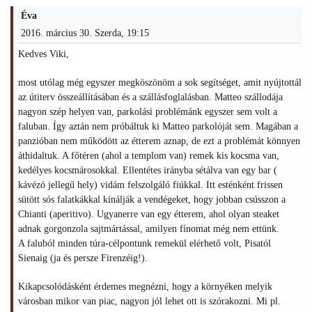
Éva
2016. március 30. Szerda, 19:15
Kedves Viki,
most utólag még egyszer megköszönöm a sok segítséget, amit nyújtottál
az útiterv összeállításában és a szállásfoglalásban. Matteo szállodája
nagyon szép helyen van, parkolási problémánk egyszer sem volt a
faluban. Így aztán nem próbáltuk ki Matteo parkolóját sem. Magában a
panzióban nem működött az étterem aznap, de ezt a problémát könnyen
áthidaltuk. A főtéren (ahol a templom van) remek kis kocsma van,
kedélyes kocsmárosokkal. Ellentétes irányba sétálva van egy bar (
kávézó jellegű hely) vidám felszolgáló fiúkkal. Itt esténként frissen
sütött sós falatkákkal kínálják a vendégeket, hogy jobban csússzon a
Chianti (aperitivo). Ugyanerre van egy étterem, ahol olyan steaket
adnak gorgonzola sajtmártással, amilyen fínomat még nem ettünk.
A faluból minden túra-célpontunk remekül elérhető volt, Pisatól
Sienaig (ja és persze Firenzéig!).
Kikapcsolódásként érdemes megnézni, hogy a környéken melyik
városban mikor van piac, nagyon jól lehet ott is szórakozni. Mi pl.