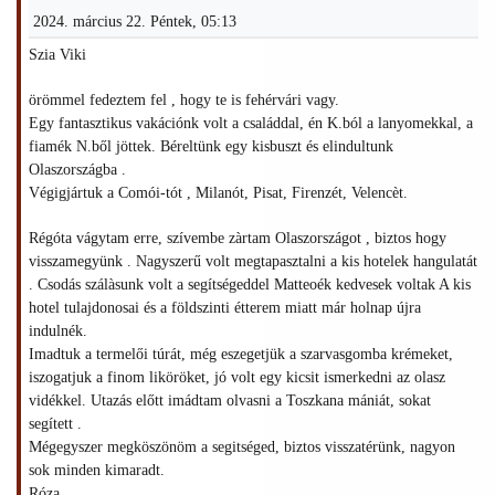
2024. március 22. Péntek, 05:13
Szia Viki
örömmel fedeztem fel , hogy te is fehérvári vagy.
Egy fantasztikus vakációnk volt a családdal, én K.ból a lanyomekkal, a
fiamék N.ből jöttek. Béreltünk egy kisbuszt és elindultunk
Olaszországba .
Végigjártuk a Comói-tót , Milanót, Pisat, Firenzét, Velencèt.
Régóta vágytam erre, szívembe zàrtam Olaszországot , biztos hogy
visszamegyünk . Nagyszerű volt megtapasztalni a kis hotelek hangulatát
. Csodás szálàsunk volt a segítségeddel Matteoék kedvesek voltak A kis
hotel tulajdonosai és a földszinti étterem miatt már holnap újra
indulnék.
Imadtuk a termelői túrát, még eszegetjük a szarvasgomba krémeket,
iszogatjuk a finom liköröket, jó volt egy kicsit ismerkedni az olasz
vidékkel. Utazás előtt imádtam olvasni a Toszkana mániát, sokat
segített .
Mégegyszer megköszönöm a segitséged, biztos visszatérünk, nagyon
sok minden kimaradt.
Róza