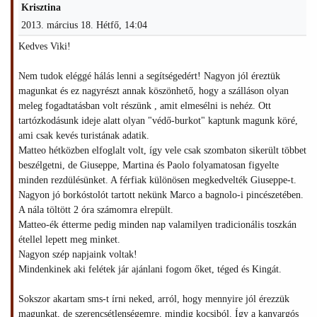
Krisztina
2013. március 18. Hétfő, 14:04
Kedves Viki!
Nem tudok eléggé hálás lenni a segítségedért! Nagyon jól éreztük
magunkat és ez nagyrészt annak köszönhető, hogy a szálláson olyan
meleg fogadtatásban volt részünk , amit elmesélni is nehéz. Ott
tartózkodásunk ideje alatt olyan "védő-burkot" kaptunk magunk köré,
ami csak kevés turistának adatik.
Matteo hétközben elfoglalt volt, így vele csak szombaton sikerült többet
beszélgetni, de Giuseppe, Martina és Paolo folyamatosan figyelte
minden rezdülésünket. A férfiak különösen megkedvelték Giuseppe-t.
Nagyon jó borkóstolót tartott nekünk Marco a bagnolo-i pincészetében.
A nála töltött 2 óra számomra elrepült.
Matteo-ék étterme pedig minden nap valamilyen tradicionális toszkán
étellel lepett meg minket.
Nagyon szép napjaink voltak!
Mindenkinek aki felétek jár ajánlani fogom őket, téged és Kingát.
Sokszor akartam sms-t írni neked, arról, hogy mennyire jól érezzük
magunkat, de szerencsétlenségemre, mindig kocsiból. Így a kanyargós