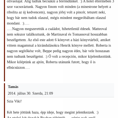
olivaolajat. Alig tudtuk becsukni a bőröndünket. :) A hotel éttermében 3
szor vacsoráztunk. Nagyon finom volt minden (a minestrone helyett a
ribolita az új kedvencem), nagyon jófej volt a pincér, tetszett neki,
hogy bár nem tudok olaszul, mégis mindent megpróbáltam olaszul
mondani. :).....
.....Nagyon megszerettük a családot, hihetetlenül édesek. Matteoval
nem sokszor találkoztunk, de Martinaval és Tomassoval hosszabban
beszélgettem. Az első este adott 6 könyvet a házi könyvtárból, amiket
vittem magammal a kirándulásokra Henrik könyve mellett. Roberta is
nagyon segítőkész volt, Beppe pedig nagyon édes, bár vele hosszasan
nem tudtunk beszélgetni. :) Ő volt a recepción, mikor kijelentkeztünk.
Mikor kiléptünk az ajtón, Roberta utánunk futott, hogy ő is
elbúcsúzzon.....
Tamás
2014. július 30. Szerda, 21:09
Szia Viki!
Két hete jöttünk haza, épp ideje, hogy megint jelentkezzek. :)
Az utolsó két éjszakát Pisaban töltöttük .... végig csak arról