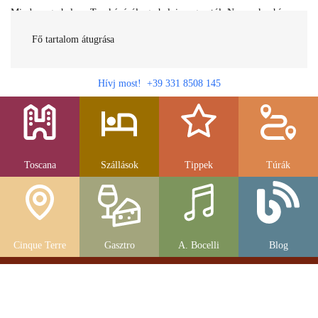
Minden egy helyen Toszkánáról egy helyi magyartól. Nemcsak a híres
látnivalók, hanem szállások, múzeumok és parkolás, strandok és
gasztronomia....
Fő tartalom átugrása
Hívj most! +39 331 8508 145
Toscana
Szállások
Tippek
Túrák
Cinque Terre
Gasztro
A. Bocelli
Blog