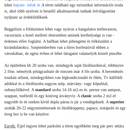
lehet
hajtani- infok itt
A téren található egy turisztikai információs iroda
is, ahol több nyelven is beszélő alkalmazottak tudnak felvilágosítást
nyújtani az érdeklődőknek.
Reggelizni a földszinten lehet vagy nyáron a hangulatos tetőteraszon,
vacsorázni a hotel melletti étteremben aminek kerthelysége is van -
érdemes előre foglalni. A hallban lehet pihengetni és felkészülni a
kirándulásokra. Szeptemberben van a híres borfesztivál ebben a
városkában, de egész évben el lehet látogatni valamelyik közeli pincébe.
Az épületben kb 20 szoba van, mindegyik saját fürdőszobával, többnyire
2 főse, némelyik pótágyazható de nincsen már 4 fős szoba. A berendezés
toszkán stílusú, mindegyikben van légkondicionáló és fűtés, Tv külföldi
adókkal és a fürdőszoba nagyon szép, márvány- vagy kőpulttal,
zuhanyfülkével. A
standard
szoba 14-16 m2-es és persze van sampon,
szappan, tusfürdő és egy kisüveg ásványvíz. A
classic
szoba 2 m2-el
nagyobb és itt ezeken kívül dupla párna is jár a vendégeknek. A
superior
szobák 20-22 négyzetméteresek és fürdőköppeny, papucs, testápoló és egy
üveg bor is be van készítve.
Egyéb:
Éjjel ingyen lehet parkolni a téren egyébként meg pár perc sétára