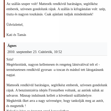
Az szállás szuper volt! Matteoék rendkívül barátságos, segítőkész
emberek, szívesen gondolunk rájuk. A szállás is kifogástalan volt: szép,
tiszta és nagyon toszkánás. Csak ajánlani tudjuk mindenkinek!
Üdvözlettel,
Kati és Tamás
Ágnes
2010. szeptember 23. Csütörtök, 10:52
Szia!
Megérkeztünk, nagyon kellemesen és rengeteg látnivalóval telt el -
természetesen rendkívül gyorsan -a toscan és máshol tett látogatásunk
napjai.
Matteoék rendkívül barátságos, segítőkész emberek, szívesen gondolunk
rájuk. A benzinmizéria idején Firenzében voltunk, az autónk náluk az
udvaron. Másnap indulnunk kellett a következő szálláshelyre.
Megkértük őket arra a nagy szívességre, hogy tankolják meg az autót,
és megtették !