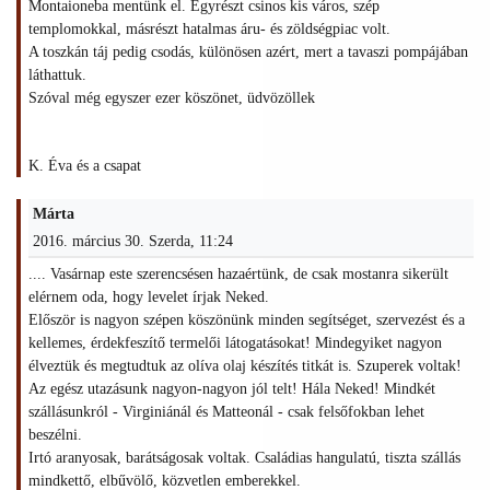
Montaioneba mentünk el. Egyrészt csinos kis város, szép
templomokkal, másrészt hatalmas áru- és zöldségpiac volt.
A toszkán táj pedig csodás, különösen azért, mert a tavaszi pompájában
láthattuk.
Szóval még egyszer ezer köszönet, üdvözöllek
K. Éva és a csapat
Márta
2016. március 30. Szerda, 11:24
.... Vasárnap este szerencsésen hazaértünk, de csak mostanra sikerült
elérnem oda, hogy levelet írjak Neked.
Először is nagyon szépen köszönünk minden segítséget, szervezést és a
kellemes, érdekfeszítő termelői látogatásokat! Mindegyiket nagyon
élveztük és megtudtuk az olíva olaj készítés titkát is. Szuperek voltak!
Az egész utazásunk nagyon-nagyon jól telt! Hála Neked! Mindkét
szállásunkról - Virginiánál és Matteonál - csak felsőfokban lehet
beszélni.
Irtó aranyosak, barátságosak voltak. Családias hangulatú, tiszta szállás
mindkettő, elbűvölő, közvetlen emberekkel.