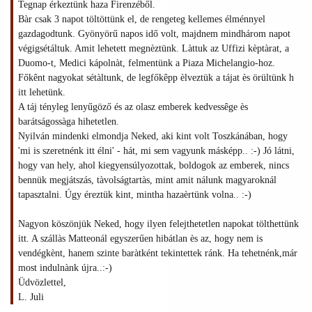
Tegnap érkeztünk haza Firenzéből.
Bàr csak 3 napot töltöttünk el, de rengeteg kellemes élménnyel
gazdagodtunk. Gyönyörű napos idő volt, majdnem mindhárom napot
végigsétáltuk. Amit lehetett megnèztünk. Làttuk az Uffizi kèptàrat, a
Duomo-t, Medici kápolnàt, felmentünk a Piaza Michelangio-hoz.
Főkênt nagyokat sétàltunk, de legfőkêpp èlveztük a tájat ès örültünk h
itt lehetünk.
A táj tényleg lenyűgöző és az olasz emberek kedvessêge ès
barátságossàga hihetetlen.
Nyilván mindenki elmondja Neked, aki kint volt Toszkánában, hogy
'mi is szeretnénk itt élni' - hát, mi sem vagyunk másképp.. :-) Jó látni,
hogy van hely, ahol kiegyensúlyozottak, boldogok az emberek, nincs
bennük megjátszás, tàvolságtartàs, mint amit nálunk magyaroknál
tapasztalni. Úgy éreztük kint, mintha hazaèrtünk volna.. :-)
Nagyon köszönjük Neked, hogy ilyen felejthetetlen napokat tölthettünk
itt. A szállàs Matteonál egyszerűen hibátlan ès az, hogy nem is
vendégkènt, hanem szinte baràtként tekintettek ránk. Ha tehetnénk,már
most indulnànk újra..:-)
Üdvözlettel,
L. Juli