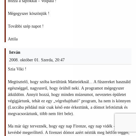
hozzá a sajtokkal - Volpaia !
Mégegyszer köszönjük !
További szép napot !
Attila
István
2008. október 01. Szerda, 20:47
Szia Viki !
Megtisztelő, hogy szóba kerültünk Matteóéknál... A fűszereket használd
egészséggel, nagyszerű, hogy örültél neki. A programot mégegyszer
átküldöm. Annyit hozzá, hogy minden múzeumot, nevezetes épületet
végigjártunk, tehát ez egy „végrehajtható“ program, ha nem is könnyen
(Luccába például már csak késő este érkeztünk, a dómot lefotóztuk és
megvacsoráztunk, több nem fért bele).
Ma már úgy terveznék, hogy egy nap Firenze, egy nap vidék – úgy
kevésbé megerőltető. A firenzei dómot azért néztük meg hétfőn reggel,