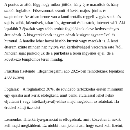
A pontos ár attól függ hogy mikor jöttök, hány éjre maradtok és hány
szobát foglaltok. Főszezonnak számít Húsvét, május, június és
szeptember. Az árban benne van a kontinentális reggeli vagyis sonka és
sajt is, adók, közművek, takarítás, ágynemű és huzatok, internet wifi. Aki
legalább 3 éjszakát vagy több szobát foglalóknak eleve kedvezményes
árat adnak. A kisgyerekeknek ingyen adnak kiságyat ágyneművel és
huzattal. A hotelbe lehet hozni kisebb
kutyá
t vagy macskát is. A lenti
étterem szinte minden nap nyitva van kerthelységgel vacsorára este 7től.
Nincsen saját parkolójuk de a
parkolás
a téren ingyenes éjjel, de a
következő templomos téren mindig.
Pluszban fizetendő
Idegenforgalmi adó 2025-ben felnőtteknek fejenként
2,00 euro/éj
Foglalás:
A foglaláshoz 30%, de rövidebb tartózkodás esetén minimum
egy éjszaka árát kérik előlegként, amit banki átutalással lehet nekik
eljuttatni ( vagy hitelkártyával)-ehhez majd megadom az adatokat. Ha
érdekel küldj üzenetet
Lemondás
:
Hitelkártya-garanciát is elfogadnak, amit közvetlenül nekik
kell majd megküldeni. Ez utóbbi nem jelenti azt, hogy ezzel kell fizetni,