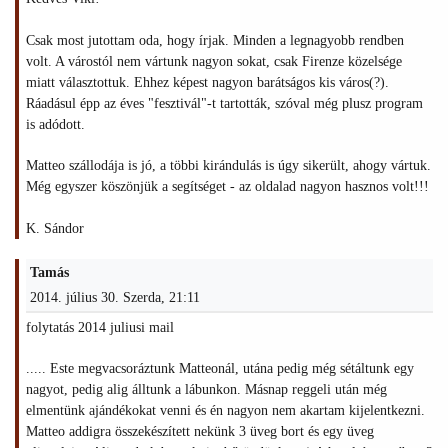
Csak most jutottam oda, hogy írjak. Minden a legnagyobb rendben
volt. A várostól nem vártunk nagyon sokat, csak Firenze közelsége
miatt választottuk. Ehhez képest nagyon barátságos kis város(?).
Ráadásul épp az éves "fesztivál"-t tartották, szóval még plusz program
is adódott.
Matteo szállodája is jó, a többi kirándulás is úgy sikerült, ahogy vártuk.
Még egyszer köszönjük a segítséget - az oldalad nagyon hasznos volt!!!
K. Sándor
Tamás
2014. július 30. Szerda, 21:11
folytatás 2014 juliusi mail
..... Este megvacsoráztunk Matteonál, utána pedig még sétáltunk egy
nagyot, pedig alig álltunk a lábunkon. Másnap reggeli után még
elmentünk ajándékokat venni és én nagyon nem akartam kijelentkezni.
Matteo addigra összekészített nekünk 3 üveg bort és egy üveg