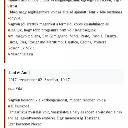
Minden nap autóba ültünk és meglátogattunk egy-egy falvacskát, vagy
várost.
Ebben nagy segítségünkre volt az általad ajánlott Henrik féle toszkánás
könyv.e.
Nagyon jól éreztük magunkat a termelői körös kiránduláson és
sajnáljuk, hogy több programra nem volt lehetőségünk.
Ami megvolt: Siena, San Gimignano, Vinci, Prato, Pistoia, Firenze,
Lucca, Pisa, Rosignano Marittimo, Lajatico, Cecina, Volterra.
Köszönjük Viki!
A viszontlátásra
Jani és Andi
2017. szeptember 02. Szombat, 10:17
Szia Viki!
Nagyon köszönjük a közbenjárásodat, minden rendben volt a
szállásunkon!
Fantasztikus nyaralás volt, varázslatos a hely és ebben a városban élnek
a világ legkedvesebb emberei. Egy meseország Toszkána.
Ezer köszönet Neked!