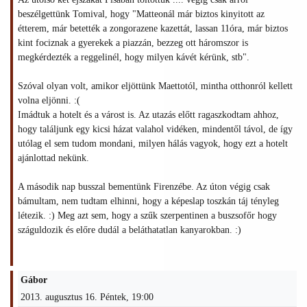
beszélgettünk Tomival, hogy "Matteonál már biztos kinyitott az
étterem, már betették a zongorazene kazettát, lassan 11óra, már biztos
kint fociznak a gyerekek a piazzán, bezzeg ott háromszor is
megkérdezték a reggelinél, hogy milyen kávét kérünk, stb".
Szóval olyan volt, amikor eljöttünk Maettotól, mintha otthonról kellett
volna eljönni. :(
Imádtuk a hotelt és a várost is. Az utazás előtt ragaszkodtam ahhoz,
hogy találjunk egy kicsi házat valahol vidéken, mindentől távol, de így
utólag el sem tudom mondani, milyen hálás vagyok, hogy ezt a hotelt
ajánlottad nekünk.
A második nap busszal bementünk Firenzébe. Az úton végig csak
bámultam, nem tudtam elhinni, hogy a képeslap toszkán táj tényleg
létezik. :) Meg azt sem, hogy a szűk szerpentinen a buszsofőr hogy
száguldozik és előre dudál a beláthatatlan kanyarokban. :)
Gábor
2013. augusztus 16. Péntek, 19:00