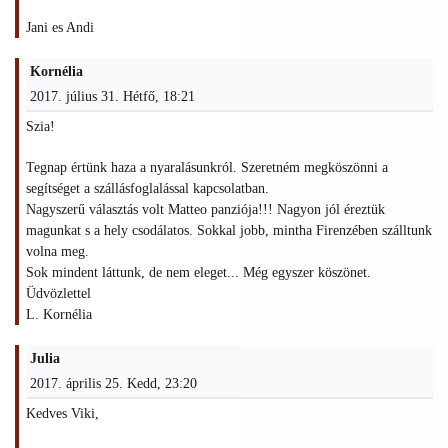
Jani es Andi
Kornélia
2017. július 31. Hétfő, 18:21
Szia!
Tegnap értünk haza a nyaralásunkról. Szeretném megköszönni a
segítséget a szállásfoglalással kapcsolatban.
Nagyszerű választás volt Matteo panziója!!! Nagyon jól éreztük
magunkat s a hely csodálatos. Sokkal jobb, mintha Firenzében szálltunk
volna meg.
Sok mindent láttunk, de nem eleget... Még egyszer köszönet.
Üdvözlettel
L. Kornélia
Julia
2017. április 25. Kedd, 23:20
Kedves Viki,