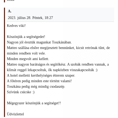
A.
2023. július 28. Péntek, 18:27
Kedves viki!
Köszönjük a segítségedet!
Nagyon jól éreztük magunkat Toszkánában.
Matteo szállása elsőre megijesztett bennünket, kicsit retrónak tűnt, de
minden rendben volt vele.
Minden megvolt ami kellett.
Matteo nagyon barátságos és segítőkész. A szobák rendben vannak, a
klímát reggel lekapcsoltuk, ők napközben visszakapcsolták :)
A hotel melletti kerthelyiséges étterem szuper.
A főtéren pedig minden este történt valami!
Toszkána pedig még mindig csodaszép.
Szívünk csücske :)
Mégegyszer köszönjük a segítséget!!
Üdvözlettel