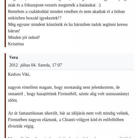
utak és a fókuszpont-vesztés megtették a hatásukat. :)
Remélem a családoddal minden rendben és nem akadtak el a hóban
miközben hozzád igyekeztek!?
Még egyszer mindent köszönök és ha bármiben tudok segíteni keress
bátran!
Minden jót neked!
Krisztina
Vera
2012. július 04. Szerda, 17:07
Kedves Viki,
nagyon röstellem magam, hogy mostanáig nem jelentkeztem, de
onnantól , hogy hazajöttünk Firenzéből, szinte alig volt szusszanásnyi
időm.
Az út fantasztikusan sikerült, bár az időjárás nem volt mindig velünk,
Firenzében nagyon eláztunk, a Chianti-völgyet köd-és esőfelhőben
élveztük végig.