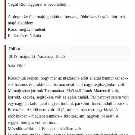
Végül Riomaggiorét is bevállaltuk...
A blogra később majd gondolom hosszas, többrészes beszámolót írok,
majd elküldöm
Köszi még1x mindent.
R. Tamás és Nikola
Ildikó
2019. május 12. Vasárnap, 18:26
Szia Viki!
Köszönjük szépen, hogy már az utazásunk előtt elláttál bennünket sok-
sok hasznos és praktikus információval, ami nagy segítségünkre volt.
Mi májusban jártunk Toscanaban. Első szállásunk Matteonál volt,
korrekt, kedves, segítőkész volt az egész család. Pár percnyi sétára volt
egy nagy parkoló, ahol ingyen tudtunk parkolni. Innen indult a busz is
Firenzébe. Az idő nem volt túl jó, minden nap esett egy kicsit. A
szobánkban - meglepetésünkre - fűtöttek, ami nagyon jól esett. A
reggeli bőséges volt és finom.
Második szállásunk Benedetta házában volt. .....