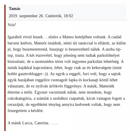
Tamás
2019. szeptember 26. Csütörtök, 18:02
Szia!
Igazából rövid leszek.....elsőre a Matteo hoteljében voltunk. A család
baromi kedves, Matteót imádtuk, némi úti tanáccsal is ellátott, az külön
jó, hogy buszmenetrend, buszjegy is beszerezhető náluk. A szoba tip-
top, tiszta. A két észrevétel, hogy jelenleg nem tudtak parkolóhelyet
biztosítani, de a szomszédos téren volt ingyenes parkolási lehetőség. A
másik kajákkal kapcsolatos, lehet, hogy csak az én kekecségem (mint
hobbi gasztroblogger:-)). Az egyik a reggeli, furi volt, hogy a sajtok
egyik hazájában reggelire csomagolt lapka és kockasajt közül lehet
választani, de ez nyilván árfekvés függvénye. A másik, Matteóék
étterme a tetőn. Egyszer vacsiztunk náluk, nem mondom, hogy
csúcskategória, a számlát a szobához csapattuk, kicsit vastagon fogott a
ceruzájuk, de egyébként tényleg annyira kedvesek voltak, hogy nem
feszegettem a kérdést.
A másik Lucca, Caterina.........