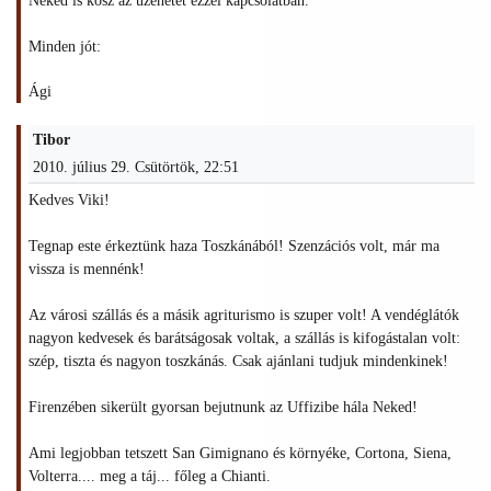
Neked is kösz az üzenetet ezzel kapcsolatban.
Minden jót:
Ági
Tibor
2010. július 29. Csütörtök, 22:51
Kedves Viki!
Tegnap este érkeztünk haza Toszkánából! Szenzációs volt, már ma
vissza is mennénk!
Az városi szállás és a másik agriturismo is szuper volt! A vendéglátók
nagyon kedvesek és barátságosak voltak, a szállás is kifogástalan volt:
szép, tiszta és nagyon toszkánás. Csak ajánlani tudjuk mindenkinek!
Firenzében sikerült gyorsan bejutnunk az Uffizibe hála Neked!
Ami legjobban tetszett San Gimignano és környéke, Cortona, Siena,
Volterra.... meg a táj... főleg a Chianti.