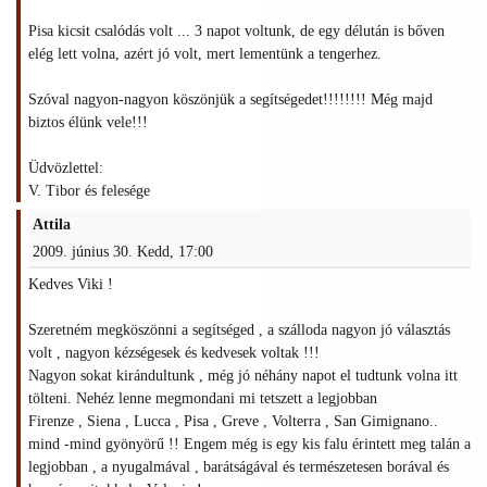
Pisa kicsit csalódás volt ... 3 napot voltunk, de egy délután is bőven
elég lett volna, azért jó volt, mert lementünk a tengerhez.
Szóval nagyon-nagyon köszönjük a segítségedet!!!!!!!! Még majd
biztos élünk vele!!!
Üdvözlettel:
V. Tibor és felesége
Attila
2009. június 30. Kedd, 17:00
Kedves Viki !
Szeretném megköszönni a segítséged , a szálloda nagyon jó választás
volt , nagyon kézségesek és kedvesek voltak !!!
Nagyon sokat kirándultunk , még jó néhány napot el tudtunk volna itt
tölteni. Nehéz lenne megmondani mi tetszett a legjobban
Firenze , Siena , Lucca , Pisa , Greve , Volterra , San Gimignano..
mind -mind gyönyörű !! Engem még is egy kis falu érintett meg talán a
legjobban , a nyugalmával , barátságával és természetesen borával és