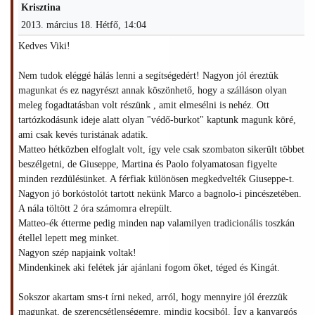
Krisztina
2013. március 18. Hétfő, 14:04
Kedves Viki!
Nem tudok eléggé hálás lenni a segítségedért! Nagyon jól éreztük
magunkat és ez nagyrészt annak köszönhető, hogy a szálláson olyan
meleg fogadtatásban volt részünk , amit elmesélni is nehéz. Ott
tartózkodásunk ideje alatt olyan "védő-burkot" kaptunk magunk köré,
ami csak kevés turistának adatik.
Matteo hétközben elfoglalt volt, így vele csak szombaton sikerült többet
beszélgetni, de Giuseppe, Martina és Paolo folyamatosan figyelte
minden rezdülésünket. A férfiak különösen megkedvelték Giuseppe-t.
Nagyon jó borkóstolót tartott nekünk Marco a bagnolo-i pincészetében.
A nála töltött 2 óra számomra elrepült.
Matteo-ék étterme pedig minden nap valamilyen tradicionális toszkán
étellel lepett meg minket.
Nagyon szép napjaink voltak!
Mindenkinek aki felétek jár ajánlani fogom őket, téged és Kingát.
Sokszor akartam sms-t írni neked, arról, hogy mennyire jól érezzük
magunkat, de szerencsétlenségemre, mindig kocsiból. Így a kanyargós