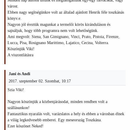
Minden nap autóba ültünk és meglátogattunk egy-egy falvacskát, vagy
várost.
Ebben nagy segítségünkre volt az általad ajánlott Henrik féle toszkánás
könyv.e.
Nagyon jól éreztük magunkat a termelői körös kiránduláson és
sajnáljuk, hogy több programra nem volt lehetőségünk.
Ami megvolt: Siena, San Gimignano, Vinci, Prato, Pistoia, Firenze,
Lucca, Pisa, Rosignano Marittimo, Lajatico, Cecina, Volterra.
Köszönjük Viki!
A viszontlátásra
Jani és Andi
2017. szeptember 02. Szombat, 10:17
Szia Viki!
Nagyon köszönjük a közbenjárásodat, minden rendben volt a
szállásunkon!
Fantasztikus nyaralás volt, varázslatos a hely és ebben a városban élnek
a világ legkedvesebb emberei. Egy meseország Toszkána.
Ezer köszönet Neked!