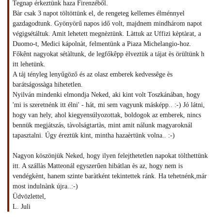
Tegnap érkeztünk haza Firenzéből.
Bàr csak 3 napot töltöttünk el, de rengeteg kellemes élménnyel
gazdagodtunk. Gyönyörű napos idő volt, majdnem mindhárom napot
végigsétáltuk. Amit lehetett megnèztünk. Làttuk az Uffizi kèptàrat, a
Duomo-t, Medici kápolnàt, felmentünk a Piaza Michelangio-hoz.
Főkênt nagyokat sétàltunk, de legfőkêpp èlveztük a tájat ès örültünk h
itt lehetünk.
A táj tényleg lenyűgöző és az olasz emberek kedvessêge ès
barátságossàga hihetetlen.
Nyilván mindenki elmondja Neked, aki kint volt Toszkánában, hogy
'mi is szeretnénk itt élni' - hát, mi sem vagyunk másképp.. :-) Jó látni,
hogy van hely, ahol kiegyensúlyozottak, boldogok az emberek, nincs
bennük megjátszás, tàvolságtartàs, mint amit nálunk magyaroknál
tapasztalni. Úgy éreztük kint, mintha hazaèrtünk volna.. :-)
Nagyon köszönjük Neked, hogy ilyen felejthetetlen napokat tölthettünk
itt. A szállàs Matteonál egyszerűen hibátlan ès az, hogy nem is
vendégkènt, hanem szinte baràtként tekintettek ránk. Ha tehetnénk,már
most indulnànk újra..:-)
Üdvözlettel,
L. Juli