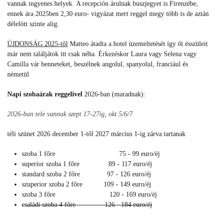
vannak ingyenes helyek. A recepción árulnak buszjegyet is Firenzébe,
ennek ára 2025ben 2,30 euro- vigyázat mert reggel megy több is de aztán
délelött szinte alig.
ÚJDONSÁG 2025-től
Matteo átadta a hotel üzemeltetését így őt ésszüleit
már nem találjátok itt csak néha. Érkezéskor Laura vagy Selena vagy
Camilla vár benneteket, beszélnek angolul, spanyolul, franciául és
németül
Napi szobaárak reggelivel
2026-ban (maradnak):
2026-ban tele vannak szept 17-27ig, okt 5/6/7
téli szünet 2026 december 1-től 2027 március 1-ig zárva tartanak
szoba 1 főre 75 - 99 euro/éj
superior szoba 1 főre 89 - 117 euro/éj
standard szoba 2 főre 97 - 126 euro/éj
szuperior szoba 2 főre 109 - 149 euro/éj
szoba 3 főre 120 - 169 euro/éj
családi szoba 4 főre 126 - 184 euro/éj