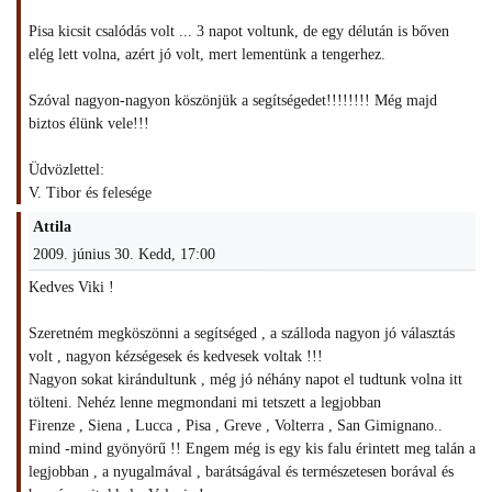
Pisa kicsit csalódás volt ... 3 napot voltunk, de egy délután is bőven
elég lett volna, azért jó volt, mert lementünk a tengerhez.
Szóval nagyon-nagyon köszönjük a segítségedet!!!!!!!! Még majd
biztos élünk vele!!!
Üdvözlettel:
V. Tibor és felesége
Attila
2009. június 30. Kedd, 17:00
Kedves Viki !
Szeretném megköszönni a segítséged , a szálloda nagyon jó választás
volt , nagyon kézségesek és kedvesek voltak !!!
Nagyon sokat kirándultunk , még jó néhány napot el tudtunk volna itt
tölteni. Nehéz lenne megmondani mi tetszett a legjobban
Firenze , Siena , Lucca , Pisa , Greve , Volterra , San Gimignano..
mind -mind gyönyörű !! Engem még is egy kis falu érintett meg talán a
legjobban , a nyugalmával , barátságával és természetesen borával és