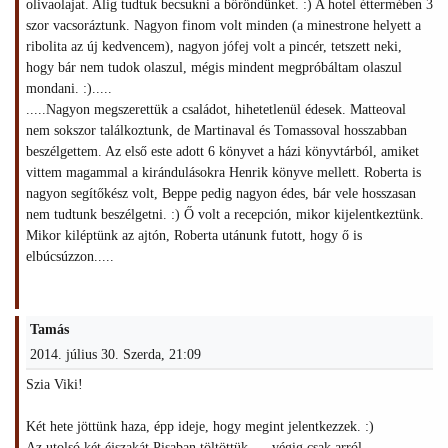
olivaolajat. Alig tudtuk becsukni a bőröndünket. :) A hotel éttermében 3
szor vacsoráztunk. Nagyon finom volt minden (a minestrone helyett a
ribolita az új kedvencem), nagyon jófej volt a pincér, tetszett neki,
hogy bár nem tudok olaszul, mégis mindent megpróbáltam olaszul
mondani. :).....
.....Nagyon megszerettük a családot, hihetetlenül édesek. Matteoval
nem sokszor találkoztunk, de Martinaval és Tomassoval hosszabban
beszélgettem. Az első este adott 6 könyvet a házi könyvtárból, amiket
vittem magammal a kirándulásokra Henrik könyve mellett. Roberta is
nagyon segítőkész volt, Beppe pedig nagyon édes, bár vele hosszasan
nem tudtunk beszélgetni. :) Ő volt a recepción, mikor kijelentkeztünk.
Mikor kiléptünk az ajtón, Roberta utánunk futott, hogy ő is
elbúcsúzzon.....
Tamás
2014. július 30. Szerda, 21:09
Szia Viki!
Két hete jöttünk haza, épp ideje, hogy megint jelentkezzek. :)
Az utolsó két éjszakát Pisaban töltöttük .... végig csak arról