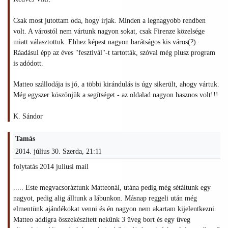
Csak most jutottam oda, hogy írjak. Minden a legnagyobb rendben
volt. A várostól nem vártunk nagyon sokat, csak Firenze közelsége
miatt választottuk. Ehhez képest nagyon barátságos kis város(?).
Ráadásul épp az éves "fesztivál"-t tartották, szóval még plusz program
is adódott.
Matteo szállodája is jó, a többi kirándulás is úgy sikerült, ahogy vártuk.
Még egyszer köszönjük a segítséget - az oldalad nagyon hasznos volt!!!
K. Sándor
Tamás
2014. július 30. Szerda, 21:11
folytatás 2014 juliusi mail
..... Este megvacsoráztunk Matteonál, utána pedig még sétáltunk egy
nagyot, pedig alig álltunk a lábunkon. Másnap reggeli után még
elmentünk ajándékokat venni és én nagyon nem akartam kijelentkezni.
Matteo addigra összekészített nekünk 3 üveg bort és egy üveg