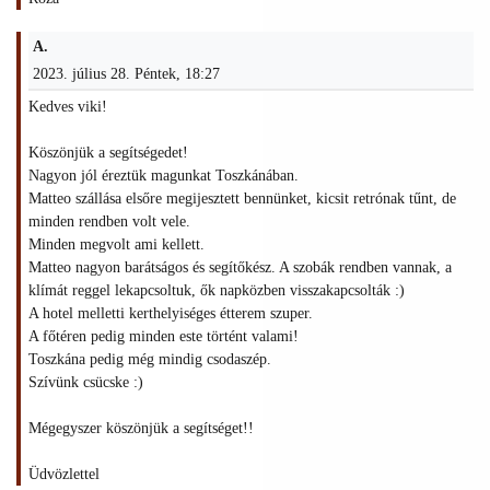
A.
2023. július 28. Péntek, 18:27
Kedves viki!
Köszönjük a segítségedet!
Nagyon jól éreztük magunkat Toszkánában.
Matteo szállása elsőre megijesztett bennünket, kicsit retrónak tűnt, de
minden rendben volt vele.
Minden megvolt ami kellett.
Matteo nagyon barátságos és segítőkész. A szobák rendben vannak, a
klímát reggel lekapcsoltuk, ők napközben visszakapcsolták :)
A hotel melletti kerthelyiséges étterem szuper.
A főtéren pedig minden este történt valami!
Toszkána pedig még mindig csodaszép.
Szívünk csücske :)
Mégegyszer köszönjük a segítséget!!
Üdvözlettel