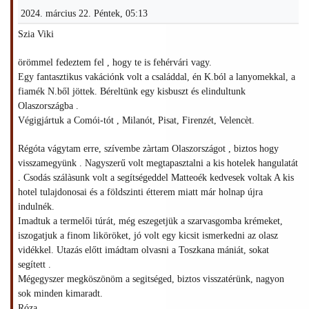
2024. március 22. Péntek, 05:13
Szia Viki
örömmel fedeztem fel , hogy te is fehérvári vagy.
Egy fantasztikus vakációnk volt a családdal, én K.ból a lanyomekkal, a
fiamék N.ből jöttek. Béreltünk egy kisbuszt és elindultunk
Olaszországba .
Végigjártuk a Comói-tót , Milanót, Pisat, Firenzét, Velencèt.
Régóta vágytam erre, szívembe zàrtam Olaszországot , biztos hogy
visszamegyünk . Nagyszerű volt megtapasztalni a kis hotelek hangulatát
. Csodás szálàsunk volt a segítségeddel Matteoék kedvesek voltak A kis
hotel tulajdonosai és a földszinti étterem miatt már holnap újra
indulnék.
Imadtuk a termelői túrát, még eszegetjük a szarvasgomba krémeket,
iszogatjuk a finom liköröket, jó volt egy kicsit ismerkedni az olasz
vidékkel. Utazás előtt imádtam olvasni a Toszkana mániát, sokat
segített .
Mégegyszer megköszönöm a segitséged, biztos visszatérünk, nagyon
sok minden kimaradt.
Róza