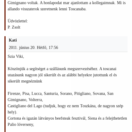
Gimignano voltak. A honlapodat mar ajanlottam a kollegaimnak. Mi is
allando visszaterok szeretnenk lenni Toscanaba.
Üdvözlettel:
P. Zsolt
Kati
2011. június 20. Hétfő, 17:56
Szia Viki,
Köszönjük a segítséget a szállásunk megszervezéséhez. A toscanai
utazásunk nagyon jól sikerült és az alábbi helyekre jutottunk el és
sikerült megnéznünk
Firenze, Pisa, Lucca, Santuria, Sorano, Pitigliano, Sovana, San
Gimignano, Volterra,
Castigliano del Lago (tudjuk, hogy ez nem Toszkána, de nagyon szép
hely).
Cortona és igazán látványos beefsteak fesztivál, Siena és a felejthetetlen
Palio lóverseny,