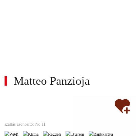
Matteo Panzioja
Wi-
Nem
fi
Klíma
Reggeli
Étterem
Bankkártya
szállás azonosító: No 11
turnusos
Állatbarát
Nemdohányzó
Gyerekbarát
Wi-