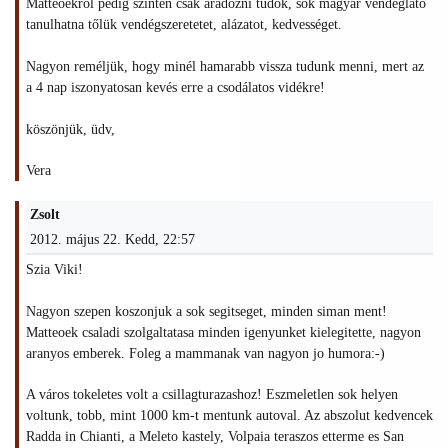
Matteoékról pedig szintén csak áradozni tudok, sok magyar vendéglátó
tanulhatna tőlük vendégszeretetet, alázatot, kedvességet.
Nagyon reméljük, hogy minél hamarabb vissza tudunk menni, mert az
a 4 nap iszonyatosan kevés erre a csodálatos vidékre!
köszönjük, üdv,
Vera
Zsolt
2012. május 22. Kedd, 22:57
Szia Viki!
Nagyon szepen koszonjuk a sok segitseget, minden siman ment!
Matteoek csaladi szolgaltatasa minden igenyunket kielegitette, nagyon
aranyos emberek. Foleg a mammanak van nagyon jo humora:-)
A város tokeletes volt a csillagturazashoz! Eszmeletlen sok helyen
voltunk, tobb, mint 1000 km-t mentunk autoval. Az abszolut kedvencek
Radda in Chianti, a Meleto kastely, Volpaia teraszos etterme es San