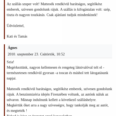
Az szállás szuper volt! Matteoék rendkívül barátságos, segítőkész
emberek, szívesen gondolunk rájuk. A szállás is kifogástalan volt: szép,
tiszta és nagyon toszkánás. Csak ajánlani tudjuk mindenkinek!
Üdvözlettel,
Kati és Tamás
Ágnes
2010. szeptember 23. Csütörtök, 10:52
Szia!
Megérkeztünk, nagyon kellemesen és rengeteg látnivalóval telt el -
természetesen rendkívül gyorsan -a toscan és máshol tett látogatásunk
napjai.
Matteoék rendkívül barátságos, segítőkész emberek, szívesen gondolunk
rájuk. A benzinmizéria idején Firenzében voltunk, az autónk náluk az
udvaron. Másnap indulnunk kellett a következő szálláshelyre.
Megkértük őket arra a nagy szívességre, hogy tankolják meg az autót,
és megtették !