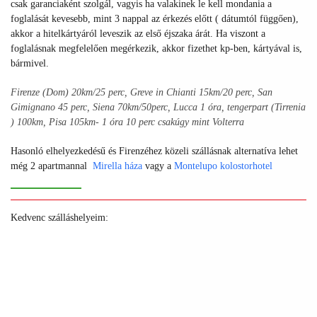
csak garanciaként szolgál, vagyis ha valakinek le kell mondania a
foglalását kevesebb, mint 3 nappal az érkezés előtt ( dátumtól függően),
akkor a hitelkártyáról leveszik az első éjszaka árát. Ha viszont a
foglalásnak megfelelően megérkezik, akkor fizethet kp-ben, kártyával is,
bármivel.
Firenze (Dom) 20km/25 perc, Greve in Chianti 15km/20 perc, San
Gimignano 45 perc, Siena 70km/50perc, Lucca 1 óra, tengerpart (Tirrenia
) 100km, Pisa 105km- 1 óra 10 perc csakúgy mint Volterra
Hasonló elhelyezkedésű és Firenzéhez közeli szállásnak alternatíva lehet
még 2 apartmannal
Mirella háza
vagy a
Montelupo kolostorhotel
Kedvenc szálláshelyeim:
+
+
+
+
+
+
+
+
+
+
+
+
+
+
+