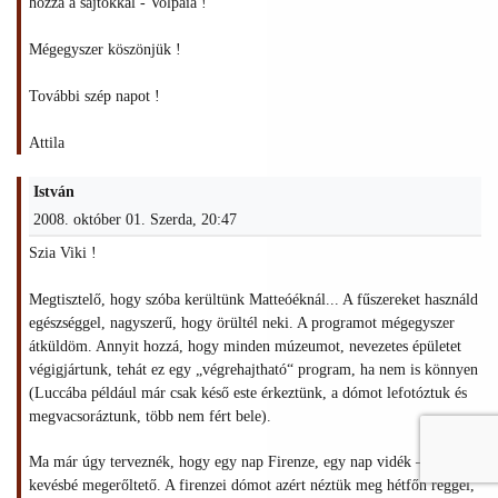
hozzá a sajtokkal - Volpaia !
Mégegyszer köszönjük !
További szép napot !
Attila
István
2008. október 01. Szerda, 20:47
Szia Viki !
Megtisztelő, hogy szóba kerültünk Matteóéknál... A fűszereket használd
egészséggel, nagyszerű, hogy örültél neki. A programot mégegyszer
átküldöm. Annyit hozzá, hogy minden múzeumot, nevezetes épületet
végigjártunk, tehát ez egy „végrehajtható“ program, ha nem is könnyen
(Luccába például már csak késő este érkeztünk, a dómot lefotóztuk és
megvacsoráztunk, több nem fért bele).
Ma már úgy terveznék, hogy egy nap Firenze, egy nap vidék – úgy
kevésbé megerőltető. A firenzei dómot azért néztük meg hétfőn reggel,