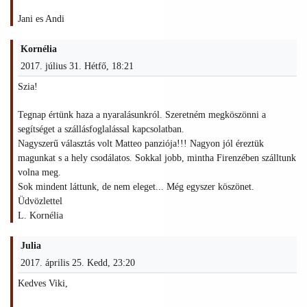
Jani es Andi
Kornélia
2017. július 31. Hétfő, 18:21
Szia!
Tegnap értünk haza a nyaralásunkról. Szeretném megköszönni a
segítséget a szállásfoglalással kapcsolatban.
Nagyszerű választás volt Matteo panziója!!! Nagyon jól éreztük
magunkat s a hely csodálatos. Sokkal jobb, mintha Firenzében szálltunk
volna meg.
Sok mindent láttunk, de nem eleget... Még egyszer köszönet.
Üdvözlettel
L. Kornélia
Julia
2017. április 25. Kedd, 23:20
Kedves Viki,