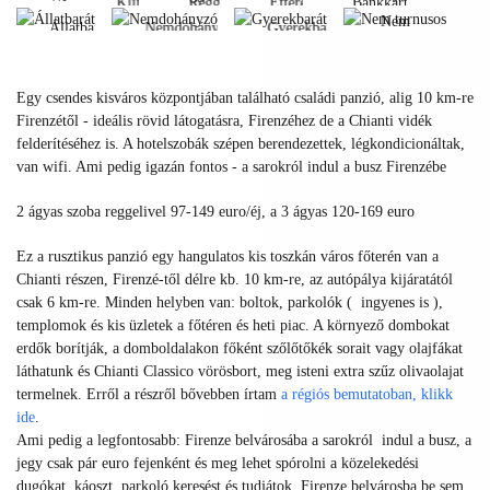
Klíma
Reggeli
Étterem
Bankkártya
fi
Nem
Állatbarát
Nemdohányzó
Gyerekbarát
Klíma
Reggeli
Étterem
Bankkártya
turnusos
Wi-
Állatbarát
Nemdohányzó
Gyerekbarát
fi
Nem
Egy csendes kisváros központjában található családi panzió, alig 10 km-re
turnusos
Firenzétől - ideális rövid látogatásra, Firenzéhez de a Chianti vidék
felderítéséhez is. A hotelszobák szépen berendezettek, légkondicionáltak,
van wifi. Ami pedig igazán fontos - a sarokról indul a busz Firenzébe
2 ágyas szoba reggelivel 97-149 euro/éj, a 3 ágyas 120-169 euro
Ez a rusztikus panzió egy hangulatos kis toszkán város főterén van a
Chianti részen, Firenzé-től délre kb. 10 km-re, az autópálya kijáratától
csak 6 km-re. Minden helyben van: boltok, parkolók ( ingyenes is ),
templomok és kis üzletek a főtéren és heti piac. A környező dombokat
erdők borítják, a domboldalakon főként szőlőtőkék sorait vagy olajfákat
láthatunk és Chianti Classico vörösbort, meg isteni extra szűz olivaolajat
termelnek. Erről a részről bővebben írtam
a régiós bemutatoban, klikk
ide
.
Ami pedig a legfontosabb: Firenze belvárosába a sarokról indul a busz, a
jegy csak pár euro fejenként és meg lehet spórolni a közelekedési
dugókat, káoszt, parkoló keresést és tudjátok, Firenze belvárosba be sem