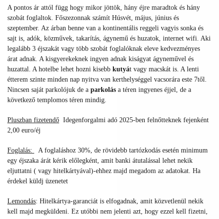
A pontos ár attól függ hogy mikor jöttök, hány éjre maradtok és hány
szobát foglaltok. Főszezonnak számít Húsvét, május, június és
szeptember. Az árban benne van a kontinentális reggeli vagyis sonka és
sajt is, adók, közművek, takarítás, ágynemű és huzatok, internet wifi. Aki
legalább 3 éjszakát vagy több szobát foglalóknak eleve kedvezményes
árat adnak. A kisgyerekeknek ingyen adnak kiságyat ágyneművel és
huzattal. A hotelbe lehet hozni kisebb
kutyá
t vagy macskát is. A lenti
étterem szinte minden nap nyitva van kerthelységgel vacsorára este 7től.
Nincsen saját parkolójuk de a
parkolás
a téren ingyenes éjjel, de a
következő templomos téren mindig.
Pluszban fizetendő
Idegenforgalmi adó 2025-ben felnőtteknek fejenként
2,00 euro/éj
Foglalás:
A foglaláshoz 30%, de rövidebb tartózkodás esetén minimum
egy éjszaka árát kérik előlegként, amit banki átutalással lehet nekik
eljuttatni ( vagy hitelkártyával)-ehhez majd megadom az adatokat. Ha
érdekel küldj üzenetet
Lemondás
:
Hitelkártya-garanciát is elfogadnak, amit közvetlenül nekik
kell majd megküldeni. Ez utóbbi nem jelenti azt, hogy ezzel kell fizetni,