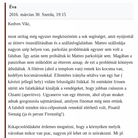
Éva
2016. március 30. Szerda, 19:15
Kedves Viki,
most utólag még egyszer megköszönöm a sok segítséget, amit nyújtottál
az útiterv összeállításában és a szállásfoglalásban. Matteo szállodája
nagyon szép helyen van, parkolási problémánk egyszer sem volt a
faluban. Így aztán nem próbáltuk ki Matteo parkolóját sem. Magában a
panzióban nem működött az étterem aznap, de ezt a problémát könnyen
áthidaltuk. A főtéren (ahol a templom van) remek kis kocsma van,
kedélyes kocsmárosokkal. Ellentétes irányba sétálva van egy bar (
kávézó jellegű hely) vidám felszolgáló fiúkkal. Itt esténként frissen
sütött sós falatkákkal kínálják a vendégeket, hogy jobban csússzon a
Chianti (aperitivo). Ugyanerre van egy étterem, ahol olyan steaket
adnak gorgonzola sajtmártással, amilyen fínomat még nem ettünk.
A faluból minden túra-célpontunk remekül elérhető volt, Pisatól
Sienaig (ja és persze Firenzéig!).
Kikapcsolódásként érdemes megnézni, hogy a környéken melyik
városban mikor van piac, nagyon jól lehet ott is szórakozni. Mi pl.