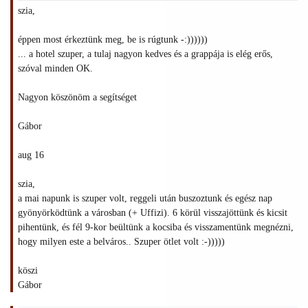
szia,
éppen most érkeztünk meg, be is rúgtunk -:))))))
... a hotel szuper, a tulaj nagyon kedves és a grappája is elég erős,
szóval minden OK.
Nagyon köszönöm a segítséget
Gábor
aug 16
szia,
a mai napunk is szuper volt, reggeli után buszoztunk és egész nap
gyönyörködtünk a városban (+ Uffizi). 6 körül visszajöttünk és kicsit
pihentünk, és fél 9-kor beültünk a kocsiba és visszamentünk megnézni,
hogy milyen este a belváros.. Szuper ötlet volt :-)))))
köszi
Gábor