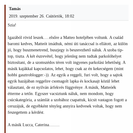
Tamás
2019. szeptember 26. Csütörtök, 18:02
Szia!
Igazából rövid leszek.....elsőre a Matteo hoteljében voltunk. A család
baromi kedves, Matteót imádtuk, némi úti tanáccsal is ellátott, az külön
jó, hogy buszmenetrend, buszjegy is beszerezhető náluk. A szoba tip-
top, tiszta. A két észrevétel, hogy jelenleg nem tudtak parkolóhelyet
biztosítani, de a szomszédos téren volt ingyenes parkolási lehetőség. A
másik kajákkal kapcsolatos, lehet, hogy csak az én kekecségem (mint
hobbi gasztroblogger:-)). Az egyik a reggeli, furi volt, hogy a sajtok
egyik hazájában reggelire csomagolt lapka és kockasajt közül lehet
választani, de ez nyilván árfekvés függvénye. A másik, Matteóék
étterme a tetőn. Egyszer vacsiztunk náluk, nem mondom, hogy
csúcskategória, a számlát a szobához csapattuk, kicsit vastagon fogott a
ceruzájuk, de egyébként tényleg annyira kedvesek voltak, hogy nem
feszegettem a kérdést.
A másik Lucca, Caterina.........