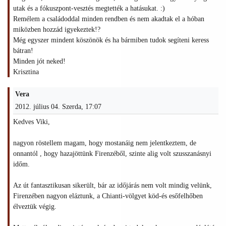
utak és a fókuszpont-vesztés megtették a hatásukat. :)
Remélem a családoddal minden rendben és nem akadtak el a hóban
miközben hozzád igyekeztek!?
Még egyszer mindent köszönök és ha bármiben tudok segíteni keress
bátran!
Minden jót neked!
Krisztina
Vera
2012. július 04. Szerda, 17:07
Kedves Viki,
nagyon röstellem magam, hogy mostanáig nem jelentkeztem, de
onnantól , hogy hazajöttünk Firenzéből, szinte alig volt szusszanásnyi
időm.
Az út fantasztikusan sikerült, bár az időjárás nem volt mindig velünk,
Firenzében nagyon eláztunk, a Chianti-völgyet köd-és esőfelhőben
élveztük végig.