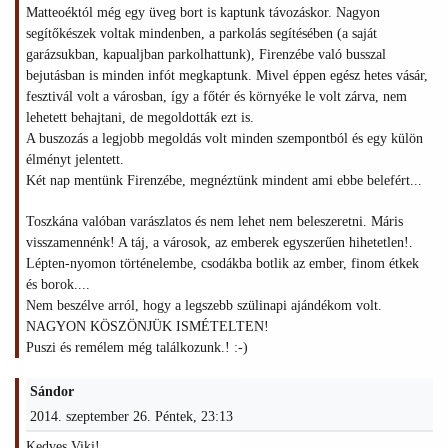
Matteoéktól még egy üveg bort is kaptunk távozáskor. Nagyon
segítőkészek voltak mindenben, a parkolás segítésében (a saját
garázsukban, kapualjban parkolhattunk), Firenzébe való busszal
bejutásban is minden infót megkaptunk. Mivel éppen egész hetes vásár,
fesztivál volt a városban, így a főtér és környéke le volt zárva, nem
lehetett behajtani, de megoldották ezt is.
A buszozás a legjobb megoldás volt minden szempontból és egy külön
élményt jelentett.
Két nap mentünk Firenzébe, megnéztünk mindent ami ebbe belefért...
Toszkána valóban varászlatos és nem lehet nem beleszeretni. Máris
visszamennénk! A táj, a városok, az emberek egyszerűen hihetetlen!.
Lépten-nyomon történelembe, csodákba botlik az ember, finom étkek
és borok....
Nem beszélve arról, hogy a legszebb szülinapi ajándékom volt.
NAGYON KÖSZÖNJÜK ISMÉTELTEN!
Puszi és remélem még találkozunk.! :-)
Sándor
2014. szeptember 26. Péntek, 23:13
Kedves Viki!