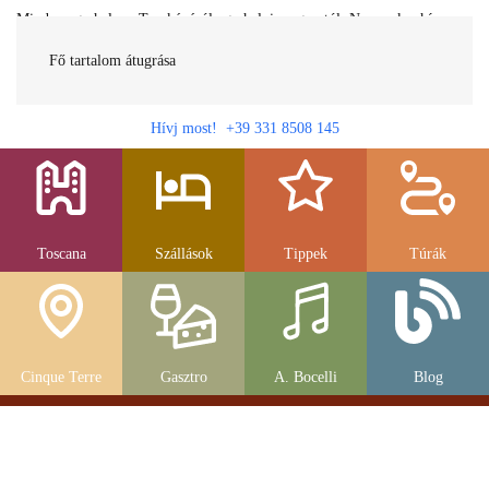
Minden egy helyen Toszkánáról egy helyi magyartól. Nemcsak a híres
látnivalók, hanem szállások, múzeumok és parkolás, strandok és
gasztronomia....
Fő tartalom átugrása
Hívj most! +39 331 8508 145
Toscana
Szállások
Tippek
Túrák
Cinque Terre
Gasztro
A. Bocelli
Blog