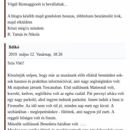
Végül Riomaggiorét is bevállaltuk...
A blogra később majd gondolom hosszas, többrészes beszámolót írok,
majd elküldöm
Köszi még1x mindent.
R. Tamás és Nikola
Ildikó
2019. május 12. Vasárnap, 18:26
Szia Viki!
Köszönjük szépen, hogy már az utazásunk előtt elláttál bennünket sok-
sok hasznos és praktikus információval, ami nagy segítségünkre volt.
Mi májusban jártunk Toscanaban. Első szállásunk Matteonál volt,
korrekt, kedves, segítőkész volt az egész család. Pár percnyi sétára volt
egy nagy parkoló, ahol ingyen tudtunk parkolni. Innen indult a busz is
Firenzébe. Az idő nem volt túl jó, minden nap esett egy kicsit. A
szobánkban - meglepetésünkre - fűtöttek, ami nagyon jól esett. A
reggeli bőséges volt és finom.
Második szállásunk Benedetta házában volt. .....