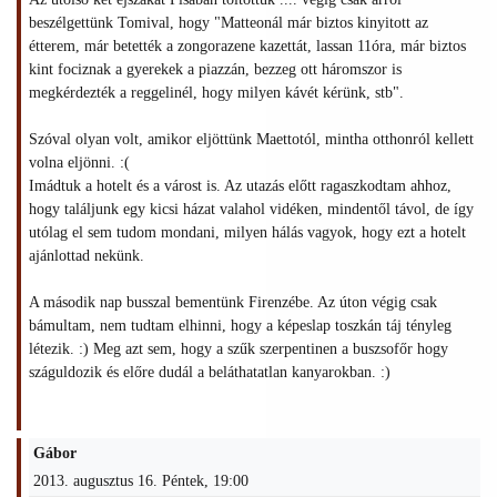
beszélgettünk Tomival, hogy "Matteonál már biztos kinyitott az
étterem, már betették a zongorazene kazettát, lassan 11óra, már biztos
kint fociznak a gyerekek a piazzán, bezzeg ott háromszor is
megkérdezték a reggelinél, hogy milyen kávét kérünk, stb".
Szóval olyan volt, amikor eljöttünk Maettotól, mintha otthonról kellett
volna eljönni. :(
Imádtuk a hotelt és a várost is. Az utazás előtt ragaszkodtam ahhoz,
hogy találjunk egy kicsi házat valahol vidéken, mindentől távol, de így
utólag el sem tudom mondani, milyen hálás vagyok, hogy ezt a hotelt
ajánlottad nekünk.
A második nap busszal bementünk Firenzébe. Az úton végig csak
bámultam, nem tudtam elhinni, hogy a képeslap toszkán táj tényleg
létezik. :) Meg azt sem, hogy a szűk szerpentinen a buszsofőr hogy
száguldozik és előre dudál a beláthatatlan kanyarokban. :)
Gábor
2013. augusztus 16. Péntek, 19:00