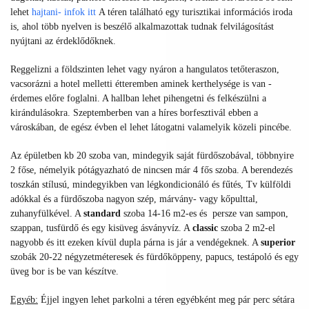
lehet
hajtani- infok itt
A téren található egy turisztikai információs iroda
is, ahol több nyelven is beszélő alkalmazottak tudnak felvilágosítást
nyújtani az érdeklődőknek.
Reggelizni a földszinten lehet vagy nyáron a hangulatos tetőteraszon,
vacsorázni a hotel melletti étteremben aminek kerthelysége is van -
érdemes előre foglalni. A hallban lehet pihengetni és felkészülni a
kirándulásokra. Szeptemberben van a híres borfesztivál ebben a
városkában, de egész évben el lehet látogatni valamelyik közeli pincébe.
Az épületben kb 20 szoba van, mindegyik saját fürdőszobával, többnyire
2 főse, némelyik pótágyazható de nincsen már 4 fős szoba. A berendezés
toszkán stílusú, mindegyikben van légkondicionáló és fűtés, Tv külföldi
adókkal és a fürdőszoba nagyon szép, márvány- vagy kőpulttal,
zuhanyfülkével. A
standard
szoba 14-16 m2-es és persze van sampon,
szappan, tusfürdő és egy kisüveg ásványvíz. A
classic
szoba 2 m2-el
nagyobb és itt ezeken kívül dupla párna is jár a vendégeknek. A
superior
szobák 20-22 négyzetméteresek és fürdőköppeny, papucs, testápoló és egy
üveg bor is be van készítve.
Egyéb:
Éjjel ingyen lehet parkolni a téren egyébként meg pár perc sétára