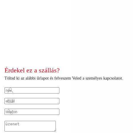
+
+
+
+
+
+
+
+
+
+
+
+
+
+
+
+
+
+
+
+
+
+
+
Érdekel ez a szállás?
Töltsd ki az alábbi űrlapot és felveszem Veled a személyes kapcsolatot.