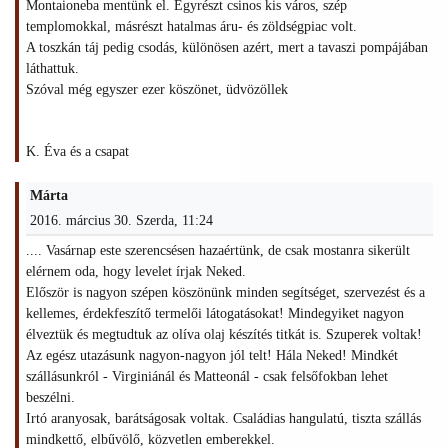
Montaioneba mentünk el. Egyrészt csinos kis város, szép
templomokkal, másrészt hatalmas áru- és zöldségpiac volt.
A toszkán táj pedig csodás, különösen azért, mert a tavaszi pompájában
láthattuk.
Szóval még egyszer ezer köszönet, üdvözöllek
K. Éva és a csapat
Márta
2016. március 30. Szerda, 11:24
.... Vasárnap este szerencsésen hazaértünk, de csak mostanra sikerült
elérnem oda, hogy levelet írjak Neked.
Először is nagyon szépen köszönünk minden segítséget, szervezést és a
kellemes, érdekfeszítő termelői látogatásokat! Mindegyiket nagyon
élveztük és megtudtuk az olíva olaj készítés titkát is. Szuperek voltak!
Az egész utazásunk nagyon-nagyon jól telt! Hála Neked! Mindkét
szállásunkról - Virginiánál és Matteonál - csak felsőfokban lehet
beszélni.
Irtó aranyosak, barátságosak voltak. Családias hangulatú, tiszta szállás
mindkettő, elbűvölő, közvetlen emberekkel.