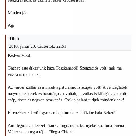
Neked is kösz az üzenetet ezzel kapcsolatban.
Minden jót:
Ági
Tibor
2010. július 29. Csütörtök, 22:51
Kedves Viki!
Tegnap este érkeztünk haza Toszkánából! Szenzációs volt, már ma
vissza is mennénk!
Az városi szállás és a másik agriturismo is szuper volt! A vendéglátók
nagyon kedvesek és barátságosak voltak, a szállás is kifogástalan volt:
szép, tiszta és nagyon toszkánás. Csak ajánlani tudjuk mindenkinek!
Firenzében sikerült gyorsan bejutnunk az Uffizibe hála Neked!
Ami legjobban tetszett San Gimignano és környéke, Cortona, Siena,
Volterra.... meg a táj... főleg a Chianti.