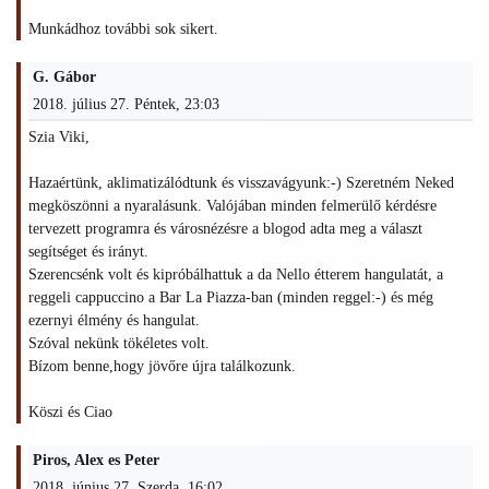
Munkádhoz további sok sikert.
G. Gábor
2018. július 27. Péntek, 23:03
Szia Viki,
Hazaértünk, aklimatizálódtunk és visszavágyunk:-) Szeretném Neked
megköszönni a nyaralásunk. Valójában minden felmerülő kérdésre
tervezett programra és városnézésre a blogod adta meg a választ
segítséget és irányt.
Szerencsénk volt és kipróbálhattuk a da Nello étterem hangulatát, a
reggeli cappuccino a Bar La Piazza-ban (minden reggel:-) és még
ezernyi élmény és hangulat.
Szóval nekünk tökéletes volt.
Bízom benne,hogy jövőre újra találkozunk.
Köszi és Ciao
Piros, Alex es Peter
2018. június 27. Szerda, 16:02