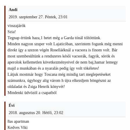
Andi
2019. szeptember 27. Péntek, 23:01
visszajárók
Szia!
Tegnap értünk haza,1 hetet még a Garda tónál töltöttünk.
Minden nagyon szuper volt Lajaticóban, szerintem fogunk még menni
direkt így a szezon végén Roselláéknál a vacsora is finom volt. Bár
most szembesültünk a rendszeres késői vacsorák, fagyik, sörök és
aperolok kellemetlen következményeivel de nem baj,hamar lemegy
majd a munkában és a nyaralás pedig így volt tökéletes!
Látjuk mostmár hogy Toscana még mindig tart meglepetéseket
számunkra, úgyhogy alig várom h újra elkezdjem böngészni az
oldaladat és Zsiga Henrik könyvét!
Mindenki üdvözöl a csapatból
Évi
2018. augusztus 20. Hétfő, 23:02
8as apartman
Kedves Viki