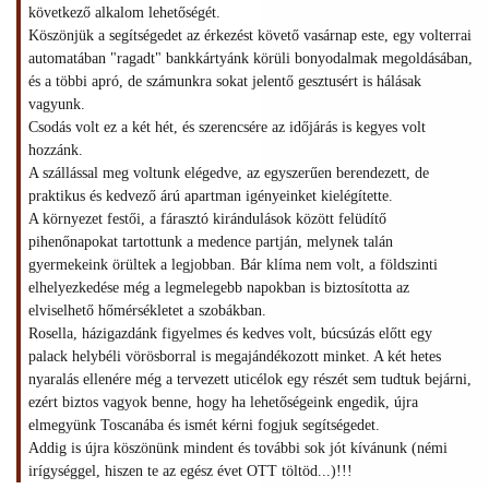
következő alkalom lehetőségét.
Köszönjük a segítségedet az érkezést követő vasárnap este, egy volterrai
automatában "ragadt" bankkártyánk körüli bonyodalmak megoldásában,
és a többi apró, de számunkra sokat jelentő gesztusért is hálásak
vagyunk.
Csodás volt ez a két hét, és szerencsére az időjárás is kegyes volt
hozzánk.
A szállással meg voltunk elégedve, az egyszerűen berendezett, de
praktikus és kedvező árú apartman igényeinket kielégítette.
A környezet festői, a fárasztó kirándulások között felüdítő
pihenőnapokat tartottunk a medence partján, melynek talán
gyermekeink örültek a legjobban. Bár klíma nem volt, a földszinti
elhelyezkedése még a legmelegebb napokban is biztosította az
elviselhető hőmérsékletet a szobákban.
Rosella, házigazdánk figyelmes és kedves volt, búcsúzás előtt egy
palack helybéli vörösborral is megajándékozott minket. A két hetes
nyaralás ellenére még a tervezett uticélok egy részét sem tudtuk bejárni,
ezért biztos vagyok benne, hogy ha lehetőségeink engedik, újra
elmegyünk Toscanába és ismét kérni fogjuk segítségedet.
Addig is újra köszönünk mindent és további sok jót kívánunk (némi
irígységgel, hiszen te az egész évet OTT töltöd...)!!!