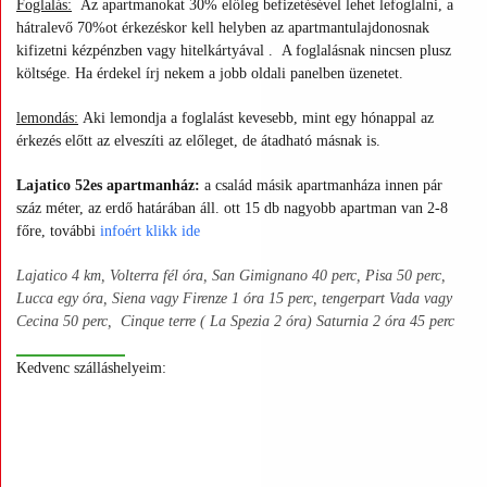
Foglalás:
Az apartmanokat 30% előleg befizetésével lehet lefoglalni, a
hátralevő 70%ot érkezéskor kell helyben az apartmantulajdonosnak
kifizetni kézpénzben vagy hitelkártyával .
A foglalásnak nincsen plusz
költsége. Ha érdekel írj nekem a jobb oldali panelben üzenetet.
lemondás:
Aki lemondja a foglalást kevesebb, mint egy hónappal az
érkezés előtt az elveszíti az előleget, de átadható másnak is.
Lajatico 52es apartmanház:
a család másik apartmanháza innen pár
száz méter, az erdő határában áll. ott 15 db nagyobb apartman van 2-8
főre, további
infoért
klikk ide
Lajatico 4 km, Volterra fél óra, San Gimignano 40 perc, Pisa 50 perc,
Lucca egy óra, Siena vagy Firenze 1 óra 15 perc, tengerpart Vada vagy
Cecina 50 perc, Cinque terre ( La Spezia 2 óra) Saturnia 2 óra 45 perc
Kedvenc szálláshelyeim:
+
+
+
+
+
+
+
+
+
+
+
+