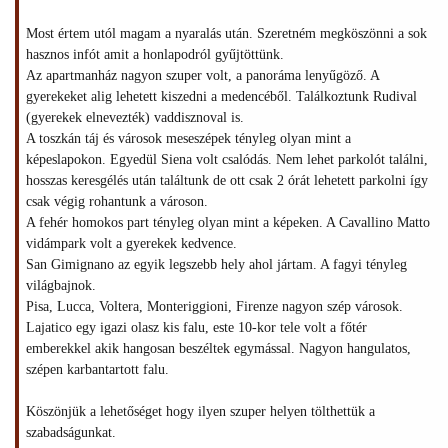
Most értem utól magam a nyaralás után. Szeretném megköszönni a sok
hasznos infót amit a honlapodról gyűjtöttünk.
Az apartmanház nagyon szuper volt, a panoráma lenyűgöző. A
gyerekeket alig lehetett kiszedni a medencéből. Találkoztunk Rudival
(gyerekek elnevezték) vaddisznoval is.
A toszkán táj és városok meseszépek tényleg olyan mint a
képeslapokon. Egyedül Siena volt csalódás. Nem lehet parkolót találni,
hosszas keresgélés után találtunk de ott csak 2 órát lehetett parkolni így
csak végig rohantunk a városon.
A fehér homokos part tényleg olyan mint a képeken. A Cavallino Matto
vidámpark volt a gyerekek kedvence.
San Gimignano az egyik legszebb hely ahol jártam. A fagyi tényleg
világbajnok.
Pisa, Lucca, Voltera, Monteriggioni, Firenze nagyon szép városok.
Lajatico egy igazi olasz kis falu, este 10-kor tele volt a főtér
emberekkel akik hangosan beszéltek egymással. Nagyon hangulatos,
szépen karbantartott falu.
Köszönjük a lehetőséget hogy ilyen szuper helyen tölthettük a
szabadságunkat.