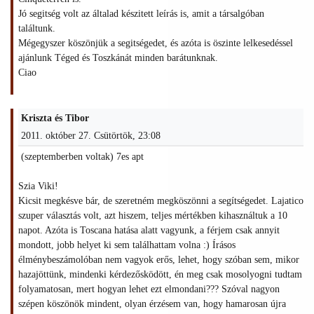
Jó segitség volt az általad készitett leírás is, amit a társalgóban
találtunk.
Mégegyszer köszönjük a segitségedet, és azóta is öszinte lelkesedéssel
ajánlunk Téged és Toszkánát minden barátunknak.
Ciao
Kriszta és Tibor
2011. október 27. Csütörtök, 23:08
(szeptemberben voltak) 7es apt
Szia Viki!
Kicsit megkésve bár, de szeretném megköszönni a segítségedet. Lajatico
szuper választás volt, azt hiszem, teljes mértékben kihasználtuk a 10
napot. Azóta is Toscana hatása alatt vagyunk, a férjem csak annyit
mondott, jobb helyet ki sem találhattam volna :) Írásos
élménybeszámolóban nem vagyok erős, lehet, hogy szóban sem, mikor
hazajöttünk, mindenki kérdezősködött, én meg csak mosolyogni tudtam
folyamatosan, mert hogyan lehet ezt elmondani??? Szóval nagyon
szépen köszönök mindent, olyan érzésem van, hogy hamarosan újra