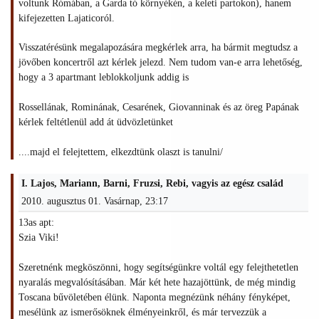
voltunk Rómában, a Garda tó környékén, a keleti partokon), hanem
kifejezetten Lajaticoról.
Visszatérésünk megalapozására megkérlek arra, ha bármit megtudsz a
jövőben koncertről azt kérlek jelezd. Nem tudom van-e arra lehetőség,
hogy a 3 apartmant leblokkoljunk addig is
Rossellának, Rominának, Cesarének, Giovanninak és az öreg Papának
kérlek feltétlenül add át üdvözletünket
....majd el felejtettem, elkezdtünk olaszt is tanulni/
I. Lajos, Mariann, Barni, Fruzsi, Rebi, vagyis az egész család
2010. augusztus 01. Vasárnap, 23:17
13as apt:
Szia Viki!
Szeretnénk megköszönni, hogy segítségünkre voltál egy felejthetetlen
nyaralás megvalósításában. Már két hete hazajöttünk, de még mindig
Toscana bűvöletében élünk. Naponta megnézünk néhány fényképet,
mesélünk az ismerősöknek élményeinkről, és már tervezzük a