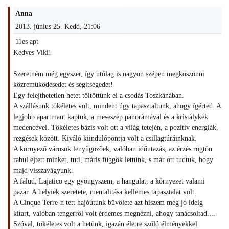
Anna
2013. június 25. Kedd, 21:06
11es apt
Kedves Viki!
Szeretném még egyszer, így utólag is nagyon szépen megköszönni
közreműködésedet és segítségedet!
Egy felejthetetlen hetet töltöttünk el a csodás Toszkánában.
A szállásunk tökéletes volt, mindent úgy tapasztaltunk, ahogy ígérted. A
legjobb apartmant kaptuk, a meseszép panorámával és a kristálykék
medencével. Tökéletes bázis volt ott a világ tetején, a pozitív energiák,
rezgések között. Kiváló kiindulópontja volt a csillagtúráinknak.
A környező városok lenyűgözőek, valóban időutazás, az érzés rögtön
rabul ejtett minket, tuti, máris függők lettünk, s már ott tudtuk, hogy
majd visszavágyunk.
A falud, Lajatico egy gyöngyszem, a hangulat, a környezet valami
pazar. A helyiek szeretete, mentalitása kellemes tapasztalat volt.
A Cinque Terre-n tett hajóútunk büvölete azt hiszem még jó ideig
kitart, valóban tengerről volt érdemes megnézni, ahogy tanácsoltad....
Szóval, tökéletes volt a hetünk, igazán életre szóló élményekkel