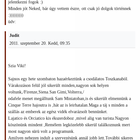
jelentkezni fogok :)
Minden jót Neked, bár úgy vettem észre, ott csak jó dolgok történnek
:)))))))))
üdv:
Judit
2011. szeptember 20. Kedd, 09:35
Szia Viki!
Sajnos egy hete szombaton hazaérkeztünk a csodálatos Toszkanaból.
Várakozáson felül jól sikerült minden,nagyon sok helyen
voltunk,/Firenze,Siena.San Gimi,Volterra,/
odafele menet megálltunk Sam Miniatoban,is és sikerült elmennünk a
Cinque Terre hajoutra is ,hát az is leirhatalan.Maga a táj s minden a
szállás az emberek az egész vidék elvarázsolt bennünket.
Lajatico és Orciatico kis ékszerdoboz ,mivel alig van turista.Nagyon
köszönünk mindent ,Remélem legközelebb sikerül találkoznunk mert
most nagyon sürü volt a programunk.
Amilyen nehezen indult a szervezésünk annál jobb lett.További sikeres