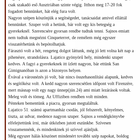
csak szakadó eső Ausztriában szinte végig. Itthon meg 17-20 fok
fogadott bennünket, hát elég fura volt.
Nagyon szépen köszönjük a segítségedet, tanácsaidat amivel elláttál
bennünket. Szuper volt a hetünk, bár volt egy kis betegség a
gyerekeknél. Szerencsére gyorsan rendbe tudtuk tenni. Sajnos emiatt
nem tudtuk megnézni Cinqueterret, de remélem még egyszer
visszatérhetünk és bepótolhatjuk.
Fárasztó volt a hét, rengeteg dolgot láttunk, még jó lett volna két nap a
pihenésre, strandolásra. Lajatico gyönyörű hely, mindenki szuper
kedves. A fagyi a gyerekeknek itt ízlett nagyon, bár ettünk San
Gimignanóban is azon a bizonyos helyen.
Évával a városnézés jó volt, bár nincs összehasonlítási alapunk, kedves
és segítőkész volt. A kedd nagyon szerencsétlen időpont volt Firenzére,
mert másnap volt egy nagy ünnep(jún.24) ami miatt lezárások voltak.
Meleg volt és tömeg. Az Uffiziben rendben volt minden.
Pénteken bementünk a piacra, gyorsan megtaláltuk.
Lajatico 51. számú apartmanház csodás, jól felszerelt, kényelmes,
tiszta, az udvar, medence nagyon szuper. Sajnos a vendégkönyvbe
elfelejtettünk írni, már útközben jutott eszünkbe. Szívesen
visszamennénk, és mindenkinek jó szívvel ajánljuk.
Még egyszer hálás köszönet mindenért további szép napokat, boldog