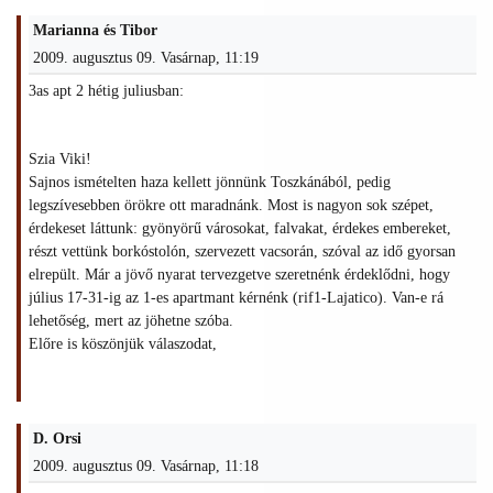
Marianna és Tibor
2009. augusztus 09. Vasárnap, 11:19
3as apt 2 hétig juliusban:
Szia Viki!
Sajnos ismételten haza kellett jönnünk Toszkánából, pedig
legszívesebben örökre ott maradnánk. Most is nagyon sok szépet,
érdekeset láttunk: gyönyörű városokat, falvakat, érdekes embereket,
részt vettünk borkóstolón, szervezett vacsorán, szóval az idő gyorsan
elrepült. Már a jövő nyarat tervezgetve szeretnénk érdeklődni, hogy
július 17-31-ig az 1-es apartmant kérnénk (rif1-Lajatico). Van-e rá
lehetőség, mert az jöhetne szóba.
Előre is köszönjük válaszodat,
D. Orsi
2009. augusztus 09. Vasárnap, 11:18