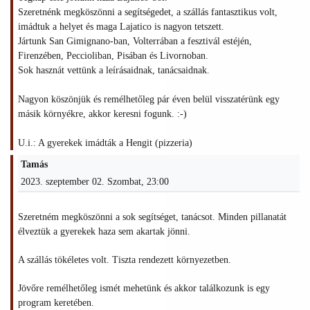
Szeretnénk megköszönni a segítségedet, a szállás fantasztikus volt,
imádtuk a helyet és maga Lajatico is nagyon tetszett.
Jártunk San Gimignano-ban, Volterrában a fesztivál estéjén,
Firenzében, Peccioliban, Pisában és Livornoban.
Sok hasznát vettünk a leírásaidnak, tanácsaidnak.
Nagyon köszönjük és remélhetőleg pár éven belül visszatérünk egy
másik környékre, akkor keresni fogunk. :-)
U.i.: A gyerekek imádták a Hengit (pizzeria)
Tamás
2023. szeptember 02. Szombat, 23:00
Szeretném megköszönni a sok segítséget, tanácsot. Minden pillanatát
élveztük a gyerekek haza sem akartak jönni.
A szállás tökéletes volt. Tiszta rendezett környezetben.
Jövőre remélhetőleg ismét mehetünk és akkor találkozunk is egy
program keretében.