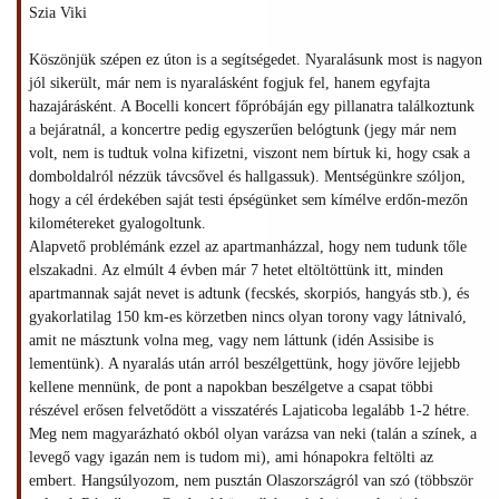
Szia Viki
Köszönjük szépen ez úton is a segítségedet. Nyaralásunk most is nagyon
jól sikerült, már nem is nyaralásként fogjuk fel, hanem egyfajta
hazajárásként. A Bocelli koncert főpróbáján egy pillanatra találkoztunk
a bejáratnál, a koncertre pedig egyszerűen belógtunk (jegy már nem
volt, nem is tudtuk volna kifizetni, viszont nem bírtuk ki, hogy csak a
domboldalról nézzük távcsővel és hallgassuk). Mentségünkre szóljon,
hogy a cél érdekében saját testi épségünket sem kímélve erdőn-mezőn
kilométereket gyalogoltunk.
Alapvető problémánk ezzel az apartmanházzal, hogy nem tudunk tőle
elszakadni. Az elmúlt 4 évben már 7 hetet eltöltöttünk itt, minden
apartmannak saját nevet is adtunk (fecskés, skorpiós, hangyás stb.), és
gyakorlatilag 150 km-es körzetben nincs olyan torony vagy látnivaló,
amit ne másztunk volna meg, vagy nem láttunk (idén Assisibe is
lementünk). A nyaralás után arról beszélgettünk, hogy jövőre lejjebb
kellene mennünk, de pont a napokban beszélgetve a csapat többi
részével erősen felvetődött a visszatérés Lajaticoba legalább 1-2 hétre.
Meg nem magyarázható okból olyan varázsa van neki (talán a színek, a
levegő vagy igazán nem is tudom mi), ami hónapokra feltölti az
embert. Hangsúlyozom, nem pusztán Olaszországról van szó (többször