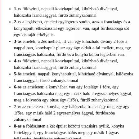
1-es
földszinti, nappali konyhapulttal, kihúzható dívánnyal,
hálószoba franciaággyal, fürdő zuhanykabinnal
2-es
a
legkisebb, emeleti egylégteres studio, azaz a franciaágy és a
konyhapult, étkezőasztal egy légtérben van, saját fürdőszobája sőt
egy kis saját erkélye is.
3-as
emeleti, a 2es mellett, itt van egy kihúzható dívány 2 főre a
nappaliban, konyhapult plusz egy ágy oldalt a fal mellett, meg egy
franciaágyas hálószoba, fürdő és a konyha külön légtérben van.
4-es
földszinti, nappali konyhapulttal, kihúzható dívánnyal,
hálószoba franciaággyal, fürdő zuhanykabinnal
5-ös
emeleti, nappali konyhapulttal, kihúzható dívánnyal, hálószoba
franciaággyal, fürdő zuhanykabinnal
6-os
az emeleten: a konyhában van egy fotelágy 1 főre, egy
franciaágyas hálószoba meg egy másik háló 2 egyszemélyes ággyal,
meg a folyosón egy plusz ágy (1fős), fürdő zuhanykabinnal
7-es
az emeleten : konyha, egy hálószoba franciaágy meg egy ágy
1főre, egy másik háló 2 egyszemélyes ággyal, fürdőszoba
zuhanykabinnal
8-as a
földszinten a két épület közötti utacskára nyílik, konyha
fottelággyal, egy franciaágyas hálós meg egy másik 1 ágyas