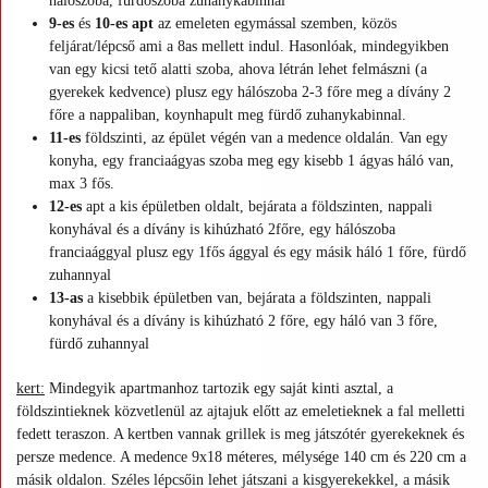
hálószoba, fürdőszoba zuhanykabinnal
9-es
és
10-es apt
az emeleten egymással szemben, közös
feljárat/lépcső ami a 8as mellett indul. Hasonlóak, mindegyikben
van egy kicsi tető alatti szoba, ahova létrán lehet felmászni (a
gyerekek kedvence) plusz egy hálószoba 2-3 főre meg a dívány 2
főre a nappaliban, koynhapult meg fürdő zuhanykabinnal.
11-es
földszinti, az épület végén van a medence oldalán. Van egy
konyha, egy franciaágyas szoba meg egy kisebb 1 ágyas háló van,
max 3 fős.
12-es
apt a kis épületben oldalt, bejárata a földszinten, nappali
konyhával és a dívány is kihúzható 2főre, egy hálószoba
franciaággyal plusz egy 1fős ággyal és egy másik háló 1 főre, fürdő
zuhannyal
13-as
a kisebbik épületben van, bejárata a földszinten, nappali
konyhával és a dívány is kihúzható 2 főre, egy háló van 3 főre,
fürdő zuhannyal
kert:
Mindegyik apartmanhoz tartozik egy saját kinti asztal, a
földszintieknek közvetlenül az ajtajuk előtt az emeletieknek a fal melletti
fedett teraszon. A kertben vannak grillek is meg játszótér gyerekeknek és
persze medence. A medence 9x18 méteres, mélysége 140 cm és 220 cm a
másik oldalon. Széles lépcsőin lehet játszani a kisgyerekekkel, a másik