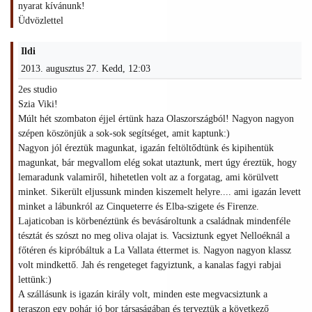
nyarat kívánunk!
Üdvözlettel
Ildi
2013. augusztus 27. Kedd, 12:03
2es studio
Szia Viki!
Múlt hét szombaton éjjel értünk haza Olaszországból! Nagyon nagyon
szépen köszönjük a sok-sok segítséget, amit kaptunk:)
Nagyon jól éreztük magunkat, igazán feltöltődtünk és kipihentük
magunkat, bár megvallom elég sokat utaztunk, mert úgy éreztük, hogy
lemaradunk valamiről, hihetetlen volt az a forgatag, ami körülvett
minket. Sikerült eljussunk minden kiszemelt helyre.... ami igazán levett
minket a lábunkról az Cinqueterre és Elba-szigete és Firenze.
Lajaticoban is körbenéztünk és bevásároltunk a családnak mindenféle
tésztát és szószt no meg oliva olajat is. Vacsiztunk egyet Nelloéknál a
főtéren és kipróbáltuk a La Vallata éttermet is. Nagyon nagyon klassz
volt mindkettő. Jah és rengeteget fagyiztunk, a kanalas fagyi rabjai
lettünk:)
A szállásunk is igazán király volt, minden este megvacsiztunk a
teraszon egy pohár jó bor társaságában és terveztük a következő