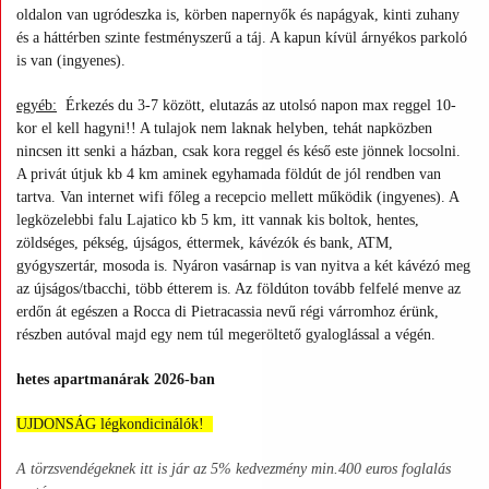
oldalon van ugródeszka is, körben napernyők és napágyak, kinti zuhany
és a háttérben szinte festményszerű a táj. A kapun kívül árnyékos parkoló
is van (ingyenes).
egyéb:
Érkezés du 3-7 között, elutazás az utolsó napon max reggel 10-
kor el kell hagyni!! A tulajok nem laknak helyben, tehát napközben
nincsen itt senki a házban, csak kora reggel és késő este jönnek locsolni.
A privát útjuk kb 4 km aminek egyhamada földút de jól rendben van
tartva. Van internet wifi főleg a recepcio mellett működik (ingyenes). A
legközelebbi falu Lajatico kb 5 km, itt vannak kis boltok, hentes,
zöldséges, pékség, újságos, éttermek, kávézók és bank, ATM,
gyógyszertár, mosoda is. Nyáron vasárnap is van nyitva a két kávézó meg
az újságos/tbacchi, több étterem is. Az földúton tovább felfelé menve az
erdőn át egészen a Rocca di Pietracassia nevű régi várromhoz érünk,
részben autóval majd egy nem túl megeröltető gyaloglással a végén.
hetes apartmanárak 2026-ban
UJDONSÁG légkondicinálók!
A törzsvendégeknek itt is jár az 5% kedvezmény min.400 euros foglalás