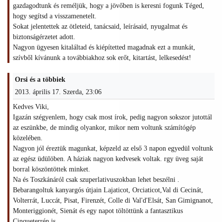
gazdagodtunk és reméljük, hogy a jövőben is keresni fogunk Téged,
hogy segítsd a visszamenetelt.
Sokat jelentettek az ötleteid, tanácsaid, leírásaid, nyugalmat és
biztonságérzetet adott.
Nagyon ügyesen kitaláltad és kiépítetted magadnak ezt a munkát,
szívből kívánunk a továbbiakhoz sok erőt, kitartást, lelkesedést!
Orsi és a többiek
2013. április 17. Szerda, 23:06
Kedves Viki,
Igazán szégyenlem, hogy csak most írok, pedig nagyon sokszor jutottál
az eszünkbe, de mindig olyankor, mikor nem voltunk számítógép
közelében.
Nagyon jól éreztük magunkat, képzeld az első 3 napon egyedül voltunk
az egész üdülöben. A háziak nagyon kedvesek voltak. rgy üveg saját
borral köszöntöttek minket.
Na és Toszkánáról csak szuperlativuszokban lehet beszélni .
Bebarangoltuk kanyargós útjain Lajaticot, Orciaticot,Val di Cecinát,
Volterrát, Luccát, Pisat, Firenzét, Colle di Val'd'Elsát, San Gimignanot,
Monteriggionét, Sienát és egy napot töltöttünk a fantasztikus
Cinqueterrén is.