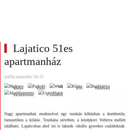
Lajatico 51es
apartmanház
Wi-
fi
Medence
Parkoló
Klíma
Bankkártya
szállás azonosító: No 51
Akadálymentes
Gyerekbarát
Wi-
Medence
Parkoló
Klíma
Bankkártya
fi
Akadálymentes
Gyerekbarát
Medence
Parkoló
Klíma
Bankkártya
Wi-
Akadálymentes
Gyerekbarát
fi
Nagy apartmanház medencével egy toszkán kőházban a dombtetőn,
fantasztikus a kilátás. Toszkána szívében, a középkori Volterra mellett
található, Lajaticoban ahol mi is lakunk -ideális gyerekes családoknak.