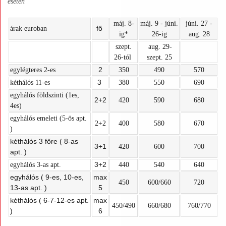
esetén
máj. 8-
máj. 9 - júni.
júni. 27 -
fő
árak euroban
ig*
26-ig
aug. 28
szept.
aug. 29-
26-tól
szept. 25
2
egylégteres 2-es
350
490
570
3
kéthálós 11-es
380
550
690
egyhálós földszinti (1es,
2+2
420
590
680
4es)
egyhálós emeleti (5-ös apt.
2+2
400
580
670
)
kéthálós 3 főre ( 8-as
3+1
420
600
700
apt. )
3+2
egyhálós 3-as apt.
440
540
640
egyhálós ( 9-es, 10-es,
max
450
600/660
720
13-as apt. )
5
kéthálós ( 6-7-12-es apt.
max
450/490
660/680
760/770
)
6