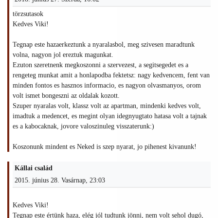
törzsutasok
Kedves Viki!
Tegnap este hazaerkeztunk a nyaralasbol, meg szivesen maradtunk
volna, nagyon jol ereztuk magunkat.
Ezuton szeretnenk megkoszonni a szervezest, a segitsegedet es a
rengeteg munkat amit a honlapodba fektetsz: nagy kedvencem, fent van
minden fontos es hasznos informacio, es nagyon olvasmanyos, orom
volt ismet bongeszni az oldalak kozott.
Szuper nyaralas volt, klassz volt az apartman, mindenki kedves volt,
imadtuk a medencet, es megint olyan idegnyugtato hatasa volt a tajnak
es a kabocaknak, jovore valoszinuleg visszaterunk:)
Koszonunk mindent es Neked is szep nyarat, jo pihenest kivanunk!
Kállai család
2015. június 28. Vasárnap, 23:03
Kedves Viki!
Tegnap este értünk haza, elég jól tudtunk jönni, nem volt sehol dugó,