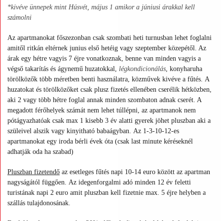
*kivéve ünnepek mint Húsvét, május 1 amikor a júniusi árakkal kell
számolni
Az apartmanokat főszezonban csak szombati heti turnusban lehet foglalni
amitől ritkán eltérnek junius első hetéig vagy szeptember közepétől. Az
árak egy hétre vagyis 7 éjre vonatkoznak, benne van minden vagyis a
végső takarítás és ágynemű huzatokkal,
légkondicionálás
, konyharuha
törölközők több méretben benti használatra,
közművek kivéve a fűtés.
A
huzatokat és törölközőket csak plusz fizetés ellenében cserélik hétközben,
aki 2 vagy több hétre foglal annak minden szombaton adnak cserét. A
megadott férőhelyek számát nem lehet túllépni, az apartmanok nem
pótágyazhatóak csak max 1 kisebb 3 év alatti gyerek jöhet pluszban aki a
szüleivel alszik vagy kinyitható babaágyban. Az 1-3-10-12-es
apartmanokat egy iroda bérli évek óta (csak last minute kéréseknél
adhatják oda ha szabad)
Pluszban fizetendő
az esetleges fűtés napi 10-14 euro között az apartman
nagyságától függően.
Az idegenforgalmi adó minden 12 év feletti
turistának napi 2 euro amit pluszban kell fizetnie max. 5 éjre helyben a
szállás tulajdonosának.