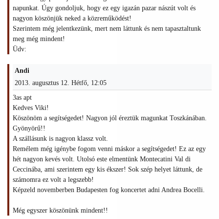
napunkat. Úgy gondoljuk, hogy ez egy igazán pazar nászút volt és
nagyon köszönjük neked a közreműködést!
Szerintem még jelentkezünk, mert nem láttunk és nem tapasztaltunk
meg még mindent!
Üdv:
Andi
2013. augusztus 12. Hétfő, 12:05
3as apt
Kedves Viki!
Köszönöm a segítségedet! Nagyon jól éreztük magunkat Toszkánában.
Gyönyörű!!
A szállásunk is nagyon klassz volt.
Remélem még igénybe fogom venni máskor a segítségedet! Ez az egy
hét nagyon kevés volt. Utolsó este elmentünk Montecatini Val di
Ceccinába, ami szerintem egy kis ékszer! Sok szép helyet láttunk, de
számomra ez volt a legszebb!
Képzeld novemberben Budapesten fog koncertet adni Andrea Bocelli.
Még egyszer köszönünk mindent!!