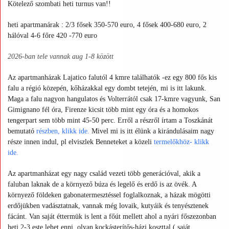
Kötelező szombati heti turnus van!!
heti apartmanárak : 2/3 fősek 350-570 euro, 4 fősek 400-680 euro, 2
hálóval 4-6 főre 420 -770 euro
2026-ban tele vannak aug 1-8 között
Az apartmanházak Lajatico falutól 4 kmre találhatók -ez egy 800 fős kis
falu a régió közepén, kőházakkal egy dombt tetején, mi is itt lakunk.
Maga a falu nagyon hangulatos és Volterrától csak 17-kmre vagyunk, San
Gimignano fél óra, Firenze kicsit több mint egy óra és a homokos
tengerpart sem több mint 45-50 perc. Erről a részről írtam a Toszkánát
bemutató
részben,
klikk ide
.
Mivel mi is itt élünk a kirándulásaim nagy
része innen indul, pl elviszlek Benneteket a közeli
termelőkhöz- klikk
ide.
Az apartmanházat egy nagy család vezeti több generációval, akik a
faluban laknak de a környező búza és legelő és erdő is az övék. A
környező földeken gabonatermesztéssel foglalkoznak, a házak mögötti
erdőjükben vadásztatnak, vannak még lovaik, kutyáik és tenyésztenek
fácánt. Van saját éttermük is lent a főút mellett ahol a nyári főszezonban
heti 2-3 este lehet enni, olyan kockásterítős-házi koszttal ( saját