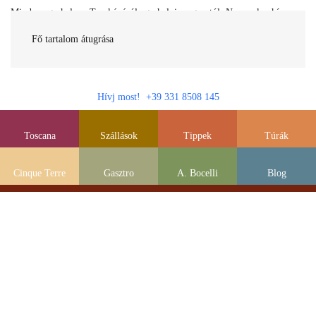
Minden egy helyen Toszkánáról egy helyi magyartól. Nemcsak a híres
látnivalók, hanem szállások, múzeumok és parkolás, strandok és
gasztronomia....
Fő tartalom átugrása
Hívj most! +39 331 8508 145
Toscana
Szállások
Tippek
Túrák
Cinque Terre
Gasztro
A. Bocelli
Blog