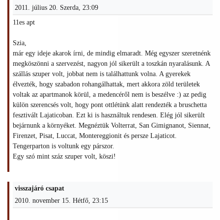
2011. július 20. Szerda, 23:09
11es apt
Szia,
már egy ideje akarok írni, de mindig elmaradt. Még egyszer szeretnénk
megköszönni a szervezést, nagyon jól sikerült a toszkán nyaralásunk. A
szállás szuper volt, jobbat nem is találhattunk volna. A gyerekek
élvezték, hogy szabadon rohangálhattak, mert akkora zöld területek
voltak az apartmanok körül, a medencéről nem is beszélve :) az pedig
külön szerencsés volt, hogy pont ottlétünk alatt rendezték a bruschetta
fesztivált Lajaticoban. Ezt ki is használtuk rendesen. Elég jól sikerült
bejárnunk a környéket. Megnéztük Volterrat, San Gimignanot, Siennat,
Firenzet, Pisat, Luccat, Montereggionit és persze Lajaticot.
Tengerparton is voltunk egy párszor.
Egy szó mint száz szuper volt, köszi!
visszajáró csapat
2010. november 15. Hétfő, 23:15