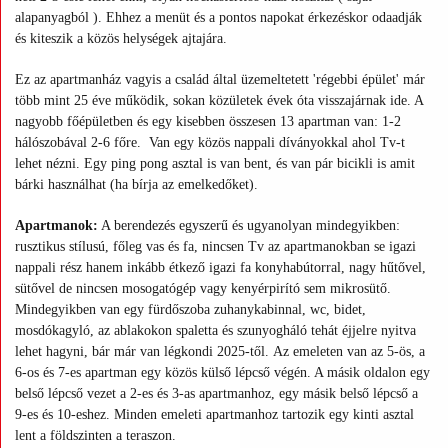
alapanyagból ). Ehhez a menüt és a pontos napokat érkezéskor odaadják
és kiteszik a közös helységek ajtajára.
Ez az apartmanház vagyis a család által üzemeltetett 'régebbi épület' már
több mint 25 éve működik, sokan közületek évek óta visszajárnak ide. A
nagyobb főépületben és egy kisebben összesen 13 apartman van: 1-2
hálószobával 2-6 főre. Van egy közös nappali díványokkal ahol Tv-t
lehet nézni. Egy ping pong asztal is van bent, és van pár bicikli is amit
bárki használhat (ha bírja az emelkedőket).
Apartmanok:
A berendezés egyszerű és ugyanolyan mindegyikben:
rusztikus stílusú, főleg vas és fa, nincsen Tv az apartmanokban se igazi
nappali rész hanem inkább étkező igazi fa konyhabútorral, nagy hűtővel,
sütővel de nincsen mosogatógép vagy kenyérpirító sem mikrosütő.
Mindegyikben van egy fürdőszoba zuhanykabinnal, wc, bidet,
mosdókagyló, az ablakokon spaletta és szunyogháló tehát éjjelre nyitva
lehet hagyni, bár már van légkondi 2025-től. Az emeleten van az 5-ös, a
6-os és 7-es apartman egy közös külső lépcső végén. A másik oldalon egy
belső lépcső vezet a 2-es és 3-as apartmanhoz, egy másik belső lépcső a
9-es és 10-eshez. Minden emeleti apartmanhoz tartozik egy kinti asztal
lent a földszinten a teraszon.