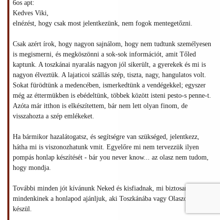
6os apt:
Kedves Viki,
elnézést, hogy csak most jelentkezünk, nem fogok mentegetőzni.
Csak azért írok, hogy nagyon sajnálom, hogy nem tudtunk személyesen
is megismerni, és megköszönni a sok-sok információt, amit Tőled
kaptunk. A toszkánai nyaralás nagyon jól sikerült, a gyerekek és mi is
nagyon élveztük. A lajaticoi szállás szép, tiszta, nagy, hangulatos volt.
Sokat fürödtünk a medencében, ismerkedtünk a vendégekkel; egyszer
még az éttermükben is ebédeltünk, többek között isteni pesto-s penne-t.
Azóta már itthon is elkészítettem, bár nem lett olyan finom, de
visszahozta a szép emlékeket.
Ha bármikor hazalátogatsz, és segítségre van szükséged, jelentkezz,
hátha mi is viszonozhatunk vmit. Egyelőre mi nem tervezzük ilyen
pompás honlap készítését - bár you never know... az olasz nem tudom,
hogy mondja.
További minden jót kívánunk Neked és kisfiadnak, mi biztosan
mindenkinek a honlapod ajánljuk, aki Toszkánába vagy Olaszországba
készül.