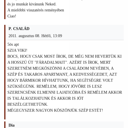
és jo munkát kivánunk Neked.
A mielöbbi visszatérés reményében
Ciao!
P. CSALÁD
2011. augusztus 08. Hétfő, 13:09
5ös apt
SZIA VIKI!
BOCS, HOGY CSAK MOST ÍROK, DE MÉG NEM HEVERTÜK KI
A HOSSZÚ ÚT "FÁRADALMAIT". AZÉRT IS ÍROK, MERT
SZERETNÉM MEGKÖSZÖNNI A CSALÁDOM NEVÉBEN, A
SZÉP ÉS TAKAROS APARTMANT, A KEDVESSÉGEDET, AZT
HOGY BÁRMIKOR HÍVHATTUNK, HA SEGÍTSÉGRE VOLT
SZÜKSÉGÜNK. REMÉLEM, HOGY JÖVŐRE IS LESZ
SZERENCSÉNK ELMENNI LAJATICÓBA ÉS REMÉLEM AKKOR
IS TALÁLKOZHATUNK ÉS AKKOR IS JÓT
BESZÉLGETHETÜNK.
MÉGEGYSZER NAGYON KÖSZÖNJÜK SZÉP ESTÉT!
Dia