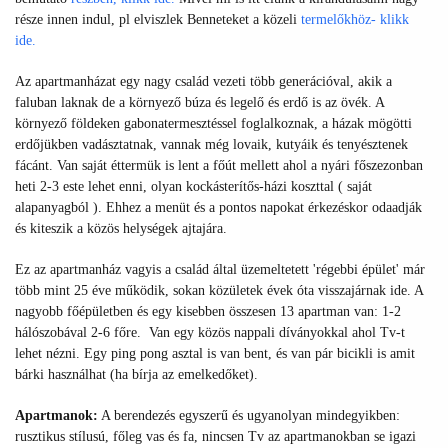
része innen indul, pl elviszlek Benneteket a közeli
termelőkhöz- klikk
ide.
Az apartmanházat egy nagy család vezeti több generációval, akik a
faluban laknak de a környező búza és legelő és erdő is az övék. A
környező földeken gabonatermesztéssel foglalkoznak, a házak mögötti
erdőjükben vadásztatnak, vannak még lovaik, kutyáik és tenyésztenek
fácánt. Van saját éttermük is lent a főút mellett ahol a nyári főszezonban
heti 2-3 este lehet enni, olyan kockásterítős-házi koszttal ( saját
alapanyagból ). Ehhez a menüt és a pontos napokat érkezéskor odaadják
és kiteszik a közös helységek ajtajára.
Ez az apartmanház vagyis a család által üzemeltetett 'régebbi épület' már
több mint 25 éve működik, sokan közületek évek óta visszajárnak ide. A
nagyobb főépületben és egy kisebben összesen 13 apartman van: 1-2
hálószobával 2-6 főre. Van egy közös nappali díványokkal ahol Tv-t
lehet nézni. Egy ping pong asztal is van bent, és van pár bicikli is amit
bárki használhat (ha bírja az emelkedőket).
Apartmanok:
A berendezés egyszerű és ugyanolyan mindegyikben:
rusztikus stílusú, főleg vas és fa, nincsen Tv az apartmanokban se igazi