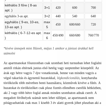
kéthálós 3 főre ( 8-as
3+1
420
600
700
apt. )
3+2
egyhálós 3-as apt.
440
540
640
egyhálós ( 9-es, 10-es,
max
450
600/660
720
13-as apt. )
5
kéthálós ( 6-7-12-es apt.
max
450/490
660/680
760/770
)
6
*kivéve ünnepek mint Húsvét, május 1 amikor a júniusi árakkal kell
számolni
Az apartmanokat főszezonban csak szombati heti turnusban lehet foglalni
amitől ritkán eltérnek junius első hetéig vagy szeptember közepétől. Az
árak egy hétre vagyis 7 éjre vonatkoznak, benne van minden vagyis a
végső takarítás és ágynemű huzatokkal,
légkondicionálás
, konyharuha
törölközők több méretben benti használatra,
közművek kivéve a fűtés.
A
huzatokat és törölközőket csak plusz fizetés ellenében cserélik hétközben,
aki 2 vagy több hétre foglal annak minden szombaton adnak cserét. A
megadott férőhelyek számát nem lehet túllépni, az apartmanok nem
pótágyazhatóak csak max 1 kisebb 3 év alatti gyerek jöhet pluszban aki a