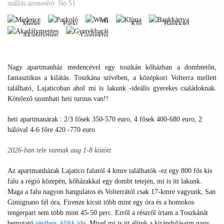
Medence
Parkoló
Klíma
Bankkártya
szállás azonosító: No 51
Akadálymentes
Gyerekbarát
Wi-
Medence
Parkoló
Klíma
Bankkártya
fi
Akadálymentes
Gyerekbarát
Medence
Parkoló
Klíma
Bankkártya
Wi-
Akadálymentes
Gyerekbarát
fi
Nagy apartmanház medencével egy toszkán kőházban a dombtetőn,
fantasztikus a kilátás. Toszkána szívében, a középkori Volterra mellett
található, Lajaticoban ahol mi is lakunk -ideális gyerekes családoknak.
Kötelező szombati heti turnus van!!
heti apartmanárak : 2/3 fősek 350-570 euro, 4 fősek 400-680 euro, 2
hálóval 4-6 főre 420 -770 euro
2026-ban tele vannak aug 1-8 között
Az apartmanházak Lajatico falutól 4 kmre találhatók -ez egy 800 fős kis
falu a régió közepén, kőházakkal egy dombt tetején, mi is itt lakunk.
Maga a falu nagyon hangulatos és Volterrától csak 17-kmre vagyunk, San
Gimignano fél óra, Firenze kicsit több mint egy óra és a homokos
tengerpart sem több mint 45-50 perc. Erről a részről írtam a Toszkánát
bemutató
részben,
klikk ide
.
Mivel mi is itt élünk a kirándulásaim nagy