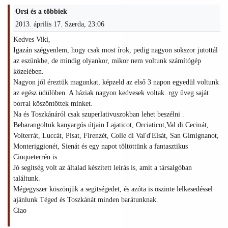
Orsi és a többiek
2013. április 17. Szerda, 23:06
Kedves Viki,
Igazán szégyenlem, hogy csak most írok, pedig nagyon sokszor jutottál
az eszünkbe, de mindig olyankor, mikor nem voltunk számítógép
közelében.
Nagyon jól éreztük magunkat, képzeld az első 3 napon egyedül voltunk
az egész üdülöben. A háziak nagyon kedvesek voltak. rgy üveg saját
borral köszöntöttek minket.
Na és Toszkánáról csak szuperlativuszokban lehet beszélni .
Bebarangoltuk kanyargós útjain Lajaticot, Orciaticot,Val di Cecinát,
Volterrát, Luccát, Pisat, Firenzét, Colle di Val'd'Elsát, San Gimignanot,
Monteriggionét, Sienát és egy napot töltöttünk a fantasztikus
Cinqueterrén is.
Jó segitség volt az általad készitett leírás is, amit a társalgóban
találtunk.
Mégegyszer köszönjük a segitségedet, és azóta is öszinte lelkesedéssel
ajánlunk Téged és Toszkánát minden barátunknak.
Ciao