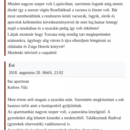
Minden nagyon szuper volt Lajaticóban, szerintem fogunk még menni
direkt így a szezon végén Roselláéknál a vacsora is finom volt. Bár
most szembesültünk a rendszeres késői vacsorák, fagyik, sörök és
aperolok kellemetlen következményeivel de nem baj,hamar lemegy
majd a munkában és a nyaralás pedig így volt tökéletes!
Látjuk mostmár hogy Toscana még mindig tart meglepetéseket
számunkra, úgyhogy alig várom h újra elkezdjem böngészni az
oldaladat és Zsiga Henrik könyvét!
Mindenki üdvözöl a csapatból
Évi
2018. augusztus 20. Hétfő, 23:02
8as apartman
Kedves Viki
Most értem utól magam a nyaralás után. Szeretném megköszönni a sok
hasznos infót amit a honlapodról gyűjtöttünk.
Az apartmanház nagyon szuper volt, a panoráma lenyűgöző. A
gyerekeket alig lehetett kiszedni a medencéből. Találkoztunk Rudival
(gyerekek elnevezték) vaddisznoval is.