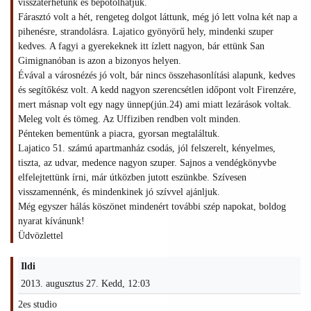
visszatérhetünk és bepótolhatjuk.
Fárasztó volt a hét, rengeteg dolgot láttunk, még jó lett volna két nap a
pihenésre, strandolásra. Lajatico gyönyörű hely, mindenki szuper
kedves. A fagyi a gyerekeknek itt ízlett nagyon, bár ettünk San
Gimignanóban is azon a bizonyos helyen.
Évával a városnézés jó volt, bár nincs összehasonlítási alapunk, kedves
és segítőkész volt. A kedd nagyon szerencsétlen időpont volt Firenzére,
mert másnap volt egy nagy ünnep(jún.24) ami miatt lezárások voltak.
Meleg volt és tömeg. Az Uffiziben rendben volt minden.
Pénteken bementünk a piacra, gyorsan megtaláltuk.
Lajatico 51. számú apartmanház csodás, jól felszerelt, kényelmes,
tiszta, az udvar, medence nagyon szuper. Sajnos a vendégkönyvbe
elfelejtettünk írni, már útközben jutott eszünkbe. Szívesen
visszamennénk, és mindenkinek jó szívvel ajánljuk.
Még egyszer hálás köszönet mindenért további szép napokat, boldog
nyarat kívánunk!
Üdvözlettel
Ildi
2013. augusztus 27. Kedd, 12:03
2es studio