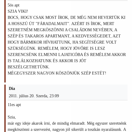
5ös apt
SZIA VIKI!
BOCS, HOGY CSAK MOST ÍROK, DE MÉG NEM HEVERTÜK KI
A HOSSZÚ ÚT "FÁRADALMAIT". AZÉRT IS ÍROK, MERT
SZERETNÉM MEGKÖSZÖNNI A CSALÁDOM NEVÉBEN, A
SZÉP ÉS TAKAROS APARTMANT, A KEDVESSÉGEDET, AZT
HOGY BÁRMIKOR HÍVHATTUNK, HA SEGÍTSÉGRE VOLT
SZÜKSÉGÜNK. REMÉLEM, HOGY JÖVŐRE IS LESZ
SZERENCSÉNK ELMENNI LAJATICÓBA ÉS REMÉLEM AKKOR
IS TALÁLKOZHATUNK ÉS AKKOR IS JÓT
BESZÉLGETHETÜNK.
MÉGEGYSZER NAGYON KÖSZÖNJÜK SZÉP ESTÉT!
Dia
2011. július 20. Szerda, 23:09
11es apt
Szia,
már egy ideje akarok írni, de mindig elmaradt. Még egyszer szeretnénk
megköszönni a szervezést, nagyon jól sikerült a toszkán nyaralásunk. A