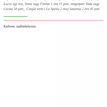
Lucca egy óra, Siena vagy Firenze 1 óra 15 perc, tengerpart Vada vagy
Cecina 50 perc, Cinque terre ( La Spezia 2 óra) Saturnia 2 óra 45 perc
Kedvenc szálláshelyeim:
+
+
+
+
+
+
+
+
+
+
+
+
+
+
+
+
+
+
+
+
+
+
+
+
+
+
+
+
+
+
+
+
+
+
+
+
+
+
+
+
+
+