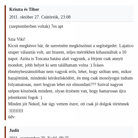
Kriszta és Tibor
2011. október 27. Csütörtök, 23:08
(szeptemberben voltak) 7es apt
Szia Viki!
Kicsit megkésve bár, de szeretném megköszönni a segítségedet. Lajatico
szuper választás volt, azt hiszem, teljes mértékben kihasználtuk a 10
napot. Azóta is Toscana hatása alatt vagyunk, a férjem csak annyit
mondott, jobb helyet ki sem találhattam volna :) Írásos
élménybeszámolóban nem vagyok erős, lehet, hogy szóban sem, mikor
hazajöttünk, mindenki kérdezősködött, én meg csak mosolyogni tudtam
folyamatosan, mert hogyan lehet ezt elmondani??? Szóval nagyon
szépen köszönök mindent, olyan érzésem van, hogy hamarosan újra
jelentkezni fogok :)
Minden jót Neked, bár úgy vettem észre, ott csak jó dolgok történnek
:)))))))))
üdv:
Judit