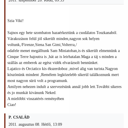
2011. szeptember 20. Kedd, 09:35
Szia Viki!
Sajnos egy hete szombaton hazaérkeztünk a csodálatos Toszkanaból.
Várakozáson felül jól sikerült minden,nagyon sok helyen
voltunk,/Firenze,Siena.San Gimi,Volterra,/
odafele menet megálltunk Sam Miniatoban,is és sikerült elmennünk a
Cinque Terre hajoutra is ,hát az is leirhatalan.Maga a táj s minden a
szállás az emberek az egész vidék elvarázsolt bennünket.
Lajatico és Orciatico kis ékszerdoboz ,mivel alig van turista.Nagyon
köszönünk mindent ,Remélem legközelebb sikerül találkoznunk mert
most nagyon sürü volt a programunk.
Amilyen nehezen indult a szervezésünk annál jobb lett.További sikeres
és jo munkát kivánunk Neked.
A mielöbbi visszatérés reményében
Ciao!
P. CSALÁD
2011. augusztus 08. Hétfő, 13:09