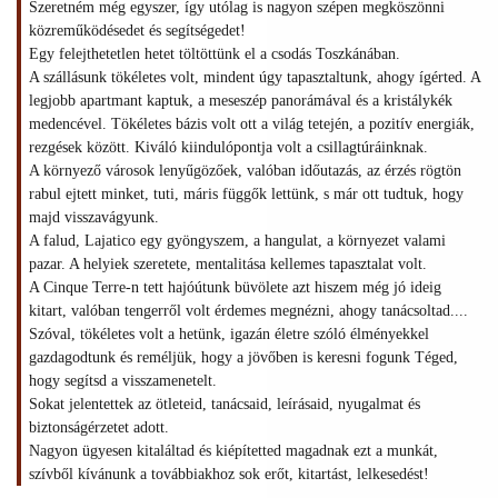
Szeretném még egyszer, így utólag is nagyon szépen megköszönni
közreműködésedet és segítségedet!
Egy felejthetetlen hetet töltöttünk el a csodás Toszkánában.
A szállásunk tökéletes volt, mindent úgy tapasztaltunk, ahogy ígérted. A
legjobb apartmant kaptuk, a meseszép panorámával és a kristálykék
medencével. Tökéletes bázis volt ott a világ tetején, a pozitív energiák,
rezgések között. Kiváló kiindulópontja volt a csillagtúráinknak.
A környező városok lenyűgözőek, valóban időutazás, az érzés rögtön
rabul ejtett minket, tuti, máris függők lettünk, s már ott tudtuk, hogy
majd visszavágyunk.
A falud, Lajatico egy gyöngyszem, a hangulat, a környezet valami
pazar. A helyiek szeretete, mentalitása kellemes tapasztalat volt.
A Cinque Terre-n tett hajóútunk büvölete azt hiszem még jó ideig
kitart, valóban tengerről volt érdemes megnézni, ahogy tanácsoltad....
Szóval, tökéletes volt a hetünk, igazán életre szóló élményekkel
gazdagodtunk és reméljük, hogy a jövőben is keresni fogunk Téged,
hogy segítsd a visszamenetelt.
Sokat jelentettek az ötleteid, tanácsaid, leírásaid, nyugalmat és
biztonságérzetet adott.
Nagyon ügyesen kitaláltad és kiépítetted magadnak ezt a munkát,
szívből kívánunk a továbbiakhoz sok erőt, kitartást, lelkesedést!