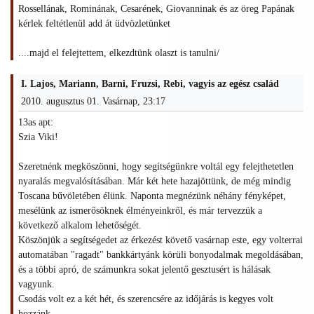
Rossellának, Rominának, Cesarének, Giovanninak és az öreg Papának
kérlek feltétlenül add át üdvözletünket
....majd el felejtettem, elkezdtünk olaszt is tanulni/
I. Lajos, Mariann, Barni, Fruzsi, Rebi, vagyis az egész család
2010. augusztus 01. Vasárnap, 23:17
13as apt:
Szia Viki!
Szeretnénk megköszönni, hogy segítségünkre voltál egy felejthetetlen
nyaralás megvalósításában. Már két hete hazajöttünk, de még mindig
Toscana bűvöletében élünk. Naponta megnézünk néhány fényképet,
mesélünk az ismerősöknek élményeinkről, és már tervezzük a
következő alkalom lehetőségét.
Köszönjük a segítségedet az érkezést követő vasárnap este, egy volterrai
automatában "ragadt" bankkártyánk körüli bonyodalmak megoldásában,
és a többi apró, de számunkra sokat jelentő gesztusért is hálásak
vagyunk.
Csodás volt ez a két hét, és szerencsére az időjárás is kegyes volt
hozzánk.