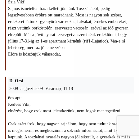
Szia Viki!
Sajnos ismételten haza kellett jönnünk Toszkánából, pedig
legszívesebben örökre ott maradnánk. Most is nagyon sok szépet,
érdekeset láttunk: gyönyörű városokat, falvakat, érdekes embereket,
részt vettünk borkóstolón, szervezett vacsorán, szóval az idő gyorsan
elrepült. Már a jövő nyarat tervezgetve szeretnénk érdeklődni, hogy
július 17-31-ig az 1-es apartmant kérnénk (rif1-Lajatico). Van-e rá
lehetőség, mert az jöhetne szóba.
Előre is köszönjük válaszodat,
D. Orsi
2009. augusztus 09. Vasárnap, 11:18
6os apt:
Kedves Viki,
elnézést, hogy csak most jelentkezünk, nem fogok mentegetőzni.
Csak azért írok, hogy nagyon sajnálom, hogy nem tudtunk személyesen
is megismerni, és megköszönni a sok-sok információt, amit Tőled
kaptunk. A toszkánai nyaralás nagyon jól sikerült, a gyerekek és mi is