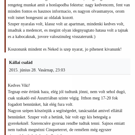
rengeteg munkat amit a honlapodba fektetsz: nagy kedvencem, fent van
minden fontos es hasznos informacio, es nagyon olvasmanyos, orom
volt ismet bongeszni az oldalak kozott.
Szuper nyaralas volt, klassz volt az apartman, mindenki kedves volt,
imadtuk a medencet, es megint olyan idegnyugtato hatasa volt a tajnak
es a kabocaknak, jovore valoszinuleg visszaterunk:)
Koszonunk mindent es Neked is szep nyarat, jo pihenest kivanunk!
Kállai család
2015. június 28. Vasárnap, 23:03
Kedves Viki!
Tegnap este értünk haza, elég jól tudtunk jönni, nem volt sehol dugó,
csak szakadó eső Ausztriában szinte végig. Itthon meg 17-20 fok
fogadott bennünket, hát elég fura volt.
Nagyon szépen köszönjük a segítségedet, tanácsaidat amivel elláttál
bennünket. Szuper volt a hetünk, bár volt egy kis betegség a
gyerekeknél. Szerencsére gyorsan rendbe tudtuk tenni. Sajnos emiatt
nem tudtuk megnézni Cinqueterret, de remélem még egyszer