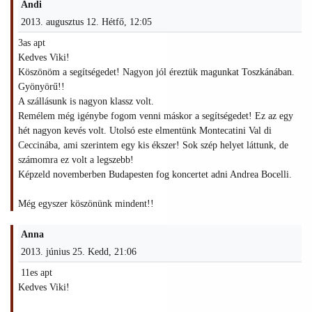
Andi
2013. augusztus 12. Hétfő, 12:05
3as apt
Kedves Viki!
Köszönöm a segítségedet! Nagyon jól éreztük magunkat Toszkánában.
Gyönyörű!!
A szállásunk is nagyon klassz volt.
Remélem még igénybe fogom venni máskor a segítségedet! Ez az egy
hét nagyon kevés volt. Utolsó este elmentünk Montecatini Val di
Ceccinába, ami szerintem egy kis ékszer! Sok szép helyet láttunk, de
számomra ez volt a legszebb!
Képzeld novemberben Budapesten fog koncertet adni Andrea Bocelli.
Még egyszer köszönünk mindent!!
Anna
2013. június 25. Kedd, 21:06
11es apt
Kedves Viki!