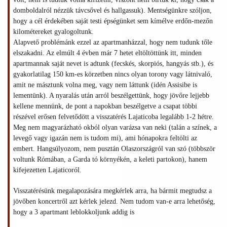
domboldalról nézzük távcsővel és hallgassuk). Mentségünkre szóljon,
hogy a cél érdekében saját testi épségünket sem kímélve erdőn-mezőn
kilométereket gyalogoltunk.
Alapvető problémánk ezzel az apartmanházzal, hogy nem tudunk tőle
elszakadni. Az elmúlt 4 évben már 7 hetet eltöltöttünk itt, minden
apartmannak saját nevet is adtunk (fecskés, skorpiós, hangyás stb.), és
gyakorlatilag 150 km-es körzetben nincs olyan torony vagy látnivaló,
amit ne másztunk volna meg, vagy nem láttunk (idén Assisibe is
lementünk). A nyaralás után arról beszélgettünk, hogy jövőre lejjebb
kellene mennünk, de pont a napokban beszélgetve a csapat többi
részével erősen felvetődött a visszatérés Lajaticoba legalább 1-2 hétre.
Meg nem magyarázható okból olyan varázsa van neki (talán a színek, a
levegő vagy igazán nem is tudom mi), ami hónapokra feltölti az
embert. Hangsúlyozom, nem pusztán Olaszországról van szó (többször
voltunk Rómában, a Garda tó környékén, a keleti partokon), hanem
kifejezetten Lajaticoról.
Visszatérésünk megalapozására megkérlek arra, ha bármit megtudsz a
jövőben koncertről azt kérlek jelezd. Nem tudom van-e arra lehetőség,
hogy a 3 apartmant leblokkoljunk addig is