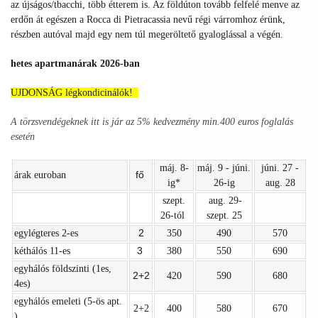
az újságos/tbacchi, több étterem is. Az földúton tovább felfelé menve az
erdőn át egészen a Rocca di Pietracassia nevű régi várromhoz érünk,
részben autóval majd egy nem túl megeröltető gyaloglással a végén.
hetes apartmanárak 2026-ban
UJDONSÁG légkondicinálók!
A törzsvendégeknek itt is jár az 5% kedvezmény min.400 euros foglalás
esetén
máj. 8-
máj. 9 - júni.
júni. 27 -
fő
árak euroban
ig*
26-ig
aug. 28
szept.
aug. 29-
26-tól
szept. 25
2
egylégteres 2-es
350
490
570
3
kéthálós 11-es
380
550
690
egyhálós földszinti (1es,
2+2
420
590
680
4es)
egyhálós emeleti (5-ös apt.
2+2
400
580
670
)