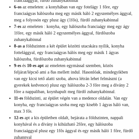
franciaággyal, fürdő zuhanykabinnal
6-os
az emeleten: a konyhában van egy fotelágy 1 főre, egy
franciaágyas hálószoba meg egy másik háló 2 egyszemélyes ággyal,
meg a folyosón egy plusz ágy (1fős), fürdő zuhanykabinnal
7-es
az emeleten : konyha, egy hálószoba franciaágy meg egy ágy
1főre, egy másik háló 2 egyszemélyes ággyal, fürdőszoba
zuhanykabinnal
8-as a
földszinten a két épület közötti utacskára nyílik, konyha
fottelággyal, egy franciaágyas hálós meg egy másik 1 ágyas
hálószoba, fürdőszoba zuhanykabinnal
9-es
és
10-es apt
az emeleten egymással szemben, közös
feljárat/lépcső ami a 8as mellett indul. Hasonlóak, mindegyikben
van egy kicsi tető alatti szoba, ahova létrán lehet felmászni (a
gyerekek kedvence) plusz egy hálószoba 2-3 főre meg a dívány 2
főre a nappaliban, koynhapult meg fürdő zuhanykabinnal.
11-es
földszinti, az épület végén van a medence oldalán. Van egy
konyha, egy franciaágyas szoba meg egy kisebb 1 ágyas háló van,
max 3 fős.
12-es
apt a kis épületben oldalt, bejárata a földszinten, nappali
konyhával és a dívány is kihúzható 2főre, egy hálószoba
franciaággyal plusz egy 1fős ággyal és egy másik háló 1 főre, fürdő
zuhannyal