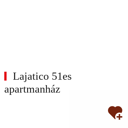
Lajatico 51es
apartmanház
Wi-
fi