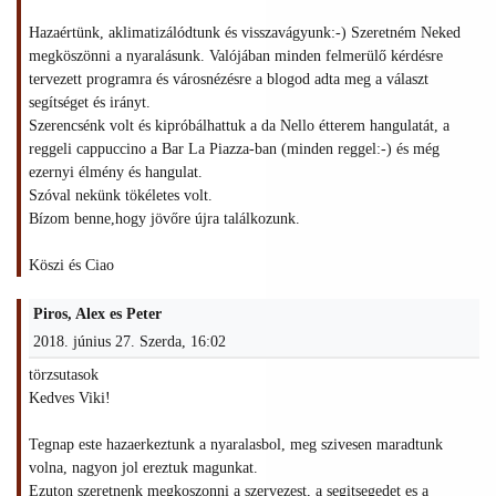
Hazaértünk, aklimatizálódtunk és visszavágyunk:-) Szeretném Neked
megköszönni a nyaralásunk. Valójában minden felmerülő kérdésre
tervezett programra és városnézésre a blogod adta meg a választ
segítséget és irányt.
Szerencsénk volt és kipróbálhattuk a da Nello étterem hangulatát, a
reggeli cappuccino a Bar La Piazza-ban (minden reggel:-) és még
ezernyi élmény és hangulat.
Szóval nekünk tökéletes volt.
Bízom benne,hogy jövőre újra találkozunk.
Köszi és Ciao
Piros, Alex es Peter
2018. június 27. Szerda, 16:02
törzsutasok
Kedves Viki!
Tegnap este hazaerkeztunk a nyaralasbol, meg szivesen maradtunk
volna, nagyon jol ereztuk magunkat.
Ezuton szeretnenk megkoszonni a szervezest, a segitsegedet es a