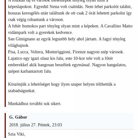
A toszkán táj és városok meseszépek tényleg olyan mint a
képeslapokon. Egyedül Siena volt csalódás. Nem lehet parkolót találni,
hosszas keresgélés után találtunk de ott csak 2 órát lehetett parkolni így
csak végig rohantunk a városon.
A fehér homokos part tényleg olyan mint a képeken. A Cavallino Matto
vidámpark volt a gyerekek kedvence.
San Gimignano az egyik legszebb hely ahol jártam. A fagyi tényleg
világbajnok.
Pisa, Lucca, Voltera, Monteriggioni, Firenze nagyon szép városok.
Lajatico egy igazi olasz kis falu, este 10-kor tele volt a főtér
emberekkel akik hangosan beszéltek egymással. Nagyon hangulatos,
szépen karbantartott falu.
Köszönjük a lehetőséget hogy ilyen szuper helyen tölthettük a
szabadságunkat.
Munkádhoz további sok sikert.
G. Gábor
2018. július 27. Péntek, 23:03
Szia Viki,