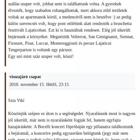
szállás szuper volt, jobbat nem is találhattunk volna. A gyerekek
élvezték, hogy szabadon rohangálhattak, mert akkora zöld területek
voltak az apartmanok körül, a medencéről nem is beszélve :) az pedig
külön szerencsés volt, hogy pont ottlétünk alatt rendezték a bruschetta
fesztivált Lajaticoban. Ezt ki is használtuk rendesen. Elég jól sikerült
bejárnunk a környéket. Megnéztük Volterrat, San Gimignanot, Siennat,
Firenzet, Pisat, Luccat, Montereggionit és persze Lajaticot.
Tengerparton is voltunk egy párszor.
Egy szó mint száz szuper volt, köszi!
visszajáró csapat
2010. november 15. Hétfő, 23:15
Szia Viki
Köszönjük szépen ez úton is a segítségedet. Nyaralásunk most is nagyon
jól sikerült, már nem is nyaralásként fogjuk fel, hanem egyfajta
hazajárásként. A Bocelli koncert főpróbáján egy pillanatra találkoztunk
a bejáratnál, a koncertre pedig egyszerűen belógtunk (jegy már nem
volt, nem is tudtuk volna kifizetni, viszont nem bírtuk ki, hogy csak a