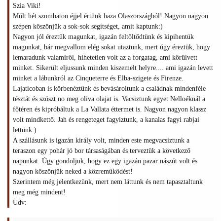
Szia Viki!
Múlt hét szombaton éjjel értünk haza Olaszországból! Nagyon nagyon
szépen köszönjük a sok-sok segítséget, amit kaptunk:)
Nagyon jól éreztük magunkat, igazán feltöltődtünk és kipihentük
magunkat, bár megvallom elég sokat utaztunk, mert úgy éreztük, hogy
lemaradunk valamiről, hihetetlen volt az a forgatag, ami körülvett
minket. Sikerült eljussunk minden kiszemelt helyre.... ami igazán levett
minket a lábunkról az Cinqueterre és Elba-szigete és Firenze.
Lajaticoban is körbenéztünk és bevásároltunk a családnak mindenféle
tésztát és szószt no meg oliva olajat is. Vacsiztunk egyet Nelloéknál a
főtéren és kipróbáltuk a La Vallata éttermet is. Nagyon nagyon klassz
volt mindkettő. Jah és rengeteget fagyiztunk, a kanalas fagyi rabjai
lettünk:)
A szállásunk is igazán király volt, minden este megvacsiztunk a
teraszon egy pohár jó bor társaságában és terveztük a következő
napunkat. Úgy gondoljuk, hogy ez egy igazán pazar nászút volt és
nagyon köszönjük neked a közreműködést!
Szerintem még jelentkezünk, mert nem láttunk és nem tapasztaltunk
meg még mindent!
Üdv: