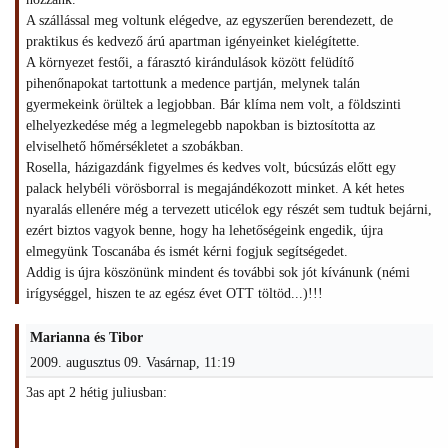
A szállással meg voltunk elégedve, az egyszerűen berendezett, de
praktikus és kedvező árú apartman igényeinket kielégítette.
A környezet festői, a fárasztó kirándulások között felüdítő
pihenőnapokat tartottunk a medence partján, melynek talán
gyermekeink örültek a legjobban. Bár klíma nem volt, a földszinti
elhelyezkedése még a legmelegebb napokban is biztosította az
elviselhető hőmérsékletet a szobákban.
Rosella, házigazdánk figyelmes és kedves volt, búcsúzás előtt egy
palack helybéli vörösborral is megajándékozott minket. A két hetes
nyaralás ellenére még a tervezett uticélok egy részét sem tudtuk bejárni,
ezért biztos vagyok benne, hogy ha lehetőségeink engedik, újra
elmegyünk Toscanába és ismét kérni fogjuk segítségedet.
Addig is újra köszönünk mindent és további sok jót kívánunk (némi
irígységgel, hiszen te az egész évet OTT töltöd...)!!!
Marianna és Tibor
2009. augusztus 09. Vasárnap, 11:19
3as apt 2 hétig juliusban: