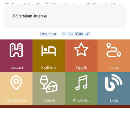
Minden egy helyen Toszkánáról egy helyi magyartól. Nemcsak a híres
látnivalók, hanem szállások, múzeumok és parkolás, strandok és
gasztronomia....
Fő tartalom átugrása
Hívj most! +39 331 8508 145
Toscana
Szállások
Tippek
Túrák
Cinque Terre
Gasztro
A. Bocelli
Blog