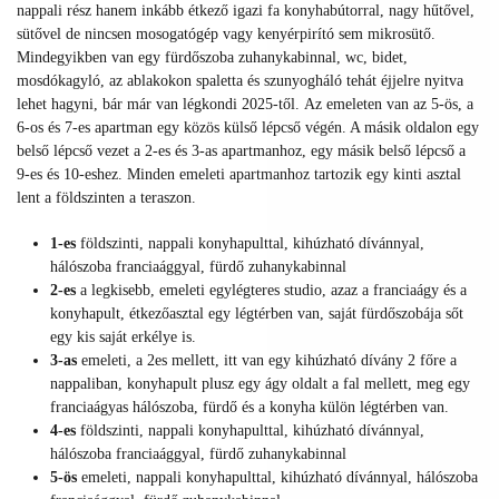
nappali rész hanem inkább étkező igazi fa konyhabútorral, nagy hűtővel,
sütővel de nincsen mosogatógép vagy kenyérpirító sem mikrosütő.
Mindegyikben van egy fürdőszoba zuhanykabinnal, wc, bidet,
mosdókagyló, az ablakokon spaletta és szunyogháló tehát éjjelre nyitva
lehet hagyni, bár már van légkondi 2025-től. Az emeleten van az 5-ös, a
6-os és 7-es apartman egy közös külső lépcső végén. A másik oldalon egy
belső lépcső vezet a 2-es és 3-as apartmanhoz, egy másik belső lépcső a
9-es és 10-eshez. Minden emeleti apartmanhoz tartozik egy kinti asztal
lent a földszinten a teraszon.
1-es
földszinti, nappali konyhapulttal, kihúzható dívánnyal,
hálószoba franciaággyal, fürdő zuhanykabinnal
2-es
a
legkisebb, emeleti egylégteres studio, azaz a franciaágy és a
konyhapult, étkezőasztal egy légtérben van, saját fürdőszobája sőt
egy kis saját erkélye is.
3-as
emeleti, a 2es mellett, itt van egy kihúzható dívány 2 főre a
nappaliban, konyhapult plusz egy ágy oldalt a fal mellett, meg egy
franciaágyas hálószoba, fürdő és a konyha külön légtérben van.
4-es
földszinti, nappali konyhapulttal, kihúzható dívánnyal,
hálószoba franciaággyal, fürdő zuhanykabinnal
5-ös
emeleti, nappali konyhapulttal, kihúzható dívánnyal, hálószoba