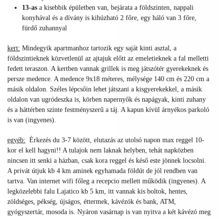
13-as
a kisebbik épületben van, bejárata a földszinten, nappali
konyhával és a dívány is kihúzható 2 főre, egy háló van 3 főre,
fürdő zuhannyal
kert:
Mindegyik apartmanhoz tartozik egy saját kinti asztal, a
földszintieknek közvetlenül az ajtajuk előtt az emeletieknek a fal melletti
fedett teraszon. A kertben vannak grillek is meg játszótér gyerekeknek és
persze medence. A medence 9x18 méteres, mélysége 140 cm és 220 cm a
másik oldalon. Széles lépcsőin lehet játszani a kisgyerekekkel, a másik
oldalon van ugródeszka is, körben napernyők és napágyak, kinti zuhany
és a háttérben szinte festményszerű a táj. A kapun kívül árnyékos parkoló
is van (ingyenes).
egyéb:
Érkezés du 3-7 között, elutazás az utolsó napon max reggel 10-
kor el kell hagyni!! A tulajok nem laknak helyben, tehát napközben
nincsen itt senki a házban, csak kora reggel és késő este jönnek locsolni.
A privát útjuk kb 4 km aminek egyhamada földút de jól rendben van
tartva. Van internet wifi főleg a recepcio mellett működik (ingyenes). A
legközelebbi falu Lajatico kb 5 km, itt vannak kis boltok, hentes,
zöldséges, pékség, újságos, éttermek, kávézók és bank, ATM,
gyógyszertár, mosoda is. Nyáron vasárnap is van nyitva a két kávézó meg