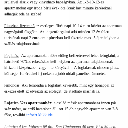
szüleivel alszik vagy kinyitható babaágyban. Az 1-3-10-12-es
apartmanokat egy iroda bérli évek óta (csak last minute kéréseknél
adhatják oda ha szabad)
Pluszban fizetendő
az esetleges fűtés napi 10-14 euro között az apartman
nagyságától függően.
Az idegenforgalmi adó minden 12 év feletti
turistának napi 2 euro amit pluszban kell fizetnie max. 5 éjre helyben a
szállás tulajdonosának.
Foglalás:
Az apartmanokat 30% előleg befizetésével lehet lefoglalni, a
hátralevő 70%ot érkezéskor kell helyben az apartmantulajdonosnak
kifizetni kézpénzben vagy hitelkártyával .
A foglalásnak nincsen plusz
költsége. Ha érdekel írj nekem a jobb oldali panelben üzenetet.
lemondás:
Aki lemondja a foglalást kevesebb, mint egy hónappal az
érkezés előtt az elveszíti az előleget, de átadható másnak is.
Lajatico 52es apartmanház:
a család másik apartmanháza innen pár
száz méter, az erdő határában áll. ott 15 db nagyobb apartman van 2-8
főre, további
infoért
klikk ide
Lajatico 4 km, Volterra fél óra, San Gimignano 40 perc, Pisa 50 perc,