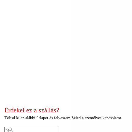
+
+
+
+
+
+
+
+
+
+
+
+
+
+
+
+
+
+
+
+
+
+
+
+
+
+
+
+
+
+
+
+
+
+
+
+
+
+
+
+
+
+
Érdekel ez a szállás?
Töltsd ki az alábbi űrlapot és felveszem Veled a személyes kapcsolatot.