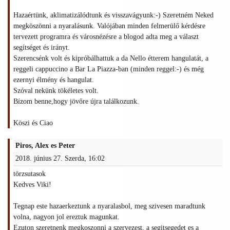
Hazaértünk, aklimatizálódtunk és visszavágyunk:-) Szeretném Neked
megköszönni a nyaralásunk. Valójában minden felmerülő kérdésre
tervezett programra és városnézésre a blogod adta meg a választ
segítséget és irányt.
Szerencsénk volt és kipróbálhattuk a da Nello étterem hangulatát, a
reggeli cappuccino a Bar La Piazza-ban (minden reggel:-) és még
ezernyi élmény és hangulat.
Szóval nekünk tökéletes volt.
Bízom benne,hogy jövőre újra találkozunk.
Köszi és Ciao
Piros, Alex es Peter
2018. június 27. Szerda, 16:02
törzsutasok
Kedves Viki!
Tegnap este hazaerkeztunk a nyaralasbol, meg szivesen maradtunk
volna, nagyon jol ereztuk magunkat.
Ezuton szeretnenk megkoszonni a szervezest, a segitsegedet es a