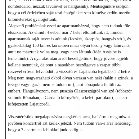
domboldalról nézzük távcsővel és hallgassuk). Mentségünkre szóljon,
hogy a cél érdekében saját testi épségünket sem kímélve erdőn-mezőn
kilométereket gyalogoltunk.
Alapvető problémánk ezzel az apartmanházzal, hogy nem tudunk tőle
elszakadni. Az elmúlt 4 évben már 7 hetet eltöltöttünk itt, minden
apartmannak saját nevet is adtunk (fecskés, skorpiós, hangyás stb.), és
gyakorlatilag 150 km-es körzetben nincs olyan torony vagy látnivaló,
amit ne másztunk volna meg, vagy nem láttunk (idén Assisibe is
lementünk). A nyaralás után arról beszélgettünk, hogy jövőre lejjebb
kellene mennünk, de pont a napokban beszélgetve a csapat többi
részével erősen felvetődött a visszatérés Lajaticoba legalább 1-2 hétre.
Meg nem magyarázható okból olyan varázsa van neki (talán a színek, a
levegő vagy igazán nem is tudom mi), ami hónapokra feltölti az
embert. Hangsúlyozom, nem pusztán Olaszországról van szó (többször
voltunk Rómában, a Garda tó környékén, a keleti partokon), hanem
kifejezetten Lajaticoról.
Visszatérésünk megalapozására megkérlek arra, ha bármit megtudsz a
jövőben koncertről azt kérlek jelezd. Nem tudom van-e arra lehetőség,
hogy a 3 apartmant leblokkoljunk addig is