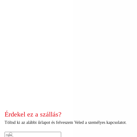
+
+
+
+
+
+
+
+
+
+
+
+
+
+
+
+
+
+
+
+
+
+
+
+
+
+
+
+
+
+
+
+
+
+
+
+
+
+
+
+
+
+
Érdekel ez a szállás?
Töltsd ki az alábbi űrlapot és felveszem Veled a személyes kapcsolatot.