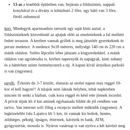
13-as
a kisebbik épületben van, bejárata a földszinten, nappali
konyhával és a dívány is kihúzható 2 főre, egy háló van 3 főre,
fürdő zuhannyal
kert:
Mindegyik apartmanhoz tartozik egy saját kinti asztal, a
földszintieknek közvetlenül az ajtajuk előtt az emeletieknek a fal melletti
fedett teraszon. A kertben vannak grillek is meg játszótér gyerekeknek és
persze medence. A medence 9x18 méteres, mélysége 140 cm és 220 cm a
másik oldalon. Széles lépcsőin lehet játszani a kisgyerekekkel, a másik
oldalon van ugródeszka is, körben napernyők és napágyak, kinti zuhany
és a háttérben szinte festményszerű a táj. A kapun kívül árnyékos parkoló
is van (ingyenes).
egyéb:
Érkezés du 3-7 között, elutazás az utolsó napon max reggel 10-
kor el kell hagyni!! A tulajok nem laknak helyben, tehát napközben
nincsen itt senki a házban, csak kora reggel és késő este jönnek locsolni.
A privát útjuk kb 4 km aminek egyhamada földút de jól rendben van
tartva. Van internet wifi főleg a recepcio mellett működik (ingyenes). A
legközelebbi falu Lajatico kb 5 km, itt vannak kis boltok, hentes,
zöldséges, pékség, újságos, éttermek, kávézók és bank, ATM,
gyógyszertár, mosoda is. Nyáron vasárnap is van nyitva a két kávézó meg