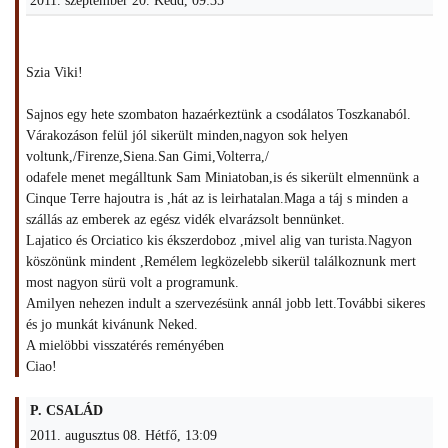
2011. szeptember 20. Kedd, 09:35
Szia Viki!
Sajnos egy hete szombaton hazaérkeztünk a csodálatos Toszkanaból.
Várakozáson felül jól sikerült minden,nagyon sok helyen
voltunk,/Firenze,Siena.San Gimi,Volterra,/
odafele menet megálltunk Sam Miniatoban,is és sikerült elmennünk a
Cinque Terre hajoutra is ,hát az is leirhatalan.Maga a táj s minden a
szállás az emberek az egész vidék elvarázsolt bennünket.
Lajatico és Orciatico kis ékszerdoboz ,mivel alig van turista.Nagyon
köszönünk mindent ,Remélem legközelebb sikerül találkoznunk mert
most nagyon sürü volt a programunk.
Amilyen nehezen indult a szervezésünk annál jobb lett.További sikeres
és jo munkát kivánunk Neked.
A mielöbbi visszatérés reményében
Ciao!
P. CSALÁD
2011. augusztus 08. Hétfő, 13:09