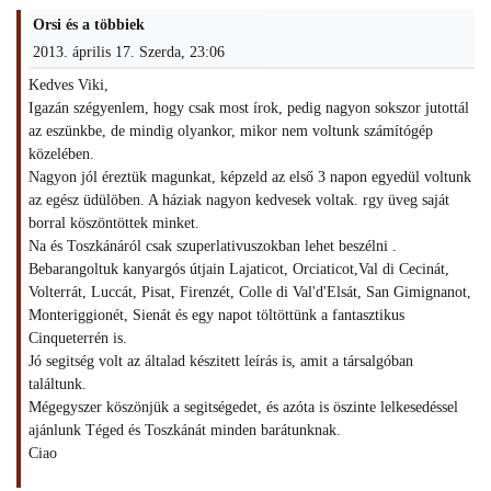
Orsi és a többiek
2013. április 17. Szerda, 23:06
Kedves Viki,
Igazán szégyenlem, hogy csak most írok, pedig nagyon sokszor jutottál
az eszünkbe, de mindig olyankor, mikor nem voltunk számítógép
közelében.
Nagyon jól éreztük magunkat, képzeld az első 3 napon egyedül voltunk
az egész üdülöben. A háziak nagyon kedvesek voltak. rgy üveg saját
borral köszöntöttek minket.
Na és Toszkánáról csak szuperlativuszokban lehet beszélni .
Bebarangoltuk kanyargós útjain Lajaticot, Orciaticot,Val di Cecinát,
Volterrát, Luccát, Pisat, Firenzét, Colle di Val'd'Elsát, San Gimignanot,
Monteriggionét, Sienát és egy napot töltöttünk a fantasztikus
Cinqueterrén is.
Jó segitség volt az általad készitett leírás is, amit a társalgóban
találtunk.
Mégegyszer köszönjük a segitségedet, és azóta is öszinte lelkesedéssel
ajánlunk Téged és Toszkánát minden barátunknak.
Ciao