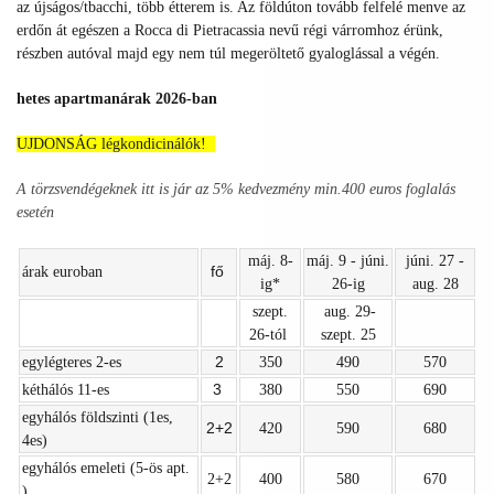
az újságos/tbacchi, több étterem is. Az földúton tovább felfelé menve az
erdőn át egészen a Rocca di Pietracassia nevű régi várromhoz érünk,
részben autóval majd egy nem túl megeröltető gyaloglással a végén.
hetes apartmanárak 2026-ban
UJDONSÁG légkondicinálók!
A törzsvendégeknek itt is jár az 5% kedvezmény min.400 euros foglalás
esetén
máj. 8-
máj. 9 - júni.
júni. 27 -
fő
árak euroban
ig*
26-ig
aug. 28
szept.
aug. 29-
26-tól
szept. 25
2
egylégteres 2-es
350
490
570
3
kéthálós 11-es
380
550
690
egyhálós földszinti (1es,
2+2
420
590
680
4es)
egyhálós emeleti (5-ös apt.
2+2
400
580
670
)