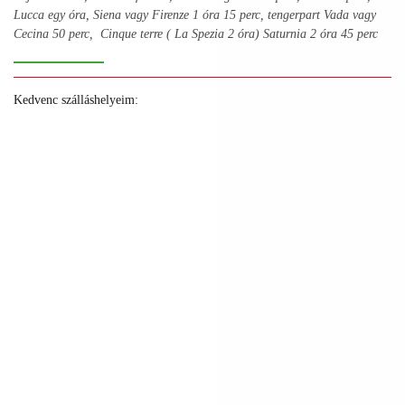
Lucca egy óra, Siena vagy Firenze 1 óra 15 perc, tengerpart Vada vagy
Cecina 50 perc, Cinque terre ( La Spezia 2 óra) Saturnia 2 óra 45 perc
Kedvenc szálláshelyeim:
+
+
+
+
+
+
+
+
+
+
+
+
+
+
+
+
+
+
+
+
+
+
+
+
+
+
+
+
+
+
+
+
+
+
+
+
+
+
+
+
+
+