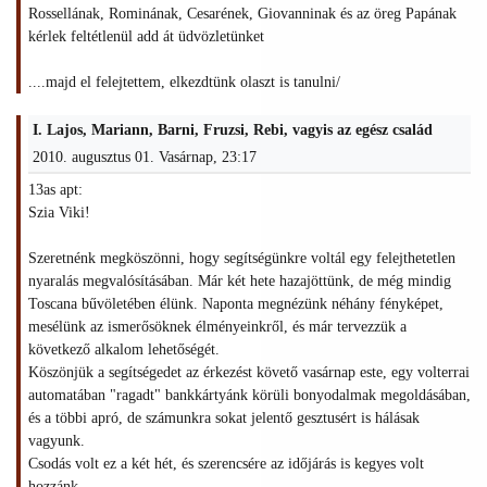
Rossellának, Rominának, Cesarének, Giovanninak és az öreg Papának
kérlek feltétlenül add át üdvözletünket
....majd el felejtettem, elkezdtünk olaszt is tanulni/
I. Lajos, Mariann, Barni, Fruzsi, Rebi, vagyis az egész család
2010. augusztus 01. Vasárnap, 23:17
13as apt:
Szia Viki!
Szeretnénk megköszönni, hogy segítségünkre voltál egy felejthetetlen
nyaralás megvalósításában. Már két hete hazajöttünk, de még mindig
Toscana bűvöletében élünk. Naponta megnézünk néhány fényképet,
mesélünk az ismerősöknek élményeinkről, és már tervezzük a
következő alkalom lehetőségét.
Köszönjük a segítségedet az érkezést követő vasárnap este, egy volterrai
automatában "ragadt" bankkártyánk körüli bonyodalmak megoldásában,
és a többi apró, de számunkra sokat jelentő gesztusért is hálásak
vagyunk.
Csodás volt ez a két hét, és szerencsére az időjárás is kegyes volt
hozzánk.