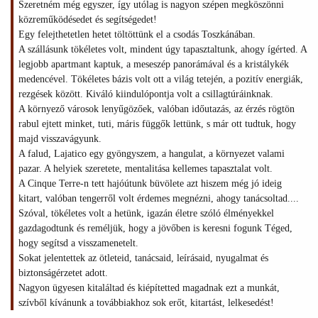
Szeretném még egyszer, így utólag is nagyon szépen megköszönni
közreműködésedet és segítségedet!
Egy felejthetetlen hetet töltöttünk el a csodás Toszkánában.
A szállásunk tökéletes volt, mindent úgy tapasztaltunk, ahogy ígérted. A
legjobb apartmant kaptuk, a meseszép panorámával és a kristálykék
medencével. Tökéletes bázis volt ott a világ tetején, a pozitív energiák,
rezgések között. Kiváló kiindulópontja volt a csillagtúráinknak.
A környező városok lenyűgözőek, valóban időutazás, az érzés rögtön
rabul ejtett minket, tuti, máris függők lettünk, s már ott tudtuk, hogy
majd visszavágyunk.
A falud, Lajatico egy gyöngyszem, a hangulat, a környezet valami
pazar. A helyiek szeretete, mentalitása kellemes tapasztalat volt.
A Cinque Terre-n tett hajóútunk büvölete azt hiszem még jó ideig
kitart, valóban tengerről volt érdemes megnézni, ahogy tanácsoltad....
Szóval, tökéletes volt a hetünk, igazán életre szóló élményekkel
gazdagodtunk és reméljük, hogy a jövőben is keresni fogunk Téged,
hogy segítsd a visszamenetelt.
Sokat jelentettek az ötleteid, tanácsaid, leírásaid, nyugalmat és
biztonságérzetet adott.
Nagyon ügyesen kitaláltad és kiépítetted magadnak ezt a munkát,
szívből kívánunk a továbbiakhoz sok erőt, kitartást, lelkesedést!