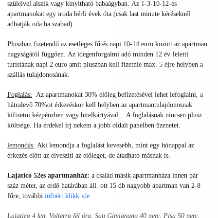
szüleivel alszik vagy kinyitható babaágyban. Az 1-3-10-12-es
apartmanokat egy iroda bérli évek óta (csak last minute kéréseknél
adhatják oda ha szabad)
Pluszban fizetendő
az esetleges fűtés napi 10-14 euro között az apartman
nagyságától függően.
Az idegenforgalmi adó minden 12 év feletti
turistának napi 2 euro amit pluszban kell fizetnie max. 5 éjre helyben a
szállás tulajdonosának.
Foglalás:
Az apartmanokat 30% előleg befizetésével lehet lefoglalni, a
hátralevő 70%ot érkezéskor kell helyben az apartmantulajdonosnak
kifizetni kézpénzben vagy hitelkártyával .
A foglalásnak nincsen plusz
költsége. Ha érdekel írj nekem a jobb oldali panelben üzenetet.
lemondás:
Aki lemondja a foglalást kevesebb, mint egy hónappal az
érkezés előtt az elveszíti az előleget, de átadható másnak is.
Lajatico 52es apartmanház:
a család másik apartmanháza innen pár
száz méter, az erdő határában áll. ott 15 db nagyobb apartman van 2-8
főre, további
infoért
klikk ide
Lajatico 4 km, Volterra fél óra, San Gimignano 40 perc, Pisa 50 perc,