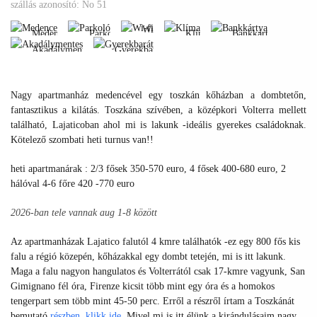
Medence
Parkoló
Klíma
Bankkártya
szállás azonosító: No 51
Akadálymentes
Gyerekbarát
Wi-
Medence
Parkoló
Klíma
Bankkártya
fi
Akadálymentes
Gyerekbarát
Medence
Parkoló
Klíma
Bankkártya
Wi-
Akadálymentes
Gyerekbarát
fi
Nagy apartmanház medencével egy toszkán kőházban a dombtetőn,
fantasztikus a kilátás. Toszkána szívében, a középkori Volterra mellett
található, Lajaticoban ahol mi is lakunk -ideális gyerekes családoknak.
Kötelező szombati heti turnus van!!
heti apartmanárak : 2/3 fősek 350-570 euro, 4 fősek 400-680 euro, 2
hálóval 4-6 főre 420 -770 euro
2026-ban tele vannak aug 1-8 között
Az apartmanházak Lajatico falutól 4 kmre találhatók -ez egy 800 fős kis
falu a régió közepén, kőházakkal egy dombt tetején, mi is itt lakunk.
Maga a falu nagyon hangulatos és Volterrától csak 17-kmre vagyunk, San
Gimignano fél óra, Firenze kicsit több mint egy óra és a homokos
tengerpart sem több mint 45-50 perc. Erről a részről írtam a Toszkánát
bemutató
részben,
klikk ide
.
Mivel mi is itt élünk a kirándulásaim nagy