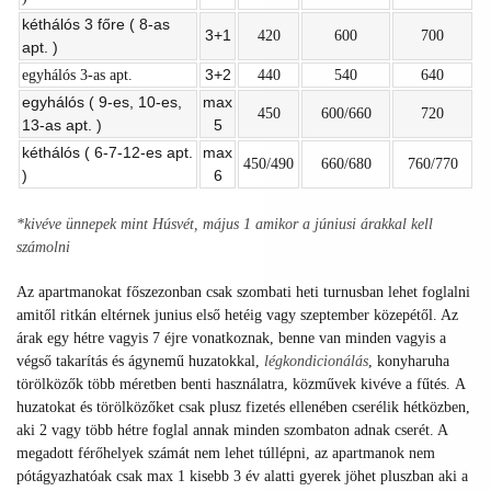
kéthálós 3 főre ( 8-as
3+1
420
600
700
apt. )
3+2
egyhálós 3-as apt.
440
540
640
egyhálós ( 9-es, 10-es,
max
450
600/660
720
13-as apt. )
5
kéthálós ( 6-7-12-es apt.
max
450/490
660/680
760/770
)
6
*kivéve ünnepek mint Húsvét, május 1 amikor a júniusi árakkal kell
számolni
Az apartmanokat főszezonban csak szombati heti turnusban lehet foglalni
amitől ritkán eltérnek junius első hetéig vagy szeptember közepétől. Az
árak egy hétre vagyis 7 éjre vonatkoznak, benne van minden vagyis a
végső takarítás és ágynemű huzatokkal,
légkondicionálás
, konyharuha
törölközők több méretben benti használatra,
közművek kivéve a fűtés.
A
huzatokat és törölközőket csak plusz fizetés ellenében cserélik hétközben,
aki 2 vagy több hétre foglal annak minden szombaton adnak cserét. A
megadott férőhelyek számát nem lehet túllépni, az apartmanok nem
pótágyazhatóak csak max 1 kisebb 3 év alatti gyerek jöhet pluszban aki a