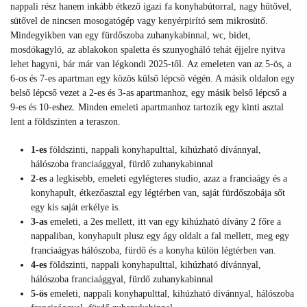
nappali rész hanem inkább étkező igazi fa konyhabútorral, nagy hűtővel,
sütővel de nincsen mosogatógép vagy kenyérpirító sem mikrosütő.
Mindegyikben van egy fürdőszoba zuhanykabinnal, wc, bidet,
mosdókagyló, az ablakokon spaletta és szunyogháló tehát éjjelre nyitva
lehet hagyni, bár már van légkondi 2025-től. Az emeleten van az 5-ös, a
6-os és 7-es apartman egy közös külső lépcső végén. A másik oldalon egy
belső lépcső vezet a 2-es és 3-as apartmanhoz, egy másik belső lépcső a
9-es és 10-eshez. Minden emeleti apartmanhoz tartozik egy kinti asztal
lent a földszinten a teraszon.
1-es
földszinti, nappali konyhapulttal, kihúzható dívánnyal,
hálószoba franciaággyal, fürdő zuhanykabinnal
2-es
a
legkisebb, emeleti egylégteres studio, azaz a franciaágy és a
konyhapult, étkezőasztal egy légtérben van, saját fürdőszobája sőt
egy kis saját erkélye is.
3-as
emeleti, a 2es mellett, itt van egy kihúzható dívány 2 főre a
nappaliban, konyhapult plusz egy ágy oldalt a fal mellett, meg egy
franciaágyas hálószoba, fürdő és a konyha külön légtérben van.
4-es
földszinti, nappali konyhapulttal, kihúzható dívánnyal,
hálószoba franciaággyal, fürdő zuhanykabinnal
5-ös
emeleti, nappali konyhapulttal, kihúzható dívánnyal, hálószoba