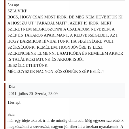
5ös apt
SZIA VIKI!
BOCS, HOGY CSAK MOST ÍROK, DE MÉG NEM HEVERTÜK KI
A HOSSZÚ ÚT "FÁRADALMAIT". AZÉRT IS ÍROK, MERT
SZERETNÉM MEGKÖSZÖNNI A CSALÁDOM NEVÉBEN, A
SZÉP ÉS TAKAROS APARTMANT, A KEDVESSÉGEDET, AZT
HOGY BÁRMIKOR HÍVHATTUNK, HA SEGÍTSÉGRE VOLT
SZÜKSÉGÜNK. REMÉLEM, HOGY JÖVŐRE IS LESZ
SZERENCSÉNK ELMENNI LAJATICÓBA ÉS REMÉLEM AKKOR
IS TALÁLKOZHATUNK ÉS AKKOR IS JÓT
BESZÉLGETHETÜNK.
MÉGEGYSZER NAGYON KÖSZÖNJÜK SZÉP ESTÉT!
Dia
2011. július 20. Szerda, 23:09
11es apt
Szia,
már egy ideje akarok írni, de mindig elmaradt. Még egyszer szeretnénk
megköszönni a szervezést, nagyon jól sikerült a toszkán nyaralásunk. A