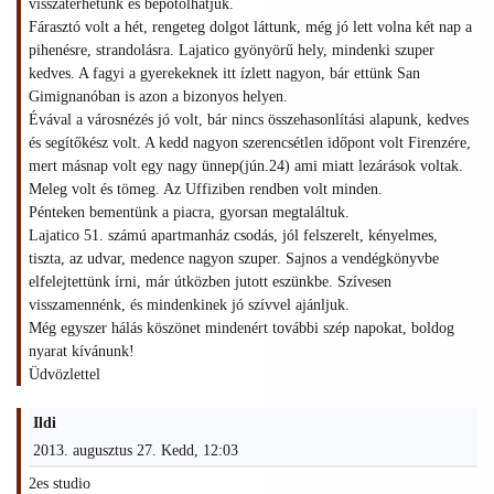
visszatérhetünk és bepótolhatjuk.
Fárasztó volt a hét, rengeteg dolgot láttunk, még jó lett volna két nap a
pihenésre, strandolásra. Lajatico gyönyörű hely, mindenki szuper
kedves. A fagyi a gyerekeknek itt ízlett nagyon, bár ettünk San
Gimignanóban is azon a bizonyos helyen.
Évával a városnézés jó volt, bár nincs összehasonlítási alapunk, kedves
és segítőkész volt. A kedd nagyon szerencsétlen időpont volt Firenzére,
mert másnap volt egy nagy ünnep(jún.24) ami miatt lezárások voltak.
Meleg volt és tömeg. Az Uffiziben rendben volt minden.
Pénteken bementünk a piacra, gyorsan megtaláltuk.
Lajatico 51. számú apartmanház csodás, jól felszerelt, kényelmes,
tiszta, az udvar, medence nagyon szuper. Sajnos a vendégkönyvbe
elfelejtettünk írni, már útközben jutott eszünkbe. Szívesen
visszamennénk, és mindenkinek jó szívvel ajánljuk.
Még egyszer hálás köszönet mindenért további szép napokat, boldog
nyarat kívánunk!
Üdvözlettel
Ildi
2013. augusztus 27. Kedd, 12:03
2es studio