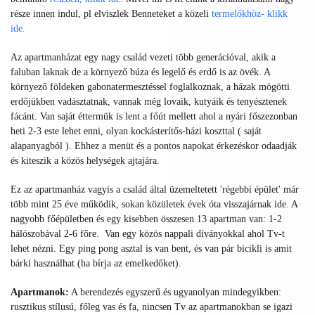
része innen indul, pl elviszlek Benneteket a közeli
termelőkhöz- klikk
ide.
Az apartmanházat egy nagy család vezeti több generációval, akik a
faluban laknak de a környező búza és legelő és erdő is az övék. A
környező földeken gabonatermesztéssel foglalkoznak, a házak mögötti
erdőjükben vadásztatnak, vannak még lovaik, kutyáik és tenyésztenek
fácánt. Van saját éttermük is lent a főút mellett ahol a nyári főszezonban
heti 2-3 este lehet enni, olyan kockásterítős-házi koszttal ( saját
alapanyagból ). Ehhez a menüt és a pontos napokat érkezéskor odaadják
és kiteszik a közös helységek ajtajára.
Ez az apartmanház vagyis a család által üzemeltetett 'régebbi épület' már
több mint 25 éve működik, sokan közületek évek óta visszajárnak ide. A
nagyobb főépületben és egy kisebben összesen 13 apartman van: 1-2
hálószobával 2-6 főre. Van egy közös nappali díványokkal ahol Tv-t
lehet nézni. Egy ping pong asztal is van bent, és van pár bicikli is amit
bárki használhat (ha bírja az emelkedőket).
Apartmanok:
A berendezés egyszerű és ugyanolyan mindegyikben:
rusztikus stílusú, főleg vas és fa, nincsen Tv az apartmanokban se igazi