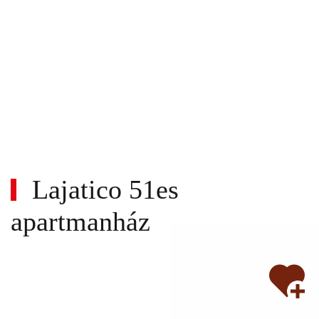
Lajatico 51es
apartmanház
Wi-
fi