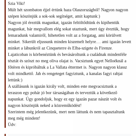
Szia Viki!
Múlt hét szombaton éjjel értünk haza Olaszországból! Nagyon nagyon
szépen köszönjük a sok-sok segítséget, amit kaptunk:)
Nagyon jól éreztük magunkat, igazán feltöltődtünk és kipihentük
magunkat, bár megvallom elég sokat utaztunk, mert úgy éreztük, hogy
lemaradunk valamiről, hihetetlen volt az a forgatag, ami körülvett
minket. Sikerült eljussunk minden kiszemelt helyre.... ami igazán levett
minket a lábunkról az Cinqueterre és Elba-szigete és Firenze.
Lajaticoban is körbenéztünk és bevásároltunk a családnak mindenféle
tésztát és szószt no meg oliva olajat is. Vacsiztunk egyet Nelloéknál a
főtéren és kipróbáltuk a La Vallata éttermet is. Nagyon nagyon klassz
volt mindkettő. Jah és rengeteget fagyiztunk, a kanalas fagyi rabjai
lettünk:)
A szállásunk is igazán király volt, minden este megvacsiztunk a
teraszon egy pohár jó bor társaságában és terveztük a következő
napunkat. Úgy gondoljuk, hogy ez egy igazán pazar nászút volt és
nagyon köszönjük neked a közreműködést!
Szerintem még jelentkezünk, mert nem láttunk és nem tapasztaltunk
meg még mindent!
Üdv: