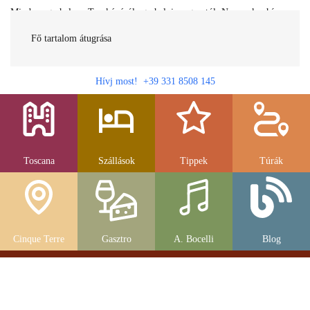
Minden egy helyen Toszkánáról egy helyi magyartól. Nemcsak a híres
látnivalók, hanem szállások, múzeumok és parkolás, strandok és
gasztronomia....
Fő tartalom átugrása
Hívj most! +39 331 8508 145
Toscana
Szállások
Tippek
Túrák
Cinque Terre
Gasztro
A. Bocelli
Blog