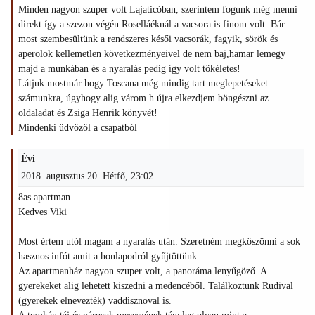
Minden nagyon szuper volt Lajaticóban, szerintem fogunk még menni
direkt így a szezon végén Roselláéknál a vacsora is finom volt. Bár
most szembesültünk a rendszeres késői vacsorák, fagyik, sörök és
aperolok kellemetlen következményeivel de nem baj,hamar lemegy
majd a munkában és a nyaralás pedig így volt tökéletes!
Látjuk mostmár hogy Toscana még mindig tart meglepetéseket
számunkra, úgyhogy alig várom h újra elkezdjem böngészni az
oldaladat és Zsiga Henrik könyvét!
Mindenki üdvözöl a csapatból
Évi
2018. augusztus 20. Hétfő, 23:02
8as apartman
Kedves Viki
Most értem utól magam a nyaralás után. Szeretném megköszönni a sok
hasznos infót amit a honlapodról gyűjtöttünk.
Az apartmanház nagyon szuper volt, a panoráma lenyűgöző. A
gyerekeket alig lehetett kiszedni a medencéből. Találkoztunk Rudival
(gyerekek elnevezték) vaddisznoval is.