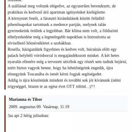
A szállással meg voltunk elégedve, az egyszerűen berendezett, de
praktikus és kedvező árú apartman igényeinket kielégítette.
A környezet festői, a fárasztó kirándulások között felüdítő
pihenőnapokat tartottunk a medence partján, melynek talán
gyermekeink örültek a legjobban. Bár klíma nem volt, a földszinti
elhelyezkedése még a legmelegebb napokban is biztosította az
elviselhető hőmérsékletet a szobákban.
Rosella, házigazdánk figyelmes és kedves volt, búcsúzás előtt egy
palack helybéli vörösborral is megajándékozott minket. A két hetes
nyaralás ellenére még a tervezett uticélok egy részét sem tudtuk bejárni,
ezért biztos vagyok benne, hogy ha lehetőségeink engedik, újra
elmegyünk Toscanába és ismét kérni fogjuk segítségedet.
Addig is újra köszönünk mindent és további sok jót kívánunk (némi
irígységgel, hiszen te az egész évet OTT töltöd...)!!!
Marianna és Tibor
2009. augusztus 09. Vasárnap, 11:19
3as apt 2 hétig juliusban: