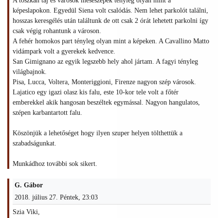
A toszkán táj és városok meseszépek tényleg olyan mint a
képeslapokon. Egyedül Siena volt csalódás. Nem lehet parkolót találni,
hosszas keresgélés után találtunk de ott csak 2 órát lehetett parkolni így
csak végig rohantunk a városon.
A fehér homokos part tényleg olyan mint a képeken. A Cavallino Matto
vidámpark volt a gyerekek kedvence.
San Gimignano az egyik legszebb hely ahol jártam. A fagyi tényleg
világbajnok.
Pisa, Lucca, Voltera, Monteriggioni, Firenze nagyon szép városok.
Lajatico egy igazi olasz kis falu, este 10-kor tele volt a főtér
emberekkel akik hangosan beszéltek egymással. Nagyon hangulatos,
szépen karbantartott falu.
Köszönjük a lehetőséget hogy ilyen szuper helyen tölthettük a
szabadságunkat.
Munkádhoz további sok sikert.
G. Gábor
2018. július 27. Péntek, 23:03
Szia Viki,