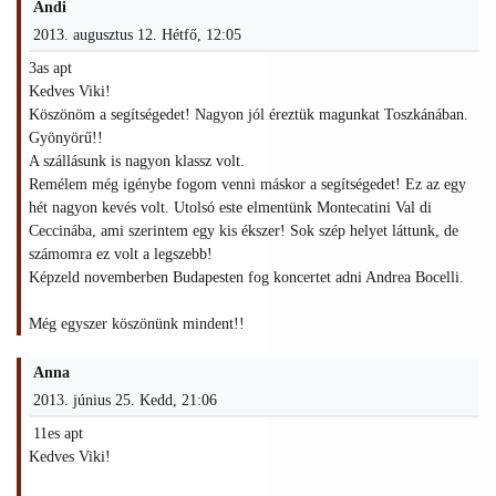
Andi
2013. augusztus 12. Hétfő, 12:05
3as apt
Kedves Viki!
Köszönöm a segítségedet! Nagyon jól éreztük magunkat Toszkánában.
Gyönyörű!!
A szállásunk is nagyon klassz volt.
Remélem még igénybe fogom venni máskor a segítségedet! Ez az egy
hét nagyon kevés volt. Utolsó este elmentünk Montecatini Val di
Ceccinába, ami szerintem egy kis ékszer! Sok szép helyet láttunk, de
számomra ez volt a legszebb!
Képzeld novemberben Budapesten fog koncertet adni Andrea Bocelli.
Még egyszer köszönünk mindent!!
Anna
2013. június 25. Kedd, 21:06
11es apt
Kedves Viki!