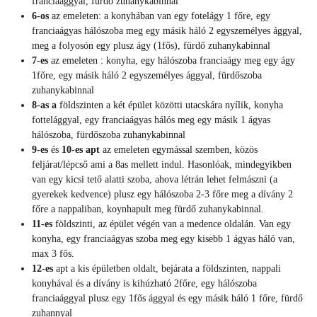
franciaággyal, fürdő zuhanykabinnal
6-os
az emeleten: a konyhában van egy fotelágy 1 főre, egy
franciaágyas hálószoba meg egy másik háló 2 egyszemélyes ággyal,
meg a folyosón egy plusz ágy (1fős), fürdő zuhanykabinnal
7-es
az emeleten : konyha, egy hálószoba franciaágy meg egy ágy
1főre, egy másik háló 2 egyszemélyes ággyal, fürdőszoba
zuhanykabinnal
8-as a
földszinten a két épület közötti utacskára nyílik, konyha
fottelággyal, egy franciaágyas hálós meg egy másik 1 ágyas
hálószoba, fürdőszoba zuhanykabinnal
9-es
és
10-es apt
az emeleten egymással szemben, közös
feljárat/lépcső ami a 8as mellett indul. Hasonlóak, mindegyikben
van egy kicsi tető alatti szoba, ahova létrán lehet felmászni (a
gyerekek kedvence) plusz egy hálószoba 2-3 főre meg a dívány 2
főre a nappaliban, koynhapult meg fürdő zuhanykabinnal.
11-es
földszinti, az épület végén van a medence oldalán. Van egy
konyha, egy franciaágyas szoba meg egy kisebb 1 ágyas háló van,
max 3 fős.
12-es
apt a kis épületben oldalt, bejárata a földszinten, nappali
konyhával és a dívány is kihúzható 2főre, egy hálószoba
franciaággyal plusz egy 1fős ággyal és egy másik háló 1 főre, fürdő
zuhannyal