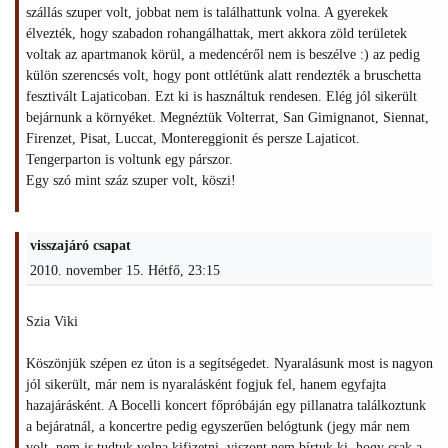
szállás szuper volt, jobbat nem is találhattunk volna. A gyerekek
élvezték, hogy szabadon rohangálhattak, mert akkora zöld területek
voltak az apartmanok körül, a medencéről nem is beszélve :) az pedig
külön szerencsés volt, hogy pont ottlétünk alatt rendezték a bruschetta
fesztivált Lajaticoban. Ezt ki is használtuk rendesen. Elég jól sikerült
bejárnunk a környéket. Megnéztük Volterrat, San Gimignanot, Siennat,
Firenzet, Pisat, Luccat, Montereggionit és persze Lajaticot.
Tengerparton is voltunk egy párszor.
Egy szó mint száz szuper volt, köszi!
visszajáró csapat
2010. november 15. Hétfő, 23:15
Szia Viki
Köszönjük szépen ez úton is a segítségedet. Nyaralásunk most is nagyon
jól sikerült, már nem is nyaralásként fogjuk fel, hanem egyfajta
hazajárásként. A Bocelli koncert főpróbáján egy pillanatra találkoztunk
a bejáratnál, a koncertre pedig egyszerűen belógtunk (jegy már nem
volt, nem is tudtuk volna kifizetni, viszont nem bírtuk ki, hogy csak a