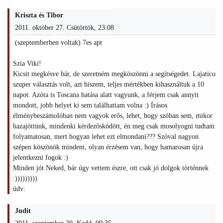
Kriszta és Tibor
2011. október 27. Csütörtök, 23:08
(szeptemberben voltak) 7es apt
Szia Viki!
Kicsit megkésve bár, de szeretném megköszönni a segítségedet. Lajatico
szuper választás volt, azt hiszem, teljes mértékben kihasználtuk a 10
napot. Azóta is Toscana hatása alatt vagyunk, a férjem csak annyit
mondott, jobb helyet ki sem találhattam volna :) Írásos
élménybeszámolóban nem vagyok erős, lehet, hogy szóban sem, mikor
hazajöttünk, mindenki kérdezősködött, én meg csak mosolyogni tudtam
folyamatosan, mert hogyan lehet ezt elmondani??? Szóval nagyon
szépen köszönök mindent, olyan érzésem van, hogy hamarosan újra
jelentkezni fogok :)
Minden jót Neked, bár úgy vettem észre, ott csak jó dolgok történnek
:)))))))))
üdv:
Judit