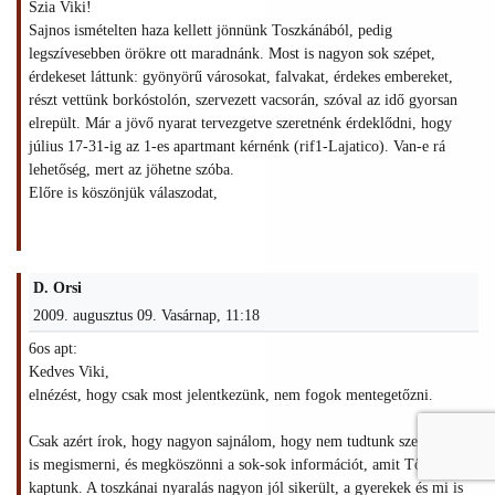
Szia Viki!
Sajnos ismételten haza kellett jönnünk Toszkánából, pedig
legszívesebben örökre ott maradnánk. Most is nagyon sok szépet,
érdekeset láttunk: gyönyörű városokat, falvakat, érdekes embereket,
részt vettünk borkóstolón, szervezett vacsorán, szóval az idő gyorsan
elrepült. Már a jövő nyarat tervezgetve szeretnénk érdeklődni, hogy
július 17-31-ig az 1-es apartmant kérnénk (rif1-Lajatico). Van-e rá
lehetőség, mert az jöhetne szóba.
Előre is köszönjük válaszodat,
D. Orsi
2009. augusztus 09. Vasárnap, 11:18
6os apt:
Kedves Viki,
elnézést, hogy csak most jelentkezünk, nem fogok mentegetőzni.
Csak azért írok, hogy nagyon sajnálom, hogy nem tudtunk személyesen
is megismerni, és megköszönni a sok-sok információt, amit Tőled
kaptunk. A toszkánai nyaralás nagyon jól sikerült, a gyerekek és mi is