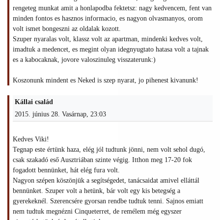
rengeteg munkat amit a honlapodba fektetsz: nagy kedvencem, fent van
minden fontos es hasznos informacio, es nagyon olvasmanyos, orom
volt ismet bongeszni az oldalak kozott.
Szuper nyaralas volt, klassz volt az apartman, mindenki kedves volt,
imadtuk a medencet, es megint olyan idegnyugtato hatasa volt a tajnak
es a kabocaknak, jovore valoszinuleg visszaterunk:)
Koszonunk mindent es Neked is szep nyarat, jo pihenest kivanunk!
Kállai család
2015. június 28. Vasárnap, 23:03
Kedves Viki!
Tegnap este értünk haza, elég jól tudtunk jönni, nem volt sehol dugó,
csak szakadó eső Ausztriában szinte végig. Itthon meg 17-20 fok
fogadott bennünket, hát elég fura volt.
Nagyon szépen köszönjük a segítségedet, tanácsaidat amivel elláttál
bennünket. Szuper volt a hetünk, bár volt egy kis betegség a
gyerekeknél. Szerencsére gyorsan rendbe tudtuk tenni. Sajnos emiatt
nem tudtuk megnézni Cinqueterret, de remélem még egyszer