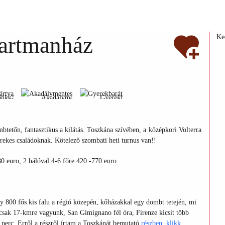
partmanház
Ke
ankkártya
Akadálymentes
Gyerekbarát
nkkártya
Akadálymentes
Gyerekbarát
ankkártya
Akadálymentes
Gyerekbarát
tőn, fantasztikus a kilátás. Toszkána szívében, a középkori Volterra
yerekes családoknak. Kötelező szombati heti turnus van!!
80 euro, 2 hálóval 4-6 főre 420 -770 euro
y 800 fős kis falu a régió közepén, kőházakkal egy dombt tetején, mi
l csak 17-kmre vagyunk, San Gimignano fél óra, Firenze kicsit több
perc. Erről a részről írtam a Toszkánát bemutató
részben,
klikk