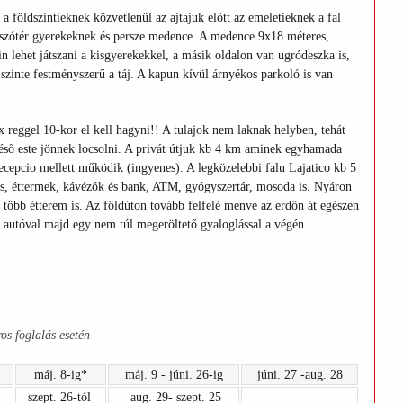
a földszintieknek közvetlenül az ajtajuk előtt az emeletieknek a fal
játszótér gyerekeknek és persze medence. A medence 9x18 méteres,
 lehet játszani a kisgyerekekkel, a másik oldalon van ugródeszka is,
szinte festményszerű a táj. A kapun kívül árnyékos parkoló is van
 reggel 10-kor el kell hagyni!! A tulajok nem laknak helyben, tehát
késő este jönnek locsolni. A privát útjuk kb 4 km aminek egyhamada
 recepcio mellett működik (ingyenes). A legközelebbi falu Lajatico kb 5
gos, éttermek, kávézók és bank, ATM, gyógyszertár, mosoda is. Nyáron
, több étterem is. Az földúton tovább felfelé menve az erdőn át egészen
n autóval majd egy nem túl megeröltető gyaloglással a végén.
os foglalás esetén
máj. 8-ig*
máj. 9 - júni. 26-ig
júni. 27 -aug. 28
szept. 26-tól
aug. 29- szept. 25