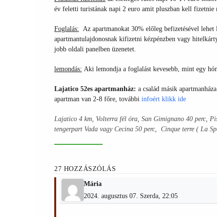
év feletti turistának napi 2 euro amit pluszban kell fizetnie
Foglalás:
Az apartmanokat 30% előleg befizetésével lehet l
apartmantulajdonosnak kifizetni kézpénzben vagy hitelkár
jobb oldali panelben üzenetet.
lemondás:
Aki lemondja a foglalást kevesebb, mint egy hónap
Lajatico 52es apartmanház:
a család másik apartmanháza 
apartman van 2-8 főre, további
infoért
klikk ide
Lajatico 4 km, Volterra fél óra, San Gimignano 40 perc, Pi
tengerpart Vada vagy Cecina 50 perc, Cinque terre ( La Spe
27 HOZZÁSZÓLÁS
Mária
2024. augusztus 07. Szerda, 22:05