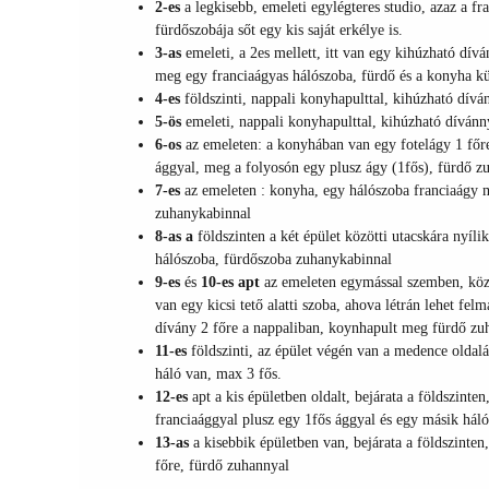
2-es
a
legkisebb, emeleti egylégteres studio, azaz a fr
fürdőszobája sőt egy kis saját erkélye is.
3-as
emeleti, a 2es mellett, itt van egy kihúzható dívá
meg egy franciaágyas hálószoba, fürdő és a konyha k
4-es
földszinti, nappali konyhapulttal, kihúzható dívá
5-ös
emeleti, nappali konyhapulttal, kihúzható dívánn
6-os
az emeleten: a konyhában van egy fotelágy 1 főr
ággyal, meg a folyosón egy plusz ágy (1fős), fürdő z
7-es
az emeleten : konyha, egy hálószoba franciaágy 
zuhanykabinnal
8-as a
földszinten a két épület közötti utacskára nyíl
hálószoba, fürdőszoba zuhanykabinnal
9-es
és
10-es apt
az emeleten egymással szemben, közö
van egy kicsi tető alatti szoba, ahova létrán lehet fe
dívány 2 főre a nappaliban, koynhapult meg fürdő zu
11-es
földszinti, az épület végén van a medence oldal
háló van, max 3 fős.
12-es
apt a kis épületben oldalt, bejárata a földszinte
franciaággyal plusz egy 1fős ággyal és egy másik hál
13-as
a kisebbik épületben van, bejárata a földszinten
főre, fürdő zuhannyal