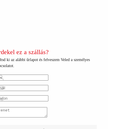
+
+
+
+
+
+
+
+
+
+
+
+
+
+
+
+
+
+
+
+
+
+
+
+
rdekel ez a szállás?
tsd ki az alábbi űrlapot és felveszem Veled a személyes
csolatot.