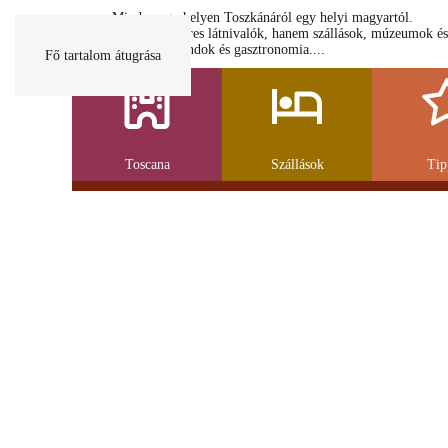
Minden egy helyen Toszkánáról egy helyi magyartól.
Nemcsak a híres látnivalók, hanem szállások, múzeumok és
parkolás, strandok és gasztronomia....
Fő tartalom átugrása
Toscana
Szállások
Tip