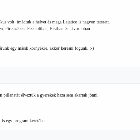
kus volt, imádtuk a helyet és maga Lajatico is nagyon tetszett.
én, Firenzében, Peccioliban, Pisában és Livornoban.
érünk egy másik környékre, akkor keresni fogunk. :-)
 pillanatát élveztük a gyerekek haza sem akartak jönni.
 is egy program keretében.