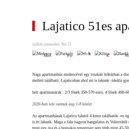
Lajatico 51es a
Wi-
fi
Medence
Parkoló
Klíma
B
szállás azonosító: No 51
Wi-
Medence
Parkoló
Klíma
Ba
fi
Medence
Parkoló
Klíma
B
Wi-
Nagy apartmanház medencével egy toszkán kőházban a dombte
fi
mellett található, Lajaticoban ahol mi is lakunk -ideális g
heti apartmanárak : 2/3 fősek 350-570 euro, 4 fősek 400-6
2026-ban tele vannak aug 1-8 között
Az apartmanházak Lajatico falutól 4 kmre találhatók -ez eg
is itt lakunk. Maga a falu nagyon hangulatos és Volterrátó
mint egy óra és a homokos tengerpart sem több mint 45-50 