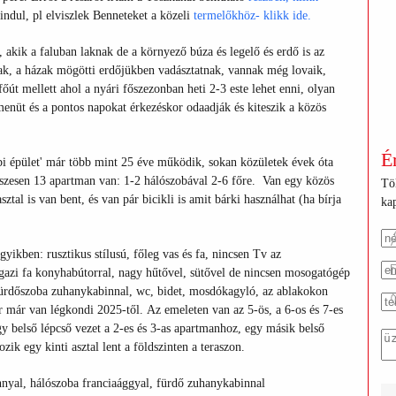
indul, pl elviszlek Benneteket a közeli
termelőkhöz- klikk ide.
 akik a faluban laknak de a környező búza és legelő és erdő is az
ak, a házak mögötti erdőjükben vadásztatnak, vannak még lovaik,
főút mellett ahol a nyári főszezonban heti 2-3 este lehet enni, olyan
 menüt és a pontos napokat érkezéskor odaadják és kiteszik a közös
É
bbi épület' már több mint 25 éve működik, sokan közületek évek óta
sszesen 13 apartman van: 1-2 hálószobával 2-6 főre. Van egy közös
Töl
tal is van bent, és van pár bicikli is amit bárki használhat (ha bírja
kap
ikben: rusztikus stílusú, főleg vas és fa, nincsen Tv az
gazi fa konyhabútorral, nagy hűtővel, sütővel de nincsen mosogatógép
ürdőszoba zuhanykabinnal, wc, bidet, mosdókagyló, az ablakokon
bár már van légkondi 2025-től. Az emeleten van az 5-ös, a 6-os és 7-es
y belső lépcső vezet a 2-es és 3-as apartmanhoz, egy másik belső
ik egy kinti asztal lent a földszinten a teraszon.
nnyal, hálószoba franciaággyal, fürdő zuhanykabinnal