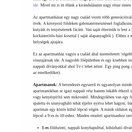
ide
.
Mivel mi is itt élünk a kirándulásaim nagy része innen 
Az apartmanházat egy nagy család vezeti több generációval,
övék. A környező földeken gabonatermesztéssel foglalkozn
kutyáik és tenyésztenek fácánt. Van saját éttermük is lent a 
kockásterítős-házi koszttal ( saját alapanyagból ). Ehhez a
helységek ajtajára.
Ez az apartmanház vagyis a család által üzemeltetett 'rége
visszajárnak ide. A nagyobb főépületben és egy kisebben ö
nappali díványokkal ahol Tv-t lehet nézni. Egy ping pong asz
az emelkedőket).
Apartmanok:
A berendezés egyszerű és ugyanolyan mindegy
apartmanokban se igazi nappali rész hanem inkább étkező i
vagy kenyérpirító sem mikrosütő. Mindegyikben van egy f
spaletta és szunyogháló tehát éjjelre nyitva lehet hagyni, 
apartman egy közös külső lépcső végén. A másik oldalon eg
lépcső a 9-es és 10-eshez. Minden emeleti apartmanhoz tartoz
1-es
földszinti, nappali konyhapulttal, kihúzható dívá