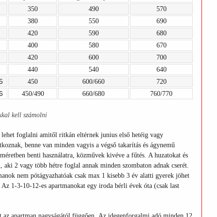
350
490
570
380
550
690
420
590
680
400
580
670
420
600
700
440
540
640
5
450
600/660
720
6
450/490
660/680
760/770
kal kell számolni
ehet foglalni amitől ritkán eltérnek junius első hetéig vagy
atkoznak, benne van minden vagyis a végső takarítás és ágynemű
méretben benti használatra,
közművek kivéve a fűtés.
A huzatokat és
en, aki 2 vagy több hétre foglal annak minden szombaton adnak cserét.
manok nem pótágyazhatóak csak max 1 kisebb 3 év alatti gyerek jöhet
 Az 1-3-10-12-es apartmanokat egy iroda bérli évek óta (csak last
tt az apartman nagyságától függően.
Az idegenforgalmi adó minden 12