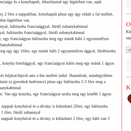
anciaágy és a konyhapult, étkezőasztal egy légtérben van, saját
ny 2 főre a nappaliban, konyhapult plusz egy ágy oldalt a fal mellett,
ülön légtérben van.
O
nnyal, hálószoba franciaággyal, fürdő zuhanykabinnal
Kü
yal, hálószoba franciaággyal, fürdő zuhanykabinnal
sa
e, egy franciaágyas hálószoba meg egy másik háló 2 egyszemélyes
uhanykabinnal
meg egy ágy 1főre, egy másik háló 2 egyszemélyes ággyal, fürdőszoba
ik, konyha fottelággyal, egy franciaágyas hálós meg egy másik 1 ágyas
s feljárat/lépcső ami a 8as mellett indul. Hasonlóak, mindegyikben
lmászni (a gyerekek kedvence) plusz egy hálószoba 2-3 főre meg a
K
hanykabinnal.
án. Van egy konyha, egy franciaágyas szoba meg egy kisebb 1 ágyas
n, nappali konyhával és a dívány is kihúzható 2főre, egy hálószoba
ó 1 főre, fürdő zuhannyal
, nappali konyhával és a dívány is kihúzható 2 főre, egy háló van 3