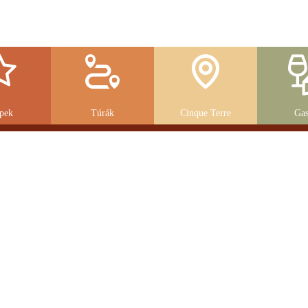
pek
Túrák
Cinque Terre
Gas