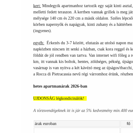
kert:
Mindegyik apartmanhoz tartozik egy saját kinti asztal, 
melletti fedett teraszon. A kertben vannak grillek is meg 
mélysége 140 cm és 220 cm a másik oldalon. Széles lépcsőin
körben napernyők és napágyak, kinti zuhany és a háttérben 
(ingyenes).
egyéb:
Érkezés du 3-7 között, elutazás az utolsó napon max
napközben nincsen itt senki a házban, csak kora reggel és 
földút de jól rendben van tartva. Van internet wifi főleg a
km, itt vannak kis boltok, hentes, zöldséges, pékség, újsá
vasárnap is van nyitva a két kávézó meg az újságos/tbacchi
a Rocca di Pietracassia nevű régi várromhoz érünk, részbe
hetes apartmanárak 2026-ban
UJDONSÁG légkondicinálók!
A törzsvendégeknek itt is jár az 5% kedvezmény min.400 eur
fő
árak euroban