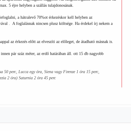
 max. 5 éjre helyben a szállás tulajdonosának.
efoglalni, a hátralevő 70%ot érkezéskor kell helyben az
tyával .
A foglalásnak nincsen plusz költsége. Ha érdekel írj nekem a
pal az érkezés előtt az elveszíti az előleget, de átadható másnak is.
innen pár száz méter, az erdő határában áll. ott 15 db nagyobb
sa 50 perc, Lucca egy óra, Siena vagy Firenze 1 óra 15 perc,
zia 2 óra) Saturnia 2 óra 45 perc