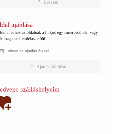
Érdekel
ldal ajánlása
ldd el ennek az oldalnak a linkjét egy ismerősödnek, vagy
ját magadnak emlékeztetőül!
Ajánlás küldése
edvenc szálláshelyeim