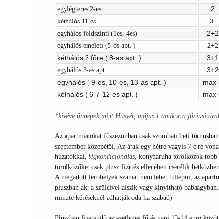
2
egylégteres 2-es
3
kéthálós 11-es
2+2
egyhálós földszinti (1es, 4es)
egyhálós emeleti (5-ös apt. )
2+2
kéthálós 3 főre ( 8-as apt. )
3+1
3+2
egyhálós 3-as apt.
egyhálós ( 9-es, 10-es, 13-as apt. )
max 
kéthálós ( 6-7-12-es apt. )
max 
*kivéve ünnepek mint Húsvét, május 1 amikor a júniusi árak
Az apartmanokat főszezonban csak szombati heti turnusban l
szeptember közepétől. Az árak egy hétre vagyis 7 éjre von
huzatokkal,
légkondicionálás
, konyharuha törölközők több 
törölközőket csak plusz fizetés ellenében cserélik hétközb
A megadott férőhelyek számát nem lehet túllépni, az apart
pluszban aki a szüleivel alszik vagy kinyitható babaágyban.
minute kéréseknél adhatják oda ha szabad)
Pluszban fizetendő
az esetleges fűtés napi 10-14 euro közö