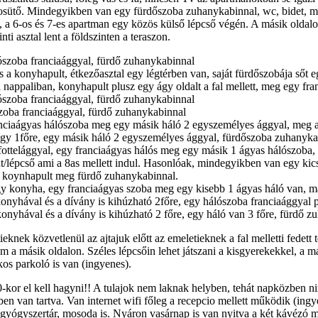
sütő. Mindegyikben van egy fürdőszoba zuhanykabinnal, wc, bidet, mos
, a 6-os és 7-es apartman egy közös külső lépcső végén. A másik oldalo
i asztal lent a földszinten a teraszon.
lószoba franciaággyal, fürdő zuhanykabinnal
s a konyhapult, étkezőasztal egy légtérben van, saját fürdőszobája sőt eg
 a nappaliban, konyhapult plusz egy ágy oldalt a fal mellett, meg egy f
lószoba franciaággyal, fürdő zuhanykabinnal
szoba franciaággyal, fürdő zuhanykabinnal
anciaágyas hálószoba meg egy másik háló 2 egyszemélyes ággyal, meg a
gy 1főre, egy másik háló 2 egyszemélyes ággyal, fürdőszoba zuhanyka
a fottelággyal, egy franciaágyas hálós meg egy másik 1 ágyas hálószob
/lépcső ami a 8as mellett indul. Hasonlóak, mindegyikben van egy kicsi 
n, koynhapult meg fürdő zuhanykabinnal.
gy konyha, egy franciaágyas szoba meg egy kisebb 1 ágyas háló van, m
i konyhával és a dívány is kihúzható 2főre, egy hálószoba franciaággyal
konyhával és a dívány is kihúzható 2 főre, egy háló van 3 főre, fürdő z
ieknek közvetlenül az ajtajuk előtt az emeletieknek a fal melletti fedett
 másik oldalon. Széles lépcsőin lehet játszani a kisgyerekekkel, a m
kos parkoló is van (ingyenes).
kor el kell hagyni!! A tulajok nem laknak helyben, tehát napközben nin
n van tartva. Van internet wifi főleg a recepcio mellett működik (ingye
gyógyszertár, mosoda is. Nyáron vasárnap is van nyitva a két kávézó meg