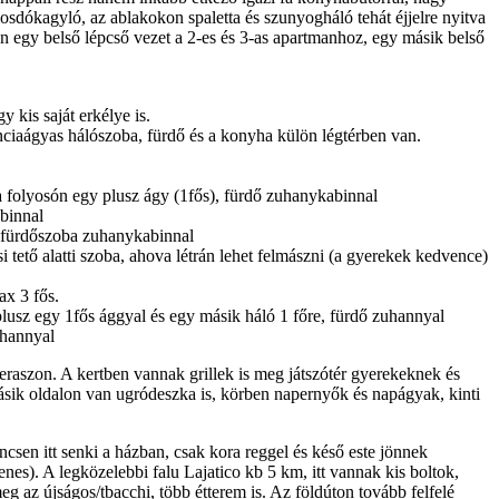
dókagyló, az ablakokon spaletta és szunyogháló tehát éjjelre nyitva
n egy belső lépcső vezet a 2-es és 3-as apartmanhoz, egy másik belső
y kis saját erkélye is.
ranciaágyas hálószoba, fürdő és a konyha külön légtérben van.
 folyosón egy plusz ágy (1fős), fürdő zuhanykabinnal
binnal
a, fürdőszoba zuhanykabinnal
tető alatti szoba, ahova létrán lehet felmászni (a gyerekek kedvence)
ax 3 fős.
 plusz egy 1fős ággyal és egy másik háló 1 főre, fürdő zuhannyal
uhannyal
 teraszon. A kertben vannak grillek is meg játszótér gyerekeknek és
ásik oldalon van ugródeszka is, körben napernyők és napágyak, kinti
csen itt senki a házban, csak kora reggel és késő este jönnek
nes). A legközelebbi falu Lajatico kb 5 km, itt vannak kis boltok,
 az újságos/tbacchi, több étterem is. Az földúton tovább felfelé