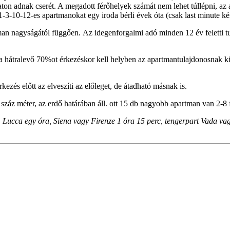
aton adnak cserét. A megadott férőhelyek számát nem lehet túllépni, a
1-3-10-12-es apartmanokat egy iroda bérli évek óta (csak last minute k
tman nagyságától függően.
Az idegenforgalmi adó minden 12 év feletti tu
a hátralevő 70%ot érkezéskor kell helyben az apartmantulajdonosnak ki
ezés előtt az elveszíti az előleget, de átadható másnak is.
száz méter, az erdő határában áll. ott 15 db nagyobb apartman van 2-8 
, Lucca egy óra, Siena vagy Firenze 1 óra 15 perc, tengerpart Vada va