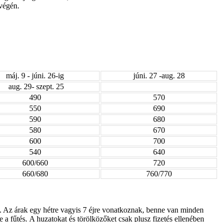
 végén.
máj. 9 - júni. 26-ig
júni. 27 -aug. 28
aug. 29- szept. 25
490
570
550
690
590
680
580
670
600
700
540
640
600/660
720
660/680
760/770
l. Az árak egy hétre vagyis 7 éjre vonatkoznak, benne van minden
 a fűtés.
A huzatokat és törölközőket csak plusz fizetés ellenében