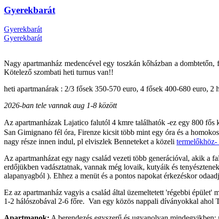
Gyerekbarát
Gyerekbarát
Gyerekbarát
Nagy apartmanház medencével egy toszkán kőházban a dombtetőn, fanta
Kötelező szombati heti turnus van!!
heti apartmanárak : 2/3 fősek 350-570 euro, 4 fősek 400-680 euro, 2 
2026-ban tele vannak aug 1-8 között
Az apartmanházak Lajatico falutól 4 kmre találhatók -ez egy 800 fős 
San Gimignano fél óra, Firenze kicsit több mint egy óra és a homokos
nagy része innen indul, pl elviszlek Benneteket a közeli
termelőkhöz- 
Az apartmanházat egy nagy család vezeti több generációval, akik a fa
erdőjükben vadásztatnak, vannak még lovaik, kutyáik és tenyésztenek fác
alapanyagból ). Ehhez a menüt és a pontos napokat érkezéskor odaadjá
Ez az apartmanház vagyis a család által üzemeltetett 'régebbi épület
1-2 hálószobával 2-6 főre. Van egy közös nappali díványokkal ahol Tv-
Apartmanok:
A berendezés egyszerű és ugyanolyan mindegyikben: rus