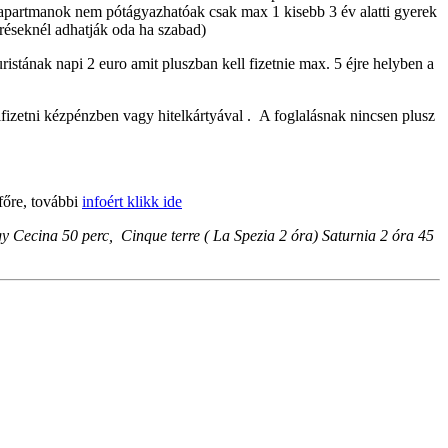
z apartmanok nem pótágyazhatóak csak max 1 kisebb 3 év alatti gyerek
éréseknél adhatják oda ha szabad)
ristának napi 2 euro amit pluszban kell fizetnie max. 5 éjre helyben a
fizetni kézpénzben vagy hitelkártyával .
A foglalásnak nincsen plusz
főre, további
infoért
klikk ide
gy Cecina 50 perc, Cinque terre ( La Spezia 2 óra) Saturnia 2 óra 45