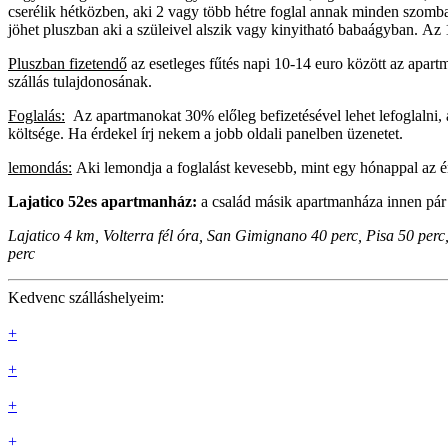
cserélik hétközben, aki 2 vagy több hétre foglal annak minden szomb
jöhet pluszban aki a szüleivel alszik vagy kinyitható babaágyban. Az 
Pluszban fizetendő
az esetleges fűtés napi 10-14 euro között az apar
szállás tulajdonosának.
Foglalás:
Az apartmanokat 30% előleg befizetésével lehet lefoglalni, 
költsége. Ha érdekel írj nekem a jobb oldali panelben üzenetet.
lemondás:
Aki lemondja a foglalást kevesebb, mint egy hónappal az érk
Lajatico 52es apartmanház:
a család másik apartmanháza innen pár 
Lajatico 4 km, Volterra fél óra, San Gimignano 40 perc, Pisa 50 perc
perc
Kedvenc szálláshelyeim:
+
+
+
+