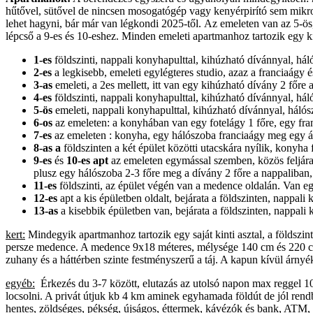
hűtővel, sütővel de nincsen mosogatógép vagy kenyérpirító sem mikro
lehet hagyni, bár már van légkondi 2025-től. Az emeleten van az 5-ös
lépcső a 9-es és 10-eshez. Minden emeleti apartmanhoz tartozik egy kint
1-es
földszinti, nappali konyhapulttal, kihúzható dívánnyal, há
2-es
a
legkisebb, emeleti egylégteres studio, azaz a franciaágy é
3-as
emeleti, a 2es mellett, itt van egy kihúzható dívány 2 főre
4-es
földszinti, nappali konyhapulttal, kihúzható dívánnyal, há
5-ös
emeleti, nappali konyhapulttal, kihúzható dívánnyal, háló
6-os
az emeleten: a konyhában van egy fotelágy 1 főre, egy fr
7-es
az emeleten : konyha, egy hálószoba franciaágy meg egy á
8-as a
földszinten a két épület közötti utacskára nyílik, konyh
9-es
és
10-es apt
az emeleten egymással szemben, közös feljárat
plusz egy hálószoba 2-3 főre meg a dívány 2 főre a nappaliba
11-es
földszinti, az épület végén van a medence oldalán. Van e
12-es
apt a kis épületben oldalt, bejárata a földszinten, nappal
13-as
a kisebbik épületben van, bejárata a földszinten, nappali 
kert:
Mindegyik apartmanhoz tartozik egy saját kinti asztal, a földszint
persze medence. A medence 9x18 méteres, mélysége 140 cm és 220 cm a
zuhany és a háttérben szinte festményszerű a táj. A kapun kívül árnyé
egyéb:
Érkezés du 3-7 között, elutazás az utolsó napon max reggel 10-
locsolni. A privát útjuk kb 4 km aminek egyhamada földút de jól rendbe
hentes, zöldséges, pékség, újságos, éttermek, kávézók és bank, ATM, 