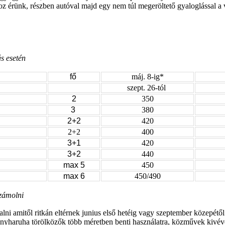
oz érünk, részben autóval majd egy nem túl megeröltető gyaloglással a
ás esetén
fő
máj. 8-ig*
szept. 26-tól
2
350
3
380
2+2
420
2+2
400
3+1
420
3+2
440
max 5
450
max 6
450/490
számolni
lni amitől ritkán eltérnek junius első hetéig vagy szeptember közepétő
onyharuha törölközők több méretben benti használatra,
közművek kivéve