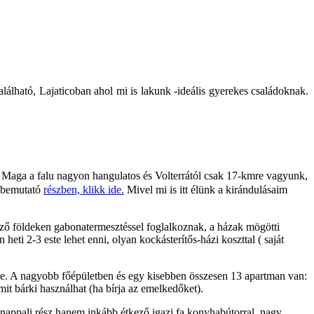
álható, Lajaticoban ahol mi is lakunk -ideális gyerekes családoknak.
k. Maga a falu nagyon hangulatos és Volterrától csak 17-kmre vagyunk,
t bemutató
részben,
klikk ide
.
Mivel mi is itt élünk a kirándulásaim
ező földeken gabonatermesztéssel foglalkoznak, a házak mögötti
eti 2-3 este lehet enni, olyan kockásterítős-házi koszttal ( saját
 ide. A nagyobb főépületben és egy kisebben összesen 13 apartman van:
mit bárki használhat (ha bírja az emelkedőket).
 nappali rész hanem inkább étkező igazi fa konyhabútorral, nagy