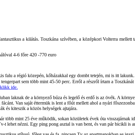
sztikus a kilátás. Toszkána szívében, a középkori Volterra mellett tal
hálóval 4-6 főre 420 -770 euro
kis falu a régió közepén, kőházakkal egy dombt tetején, mi is itt lakun
 tengerpart sem több mint 45-50 perc. Erről a részről írtam a Toszkáná
klikk ide.
luban laknak de a környező búza és legelő és erdő is az övék. A körny
ánt. Van saját éttermük is lent a főút mellett ahol a nyári főszezonban h
k és kiteszik a közös helységek ajtajára.
' már több mint 25 éve működik, sokan közületek évek óta visszajárnak
t lehet nézni. Egy ping pong asztal is van bent, és van pár bicikli is a
ztikus stílusú, főleg vas és fa, nincsen Tv az apartmanokban se igazi