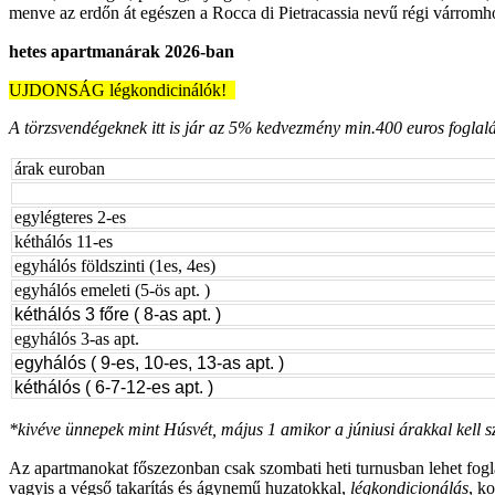
menve az erdőn át egészen a Rocca di Pietracassia nevű régi várromh
hetes apartmanárak 2026-ban
UJDONSÁG légkondicinálók!
A törzsvendégeknek itt is jár az 5% kedvezmény min.400 euros foglal
árak euroban
egylégteres 2-es
kéthálós 11-es
egyhálós földszinti (1es, 4es)
egyhálós emeleti (5-ös apt. )
kéthálós 3 főre ( 8-as apt. )
egyhálós 3-as apt.
egyhálós ( 9-es, 10-es, 13-as apt. )
kéthálós ( 6-7-12-es apt. )
*kivéve ünnepek mint Húsvét, május 1 amikor a júniusi árakkal kell 
Az apartmanokat főszezonban csak szombati heti turnusban lehet fogla
vagyis a végső takarítás és ágynemű huzatokkal,
légkondicionálás
, k