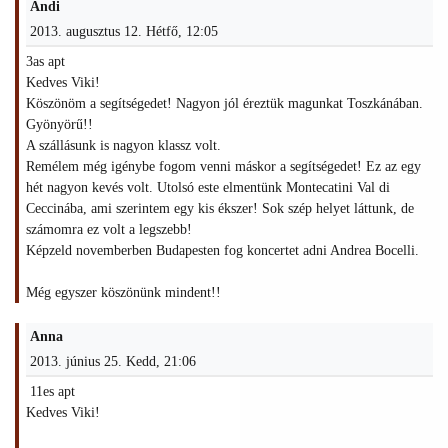
Andi
2013. augusztus 12. Hétfő, 12:05
3as apt
Kedves Viki!
Köszönöm a segítségedet! Nagyon jól éreztük magunkat Toszkánában.
Gyönyörű!!
A szállásunk is nagyon klassz volt.
Remélem még igénybe fogom venni máskor a segítségedet! Ez az egy
hét nagyon kevés volt. Utolsó este elmentünk Montecatini Val di
Ceccinába, ami szerintem egy kis ékszer! Sok szép helyet láttunk, de
számomra ez volt a legszebb!
Képzeld novemberben Budapesten fog koncertet adni Andrea Bocelli.
Még egyszer köszönünk mindent!!
Anna
2013. június 25. Kedd, 21:06
11es apt
Kedves Viki!