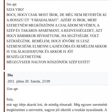
5ös apt
SZIA VIKI!
BOCS, HOGY CSAK MOST ÍROK, DE MÉG NEM HEVERTÜK KI
A HOSSZÚ ÚT "FÁRADALMAIT". AZÉRT IS ÍROK, MERT
SZERETNÉM MEGKÖSZÖNNI A CSALÁDOM NEVÉBEN, A
SZÉP ÉS TAKAROS APARTMANT, A KEDVESSÉGEDET, AZT
HOGY BÁRMIKOR HÍVHATTUNK, HA SEGÍTSÉGRE VOLT
SZÜKSÉGÜNK. REMÉLEM, HOGY JÖVŐRE IS LESZ
SZERENCSÉNK ELMENNI LAJATICÓBA ÉS REMÉLEM AKKOR
IS TALÁLKOZHATUNK ÉS AKKOR IS JÓT
BESZÉLGETHETÜNK.
MÉGEGYSZER NAGYON KÖSZÖNJÜK SZÉP ESTÉT!
Dia
2011. július 20. Szerda, 23:09
11es apt
Szia,
már egy ideje akarok írni, de mindig elmaradt. Még egyszer szeretnénk
megköszönni a szervezést, nagyon jól sikerült a toszkán nyaralásunk. A