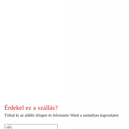
+
+
+
+
+
+
+
+
+
+
+
+
+
+
+
+
+
+
+
+
+
+
+
+
+
+
+
+
+
+
+
+
+
+
+
+
+
+
+
+
+
+
Érdekel ez a szállás?
Töltsd ki az alábbi űrlapot és felveszem Veled a személyes kapcsolatot.