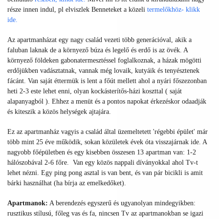
része innen indul, pl elviszlek Benneteket a közeli
termelőkhöz- klikk
ide.
Az apartmanházat egy nagy család vezeti több generációval, akik a
faluban laknak de a környező búza és legelő és erdő is az övék. A
környező földeken gabonatermesztéssel foglalkoznak, a házak mögötti
erdőjükben vadásztatnak, vannak még lovaik, kutyáik és tenyésztenek
fácánt. Van saját éttermük is lent a főút mellett ahol a nyári főszezonban
heti 2-3 este lehet enni, olyan kockásterítős-házi koszttal ( saját
alapanyagból ). Ehhez a menüt és a pontos napokat érkezéskor odaadják
és kiteszik a közös helységek ajtajára.
Ez az apartmanház vagyis a család által üzemeltetett 'régebbi épület' már
több mint 25 éve működik, sokan közületek évek óta visszajárnak ide. A
nagyobb főépületben és egy kisebben összesen 13 apartman van: 1-2
hálószobával 2-6 főre. Van egy közös nappali díványokkal ahol Tv-t
lehet nézni. Egy ping pong asztal is van bent, és van pár bicikli is amit
bárki használhat (ha bírja az emelkedőket).
Apartmanok:
A berendezés egyszerű és ugyanolyan mindegyikben:
rusztikus stílusú, főleg vas és fa, nincsen Tv az apartmanokban se igazi