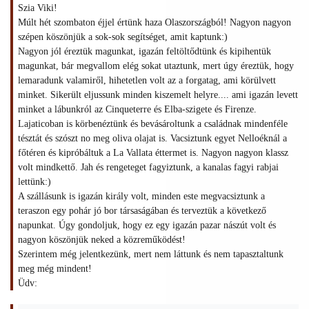
Szia Viki!
Múlt hét szombaton éjjel értünk haza Olaszországból! Nagyon nagyon
szépen köszönjük a sok-sok segítséget, amit kaptunk:)
Nagyon jól éreztük magunkat, igazán feltöltődtünk és kipihentük
magunkat, bár megvallom elég sokat utaztunk, mert úgy éreztük, hogy
lemaradunk valamiről, hihetetlen volt az a forgatag, ami körülvett
minket. Sikerült eljussunk minden kiszemelt helyre.... ami igazán levett
minket a lábunkról az Cinqueterre és Elba-szigete és Firenze.
Lajaticoban is körbenéztünk és bevásároltunk a családnak mindenféle
tésztát és szószt no meg oliva olajat is. Vacsiztunk egyet Nelloéknál a
főtéren és kipróbáltuk a La Vallata éttermet is. Nagyon nagyon klassz
volt mindkettő. Jah és rengeteget fagyiztunk, a kanalas fagyi rabjai
lettünk:)
A szállásunk is igazán király volt, minden este megvacsiztunk a
teraszon egy pohár jó bor társaságában és terveztük a következő
napunkat. Úgy gondoljuk, hogy ez egy igazán pazar nászút volt és
nagyon köszönjük neked a közreműködést!
Szerintem még jelentkezünk, mert nem láttunk és nem tapasztaltunk
meg még mindent!
Üdv: