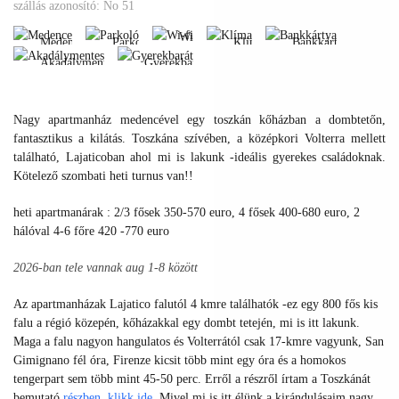
Medence
Parkoló
Klíma
Bankkártya
szállás azonosító: No 51
Akadálymentes
Gyerekbarát
Wi-
Medence
Parkoló
Klíma
Bankkártya
fi
Akadálymentes
Gyerekbarát
Medence
Parkoló
Klíma
Bankkártya
Wi-
Akadálymentes
Gyerekbarát
fi
Nagy apartmanház medencével egy toszkán kőházban a dombtetőn,
fantasztikus a kilátás. Toszkána szívében, a középkori Volterra mellett
található, Lajaticoban ahol mi is lakunk -ideális gyerekes családoknak.
Kötelező szombati heti turnus van!!
heti apartmanárak : 2/3 fősek 350-570 euro, 4 fősek 400-680 euro, 2
hálóval 4-6 főre 420 -770 euro
2026-ban tele vannak aug 1-8 között
Az apartmanházak Lajatico falutól 4 kmre találhatók -ez egy 800 fős kis
falu a régió közepén, kőházakkal egy dombt tetején, mi is itt lakunk.
Maga a falu nagyon hangulatos és Volterrától csak 17-kmre vagyunk, San
Gimignano fél óra, Firenze kicsit több mint egy óra és a homokos
tengerpart sem több mint 45-50 perc. Erről a részről írtam a Toszkánát
bemutató
részben,
klikk ide
.
Mivel mi is itt élünk a kirándulásaim nagy