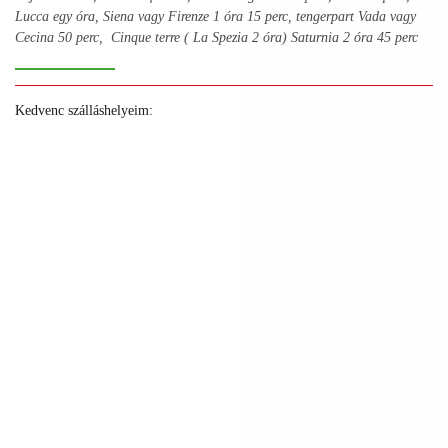
Lucca egy óra, Siena vagy Firenze 1 óra 15 perc, tengerpart Vada vagy
Cecina 50 perc, Cinque terre ( La Spezia 2 óra) Saturnia 2 óra 45 perc
Kedvenc szálláshelyeim:
+
+
+
+
+
+
+
+
+
+
+
+
+
+
+
+
+
+
+
+
+
+
+
+
+
+
+
+
+
+
+
+
+
+
+
+
+
+
+
+
+
+