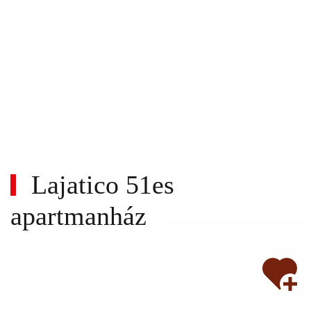
Lajatico 51es
apartmanház
Wi-
fi