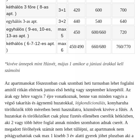
kéthálós 3 főre ( 8-as
3+1
420
600
700
apt. )
3+2
egyhálós 3-as apt.
440
540
640
egyhálós ( 9-es, 10-es,
max
450
600/660
720
13-as apt. )
5
kéthálós ( 6-7-12-es apt.
max
450/490
660/680
760/770
)
6
*kivéve ünnepek mint Húsvét, május 1 amikor a júniusi árakkal kell
számolni
Az apartmanokat főszezonban csak szombati heti turnusban lehet foglalni
amitől ritkán eltérnek junius első hetéig vagy szeptember közepétől. Az
árak egy hétre vagyis 7 éjre vonatkoznak, benne van minden vagyis a
végső takarítás és ágynemű huzatokkal,
légkondicionálás
, konyharuha
törölközők több méretben benti használatra,
közművek kivéve a fűtés.
A
huzatokat és törölközőket csak plusz fizetés ellenében cserélik hétközben,
aki 2 vagy több hétre foglal annak minden szombaton adnak cserét. A
megadott férőhelyek számát nem lehet túllépni, az apartmanok nem
pótágyazhatóak csak max 1 kisebb 3 év alatti gyerek jöhet pluszban aki a