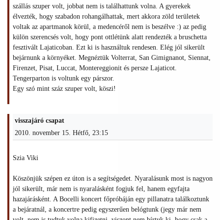
szállás szuper volt, jobbat nem is találhattunk volna. A gyerekek
élvezték, hogy szabadon rohangálhattak, mert akkora zöld területek
voltak az apartmanok körül, a medencéről nem is beszélve :) az pedig
külön szerencsés volt, hogy pont ottlétünk alatt rendezték a bruschetta
fesztivált Lajaticoban. Ezt ki is használtuk rendesen. Elég jól sikerült
bejárnunk a környéket. Megnéztük Volterrat, San Gimignanot, Siennat,
Firenzet, Pisat, Luccat, Montereggionit és persze Lajaticot.
Tengerparton is voltunk egy párszor.
Egy szó mint száz szuper volt, köszi!
visszajáró csapat
2010. november 15. Hétfő, 23:15
Szia Viki
Köszönjük szépen ez úton is a segítségedet. Nyaralásunk most is nagyon
jól sikerült, már nem is nyaralásként fogjuk fel, hanem egyfajta
hazajárásként. A Bocelli koncert főpróbáján egy pillanatra találkoztunk
a bejáratnál, a koncertre pedig egyszerűen belógtunk (jegy már nem
volt, nem is tudtuk volna kifizetni, viszont nem bírtuk ki, hogy csak a