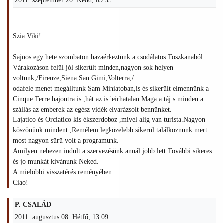
2011. szeptember 20. Kedd, 09:35
Szia Viki!
Sajnos egy hete szombaton hazaérkeztünk a csodálatos Toszkanaból.
Várakozáson felül jól sikerült minden,nagyon sok helyen
voltunk,/Firenze,Siena.San Gimi,Volterra,/
odafele menet megálltunk Sam Miniatoban,is és sikerült elmennünk a
Cinque Terre hajoutra is ,hát az is leirhatalan.Maga a táj s minden a
szállás az emberek az egész vidék elvarázsolt bennünket.
Lajatico és Orciatico kis ékszerdoboz ,mivel alig van turista.Nagyon
köszönünk mindent ,Remélem legközelebb sikerül találkoznunk mert
most nagyon sürü volt a programunk.
Amilyen nehezen indult a szervezésünk annál jobb lett.További sikeres
és jo munkát kivánunk Neked.
A mielöbbi visszatérés reményében
Ciao!
P. CSALÁD
2011. augusztus 08. Hétfő, 13:09