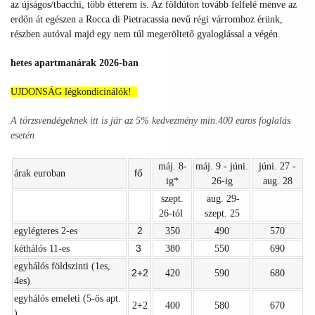
az újságos/tbacchi, több étterem is. Az földúton tovább felfelé menve az
erdőn át egészen a Rocca di Pietracassia nevű régi várromhoz érünk,
részben autóval majd egy nem túl megeröltető gyaloglással a végén.
hetes apartmanárak 2026-ban
UJDONSÁG légkondicinálók!
A törzsvendégeknek itt is jár az 5% kedvezmény min.400 euros foglalás
esetén
máj. 8-
máj. 9 - júni.
júni. 27 -
fő
árak euroban
ig*
26-ig
aug. 28
szept.
aug. 29-
26-tól
szept. 25
2
egylégteres 2-es
350
490
570
3
kéthálós 11-es
380
550
690
egyhálós földszinti (1es,
2+2
420
590
680
4es)
egyhálós emeleti (5-ös apt.
2+2
400
580
670
)