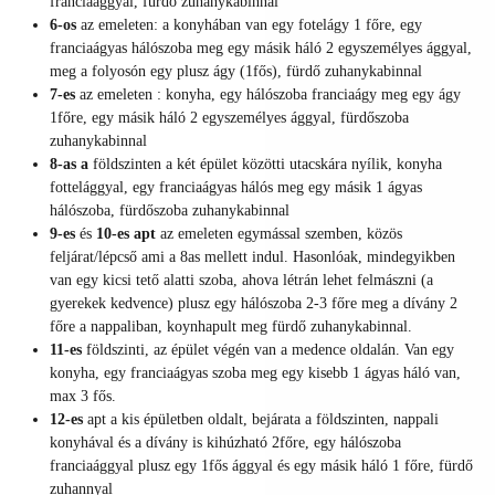
franciaággyal, fürdő zuhanykabinnal
6-os
az emeleten: a konyhában van egy fotelágy 1 főre, egy
franciaágyas hálószoba meg egy másik háló 2 egyszemélyes ággyal,
meg a folyosón egy plusz ágy (1fős), fürdő zuhanykabinnal
7-es
az emeleten : konyha, egy hálószoba franciaágy meg egy ágy
1főre, egy másik háló 2 egyszemélyes ággyal, fürdőszoba
zuhanykabinnal
8-as a
földszinten a két épület közötti utacskára nyílik, konyha
fottelággyal, egy franciaágyas hálós meg egy másik 1 ágyas
hálószoba, fürdőszoba zuhanykabinnal
9-es
és
10-es apt
az emeleten egymással szemben, közös
feljárat/lépcső ami a 8as mellett indul. Hasonlóak, mindegyikben
van egy kicsi tető alatti szoba, ahova létrán lehet felmászni (a
gyerekek kedvence) plusz egy hálószoba 2-3 főre meg a dívány 2
főre a nappaliban, koynhapult meg fürdő zuhanykabinnal.
11-es
földszinti, az épület végén van a medence oldalán. Van egy
konyha, egy franciaágyas szoba meg egy kisebb 1 ágyas háló van,
max 3 fős.
12-es
apt a kis épületben oldalt, bejárata a földszinten, nappali
konyhával és a dívány is kihúzható 2főre, egy hálószoba
franciaággyal plusz egy 1fős ággyal és egy másik háló 1 főre, fürdő
zuhannyal