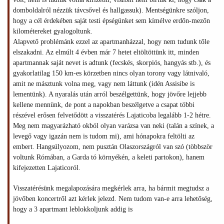
domboldalról nézzük távcsővel és hallgassuk). Mentségünkre szóljon,
hogy a cél érdekében saját testi épségünket sem kímélve erdőn-mezőn
kilométereket gyalogoltunk.
Alapvető problémánk ezzel az apartmanházzal, hogy nem tudunk tőle
elszakadni. Az elmúlt 4 évben már 7 hetet eltöltöttünk itt, minden
apartmannak saját nevet is adtunk (fecskés, skorpiós, hangyás stb.), és
gyakorlatilag 150 km-es körzetben nincs olyan torony vagy látnivaló,
amit ne másztunk volna meg, vagy nem láttunk (idén Assisibe is
lementünk). A nyaralás után arról beszélgettünk, hogy jövőre lejjebb
kellene mennünk, de pont a napokban beszélgetve a csapat többi
részével erősen felvetődött a visszatérés Lajaticoba legalább 1-2 hétre.
Meg nem magyarázható okból olyan varázsa van neki (talán a színek, a
levegő vagy igazán nem is tudom mi), ami hónapokra feltölti az
embert. Hangsúlyozom, nem pusztán Olaszországról van szó (többször
voltunk Rómában, a Garda tó környékén, a keleti partokon), hanem
kifejezetten Lajaticoról.
Visszatérésünk megalapozására megkérlek arra, ha bármit megtudsz a
jövőben koncertről azt kérlek jelezd. Nem tudom van-e arra lehetőség,
hogy a 3 apartmant leblokkoljunk addig is