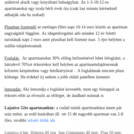
szüleivel alszik vagy kinyitható babaágyban. Az 1-3-10-12-es
apartmanokat egy iroda bérli évek óta (csak last minute kéréseknél
adhatják oda ha szabad)
Pluszban fizetendő
az esetleges fűtés napi 10-14 euro között az apartman
nagyságától függően.
Az idegenforgalmi adó minden 12 év feletti
turistának napi 2 euro amit pluszban kell fizetnie max. 5 éjre helyben a
szállás tulajdonosának.
Foglalás:
Az apartmanokat 30% előleg befizetésével lehet lefoglalni, a
hátralevő 70%ot érkezéskor kell helyben az apartmantulajdonosnak
kifizetni kézpénzben vagy hitelkártyával .
A foglalásnak nincsen plusz
költsége. Ha érdekel írj nekem a jobb oldali panelben üzenetet.
lemondás:
Aki lemondja a foglalást kevesebb, mint egy hónappal az
érkezés előtt az elveszíti az előleget, de átadható másnak is.
Lajatico 52es apartmanház:
a család másik apartmanháza innen pár
száz méter, az erdő határában áll. ott 15 db nagyobb apartman van 2-8
főre, további
infoért
klikk ide
Lajatico 4 km, Volterra fél óra, San Gimignano 40 perc, Pisa 50 perc,