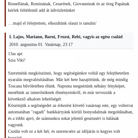
Rossellának, Rominának, Cesarének, Giovanninak és az öreg Papának
kérlek feltétlenül add át üdvözletünket
....majd el felejtettem, elkezdtünk olaszt is tanulni/
I. Lajos, Mariann, Barni, Fruzsi, Rebi, vagyis az egész család
2010. augusztus 01. Vasárnap, 23:17
13as apt:
Szia Viki!
Szeretnénk megköszönni, hogy segítségünkre voltál egy felejthetetlen
nyaralás megvalósításában. Már két hete hazajöttünk, de még mindig
Toscana bűvöletében élünk. Naponta megnézünk néhány fényképet,
mesélünk az ismerősöknek élményeinkről, és már tervezzük a
következő alkalom lehetőségét.
Köszönjük a segítségedet az érkezést követő vasárnap este, egy volterrai
automatában "ragadt" bankkártyánk körüli bonyodalmak megoldásában,
és a többi apró, de számunkra sokat jelentő gesztusért is hálásak
vagyunk.
Csodás volt ez a két hét, és szerencsére az időjárás is kegyes volt
hozzánk.