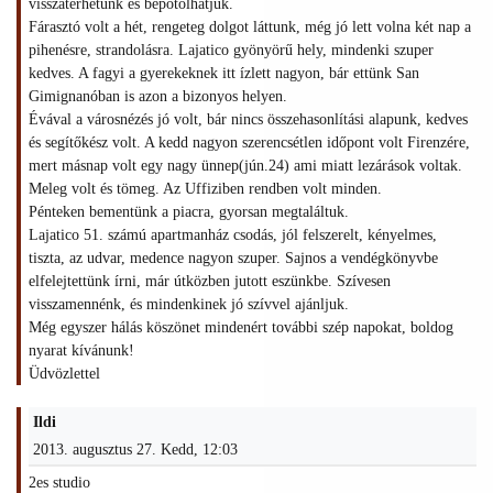
visszatérhetünk és bepótolhatjuk.
Fárasztó volt a hét, rengeteg dolgot láttunk, még jó lett volna két nap a
pihenésre, strandolásra. Lajatico gyönyörű hely, mindenki szuper
kedves. A fagyi a gyerekeknek itt ízlett nagyon, bár ettünk San
Gimignanóban is azon a bizonyos helyen.
Évával a városnézés jó volt, bár nincs összehasonlítási alapunk, kedves
és segítőkész volt. A kedd nagyon szerencsétlen időpont volt Firenzére,
mert másnap volt egy nagy ünnep(jún.24) ami miatt lezárások voltak.
Meleg volt és tömeg. Az Uffiziben rendben volt minden.
Pénteken bementünk a piacra, gyorsan megtaláltuk.
Lajatico 51. számú apartmanház csodás, jól felszerelt, kényelmes,
tiszta, az udvar, medence nagyon szuper. Sajnos a vendégkönyvbe
elfelejtettünk írni, már útközben jutott eszünkbe. Szívesen
visszamennénk, és mindenkinek jó szívvel ajánljuk.
Még egyszer hálás köszönet mindenért további szép napokat, boldog
nyarat kívánunk!
Üdvözlettel
Ildi
2013. augusztus 27. Kedd, 12:03
2es studio