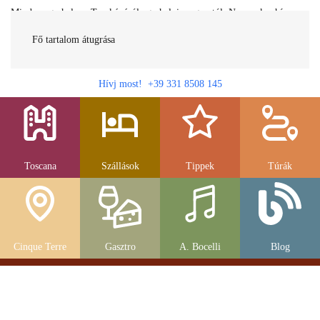
Minden egy helyen Toszkánáról egy helyi magyartól. Nemcsak a híres
látnivalók, hanem szállások, múzeumok és parkolás, strandok és
gasztronomia....
Fő tartalom átugrása
Hívj most! +39 331 8508 145
Toscana
Szállások
Tippek
Túrák
Cinque Terre
Gasztro
A. Bocelli
Blog