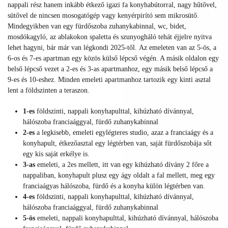
nappali rész hanem inkább étkező igazi fa konyhabútorral, nagy hűtővel,
sütővel de nincsen mosogatógép vagy kenyérpirító sem mikrosütő.
Mindegyikben van egy fürdőszoba zuhanykabinnal, wc, bidet,
mosdókagyló, az ablakokon spaletta és szunyogháló tehát éjjelre nyitva
lehet hagyni, bár már van légkondi 2025-től. Az emeleten van az 5-ös, a
6-os és 7-es apartman egy közös külső lépcső végén. A másik oldalon egy
belső lépcső vezet a 2-es és 3-as apartmanhoz, egy másik belső lépcső a
9-es és 10-eshez. Minden emeleti apartmanhoz tartozik egy kinti asztal
lent a földszinten a teraszon.
1-es
földszinti, nappali konyhapulttal, kihúzható dívánnyal,
hálószoba franciaággyal, fürdő zuhanykabinnal
2-es
a
legkisebb, emeleti egylégteres studio, azaz a franciaágy és a
konyhapult, étkezőasztal egy légtérben van, saját fürdőszobája sőt
egy kis saját erkélye is.
3-as
emeleti, a 2es mellett, itt van egy kihúzható dívány 2 főre a
nappaliban, konyhapult plusz egy ágy oldalt a fal mellett, meg egy
franciaágyas hálószoba, fürdő és a konyha külön légtérben van.
4-es
földszinti, nappali konyhapulttal, kihúzható dívánnyal,
hálószoba franciaággyal, fürdő zuhanykabinnal
5-ös
emeleti, nappali konyhapulttal, kihúzható dívánnyal, hálószoba