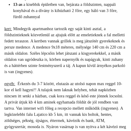
13-as
a kisebbik épületben van, bejárata a földszinten, nappali
konyhával és a dívány is kihúzható 2 főre, egy háló van 3 főre,
fürdő zuhannyal
kert:
Mindegyik apartmanhoz tartozik egy saját kinti asztal, a
földszintieknek közvetlenül az ajtajuk előtt az emeletieknek a fal melletti
fedett teraszon. A kertben vannak grillek is meg játszótér gyerekeknek és
persze medence. A medence 9x18 méteres, mélysége 140 cm és 220 cm a
másik oldalon. Széles lépcsőin lehet játszani a kisgyerekekkel, a másik
oldalon van ugródeszka is, körben napernyők és napágyak, kinti zuhany
és a háttérben szinte festményszerű a táj. A kapun kívül árnyékos parkoló
is van (ingyenes).
egyéb:
Érkezés du 3-7 között, elutazás az utolsó napon max reggel 10-
kor el kell hagyni!! A tulajok nem laknak helyben, tehát napközben
nincsen itt senki a házban, csak kora reggel és késő este jönnek locsolni.
A privát útjuk kb 4 km aminek egyhamada földút de jól rendben van
tartva. Van internet wifi főleg a recepcio mellett működik (ingyenes). A
legközelebbi falu Lajatico kb 5 km, itt vannak kis boltok, hentes,
zöldséges, pékség, újságos, éttermek, kávézók és bank, ATM,
gyógyszertár, mosoda is. Nyáron vasárnap is van nyitva a két kávézó meg