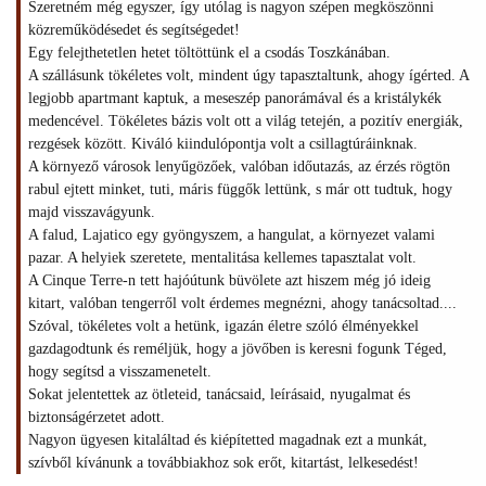
Szeretném még egyszer, így utólag is nagyon szépen megköszönni
közreműködésedet és segítségedet!
Egy felejthetetlen hetet töltöttünk el a csodás Toszkánában.
A szállásunk tökéletes volt, mindent úgy tapasztaltunk, ahogy ígérted. A
legjobb apartmant kaptuk, a meseszép panorámával és a kristálykék
medencével. Tökéletes bázis volt ott a világ tetején, a pozitív energiák,
rezgések között. Kiváló kiindulópontja volt a csillagtúráinknak.
A környező városok lenyűgözőek, valóban időutazás, az érzés rögtön
rabul ejtett minket, tuti, máris függők lettünk, s már ott tudtuk, hogy
majd visszavágyunk.
A falud, Lajatico egy gyöngyszem, a hangulat, a környezet valami
pazar. A helyiek szeretete, mentalitása kellemes tapasztalat volt.
A Cinque Terre-n tett hajóútunk büvölete azt hiszem még jó ideig
kitart, valóban tengerről volt érdemes megnézni, ahogy tanácsoltad....
Szóval, tökéletes volt a hetünk, igazán életre szóló élményekkel
gazdagodtunk és reméljük, hogy a jövőben is keresni fogunk Téged,
hogy segítsd a visszamenetelt.
Sokat jelentettek az ötleteid, tanácsaid, leírásaid, nyugalmat és
biztonságérzetet adott.
Nagyon ügyesen kitaláltad és kiépítetted magadnak ezt a munkát,
szívből kívánunk a továbbiakhoz sok erőt, kitartást, lelkesedést!