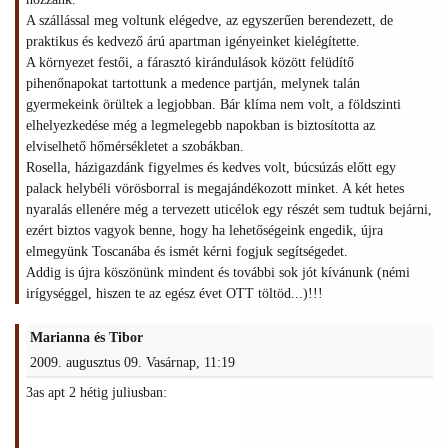
A szállással meg voltunk elégedve, az egyszerűen berendezett, de
praktikus és kedvező árú apartman igényeinket kielégítette.
A környezet festői, a fárasztó kirándulások között felüdítő
pihenőnapokat tartottunk a medence partján, melynek talán
gyermekeink örültek a legjobban. Bár klíma nem volt, a földszinti
elhelyezkedése még a legmelegebb napokban is biztosította az
elviselhető hőmérsékletet a szobákban.
Rosella, házigazdánk figyelmes és kedves volt, búcsúzás előtt egy
palack helybéli vörösborral is megajándékozott minket. A két hetes
nyaralás ellenére még a tervezett uticélok egy részét sem tudtuk bejárni,
ezért biztos vagyok benne, hogy ha lehetőségeink engedik, újra
elmegyünk Toscanába és ismét kérni fogjuk segítségedet.
Addig is újra köszönünk mindent és további sok jót kívánunk (némi
irígységgel, hiszen te az egész évet OTT töltöd...)!!!
Marianna és Tibor
2009. augusztus 09. Vasárnap, 11:19
3as apt 2 hétig juliusban: