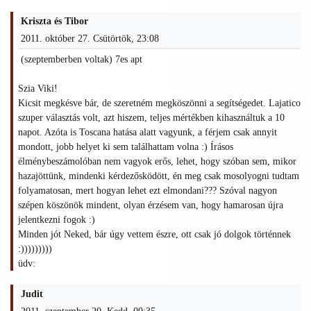
Kriszta és Tibor
2011. október 27. Csütörtök, 23:08
(szeptemberben voltak) 7es apt
Szia Viki!
Kicsit megkésve bár, de szeretném megköszönni a segítségedet. Lajatico
szuper választás volt, azt hiszem, teljes mértékben kihasználtuk a 10
napot. Azóta is Toscana hatása alatt vagyunk, a férjem csak annyit
mondott, jobb helyet ki sem találhattam volna :) Írásos
élménybeszámolóban nem vagyok erős, lehet, hogy szóban sem, mikor
hazajöttünk, mindenki kérdezősködött, én meg csak mosolyogni tudtam
folyamatosan, mert hogyan lehet ezt elmondani??? Szóval nagyon
szépen köszönök mindent, olyan érzésem van, hogy hamarosan újra
jelentkezni fogok :)
Minden jót Neked, bár úgy vettem észre, ott csak jó dolgok történnek
:)))))))))
üdv:
Judit