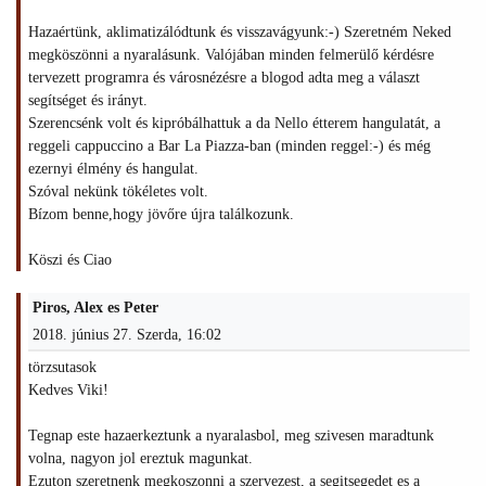
Hazaértünk, aklimatizálódtunk és visszavágyunk:-) Szeretném Neked
megköszönni a nyaralásunk. Valójában minden felmerülő kérdésre
tervezett programra és városnézésre a blogod adta meg a választ
segítséget és irányt.
Szerencsénk volt és kipróbálhattuk a da Nello étterem hangulatát, a
reggeli cappuccino a Bar La Piazza-ban (minden reggel:-) és még
ezernyi élmény és hangulat.
Szóval nekünk tökéletes volt.
Bízom benne,hogy jövőre újra találkozunk.
Köszi és Ciao
Piros, Alex es Peter
2018. június 27. Szerda, 16:02
törzsutasok
Kedves Viki!
Tegnap este hazaerkeztunk a nyaralasbol, meg szivesen maradtunk
volna, nagyon jol ereztuk magunkat.
Ezuton szeretnenk megkoszonni a szervezest, a segitsegedet es a