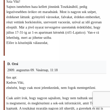
Szia Viki!
Sajnos ismételten haza kellett jönnünk Toszkánából, pedig
legszívesebben örökre ott maradnánk. Most is nagyon sok szépet,
érdekeset láttunk: gyönyörű városokat, falvakat, érdekes embereket,
részt vettünk borkóstolón, szervezett vacsorán, szóval az idő gyorsan
elrepült. Már a jövő nyarat tervezgetve szeretnénk érdeklődni, hogy
július 17-31-ig az 1-es apartmant kérnénk (rif1-Lajatico). Van-e rá
lehetőség, mert az jöhetne szóba.
Előre is köszönjük válaszodat,
D. Orsi
2009. augusztus 09. Vasárnap, 11:18
6os apt:
Kedves Viki,
elnézést, hogy csak most jelentkezünk, nem fogok mentegetőzni.
Csak azért írok, hogy nagyon sajnálom, hogy nem tudtunk személyesen
is megismerni, és megköszönni a sok-sok információt, amit Tőled
kaptunk. A toszkánai nyaralás nagyon jól sikerült, a gyerekek és mi is