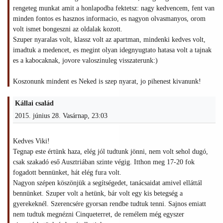
rengeteg munkat amit a honlapodba fektetsz: nagy kedvencem, fent van
minden fontos es hasznos informacio, es nagyon olvasmanyos, orom
volt ismet bongeszni az oldalak kozott.
Szuper nyaralas volt, klassz volt az apartman, mindenki kedves volt,
imadtuk a medencet, es megint olyan idegnyugtato hatasa volt a tajnak
es a kabocaknak, jovore valoszinuleg visszaterunk:)
Koszonunk mindent es Neked is szep nyarat, jo pihenest kivanunk!
Kállai család
2015. június 28. Vasárnap, 23:03
Kedves Viki!
Tegnap este értünk haza, elég jól tudtunk jönni, nem volt sehol dugó,
csak szakadó eső Ausztriában szinte végig. Itthon meg 17-20 fok
fogadott bennünket, hát elég fura volt.
Nagyon szépen köszönjük a segítségedet, tanácsaidat amivel elláttál
bennünket. Szuper volt a hetünk, bár volt egy kis betegség a
gyerekeknél. Szerencsére gyorsan rendbe tudtuk tenni. Sajnos emiatt
nem tudtuk megnézni Cinqueterret, de remélem még egyszer