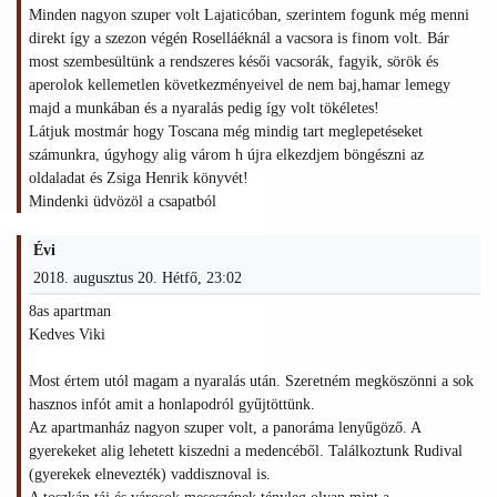
Minden nagyon szuper volt Lajaticóban, szerintem fogunk még menni
direkt így a szezon végén Roselláéknál a vacsora is finom volt. Bár
most szembesültünk a rendszeres késői vacsorák, fagyik, sörök és
aperolok kellemetlen következményeivel de nem baj,hamar lemegy
majd a munkában és a nyaralás pedig így volt tökéletes!
Látjuk mostmár hogy Toscana még mindig tart meglepetéseket
számunkra, úgyhogy alig várom h újra elkezdjem böngészni az
oldaladat és Zsiga Henrik könyvét!
Mindenki üdvözöl a csapatból
Évi
2018. augusztus 20. Hétfő, 23:02
8as apartman
Kedves Viki
Most értem utól magam a nyaralás után. Szeretném megköszönni a sok
hasznos infót amit a honlapodról gyűjtöttünk.
Az apartmanház nagyon szuper volt, a panoráma lenyűgöző. A
gyerekeket alig lehetett kiszedni a medencéből. Találkoztunk Rudival
(gyerekek elnevezték) vaddisznoval is.