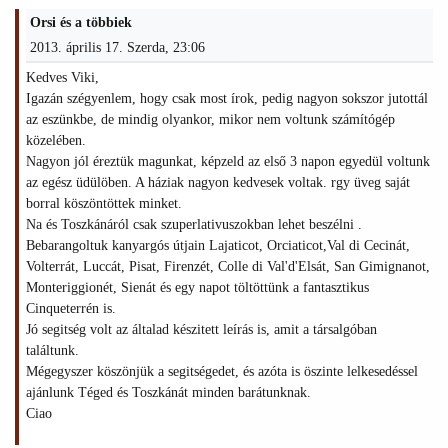
Orsi és a többiek
2013. április 17. Szerda, 23:06
Kedves Viki,
Igazán szégyenlem, hogy csak most írok, pedig nagyon sokszor jutottál
az eszünkbe, de mindig olyankor, mikor nem voltunk számítógép
közelében.
Nagyon jól éreztük magunkat, képzeld az első 3 napon egyedül voltunk
az egész üdülöben. A háziak nagyon kedvesek voltak. rgy üveg saját
borral köszöntöttek minket.
Na és Toszkánáról csak szuperlativuszokban lehet beszélni .
Bebarangoltuk kanyargós útjain Lajaticot, Orciaticot,Val di Cecinát,
Volterrát, Luccát, Pisat, Firenzét, Colle di Val'd'Elsát, San Gimignanot,
Monteriggionét, Sienát és egy napot töltöttünk a fantasztikus
Cinqueterrén is.
Jó segitség volt az általad készitett leírás is, amit a társalgóban
találtunk.
Mégegyszer köszönjük a segitségedet, és azóta is öszinte lelkesedéssel
ajánlunk Téged és Toszkánát minden barátunknak.
Ciao