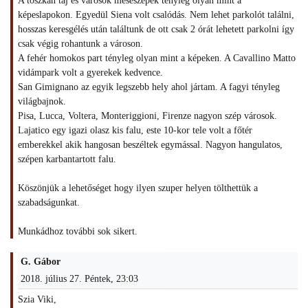
A toszkán táj és városok meseszépek tényleg olyan mint a
képeslapokon. Egyedül Siena volt csalódás. Nem lehet parkolót találni,
hosszas keresgélés után találtunk de ott csak 2 órát lehetett parkolni így
csak végig rohantunk a városon.
A fehér homokos part tényleg olyan mint a képeken. A Cavallino Matto
vidámpark volt a gyerekek kedvence.
San Gimignano az egyik legszebb hely ahol jártam. A fagyi tényleg
világbajnok.
Pisa, Lucca, Voltera, Monteriggioni, Firenze nagyon szép városok.
Lajatico egy igazi olasz kis falu, este 10-kor tele volt a főtér
emberekkel akik hangosan beszéltek egymással. Nagyon hangulatos,
szépen karbantartott falu.
Köszönjük a lehetőséget hogy ilyen szuper helyen tölthettük a
szabadságunkat.
Munkádhoz további sok sikert.
G. Gábor
2018. július 27. Péntek, 23:03
Szia Viki,